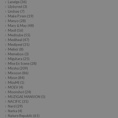
Laneige
(36)
Lilybyred
(3)
Lindsay
(7)
Make P:rem
(19)
Manyo
(28)
Mary & May
(48)
Masil
(16)
Medicube
(55)
Mediheal
(47)
Medipeel
(31)
Melixir
(8)
Memebox
(3)
Miguhara
(25)
Mise En Scene
(28)
Missha
(209)
Mixsoon
(86)
Mizon
(84)
MizuMi
(1)
MOEV
(4)
Moonshot
(24)
MUZIGAE MANSION
(5)
NACIFIC
(31)
Nard
(29)
Narka
(4)
Nature Republic
(61)