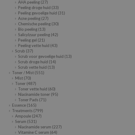
AHA peeling
(27)
Peeling droge huid
(33)
chaamsverzorging
ila Co
Groene Thee
Peeling gevoelige huid
(31)
pverzorging
rr Cosmetics
Zoethout
Acne peeling
(27)
Chemische peeling
(30)
cessoires
rulab
Beta-glucan
Bio peeling
(13)
Salicylzuur peeling
(42)
ni verzorgingsproducten
 Lab
Centella Asiatica
Peeling gel
(21)
pplementen
auty of Joseon
PDRN
Peeling vette huid
(43)
Scrub
(37)
ts / Giftcard
llaMonster
Azelaic Acid
Scrub voor gevoelige huid
(13)
Scrub droge huid
(14)
lflower
Mandelic Acid
Scrub vette huid
(13)
Toner / Mist
(551)
nton
Mist
(70)
oré
Toner
(487)
Toner vette huid
(60)
ack Rouge
Niacinamide toner
(95)
Toner Pads
(71)
the
Essence
(165)
Treatments
(799)
najour
Ampoule
(247)
tish M
Serum
(531)
Niacinamide serum
(227)
eno
Vitamine C serum
(64)