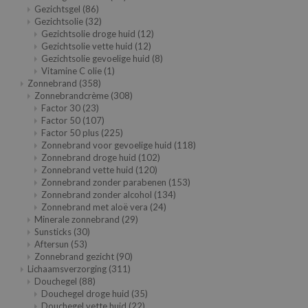
Gezichtsgel
(86)
ehan
Gezichtsolie
(32)
ntree
Gezichtsolie droge huid
(12)
Gezichtsolie vette huid
(12)
s Skin
Gezichtsolie gevoelige huid
(8)
Vitamine C olie
(1)
NIK
Zonnebrand
(358)
Zonnebrandcrème
(308)
n Skin
Factor 30
(23)
jun
Factor 50
(107)
Factor 50 plus
(225)
solution
Zonnebrand voor gevoelige huid
(118)
Zonnebrand droge huid
(102)
miso
Zonnebrand vette huid
(120)
irs
Zonnebrand zonder parabenen
(153)
Zonnebrand zonder alcohol
(134)
avuu
Zonnebrand met aloë vera
(24)
Minerale zonnebrand
(29)
elf
Sunsticks
(30)
Aftersun
(53)
se
Zonnebrand gezicht
(90)
ndal
Lichaamsverzorging
(311)
Douchegel
(88)
dor
Douchegel droge huid
(35)
Douchegel vette huid
(22)