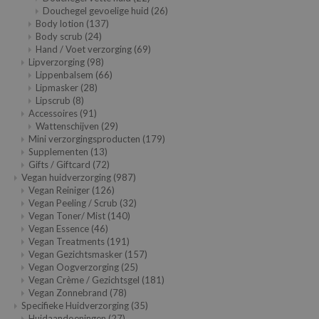
gom
Douchegel gevoelige huid
(26)
arecipe
Body lotion
(137)
Body scrub
(24)
neige
Hand / Voet verzorging
(69)
Lipverzorging
(98)
CQUEEN
Lippenbalsem
(66)
Lipmasker
(28)
ke P:rem
Lipscrub
(8)
monde
Accessoires
(91)
Wattenschijven
(29)
sil
Mini verzorgingsproducten
(179)
Supplementen
(13)
ry May
Gifts / Giftcard
(72)
Vegan huidverzorging
(987)
diheal
Vegan Reiniger
(126)
dipeel
Vegan Peeling / Scrub
(32)
Vegan Toner/ Mist
(140)
mebox
Vegan Essence
(46)
Vegan Treatments
(191)
guhara
Vegan Gezichtsmasker
(157)
seEnScene
Vegan Oogverzorging
(25)
Vegan Crème / Gezichtsgel
(181)
ssha
Vegan Zonnebrand
(78)
Specifieke Huidverzorging
(35)
zon
Huidaandoeningen
(27)