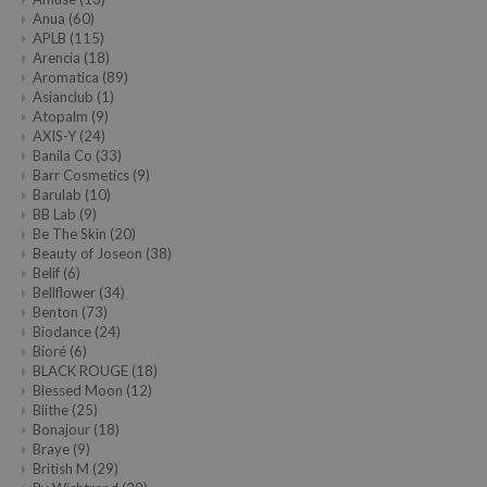
Anua
(60)
APLB
(115)
Arencia
(18)
Aromatica
(89)
Asianclub
(1)
Atopalm
(9)
AXIS-Y
(24)
Banila Co
(33)
Barr Cosmetics
(9)
Barulab
(10)
BB Lab
(9)
Be The Skin
(20)
Beauty of Joseon
(38)
Belif
(6)
Bellflower
(34)
Benton
(73)
Biodance
(24)
Bioré
(6)
BLACK ROUGE
(18)
Blessed Moon
(12)
Blithe
(25)
Bonajour
(18)
Braye
(9)
British M
(29)