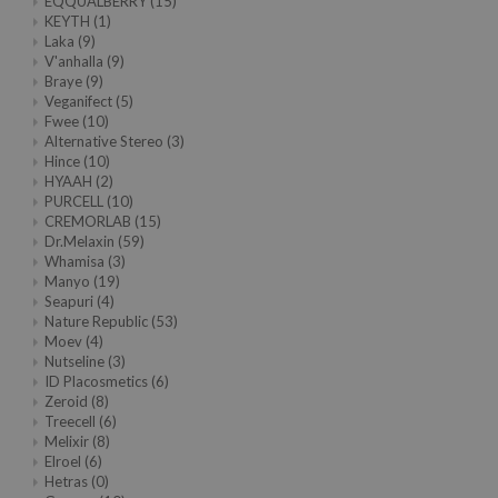
EQQUALBERRY
(15)
KEYTH
(1)
Laka
(9)
V'anhalla
(9)
Braye
(9)
Veganifect
(5)
Fwee
(10)
Alternative Stereo
(3)
Hince
(10)
HYAAH
(2)
PURCELL
(10)
CREMORLAB
(15)
Dr.Melaxin
(59)
Whamisa
(3)
Manyo
(19)
Seapuri
(4)
Nature Republic
(53)
Moev
(4)
Nutseline
(3)
ID Placosmetics
(6)
Zeroid
(8)
Treecell
(6)
Melixir
(8)
Elroel
(6)
Hetras
(0)