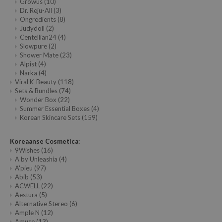
Growus
(10)
Dr. Reju-All
(3)
Ongredients
(8)
Judydoll
(2)
Centellian24
(4)
Slowpure
(2)
Shower Mate
(23)
Alpist
(4)
Narka
(4)
Viral K-Beauty
(118)
Sets & Bundles
(74)
Wonder Box
(22)
Summer Essential Boxes
(4)
Korean Skincare Sets
(159)
Koreaanse Cosmetica:
9Wishes
(16)
A by Unleashia
(4)
A'pieu
(97)
Abib
(53)
ACWELL
(22)
Aestura
(5)
Alternative Stereo
(6)
Ample N
(12)
Amuse
(13)