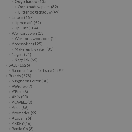
Oogschaduw
(135)
RMA:B
Oogschaduw palet
(82)
leashia
Glitter oogschaduw
(49)
Lippen
(157)
mbuzin
Lippenstift
(59)
Lip Tint
(104)
HI
Wenkbrauwen
(18)
Wenkbrauwpotlood
(12)
e Potions
Accessoires
(125)
essed Moon
Make-up kwasten
(83)
Nagels
(71)
ine
Nagellak
(66)
SALE
(1626)
ora
Summer ingredient sale
(1397)
lorgram
Brands
(278)
Sungboon Editor
(30)
xir
9Wishes
(2)
A'Pieu
(6)
IN&LAB
Abib
(50)
ACWELL
(0)
ling Bird
Anua
(56)
CREA &Honey
Aromatica
(69)
Atopalm
(4)
edly
AXIS-Y
(16)
Banila Co
(8)
Tir