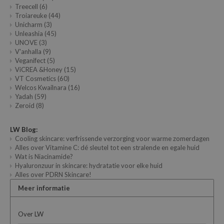
Treecell
(6)
Troiareuke
(44)
Unicharm
(3)
Unleashia
(45)
UNOVE
(3)
V'anhalla
(9)
Veganifect
(5)
ViCREA &Honey
(15)
VT Cosmetics
(60)
Welcos Kwailnara
(16)
Yadah
(59)
Zeroid
(8)
LW Blog:
Cooling skincare: verfrissende verzorging voor warme zomerdagen
Alles over Vitamine C: dé sleutel tot een stralende en egale huid
Wat is Niacinamide?
Hyaluronzuur in skincare: hydratatie voor elke huid
Alles over PDRN Skincare!
Meer informatie
Over LW