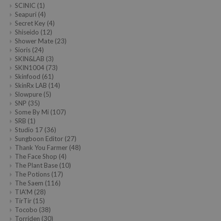
SCINIC
(1)
Seapuri
(4)
Secret Key
(4)
Shiseido
(12)
Shower Mate
(23)
Sioris
(24)
SKIN&LAB
(3)
SKIN1004
(73)
Skinfood
(61)
SkinRx LAB
(14)
Slowpure
(5)
SNP
(35)
Some By Mi
(107)
SRB
(1)
Studio 17
(36)
Sungboon Editor
(27)
Thank You Farmer
(48)
The Face Shop
(4)
The Plant Base
(10)
The Potions
(17)
The Saem
(116)
TIA'M
(28)
TirTir
(15)
Tocobo
(38)
Torriden
(30)