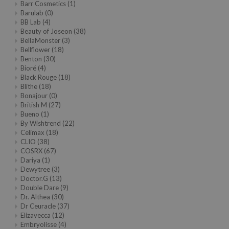
Barr Cosmetics
(1)
jar
Barulab
(0)
BB Lab
(4)
dicube
Beauty of Joseon
(38)
BellaMonster
(3)
s de BAHA
Bellflower
(18)
Benton
(30)
ren
Bioré
(4)
ybyred
Black Rouge
(18)
Blithe
(18)
encia
Bonajour
(0)
British M
(27)
udio 17
Bueno
(1)
By Wishtrend
(22)
ly
Celimax
(18)
odance
CLIO
(38)
COSRX
(67)
ja
Dariya
(1)
Dewytree
(3)
Doctor.G
(13)
VEBLUE
Double Dare
(9)
Dr. Althea
(30)
o
Dr Ceuracle
(37)
Elizavecca
(12)
use of Hur
Embryolisse
(4)