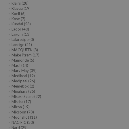
Klairs
(28)
AAH
Klavuu
(19)
Koelf
(6)
RCELL
Kose
(7)
Kundal
(58)
EMORLAB
Lador
(40)
Lagom
(13)
.Melaxin
Lalarecipe
(0)
amisa
Laneige
(21)
MACQUEEN
(3)
nyo
Make P:rem
(17)
Mamonde
(5)
apuri
Masil
(14)
ture Republic
Mary May
(39)
Mediheal
(19)
ev
Medipeel
(26)
Memebox
(2)
tseline
Miguhara
(25)
MiseEnScene
(22)
 Placosmetics
Missha
(17)
roid
Mizon
(19)
Mixsoon
(78)
ecell
Moonshot
(11)
NACIFIC
(30)
ixir
Nard
(29)