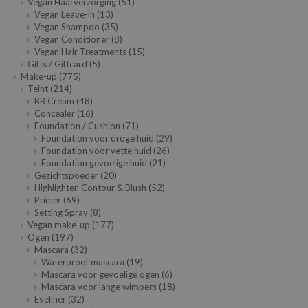
Vegan Haarverzorging
(51)
Vegan Leave-in
(13)
e Plant Base
Vegan Shampoo
(35)
e Saem
Vegan Conditioner
(8)
Vegan Hair Treatments
(15)
A'M
Gifts / Giftcard
(5)
Make-up
(775)
 Cool For School
Teint
(214)
rriden
BB Cream
(48)
Concealer
(16)
oiareuke
Foundation / Cushion
(71)
Foundation voor droge huid
(29)
icharm
Foundation voor vette huid
(26)
Foundation gevoelige huid
(21)
 Cosmetics
Gezichtspoeder
(20)
lcos Kwailnara
Highlighter, Contour & Blush
(52)
Primer
(69)
-1
Setting Spray
(8)
Vegan make-up
(177)
dah
Ogen
(197)
SE
Mascara
(32)
Waterproof mascara
(19)
borian
Mascara voor gevoelige ogen
(6)
Mascara voor lange wimpers
(18)
ianclub
Eyeliner
(32)