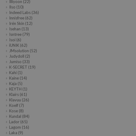
Illiyoon
(22)
Ilso
(10)
Indeed Labs
(36)
Innisfree
(62)
Irén Skin
(12)
Isehan
(13)
Isntree
(79)
Isoi
(6)
iUNIK
(62)
JMsolution
(52)
Judydoll
(2)
Jumiso
(33)
K-SECRET
(19)
Kahi
(1)
Kaine
(14)
Kaja
(5)
KEYTH
(1)
Klairs
(61)
Klavuu
(26)
Koelf
(7)
Kose
(8)
Kundal
(84)
Lador
(65)
Lagom
(16)
Laka
(9)