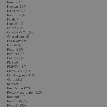
Needly
(16)
Neogen
(104)
Nine Less
(25)
Numbuzin
(49)
NUSE
(4)
Nutseline
(3)
Ohora
(72)
One-Day's You
(6)
Ongredients
(8)
PACK-age
(9)
Parnell
(4)
Peach C
(7)
Peripera
(18)
Petitfée
(32)
Plu
(14)
PURCELL
(10)
Purito Seoul
(70)
Pyunkang Yul
(107)
Quret
(21)
Re:p
(2)
Real Barrier
(22)
Rohto Mentholatum
(13)
Romand
(42)
Round Lab
(67)
Rovectin
(36)