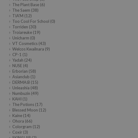
The Plant Base
(6)
The Saem
(38)
TIA'M
(12)
Too Cool For School
(0)
Torriden
(30)
Troiareuke
(19)
Unicharm
(0)
VT Cosmetics
(43)
Welcos Kwailnara
(9)
CP-1
(1)
Yadah
(24)
NUSE
(4)
Erborian
(58)
Asianclub
(1)
DERMA:B
(15)
Unleashia
(48)
Numbuzin
(49)
KAHI
(1)
The Potions
(17)
Blessed Moon
(12)
Kaine
(14)
Ohora
(66)
Colorgram
(12)
Coxir
(3)
SKIN&LAB
(2)