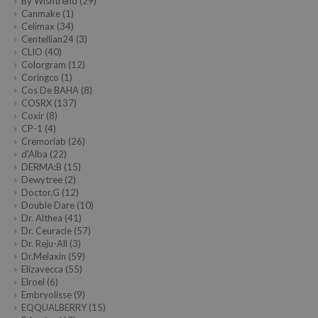
By Wishtrend
(29)
Canmake
(1)
Celimax
(34)
Centellian24
(3)
CLIO
(40)
Colorgram
(12)
Coringco
(1)
Cos De BAHA
(8)
COSRX
(137)
Coxir
(8)
CP-1
(4)
Cremorlab
(26)
d'Alba
(22)
DERMA:B
(15)
Dewytree
(2)
Doctor.G
(12)
Double Dare
(10)
Dr. Althea
(41)
Dr. Ceuracle
(57)
Dr. Reju-All
(3)
Dr.Melaxin
(59)
Elizavecca
(55)
Elroel
(6)
Embryolisse
(9)
EQQUALBERRY
(15)