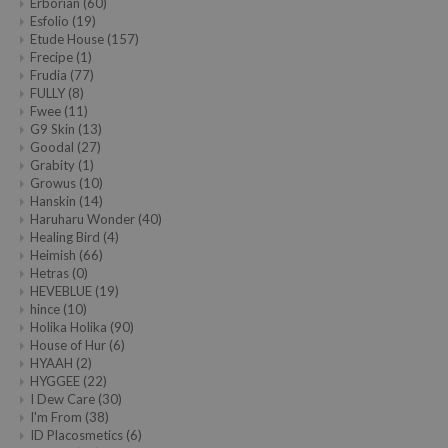
Erborian
(60)
Esfolio
(19)
Etude House
(157)
Frecipe
(1)
Frudia
(77)
FULLY
(8)
Fwee
(11)
G9 Skin
(13)
Goodal
(27)
Grabity
(1)
Growus
(10)
Hanskin
(14)
Haruharu Wonder
(40)
Healing Bird
(4)
Heimish
(66)
Hetras
(0)
HEVEBLUE
(19)
hince
(10)
Holika Holika
(90)
House of Hur
(6)
HYAAH
(2)
HYGGEE
(22)
I Dew Care
(30)
I'm From
(38)
ID Placosmetics
(6)