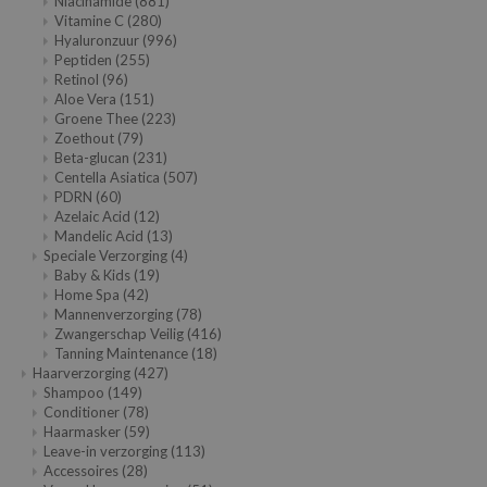
Niacinamide
(881)
hto Mentholatum
Vitamine C
(280)
mand
Hyaluronzuur
(996)
Peptiden
(255)
und Lab
Retinol
(96)
Aloe Vera
(151)
LB
Groene Thee
(223)
Zoethout
(79)
cret Key
Beta-glucan
(231)
iseido
Centella Asiatica
(507)
PDRN
(60)
ris
Azelaic Acid
(12)
Mandelic Acid
(13)
infood
Speciale Verzorging
(4)
IN1004
Baby & Kids
(19)
Home Spa
(42)
inRx LAB
Mannenverzorging
(78)
Zwangerschap Veilig
(416)
P
Tanning Maintenance
(18)
Haarverzorging
(427)
me By Mi
Shampoo
(149)
B
Conditioner
(78)
Haarmasker
(59)
ank You Farmer
Leave-in verzorging
(113)
Accessoires
(28)
e Face Shop