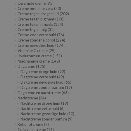
Ceramide creme
(95)
Creme met aloe vera
(23)
ecipe
Creme tegen droge huid
(202)
dia
Creme tegen pigment
(108)
Creme tegen rimpels
(134)
 Skin
Creme tegen talg
(32)
Creme voor vette huid
(76)
odal
Creme zonder alcohol
(224)
nskin
Creme gevoelige huid
(174)
Vitamine C creme
(29)
ruharu Wonder
Hyaluronzuur creme
(151)
Niacinamide creme
(142)
imish
Dagcreme
(125)
Dagcreme droge huid
(92)
ika Holika
Dagcreme vette huid
(49)
GGEE
Dagcreme gevoelige huid
(65)
Dagcreme zonder parfum
(17)
Dew Care
Dagcreme en nachtcreme
(66)
Nachtcreme
(34)
iyoon
Nachtcreme droge huid
(19)
m From
Nachtcreme vette huid
(6)
Nachtcreme gevoelige huid
(10)
deed Labs
Nachtcreme zonder parfum
(9)
Retionol creme
(7)
isfree
Collageen creme
(16)