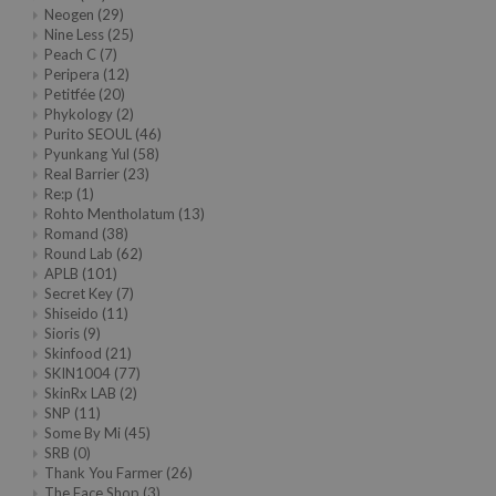
Neogen
(29)
oel
Nine Less
(25)
tras
Peach C
(7)
Peripera
(12)
owus
Petitfée
(20)
Phykology
(2)
 Reju-All
Purito SEOUL
(46)
gredients
Pyunkang Yul
(58)
Real Barrier
(23)
ydoll
Re:p
(1)
Rohto Mentholatum
(13)
ntellian24
Romand
(38)
Round Lab
(62)
owpure
APLB
(101)
ower Mate
Secret Key
(7)
Shiseido
(11)
ist
Sioris
(9)
Skinfood
(21)
rka
SKIN1004
(77)
SkinRx LAB
(2)
SNP
(11)
Some By Mi
(45)
SRB
(0)
Thank You Farmer
(26)
The Face Shop
(3)