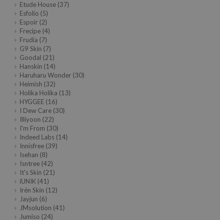
Etude House
(37)
tch Me Patch
Esfolio
(5)
ZIGAE MANSION
Espoir
(2)
Frecipe
(4)
e-Day's You
Frudia
(7)
G9 Skin
(7)
SECRET
Goodal
(21)
nell
Hanskin
(14)
Haruharu Wonder
(30)
ndsay
Heimish
(32)
Holika Holika
(13)
QUALBERRY
HYGGEE
(16)
I Dew Care
(30)
YTH
Illiyoon
(22)
ka
I'm From
(30)
Indeed Labs
(14)
nhalla
Innisfree
(39)
Isehan
(8)
aye
Isntree
(42)
It's Skin
(21)
ganifect
iUNIK
(41)
ee
Irén Skin
(12)
Jayjun
(6)
ernative Stereo
JMsolution
(41)
Jumiso
(24)
nce