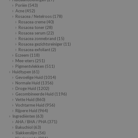
Poriën
(543)
xsoon
Acne
(452)
onshot
Rosacea / Netelroos
(178)
Rosacea creme
(40)
CIFIC
Rosacea toner
(28)
Rosacea serum
(22)
rd
Rosacea zonnebrand
(15)
ogen
Rosacea gezichtsreiniger
(11)
Rosacea exfoliant
(2)
ne Less
Eczeem
(118)
Mee-eters
(251)
ach C
Pigmentvlekken
(511)
Huidtypen
(61)
ripera
Gevoelige Huid
(1014)
itfée
Normale Huid
(1356)
Droge Huid
(1202)
ykology
Gecombineerde Huid
(1196)
Vette Huid
(860)
rito SEOUL
Vochtarme Huid
(956)
Rijpere Huid
(964)
unkang Yul
Ingrediënten
(63)
l Barrier
AHA / BHA / PHA
(371)
Bakuchiol
(63)
:p
Slakkenslijm
(56)