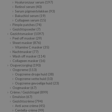
Hyaluronzuur serum
(197)
 Wishtrend
Retinol serum
(40)
limax
Serum pigmentvlekken
(93)
Bakuchiol serum
(19)
IO
Collageen serum
(15)
Pimple patches
(74)
SRX
Gezichtspoeder
(7)
Gezichtsmasker
(1097)
riya
Peel off masker
(29)
wytree
Sheet masker
(876)
Vitamine C masker
(35)
ctor.G
Nachtmasker
(77)
Wash off masker
(114)
uble Dare
Collageen masker
(16)
 Althea
Oogverzorging
(190)
Oogcreme
(113)
 Ceuracle
Oogcreme droge huid
(38)
Oogcreme vette huid
(10)
zavecca
Oogcreme gevoelige huid
(23)
Oogmasker
(67)
bryolisse
Crème / Gezichtsgel
(899)
ude House
Emulsion
(67)
Gezichtscrème
(794)
olio
Anti acne crème
(45)
Centella-crème
(99)
oir