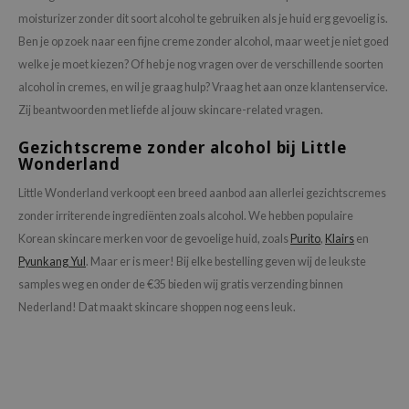
moisturizer zonder dit soort alcohol te gebruiken als je huid erg gevoelig is.
Ben je op zoek naar een fijne creme zonder alcohol, maar weet je niet goed
welke je moet kiezen? Of heb je nog vragen over de verschillende soorten
alcohol in cremes, en wil je graag hulp? Vraag het aan onze klantenservice.
Zij beantwoorden met liefde al jouw skincare-related vragen.
Gezichtscreme zonder alcohol bij Little
Wonderland
Little Wonderland verkoopt een breed aanbod aan allerlei gezichtscremes
zonder irriterende ingrediënten zoals alcohol. We hebben populaire
Korean skincare merken voor de gevoelige huid, zoals
Purito
,
Klairs
en
Pyunkang Yul
. Maar er is meer! Bij elke bestelling geven wij de leukste
samples weg en onder de €35 bieden wij gratis verzending binnen
Nederland! Dat maakt skincare shoppen nog eens leuk.