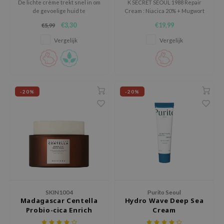
De lichte crème trekt snel in om
K SECRET SEOUL 1988 Repair
e Plant Base
de gevoelige huid te
Cream : Niacica 20% + Mugwort
hydrateren, te kalmeren, en te
is een herstellende crème voor
€3,30
€19,99
€5,99
e Saem
beschermen.
de huid met roodheid,
onzuiverheden, pigmentvlekjes
Vergelijk
Vergelijk
A'M
en een verzwakte huidbarrière.
 Cool For School
rriden
oiareuke
-20%
-20%
icharm
 Cosmetics
lcos Kwailnara
-1
dah
SE
SKIN1004
Purito Seoul
borian
Madagascar Centella
Hydro Wave Deep Sea
Probio-cica Enrich
Cream
ianclub
Cream