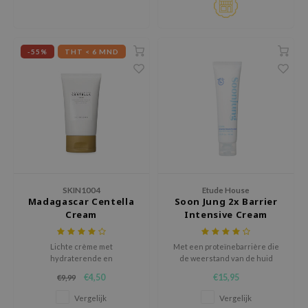
ecipe
dia
-55%
THT < 6 MND
 Skin
odal
nskin
ruharu Wonder
imish
ika Holika
SKIN1004
Etude House
GGEE
Madagascar Centella
Soon Jung 2x Barrier
Dew Care
Cream
Intensive Cream
iyoon
Lichte crème met
Met een proteïnebarrière die
m From
hydraterende en
de weerstand van de huid
ontstekingsremmende
versterkt.
deed Labs
€4,50
€15,95
€9,99
ingrediënten.
isfree
Vergelijk
Vergelijk