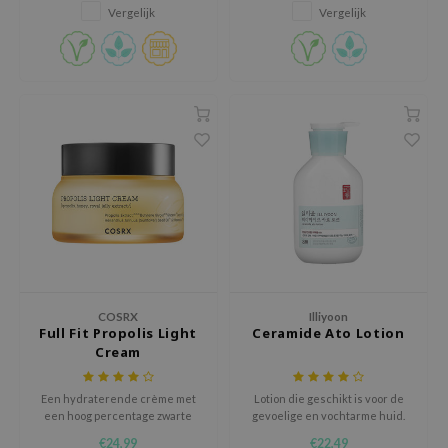
Vergelijk
Vergelijk
xsoon
onshot
CIFIC
rd
ogen
ne Less
ach C
ripera
itfée
ykology
COSRX
Illiyoon
rito SEOUL
Full Fit Propolis Light
Ceramide Ato Lotion
Cream
unkang Yul
l Barrier
Een hydraterende crème met
Lotion die geschikt is voor de
een hoog percentage zwarte
gevoelige en vochtarme huid.
:p
bijenpropolis-complex en
Biedt hydratatie, vermindert
€24,99
€22,49