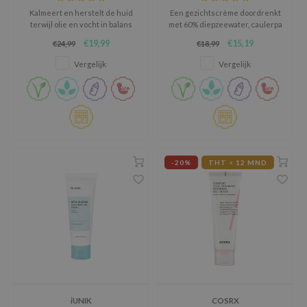
RMA:B
Kalmeert en herstelt de huid
Een gezichtscrème doordrenkt
terwijl olie en vocht in balans
met 60% diepzeewater, caulerpa
leashia
worden gebracht.
racemosa en zeewierextracten
€19,99
€15,19
€24,99
€18,99
mbuzin
om de huid gehydrateerd en
glad te houden.
Vergelijk
Vergelijk
HI
e Potions
essed Moon
ine
ora
-20%
THT < 12 MND
lorgram
xir
IN&LAB
ling Bird
CREA &Honey
edly
iUNIK
COSRX
Tir