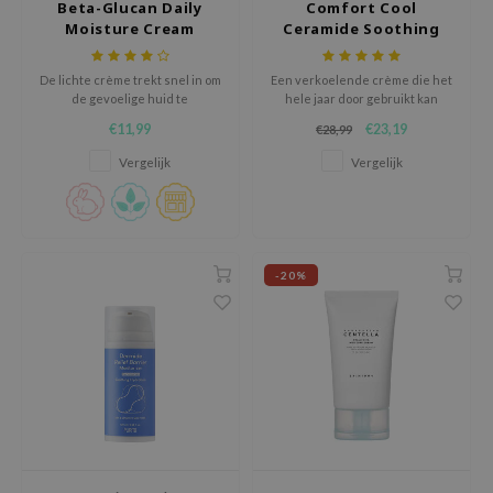
Beta-Glucan Daily
Comfort Cool
Moisture Cream
Ceramide Soothing
jar
Gel Cream
dicube
De lichte crème trekt snel in om
Een verkoelende crème die het
s de BAHA
de gevoelige huid te
hele jaar door gebruikt kan
hydrateren, te kalmeren, en te
worden. Het verzacht en
ren
€11,99
€23,19
€28,99
beschermen.
hydrateert de huid en herstelt
de huidbarrière.
Vergelijk
Vergelijk
ybyred
encia
udio 17
ly
-20%
odance
ja
VEBLUE
o
use of Hur