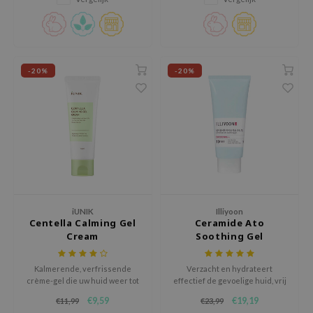
gom
arecipe
neige
CQUEEN
-20%
-20%
ke P:rem
monde
sil
ry May
diheal
dipeel
iUNIK
Illiyoon
mebox
Centella Calming Gel
Ceramide Ato
Cream
Soothing Gel
guhara
seEnScene
Kalmerende, verfrissende
Verzacht en hydrateert
crème-gel die uw huid weer tot
effectief de gevoelige huid, vrij
ssha
leven brengt.
van veelvoorkomende
€9,59
€19,19
€11,99
€23,99
zon
huidirriterende stoffen.