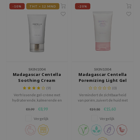
 Wishtrend
-10%
THT < 12 MND
-20%
limax
IO
SRX
riya
wytree
ctor.G
SKIN1004
SKIN1004
uble Dare
Madagascar Centella
Madagascar Centella
Soothing Cream
Poremizing Light Gel
 Althea
Cream
(9)
(0)
 Ceuracle
Verfrissende gel-crème met
Vermindert de zichtbaarheid
hydraterende, kalmerende en
van poriën, zuivert de huid met
zavecca
ontstekingsremmende
roze Himalayazout en verbetert
€8,99
€15,60
€9,99
€19,50
bryolisse
eigenschappen.
de elasticiteit met adenosine
en aloë vera.
Vergelijk
Vergelijk
ude House
olio
oir