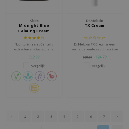
oel
tras
Klairs
Dr.Melaxin
owus
Midnight Blue
TX Cream
Calming Cream
 Reju-All
gredients
Nachtcrème met Centella
Dr.Melaxin TX Cream is een
ydoll
extracten en Guaiazulene,
verhelderende gezichtscrème
geëxtraheerd uit Kamille olie.
die helpt om een egale en
€19,99
€24,79
ntellian24
€30,99
stralende teint te krijgen.
Vergelijk
Vergelijk
owpure
ower Mate
ist
rka
1
2
3
4
5
6
7