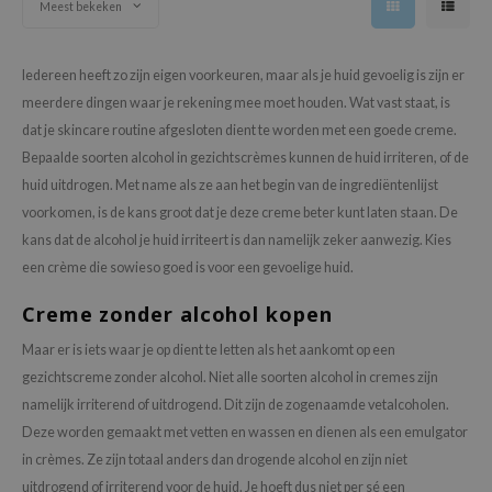
Meest bekeken
Iedereen heeft zo zijn eigen voorkeuren, maar als je huid gevoelig is zijn er
meerdere dingen waar je rekening mee moet houden. Wat vast staat, is
dat je skincare routine afgesloten dient te worden met een goede creme.
Bepaalde soorten alcohol in gezichtscrèmes kunnen de huid irriteren, of de
huid uitdrogen. Met name als ze aan het begin van de ingrediëntenlijst
voorkomen, is de kans groot dat je deze creme beter kunt laten staan. De
kans dat de alcohol je huid irriteert is dan namelijk zeker aanwezig. Kies
een crème die sowieso goed is voor een gevoelige huid.
Creme zonder alcohol kopen
Maar er is iets waar je op dient te letten als het aankomt op een
gezichtscreme zonder alcohol. Niet alle soorten alcohol in cremes zijn
namelijk irriterend of uitdrogend. Dit zijn de zogenaamde vetalcoholen.
Deze worden gemaakt met vetten en wassen en dienen als een emulgator
in crèmes. Ze zijn totaal anders dan drogende alcohol en zijn niet
uitdrogend of irriterend voor de huid. Je hoeft dus niet per sé een