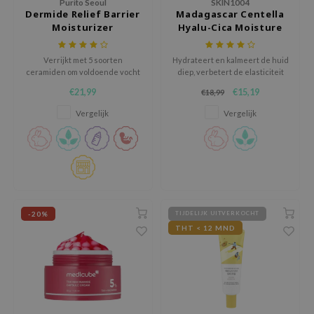
Purito Seoul
SKIN1004
tch Me Patch
Dermide Relief Barrier
Madagascar Centella
Moisturizer
Hyalu-Cica Moisture
ZIGAE MANSION
Cream
e-Day's You
Verrijkt met 5 soorten
Hydrateert en kalmeert de huid
SECRET
ceramiden om voldoende vocht
diep, verbetert de elasticiteit
te geven en de droge huid te
en gaat vroegtijdige
€21,99
€15,19
€18,99
nell
verzachten.
veroudering tegen.
Vergelijk
Vergelijk
ndsay
QUALBERRY
YTH
ka
nhalla
-20%
TIJDELIJK UITVERKOCHT
aye
THT < 12 MND
ganifect
ee
ernative Stereo
nce