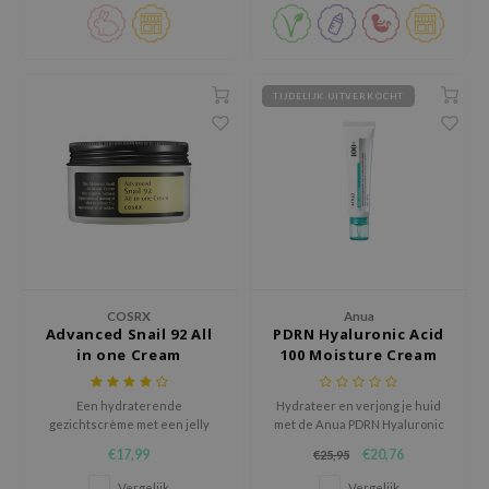
ehan
ntree
s Skin
TIJDELIJK UITVERKOCHT
NIK
n Skin
jun
solution
miso
irs
COSRX
Anua
avuu
Advanced Snail 92 All
PDRN Hyaluronic Acid
in one Cream
100 Moisture Cream
elf
se
Een hydraterende
Hydrateer en verjong je huid
ndal
gezichtscrème met een jelly
met de Anua PDRN Hyaluronic
textuur.
Acid 100 Moisture Cream, een
€17,99
€20,76
€25,95
dor
lichte maar intens voedende K-
beauty crème.
Vergelijk
Vergelijk