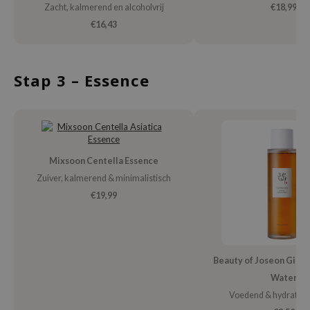
gom
Zacht, kalmerend en alcoholvrij
€18,99
arecipe
€16,43
neige
CQUEEN
Stap 3 – Essence
ke P:rem
monde
sil
ry May
Mixsoon Centella Essence
diheal
Zuiver, kalmerend & minimalistisch
dipeel
€19,99
mebox
guhara
seEnScene
Beauty of Joseon Gins
Water
ssha
Voedend & hydrateer
zon