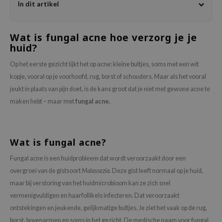
In dit artikel
chaamsverzorging
ila Co
Groene Thee
pverzorging
rr Cosmetics
Zoethout
Wat is fungal acne hoe verzorg je je
cessoires
rulab
Beta-glucan
huid?
ni verzorgingsproducten
 Lab
Centella Asiatica
Op het eerste gezicht lijkt het op acne: kleine bultjes, soms met een wit
pplementen
auty of Joseon
PDRN
kopje, vooral op je voorhoofd, rug, borst of schouders. Maar als het vooral
jeukt in plaats van pijn doet, is de kans groot dat je niet met gewone acne te
ts / Giftcard
llaMonster
Azelaic Acid
maken hebt – maar met
fungal acne.
lflower
Mandelic Acid
nton
oré
Wat is fungal acne?
ack Rouge
Fungal acne is een huidprobleem dat wordt veroorzaakt door een
the
overgroei van de gistsoort
Malassezia
. Deze gist leeft normaal op je huid,
najour
maar bij verstoring van het huidmicrobioom kan ze zich snel
vermenigvuldigen en haarfollikels infecteren. Dat veroorzaakt
tish M
ontstekingen en jeukende, gelijkmatige bultjes. Je ziet het vaak op de rug,
eno
borst, bovenarmen en soms in het gezicht. De medische naam voor fungal