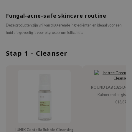
ecipe
Fungal-acne-safe skincare routine
dia
Deze producten zijn vrij van triggerende ingrediënten en ideaal voor een
 Skin
huid die gevoelig is voor pityrosporum folliculitis:
odal
nskin
Stap 1 – Cleanser
ruharu Wonder
imish
ika Holika
GGEE
ROUND LAB 1025 Dokd
Dew Care
Kalmerend en gistvri
iyoon
€13,87
m From
deed Labs
isfree
IUNIK Centella Bubble Cleansing