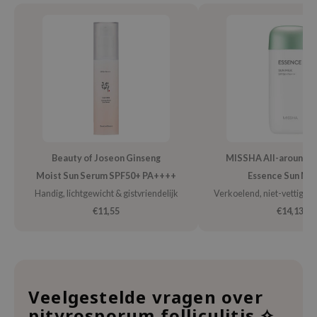
RMA:B
leashia
mbuzin
HI
e Potions
essed Moon
ine
Beauty of Joseon Ginseng
MISSHA All-around S
ora
Moist Sun Serum SPF50+ PA++++
Essence Sun Mil
lorgram
Handig, lichtgewicht & gistvriendelijk
Verkoelend, niet-vettig &
xir
€11,55
€14,13
IN&LAB
ling Bird
CREA &Honey
edly
Veelgestelde vragen over
pityrosporum folliculitis ✧
Tir