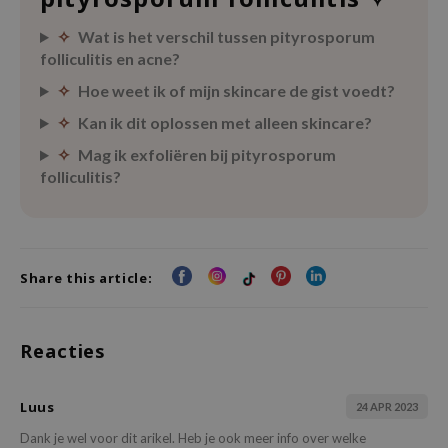
jar
✧
Wat is het verschil tussen pityrosporum
dicube
folliculitis en acne?
s de BAHA
✧
Hoe weet ik of mijn skincare de gist voedt?
ren
✧
Kan ik dit oplossen met alleen skincare?
ybyred
✧
Mag ik exfoliëren bij pityrosporum
folliculitis?
encia
udio 17
ly
odance
Share this article:
ja
Reacties
VEBLUE
o
Luus
24 APR 2023
use of Hur
Dank je wel voor dit arikel. Heb je ook meer info over welke