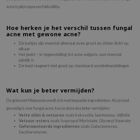
 Wishtrend
acne is pityrosporum follicullitis.
limax
IO
Hoe herken je het verschil tussen fungal
acne met gewone acne?
SRX
riya
De bultjes zijn meestal allemaal even groot en zitten dicht op
elkaar
wytree
Het jeukt – in tegenstelling tot acne vulgaris, wat meestal
pijnlijk is
ctor.G
De huid reageert niet goed op standaard acnebehandelingen
uble Dare
 Althea
Wat kun je beter vermijden?
 Ceuracle
De gistsoort
Malassezia
voedt zich met bepaalde ingrediënten. Als je huid
zavecca
gevoelig is voor fungal acne, kun je deze dus beter vermijden:
bryolisse
Vette oliën & vetzuren
zoals kokosolie, laurinezuur, olijfolie
ude House
Vetzuur-esters
zoals Isopropyl Myristate, Glyceryl Stearate
Gefermenteerde ingrediënten
zoals Galactomyces,
olio
Saccharomyces
oir