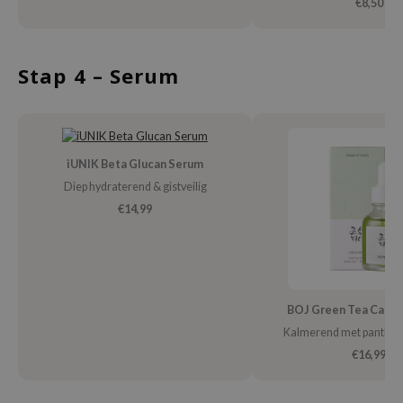
€8,50
xsoon
onshot
Stap 4 – Serum
CIFIC
rd
ogen
ne Less
iUNIK Beta Glucan Serum
ach C
Diep hydraterend & gistveilig
€14,99
ripera
itfée
ykology
rito SEOUL
BOJ Green Tea Calmi
unkang Yul
Kalmerend met pantheno
l Barrier
€16,99
:p