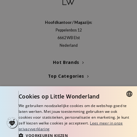
Hoofdkantoor / Magazijn:
Peppelenbos 12
6662 WB Elst
Nederland
Hot Brands
Top Categories
Blogs
Cookies op Little Wonderland
Info
We gebruiken noodzakelijke cookies om de webshop goed te
DUTCH
laten werken. Met jouw toestemming gebruiken we ook
cookies voor statistieken, personalisatie en marketing. Je kunt
ENGLISH
zelf kiezen welke cookies je accepteert.
Lees meer in onze
privacyverklaring
VOORKEUREN KIEZEN