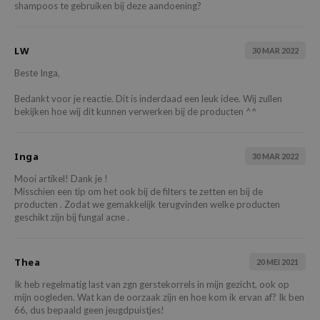
shampoos te gebruiken bij deze aandoening?
tch Me Patch
ZIGAE MANSION
LW
30 MAR 2022
e-Day's You
Beste Inga,
SECRET
nell
Bedankt voor je reactie. Dit is inderdaad een leuk idee. Wij zullen
bekijken hoe wij dit kunnen verwerken bij de producten ^^
ndsay
QUALBERRY
Inga
30 MAR 2022
YTH
Mooi artikel! Dank je !
ka
Misschien een tip om het ook bij de filters te zetten en bij de
producten . Zodat we gemakkelijk terugvinden welke producten
nhalla
geschikt zijn bij fungal acne .
aye
ganifect
Thea
20 MEI 2021
ee
Ik heb regelmatig last van zgn gerstekorrels in mijn gezicht, ook op
ernative Stereo
mijn oogleden. Wat kan de oorzaak zijn en hoe kom ik ervan af? Ik ben
66, dus bepaald geen jeugdpuistjes!
nce