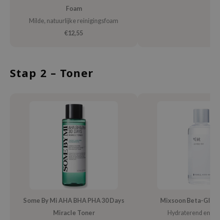
ehan
Foam
Milde, natuurlijke reinigingsfoam
ntree
€12,55
s Skin
NIK
n Skin
Stap 2 – Toner
jun
solution
miso
irs
avuu
elf
se
ndal
Some By Mi AHA BHA PHA 30 Days
Mixsoon Beta-Gluca
dor
Miracle Toner
Hydraterend en gist