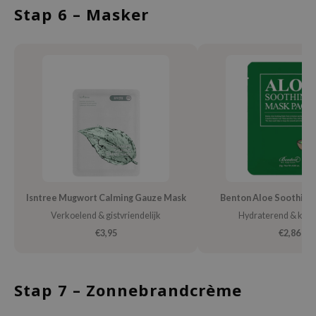
Stap 6 – Masker
e Plant Base
e Saem
A'M
 Cool For School
rriden
oiareuke
icharm
 Cosmetics
lcos Kwailnara
Isntree Mugwort Calming Gauze Mask
Benton Aloe Soothing
-1
Verkoelend & gistvriendelijk
Hydraterend & kal
€3,95
€2,86
dah
SE
borian
Stap 7 – Zonnebrandcrème
ianclub