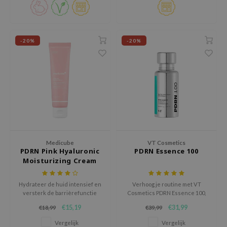
hto Mentholatum
dankzij PDRN en Centella
Asiatica.
mand
und Lab
-20%
-20%
LB
cret Key
iseido
ris
infood
IN1004
Medicube
VT Cosmetics
inRx LAB
PDRN Pink Hyaluronic
PDRN Essence 100
P
Moisturizing Cream
me By Mi
Hydrateer de huid intensief en
Verhoog je routine met VT
B
versterk de barrièrefunctie
Cosmetics PDRN Essence 100,
met de Medicube PDRN Pink
een vegan formule met PDRN uit
ank You Farmer
€15,19
€31,99
€18,99
€39,99
Hyaluronic Moisturizing Cream,
Koreaanse wilde ginseng.
een lichte, waterige crème
Verbetert elasticiteit,
e Face Shop
Vergelijk
Vergelijk