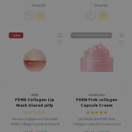
roodheid, verbetert de
mist versterkt de huidbarrière
Vergelijk
Vergelijk
jar
huidtextuur en laat de huid
en geeft een stralende glow.
stralen. Milieuvriendelijke
Ideaal voor de gevoelige huid.
dicube
glazen flacon, ideaal voor
gevoelige huid.
s de BAHA
ren
-20%
TIJDELIJK UITVERKOCHT
ybyred
encia
udio 17
ly
odance
ja
Abib
Medicube
PDRN Collagen Lip
PDRN Pink collagen
Mask Glazed Jelly
Capsule Cream
VEBLUE
o
Verwen je lippen met het Abib
De Medicube PDRN Pink
PDRN Collagen Lip Mask Glazed
Collagen Capsule Cream is een
use of Hur
Jelly, een luxe gelmasker dat
innovatieve gezichtscrème die