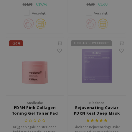
huidvernieuwing met de Anua
intensief hydraterend
€19,96
€3,60
€24,95
€4,50
PDRN Hyaluronic Glow Pad.
sheetmasker verrijkt met PDRN,
AAH
11 soorten hyaluronzuur en
Vergelijk
Vergelijk
gehydrolyseerd collageen.
RCELL
EMORLAB
.Melaxin
-20%
TIJDELIJK UITVERKOCHT
amisa
nyo
apuri
ture Republic
ev
tseline
 Placosmetics
Medicube
Biodance
PDRN Pink Collagen
Rejuvenating Caviar
roid
Toning Gel Toner Pad
PDRN Real Deep Mask
ecell
ixir
Krijg een egale en stralende
Biodance Rejuvenating Caviar
huid met de Medicube PDRN
PDRN Real Deep Mask is een