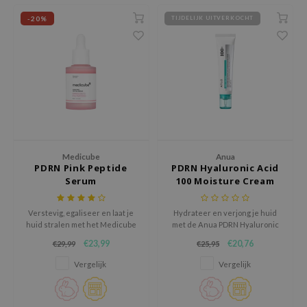
-20%
TIJDELIJK UITVERKOCHT
ecipe
dia
 Skin
odal
nskin
ruharu Wonder
imish
Medicube
Anua
PDRN Pink Peptide
PDRN Hyaluronic Acid
ika Holika
Serum
100 Moisture Cream
GGEE
Dew Care
Verstevig, egaliseer en laat je
Hydrateer en verjong je huid
huid stralen met het Medicube
met de Anua PDRN Hyaluronic
iyoon
PDRN Pink Peptide Serum, een
Acid 100 Moisture Cream, een
€23,99
€20,76
€29,99
€25,95
geavanceerd serum dat
lichte maar intens voedende K-
m From
ongelijkmatige huidtint en
beauty crème.
Vergelijk
Vergelijk
verlies aan elasticiteit aanpakt.
deed Labs
V
isfree