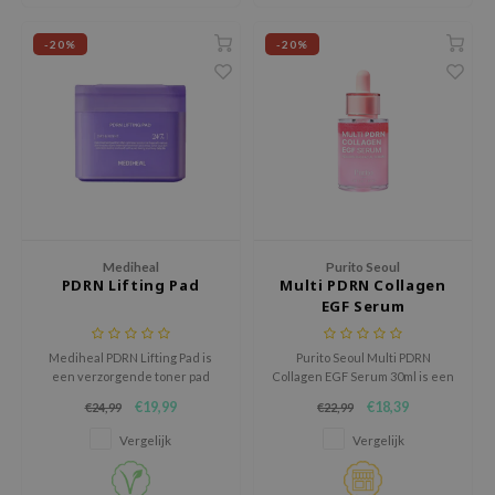
ehan
-20%
-20%
ntree
s Skin
NIK
n Skin
jun
solution
miso
Mediheal
Purito Seoul
PDRN Lifting Pad
Multi PDRN Collagen
irs
EGF Serum
avuu
Mediheal PDRN Lifting Pad is
Purito Seoul Multi PDRN
elf
een verzorgende toner pad
Collagen EGF Serum 30ml is een
se
voor de huid die hydratatie,
verzorgend serum voor een
€19,99
€18,39
€24,99
€22,99
stevigheid en een frissere
stevigere, gladdere en voller
ndal
uitstraling kan gebruiken.
ogende huid.
Vergelijk
Vergelijk
dor