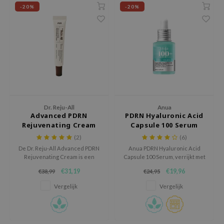
 Wishtrend
-20%
-20%
limax
IO
SRX
riya
wytree
ctor.G
Dr. Reju-All
Anua
uble Dare
Advanced PDRN
PDRN Hyaluronic Acid
Rejuvenating Cream
Capsule 100 Serum
 Althea
(2)
(6)
 Ceuracle
De Dr. Reju-All Advanced PDRN
Anua PDRN Hyaluronic Acid
Rejuvenating Cream is een
Capsule 100 Serum, verrijkt met
zavecca
herstellende crème met
PDRN, hyaluronzuur en
€31,19
€19,96
€38,99
€24,95
Niacinamide en Sodium DNA die
collageen, hydrateert diep,
bryolisse
de huid intens hydrateert, de
verbetert de huidtextuur en
Vergelijk
Vergelijk
barrière versterkt en helpt bij
vermindert fijne lijntjes.
ude House
het verbeteren van
Geschikt voor alle huidtypes,
olio
huidtextuur en uitstraling.
zonder parfum, voor dagelijks
gebruik.
oir