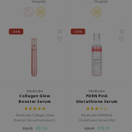
Vergelijk
Vergelijk
RMA:B
De vegan formule met PDRN en
10% diepzeewater helpt de huid
leashia
intens te hydrateren en
comfortabel aan te laten voel
mbuzin
HI
-20%
-20%
e Potions
essed Moon
ine
ora
lorgram
xir
Medicube
Medicube
IN&LAB
Collagen Glow
PDRN Pink
Booster Serum
Glutathione Serum
ling Bird
Mist
CREA &Honey
Medicube Collagen Glow
Medicube PDRNPink
Booster Serum hydrateert,
Glutathione Serum Mist
edly
kalmeert en versterkt de
hydrateert, kalmeert en
€17,56
€19,19
€21,95
€23,99
Tir
huidbarrière. Vermindert
verzacht irritaties. Deze lichte