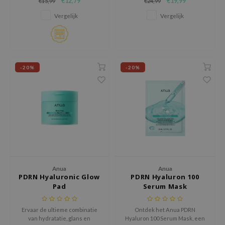
€12,79
€19,99
€15,99
€24,99
hydrateert, verzacht en voller
elasticiteit herstelt en de
tch Me Patch
maakt.
huidtint egaliseert.
Vergelijk
Vergelijk
ZIGAE MANSION
e-Day's You
SECRET
nell
-20%
-20%
ndsay
QUALBERRY
YTH
ka
nhalla
aye
Anua
Anua
PDRN Hyaluronic Glow
PDRN Hyaluron 100
ganifect
Pad
Serum Mask
ee
ernative Stereo
Ervaar de ultieme combinatie
Ontdek het Anua PDRN
van hydratatie, glans en
Hyaluron 100 Serum Mask, een
nce