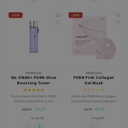
gom
arecipe
-20%
-20%
neige
CQUEEN
ke P:rem
monde
sil
ry May
diheal
Numbuzin
Medicube
No.9 NAD+ PDRN Glow
PDRN Pink Collagen
dipeel
Boosting Toner
Gel Mask
mebox
De Numbuzin No.9 NAD+ PDRN
Medicube PDRN Pink Collagen
guhara
Glow Boosting Toner is een
Gel Mask hydrateert, kalmeert
intens hydraterende toner met
en versterkt de huidbarrière.
seEnScene
€18,39
€4,79
€22,99
€5,99
Niacinamide en NAD+ die de
Vermindert roodheid en
ssha
huidbarrière ondersteunt, de
irritatie, voor een zachte,
Vergelijk
Vergelijk
huid zichtbaar egaler maakt en
stralende huid. Cruelty-free en
zon
zorgt voor een gezonde,
geurvrij, dit 1-delige masker is