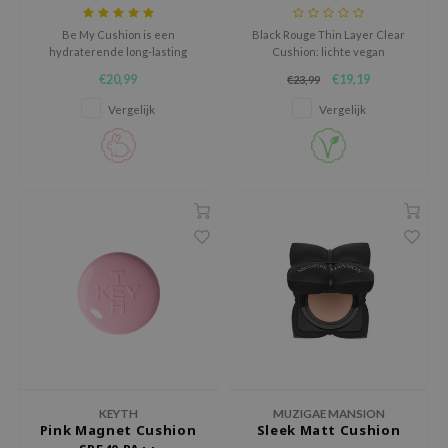
AAH
Be My Cushion is een
Black Rouge Thin Layer Clear
hydraterende long-lasting
Cushion: lichte vegan
RCELL
foundation.
foundation met parelextract,
€20,99
€19,19
€23,99
SPF50+ bescherming en
EMORLAB
natuurlijke glow voor een frisse,
Vergelijk
Vergelijk
egale huid.
.Melaxin
amisa
nyo
apuri
ture Republic
ev
tseline
 Placosmetics
roid
ecell
KEYTH
MUZIGAE MANSION
Pink Magnet Cushion
Sleek Matt Cushion
ixir