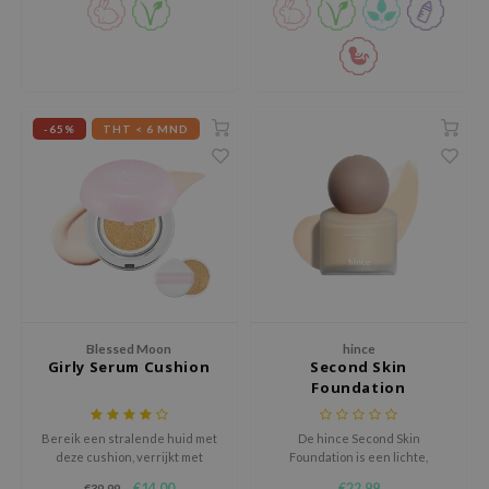
gom
arecipe
neige
CQUEEN
-65%
THT < 6 MND
ke P:rem
monde
sil
ry May
diheal
dipeel
mebox
Blessed Moon
hince
Girly Serum Cushion
Second Skin
guhara
Foundation
seEnScene
Bereik een stralende huid met
De hince Second Skin
ssha
deze cushion, verrijkt met
Foundation is een lichte,
zon
huidverhelderende
vloeibare foundation die de
€14,00
€22,99
€39,99