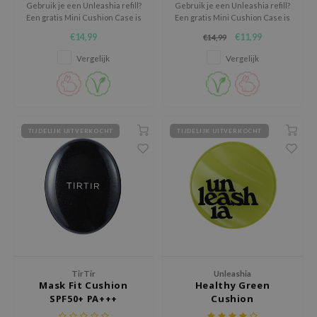
Gebruik je een Unleashia refill?
Gebruik je een Unleashia refill?
jar
Een gratis Mini Cushion Case is
Een gratis Mini Cushion Case is
een mooie aanvulling op je
een mooie aanvulling op je
€14,99
€11,99
€14,99
dicube
routine.
routine.
Klik op de banner voor de
Klik op de banner voor de
Vergelijk
Vergelijk
s de BAHA
combideal.
combideal.
ren
ybyred
encia
TIJDELIJK UITVERKOCHT
TIJDELIJK UITVERKOCHT
udio 17
ly
odance
ja
VEBLUE
TirTir
Unleashia
o
Mask Fit Cushion
Healthy Green
SPF50+ PA+++
Cushion
use of Hur