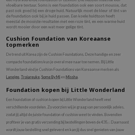
vloeibare textuur. Soms is een foundation ook een soort mousse, dat
past ook goed bij een droge huid. Natuurlijk moet de kleur of tint van
de foundation ook bij je huid passen. Een koele huidtoon heeft
meestal de mooiste resultaten met een roze tint, en een warme huid
wordt mooier door een wat meer gelige tint.
Cushion Foundation van Koreaanse
topmerken
De trend uit Korea zijn de Cushion Foundations. Deze handige en zeer
compacte foundations kun je overal mee naar toe nemen. Bij Little
Wonderland vind je Cushion Foundations van Koreaanse merken als
Laneige
,
Troiareuke
,
Some By Mi
en
Missha
.
Foundation kopen bij Little Wonderland
Een foundation of cushion kopen bij Little Wonderland heeft veel
verschillende voordelen. Zo voorzien wij je graag van persoonlijk advies,
zodat jij altijd de juiste foundation of cushion weet te vinden. Bovendien
profiteer je van gratis verzending bij bestellingen boven de €35,-. Daarnaast
wordt jouw bestelling snel geleverd en kan jij dus snel genieten van jouw