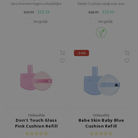
RMA:B
beschermen tegen schadelijke
Matte Cushion zorgt voor een
UV-stralen.
egale, natuurlijke teint met een
leashia
€52,19
€19,99
€57,99
€24,99
zachte semi-matte finish.
Vergelijk
Vergelijk
mbuzin
HI
e Potions
essed Moon
-20%
ine
ora
lorgram
xir
IN&LAB
ling Bird
Unleashia
Unleashia
CREA &Honey
Don't Touch Glass
Babe Skin Baby Blue
Pink Cushion Refill
Cushion Refill
edly
Tir