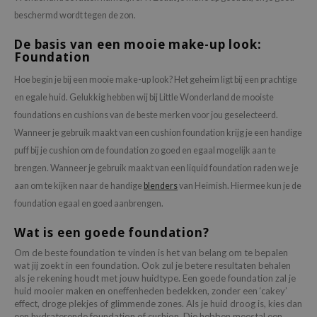
beschermd wordt tegen de zon.
De basis van een mooie make-up look:
Foundation
Hoe begin je bij een mooie make-up look? Het geheim ligt bij een prachtige
en egale huid. Gelukkig hebben wij bij Little Wonderland de mooiste
foundations en cushions van de beste merken voor jou geselecteerd.
Wanneer je gebruik maakt van een cushion foundation krijg je een handige
puff bij je cushion om de foundation zo goed en egaal mogelijk aan te
brengen. Wanneer je gebruik maakt van een liquid foundation raden we je
aan om te kijken naar de handige
blenders
van Heimish. Hiermee kun je de
foundation egaal en goed aanbrengen.
Wat is een goede foundation?
Om de beste foundation te vinden is het van belang om te bepalen
wat jij zoekt in een foundation. Ook zul je betere resultaten behalen
als je rekening houdt met jouw huidtype. Een goede foundation zal je
huid mooier maken en oneffenheden bedekken, zonder een ‘cakey’
effect, droge plekjes of glimmende zones. Als je huid droog is, kies dan
een hydraterende foundation of cushion. Die hebben meestal een