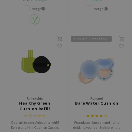
ingrediënten, SPF50+
huid egaler maakt.
xsoon
bescherming en geen
Vergelijk
Vergelijk
schadelijke toevoegingen.
onshot
CIFIC
rd
TIJDELIJK UITVERKOCHT
ogen
ne Less
ach C
ripera
itfée
ykology
rito SEOUL
Unleashia
Romand
Healthy Green
Bare Water Cushion
unkang Yul
Cushion Refill
l Barrier
Gebruik je een Unleashia refill?
Foundation kussen met lichte
:p
Een gratis Mini Cushion Case is
dekking voor een heldere huid