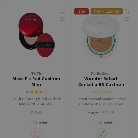
 Wishtrend
-20%
THT < 12 MND
limax
IO
SRX
riya
wytree
ctor.G
uble Dare
TirTir
Purito Seoul
Mask Fit Red Cushion
Wonder Releaf
 Althea
Mini
Centella BB Cushion
 Ceuracle
De TirTir Mask Fit Red Cushion
De Purito Seoul Wonder Releaf
zavecca
Mini biedt SPF40 PA++
Centella BB Cushion is een
bryolisse
bescherming, een hoge dekking
langhoudende BB cushion met
€15,63
€23,19
€28,99
en voedende ingrediënten,
natuurlijke dekking, verrijkt met
ude House
terwijl hij geschikt is voor de
skin-loving ingrediënten.
Vergelijk
Vergelijk
gevoelige huid.
olio
oir