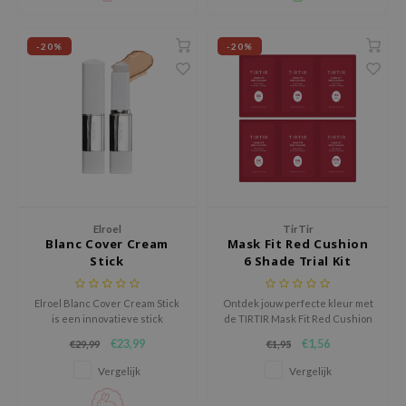
ecipe
-20%
-20%
dia
 Skin
odal
nskin
ruharu Wonder
imish
ika Holika
Elroel
TirTir
Blanc Cover Cream
Mask Fit Red Cushion
GGEE
Stick
6 Shade Trial Kit
Dew Care
Elroel Blanc Cover Cream Stick
Ontdek jouw perfecte kleur met
iyoon
is een innovatieve stick
de TIRTIR Mask Fit Red Cushion
foundation die skincare en
6 Shade Trial Kit, een handige
m From
€23,99
€1,56
€29,99
€1,95
make up samenbrengt in één
set met sampleverpakkingen
deed Labs
slimme formule.
die zorgt voor een vlekkeloze,
Vergelijk
Vergelijk
langhoudende dekking.
isfree