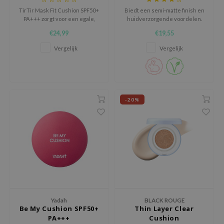
tch Me Patch
TirTir Mask Fit Cushion SPF50+
Biedt een semi-matte finish en
PA+++ zorgt voor een egale,
huidverzorgende voordelen.
ZIGAE MANSION
langdurige teint met medium
€24,99
€19,55
e-Day's You
dekking en een natuurlijke,
licht stralende finish. De
Vergelijk
Vergelijk
SECRET
ademende, lichte formule
vervaagt poriën en helpt
nell
overtollig talg onder controle te
houden.
ndsay
QUALBERRY
-20%
YTH
ka
nhalla
aye
ganifect
ee
Yadah
BLACK ROUGE
ernative Stereo
Be My Cushion SPF50+
Thin Layer Clear
PA+++
Cushion
nce