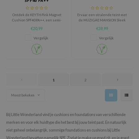
SPF40 PA++
oel
tras
Ontdek de KEYTH Pink Magnet
Ervaar een stralende teint met
Cushion SPF40 PA++, een semi-
de MUZIGAE MANSION Sleek
owus
glow cushion die bij elke
Matt Cushion, een
€20,99
€39,99
applicatie zorgt voor een
hydraterende cushion
 Reju-All
stralende, dauwfrisse glow.
foundation die de huid
Vergelijk
Vergelijk
egaliseert en overtollig talg
gredients
vervaagt met een natuurlijke,
matte finish.
ydoll
ntellian24
owpure
1
2
ower Mate
ist
Meest bekeken
rka
Bij Little Wonderland vind je cushions en foundations van verschillende
merken en voor elk huidtype die het best bij jouw teint past. En natuurlijk
niet geheel onbelangrijk, sommige foundations en cushions bij Little
Wonderland bevatten namelijk SPF. Zodat je make up goed zit, en je goed