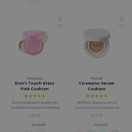
ehan
ntree
s Skin
NIK
n Skin
jun
solution
miso
irs
Unleashia
Parnell
Don't Touch Glass
Cicamanu Serum
avuu
Pink Cushion
Cushion
elf
Biedt lichtgewicht, langdurige
PARNELL Cicamanu Serum
se
hydratatie en perfecte dekking
Cushion is een verzachtende
met SPF50+ PA++++ UV-
serum-cushion die make-up en
ndal
€19,99
€21,99
bescherming.
skincare combineert in één
comfortabele stap.
dor
Vergelijk
Vergelijk