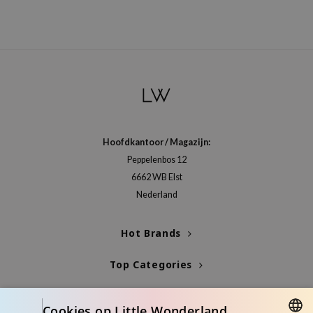
Hoofdkantoor / Magazijn:
Peppelenbos 12
6662 WB Elst
Nederland
Hot Brands
Top Categories
Blogs
Cookies op Little Wonderland