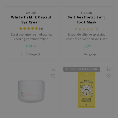
chaamsverzorging
ila Co
Groene Thee
G9 Skin
G9 Skin
pverzorging
rr Cosmetics
Zoethout
White In Milk Capsul
Self Aesthetic Soft
Eye Cream
Foot Mask
cessoires
rulab
Beta-glucan
(4)
(0)
ni verzorgingsproducten
 Lab
Centella Asiatica
Zorgt voor intense hydratatie,
Ervaar de ultieme oplossing
voeding, vermindert fijne
voor het verwennen van ruwe
pplementen
auty of Joseon
PDRN
lijntjes en verheldert de huid
en droge voeten.
€18,99
€3,99
ts / Giftcard
llaMonster
Azelaic Acid
onder de ogen.
Vergelijk
Vergelijk
lflower
Mandelic Acid
nton
TIJDELIJK UITVERKOCHT
oré
ack Rouge
the
najour
tish M
eno