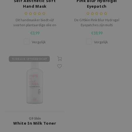
Self Aesthetic Soft
Pink Blur Hydrogel
Hand Mask
Eyepatch
ecipe
dia
Dit handmasker biedt vijf
De G9Skin Pink Blur Hydrogel
soorten plantaardige olie en
Eyepatches zijn multi
voedingsstoffen om droge
functionele patches die zowel
9 Skin
€3,99
€18,99
handen weer soepel te laten
voor de oogcontouren als voor
aanvoelen
de rest van het gezicht en
Vergelijk
Vergelijk
lichaam te gebruiken zijn.
odal
nskin
TIJDELIJK UITVERKOCHT
ruharu Wonder
imish
ika Holika
GGEE
Dew Care
iyoon
G9 Skin
m From
White In Milk Toner
deed Labs