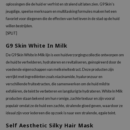
dor
oplossingen die de huid er verfrist en stralend uit laten zien. G9 Skin's
gom
jeugdige, speelse merknaam en multitasking formules maken het een
arecipe
favoriet voor diegenen die de effecten van het leven in de stad op de huid
willen bestrijden.
neige
[SPLIT]
CQUEEN
G9 Skin White In Milk
ke P:rem
monde
De G9 Skin White In Milk lijn is een huidverzorgingscollectie ontworpen om
de huid te verhelderen, hydrateren en revitaliseren, geïnspireerd door de
sil
voedende eigenschappen van melkeiwitextract. Deze producten zijn
ry May
verrijkt met ingrediënten zoals niacinamide, hyaluronzuur en
diheal
verschillende fruitextracten, die samenwerken om de huid mild te
dipeel
exfoliëren, de teint te verbeteren en langdurig te hydrateren. White In Milk
producten staan bekend om hun romige, zachte textuur en zijn vooral
mebox
populair omdat ze de huid een zachte, stralende gloed geven, waardoor ze
guhara
ideaal zijn voor iedereen die op zoek is naar een stralende, egale teint.
seEnScene
Self Aesthetic Silky Hair Mask
ssha