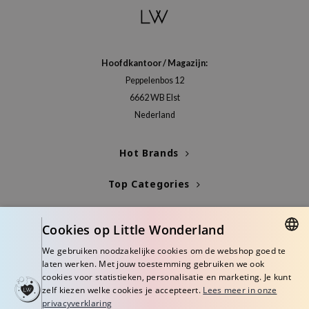
e Face Shop
e Plant Base
e Saem
Hoofdkantoor / Magazijn:
A'M
Peppelenbos 12
6662 WB Elst
 Cool For School
Nederland
rriden
oiareuke
Hot Brands
icharm
Top Categories
 Cosmetics
lcos Kwailnara
Blogs
Cookies op Little Wonderland
-1
Info
We gebruiken noodzakelijke cookies om de webshop goed te
dah
DUTCH
laten werken. Met jouw toestemming gebruiken we ook
SE
cookies voor statistieken, personalisatie en marketing. Je kunt
ENGLISH
zelf kiezen welke cookies je accepteert.
Lees meer in onze
borian
privacyverklaring