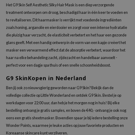
Het G9 Skin Self Aesthetic Silky Hair Mask is een diep verzorgende
zon
treatment ontworpen om droog, beschadigd haar in één keer te voeden en
xsoon
te revitaliseren. Dit haarmasker is verrijkt met voedende ingrediënten
onshot
zoals honing, arganolie en eierdooier en zorgt voor een intense hydratatie
CIFIC
die pluizig haar verzacht, de elasticiteit verbetert en het haar een gezonde
glans geeft. Met een handig ontwerp in de vorm van een kapje creëert het
rd
masker een verwarmend effect dat de absorptie verbetert, waardoor het
ogen
haar na elke behandeling zacht, zijdezacht en handelbaar aanvoelt -
ne Less
perfect voor een dagje spa thuis of een snelle schoonheidsboost.
ach C
G9 SkinKopen in Nederland
ripera
Ben jij ook zo nieuwsgierig geworden naar G9 Skin? Bekijk dan de
itfée
volledige collectie op Little Wonderland en ontdek G9 Skin. Bestel je op
ykology
werkdagen voor 22:00 uur, dan heb je het morgen nog in huis! Bij elke
rito SEOUL
bestelling ontvang je gratis samples, en boven de €40,- ontvang je ook nog
unkang Yul
eens een gratis sheetmasker. Bovendien spaar je bij iedere bestelling onze
Wonder Points, waarmee je leuke acties op jouw favoriete producten en
l Barrier
Koreaanse skincare kunt verzilveren.