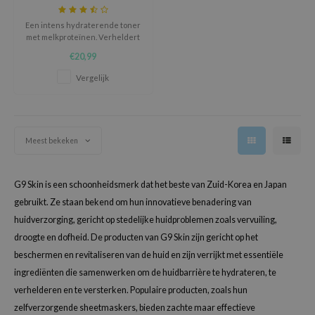
isfree
Een intens hydraterende toner
ehan
met melkproteïnen. Verheldert
de huid en pakt fijne lijntjes bij
ntree
€20,99
de wortel aan.
s Skin
Vergelijk
NIK
n Skin
Meest bekeken
jun
solution
G9 Skin is een schoonheidsmerk dat het beste van Zuid-Korea en Japan
miso
gebruikt. Ze staan bekend om hun innovatieve benadering van
irs
huidverzorging, gericht op stedelijke huidproblemen zoals vervuiling,
avuu
droogte en dofheid. De producten van G9 Skin zijn gericht op het
elf
beschermen en revitaliseren van de huid en zijn verrijkt met essentiële
ingrediënten die samenwerken om de huidbarrière te hydrateren, te
se
verhelderen en te versterken. Populaire producten, zoals hun
ndal
zelfverzorgende sheetmaskers, bieden zachte maar effectieve