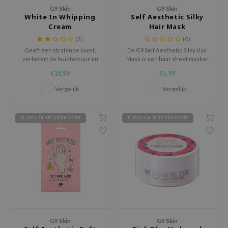
 Wishtrend
G9 Skin
G9 Skin
White In Whipping
Self Aesthetic Silky
limax
Cream
Hair Mask
IO
(2)
(0)
Geeft een stralende boost,
De G9 Self Aesthetic Silky Hair
SRX
verbetert de huidtextuur en
Mask is een haar sheet masker
vermindert zichtbaar
zit vol met vitamines uit o.a. olijf
riya
€18,99
€5,99
oneffenheden.
olie, honing en eierdooiers om
wytree
je haar intens te voeden.
Vergelijk
Vergelijk
ctor.G
uble Dare
TIJDELIJK UITVERKOCHT
TIJDELIJK UITVERKOCHT
 Althea
 Ceuracle
zavecca
bryolisse
ude House
olio
G9 Skin
G9 Skin
oir