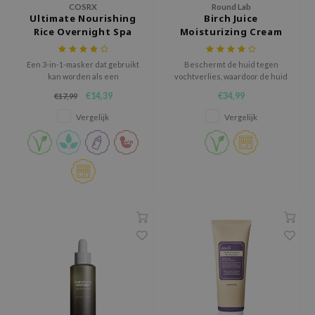
RMA:B
COSRX
Round Lab
Ultimate Nourishing
Birch Juice
leashia
Rice Overnight Spa
Moisturizing Cream
Mask
mbuzin
Een 3-in-1-masker dat gebruikt
Beschermt de huid tegen
HI
kan worden als een
vochtverlies, waardoor de huid
nachtmasker, een afspoel
zacht en soepel blijft.
e Potions
€14,39
€34,99
€17,99
masker of een rijke crème.
essed Moon
Vergelijk
Vergelijk
ine
ora
lorgram
xir
IN&LAB
ling Bird
CREA &Honey
edly
Tir