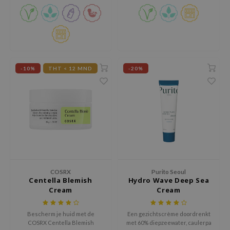
gom
arecipe
neige
CQUEEN
ke P:rem
-10%
THT < 12 MND
-20%
monde
sil
ry May
diheal
dipeel
mebox
COSRX
Purito Seoul
guhara
Centella Blemish
Hydro Wave Deep Sea
Cream
Cream
seEnScene
ssha
Bescherm je huid met de
Een gezichtscrème doordrenkt
COSRX Centella Blemish
met 60% diepzeewater, caulerpa
zon