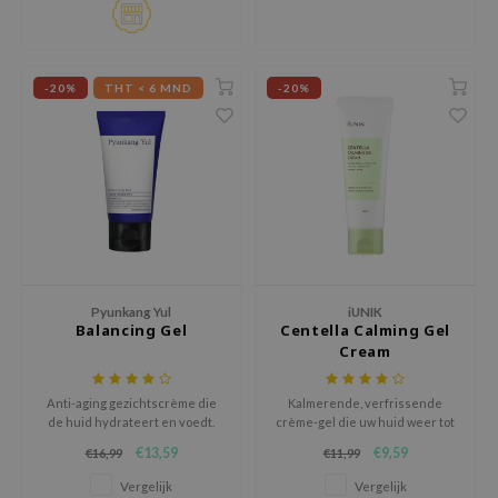
ehan
ntree
s Skin
-20%
THT < 6 MND
-20%
NIK
n Skin
jun
solution
miso
irs
Pyunkang Yul
iUNIK
avuu
Balancing Gel
Centella Calming Gel
Cream
elf
se
Anti-aging gezichtscrème die
Kalmerende, verfrissende
de huid hydrateert en voedt.
crème-gel die uw huid weer tot
ndal
Vooral geschikt voor droge en
leven brengt.
€13,59
€9,59
€16,99
€11,99
gevoelige huidtypes.
dor
Vergelijk
Vergelijk