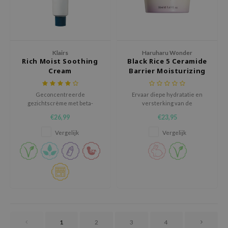
oel
tras
owus
Klairs
Haruharu Wonder
 Reju-All
Rich Moist Soothing
Black Rice 5 Ceramide
Cream
Barrier Moisturizing
gredients
Cream
ydoll
Geconcentreerde
Ervaar diepe hydratatie en
ntellian24
gezichtscrème met beta-
versterking van de
glucanen om de natuurlijke
huidbarrière met de Haruharu
owpure
€26,99
€23,95
vochtbalans en de
Wonder Black Rice 5 Ceramide
beschermende barrière van de
Barrier Moisturizing Cream.
Vergelijk
Vergelijk
ower Mate
huid te ondersteunen.
ist
rka
1
2
3
4