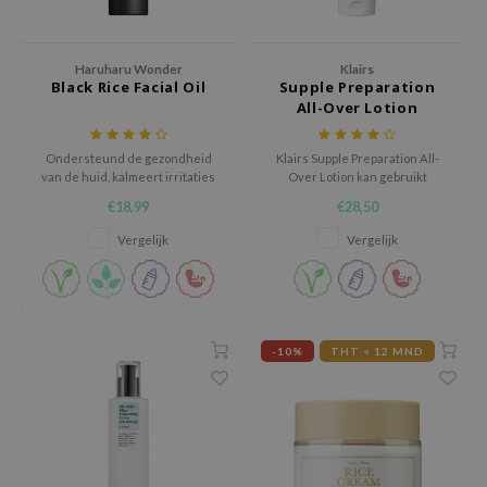
jar
dicube
Haruharu Wonder
Klairs
Black Rice Facial Oil
Supple Preparation
s de BAHA
All-Over Lotion
ren
Ondersteund de gezondheid
Klairs Supple Preparation All-
ybyred
van de huid, kalmeert irritaties
Over Lotion kan gebruikt
encia
en verminderd fijne lijntjes
worden als een gezichtscrème,
€18,99
€28,50
een body lotion en als
udio 17
handcrème.
Vergelijk
Vergelijk
ly
odance
ja
-10%
THT < 12 MND
VEBLUE
o
use of Hur