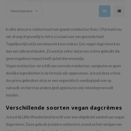
Meest bekeken
In elke skincare routine hoort een goede moisturizer thuis. Of je huid nou
vet, droog of gevoelig is; het is cruciaal voor een gezonde huid.
Tegelijkertijd wil je een bewuste keus maken. Een vegan dagcrème kan
dan een uitkomst bieden. Zo weet je zeker dat je een crème gebruikt die
geen negatieve impact heeft op het dierenwelzijn.
Vegan moisturizer verschilt van normale moisturizer, aangezien er geen
dierlijke ingrediënten in de formule zijn opgenomen. Je kunt deze crème
dus prima gebruiken als je er een veganistisch voedingspatroon op
nahoudt, en hier in je andere gedragskeuzes ook rekening mee wilt
houden.
Verschillende soorten vegan dagcrèmes
Je kunt bij Little Wonderland terecht voor een uitgebreid aanbod aan vegan
dagcrèmes. Deze gebruik je iedere ochtend en avond na het reinigen van