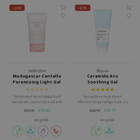
-20%
-20%
ecipe
dia
 Skin
odal
nskin
ruharu Wonder
imish
SKIN1004
Illiyoon
Madagascar Centella
Ceramide Ato
ika Holika
Poremizing Light Gel
Soothing Gel
GGEE
Cream
Dew Care
Vermindert de zichtbaarheid
Verzacht en hydrateert
van poriën, zuivert de huid met
effectief de gevoelige huid, vrij
iyoon
roze Himalayazout en verbetert
van veelvoorkomende
€15,60
€19,19
€19,50
€23,99
de elasticiteit met adenosine
huidirriterende stoffen.
m From
en aloë vera.
Vergelijk
Vergelijk
deed Labs
isfree