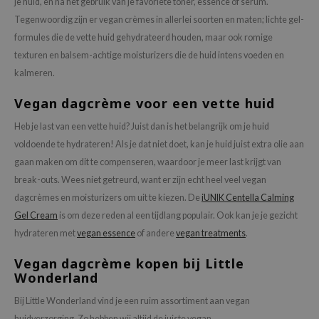
je huid, en na het gebruik van je favoriete toner, essence of serum.
Tegenwoordig zijn er vegan crèmes in allerlei soorten en maten; lichte gel-
formules die de vette huid gehydrateerd houden, maar ook romige
texturen en balsem-achtige moisturizers die de huid intens voeden en
kalmeren.
Vegan dagcrème voor een vette huid
Heb je last van een vette huid? Juist dan is het belangrijk om je huid
voldoende te hydrateren! Als je dat niet doet, kan je huid juist extra olie aan
gaan maken om dit te compenseren, waardoor je meer last krijgt van
break-outs. Wees niet getreurd, want er zijn echt heel veel vegan
dagcrèmes en moisturizers om uit te kiezen. De
iUNIK Centella Calming
Gel Cream
is om deze reden al een tijdlang populair. Ook kan je je gezicht
hydrateren met
vegan essence
of andere
vegan treatments
.
Vegan dagcrème kopen bij Little
Wonderland
Bij Little Wonderland vind je een ruim assortiment aan vegan
huidverzorging. Zo hebben wij altijd de juiste vegan