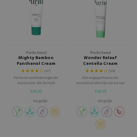
 Wishtrend
limax
IO
SRX
riya
wytree
Purito Seoul
Purito Seoul
Mighty Bamboo
Wonder Releaf
ctor.G
Panthenol Cream
Centella Cream
Unscented
uble Dare
(47)
(34)
Perfecte vochtinbrengende
Een ongeparfumeerde,
 Althea
moisturizer die de huid
essentieel olievrije versie van
herstélt.
de best verkochte Centella
 Ceuracle
€24,95
€18,99
Green Level Recovery Cream.
zavecca
Vergelijk
Vergelijk
bryolisse
ude House
olio
oir