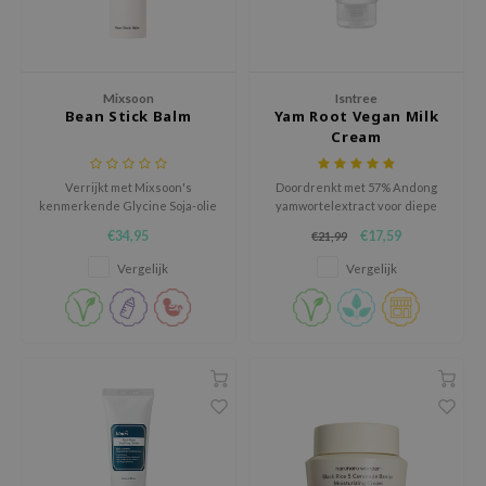
AAH
RCELL
EMORLAB
Mixsoon
Isntree
Bean Stick Balm
Yam Root Vegan Milk
.Melaxin
Cream
amisa
Verrijkt met Mixsoon's
Doordrenkt met 57% Andong
nyo
kenmerkende Glycine Soja-olie
yamwortelextract voor diepe
en negen soorten Probiotica
hydratatie, verrijkt met
apuri
€34,95
€17,59
€21,99
voor een gezonde, stralende
botanische fyto mucine en
teint.
ceramiden om je huid te
ture Republic
Vergelijk
Vergelijk
beschermen en te versterken.
ev
tseline
 Placosmetics
roid
ecell
ixir