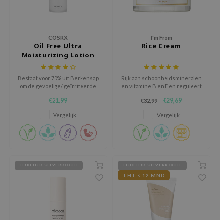
tch Me Patch
ZIGAE MANSION
e-Day's You
COSRX
I'm From
Oil Free Ultra
Rice Cream
SECRET
Moisturizing Lotion
nell
Bestaat voor 70% uit Berkensap
Rijk aan schoonheidsmineralen
ndsay
om de gevoelige/ geïrriteerde
en vitamine B en E en reguleert
te kalmeren.
effectief overmatige
QUALBERRY
€21,99
€29,69
€32,99
talgproductie.
YTH
Vergelijk
Vergelijk
ka
nhalla
aye
TIJDELIJK UITVERKOCHT
TIJDELIJK UITVERKOCHT
ganifect
THT < 12 MND
ee
ernative Stereo
nce