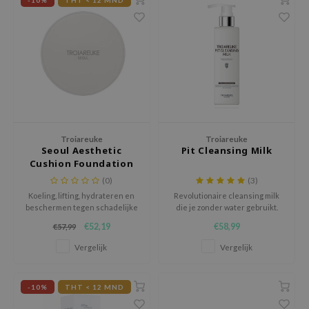
-10%
THT < 12 MND
chaamsverzorging
ila Co
Groene Thee
pverzorging
rr Cosmetics
Zoethout
cessoires
rulab
Beta-glucan
ni verzorgingsproducten
 Lab
Centella Asiatica
pplementen
auty of Joseon
PDRN
ts / Giftcard
llaMonster
Azelaic Acid
Troiareuke
Troiareuke
lflower
Mandelic Acid
Seoul Aesthetic
Pit Cleansing Milk
Cushion Foundation
nton
SPF 50+ Pa+++
(0)
(3)
oré
Koeling, lifting, hydrateren en
Revolutionaire cleansing milk
beschermen tegen schadelijke
die je zonder water gebruikt.
ack Rouge
UV-stralen.
€52,19
€58,99
€57,99
the
Vergelijk
Vergelijk
najour
tish M
-10%
THT < 12 MND
eno