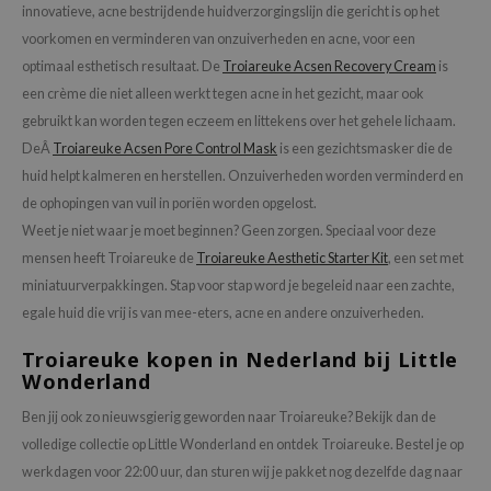
gom
innovatieve, acne bestrijdende huidverzorgingslijn die gericht is op het
arecipe
voorkomen en verminderen van onzuiverheden en acne, voor een
optimaal esthetisch resultaat. De
Troiareuke Acsen Recovery Cream
is
neige
een crème die niet alleen werkt tegen acne in het gezicht, maar ook
CQUEEN
gebruikt kan worden tegen eczeem en littekens over het gehele lichaam.
ke P:rem
DeÂ
Troiareuke Acsen Pore Control Mask
is een gezichtsmasker die de
monde
huid helpt kalmeren en herstellen. Onzuiverheden worden verminderd en
de ophopingen van vuil in poriën worden opgelost.
sil
Weet je niet waar je moet beginnen? Geen zorgen. Speciaal voor deze
ry May
mensen heeft Troiareuke de
Troiareuke Aesthetic Starter Kit
, een set met
diheal
miniatuurverpakkingen. Stap voor stap word je begeleid naar een zachte,
dipeel
egale huid die vrij is van mee-eters, acne en andere onzuiverheden.
mebox
Troiareuke kopen in Nederland bij Little
guhara
Wonderland
seEnScene
Ben jij ook zo nieuwsgierig geworden naar Troiareuke? Bekijk dan de
ssha
volledige collectie op Little Wonderland en ontdek Troiareuke. Bestel je op
werkdagen voor 22:00 uur, dan sturen wij je pakket nog dezelfde dag naar
zon