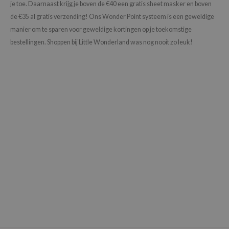
je toe. Daarnaast krijg je boven de €40 een gratis sheet masker en boven
xsoon
de €35 al gratis verzending! Ons Wonder Point systeem is een geweldige
onshot
manier om te sparen voor geweldige kortingen op je toekomstige
CIFIC
bestellingen. Shoppen bij Little Wonderland was nog nooit zo leuk!
rd
ogen
ne Less
ach C
ripera
itfée
ykology
rito SEOUL
unkang Yul
l Barrier
:p