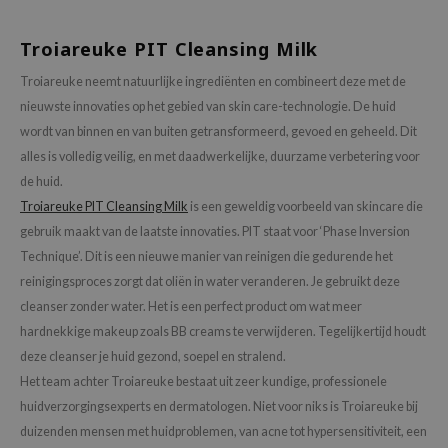
ecipe
Troiareuke PIT Cleansing Milk
dia
Troiareuke neemt natuurlijke ingrediënten en combineert deze met de
 Skin
nieuwste innovaties op het gebied van skin care-technologie. De huid
odal
wordt van binnen en van buiten getransformeerd, gevoed en geheeld. Dit
nskin
alles is volledig veilig, en met daadwerkelijke, duurzame verbetering voor
de huid.
ruharu Wonder
Troiareuke PIT Cleansing Milk
is een geweldig voorbeeld van skincare die
imish
gebruik maakt van de laatste innovaties. PIT staat voor ‘Phase Inversion
ika Holika
Technique’. Dit is een nieuwe manier van reinigen die gedurende het
GGEE
reinigingsproces zorgt dat oliën in water veranderen. Je gebruikt deze
cleanser zonder water. Het is een perfect product om wat meer
Dew Care
hardnekkige makeup zoals BB creams te verwijderen. Tegelijkertijd houdt
iyoon
deze cleanser je huid gezond, soepel en stralend.
m From
Het team achter Troiareuke bestaat uit zeer kundige, professionele
deed Labs
huidverzorgingsexperts en dermatologen. Niet voor niks is Troiareuke bij
duizenden mensen met huidproblemen, van acne tot hypersensitiviteit, een
isfree