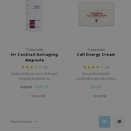
 Wishtrend
limax
IO
SRX
riya
wytree
Troiareuke
Troiareuke
H+ Cocktail Antiaging
Cell Energy Cream
ctor.G
Ampoule
(3)
(6)
uble Dare
Deze set bevat een Cell Repair
Een professionele
 Althea
Formula Ampoule en
vochtinbrengende crème.
een Healing Cocktail Skin
 Ceuracle
€107,99
€81,99
€119,99
Complex Formula.
zavecca
Vergelijk
Vergelijk
bryolisse
ude House
olio
Meest bekeken
oir