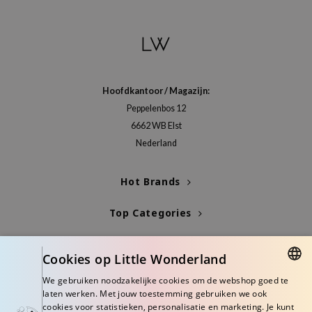
hto Mentholatum
mand
und Lab
LB
cret Key
Hoofdkantoor / Magazijn:
Peppelenbos 12
iseido
6662 WB Elst
ris
Nederland
infood
IN1004
Hot Brands
inRx LAB
Top Categories
P
me By Mi
Blogs
Cookies op Little Wonderland
B
Info
We gebruiken noodzakelijke cookies om de webshop goed te
ank You Farmer
DUTCH
laten werken. Met jouw toestemming gebruiken we ook
e Face Shop
cookies voor statistieken, personalisatie en marketing. Je kunt