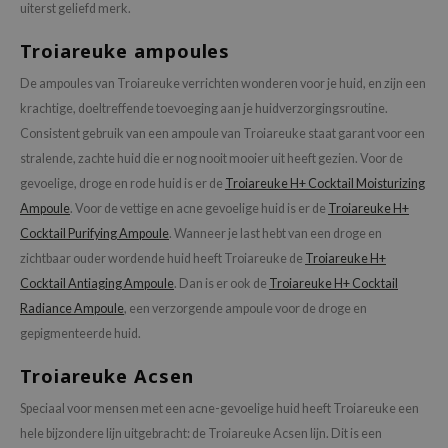
uiterst geliefd merk.
ehan
Troiareuke ampoules
ntree
s Skin
De ampoules van Troiareuke verrichten wonderen voor je huid, en zijn een
krachtige, doeltreffende toevoeging aan je huidverzorgingsroutine.
NIK
Consistent gebruik van een ampoule van Troiareuke staat garant voor een
n Skin
stralende, zachte huid die er nog nooit mooier uit heeft gezien. Voor de
jun
gevoelige, droge en rode huid is er de
Troiareuke H+ Cocktail Moisturizing
solution
Ampoule
. Voor de vettige en acne gevoelige huid is er de
Troiareuke H+
miso
Cocktail Purifying Ampoule
. Wanneer je last hebt van een droge en
zichtbaar ouder wordende huid heeft Troiareuke de
Troiareuke H+
irs
Cocktail Antiaging Ampoule
. Dan is er ook de
Troiareuke H+ Cocktail
avuu
Radiance Ampoule
, een verzorgende ampoule voor de droge en
elf
gepigmenteerde huid.
se
Troiareuke Acsen
ndal
Speciaal voor mensen met een acne-gevoelige huid heeft Troiareuke een
dor
hele bijzondere lijn uitgebracht: de Troiareuke Acsen lijn. Dit is een