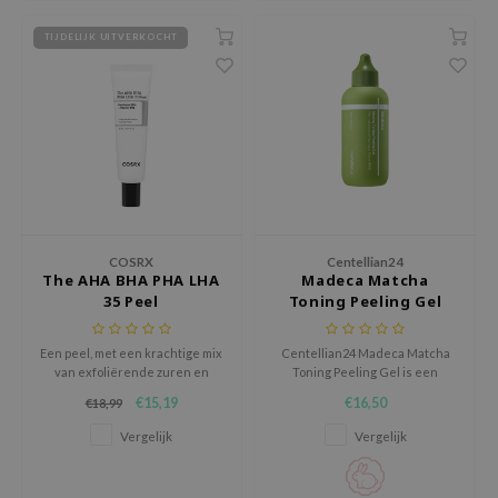
ecipe
TIJDELIJK UITVERKOCHT
dia
 Skin
odal
nskin
ruharu Wonder
imish
COSRX
Centellian24
ika Holika
The AHA BHA PHA LHA
Madeca Matcha
35 Peel
Toning Peeling Gel
GGEE
Dew Care
Een peel, met een krachtige mix
Centellian24 Madeca Matcha
van exfoliërende zuren en
Toning Peeling Gel is een
iyoon
huidverzorgende ingrediënten,
exfoliërende peeling gel die
€15,19
€16,50
€18,99
verbetert de textuur, teint en
dode huidcellen helpt
m From
helderheid.
verwijderen en de huid gladder,
Vergelijk
Vergelijk
deed Labs
frisser en egaler laat
aanvoelen.
isfree