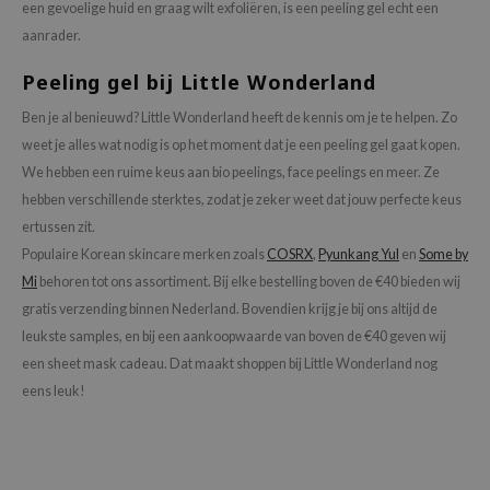
een gevoelige huid en graag wilt exfoliëren, is een peeling gel echt een
RMA:B
aanrader.
leashia
mbuzin
Peeling gel bij Little Wonderland
HI
Ben je al benieuwd? Little Wonderland heeft de kennis om je te helpen. Zo
e Potions
weet je alles wat nodig is op het moment dat je een
peeling gel
gaat kopen.
We hebben een ruime keus aan
bio peelings
, face peelings en meer. Ze
essed Moon
hebben verschillende sterktes, zodat je zeker weet dat jouw perfecte keus
ine
ertussen zit.
ora
Populaire Korean skincare merken zoals
COSRX
,
Pyunkang Yul
en
Some by
lorgram
Mi
behoren tot ons assortiment. Bij elke bestelling boven de €40 bieden wij
gratis verzending binnen Nederland. Bovendien krijg je bij ons altijd de
xir
leukste samples, en bij een aankoopwaarde van boven de €40 geven wij
IN&LAB
een sheet mask cadeau. Dat maakt shoppen bij Little Wonderland nog
ling Bird
eens leuk!
CREA &Honey
edly
Tir