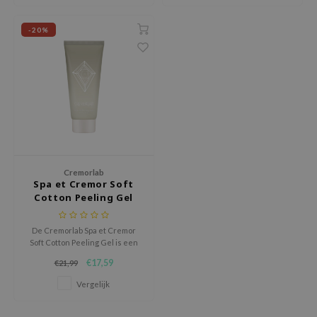
hto Mentholatum
mand
-20%
und Lab
LB
cret Key
iseido
ris
infood
Cremorlab
IN1004
Spa et Cremor Soft
Cotton Peeling Gel
inRx LAB
P
De Cremorlab Spa et Cremor
Soft Cotton Peeling Gel is een
me By Mi
milde exfoliërende gel die de
€17,59
€21,99
B
huidtextuur verfijnt en zorgt
voor een stralende, egale teint.
Vergelijk
ank You Farmer
e Face Shop