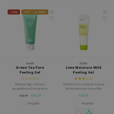
ehan
ntree
-10%
THT < 12 MND
s Skin
NIK
n Skin
jun
solution
miso
Yadah
iUNIK
irs
Green Tea Pure
Lime Moisture Mild
Peeling Gel
Peeling Gel
avuu
elf
Plantaardige cellulose
Exfolieert en reinigt de huid op
gecombineerd met groene
zachte wijze met natuurlijke
se
theewater maakt een mild
AHA's uit fruitextracten.
€14,39
€10,95
€15,99
exfoliatieproces mogelijk terwijl
ndal
het vocht van de huid
Vergelijk
Vergelijk
behouden blijft.
dor