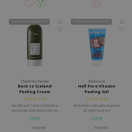
xsoon
onshot
TIJDELIJK UITVERKOCHT
TIJDELIJK UITVERKOCHT
CIFIC
rd
ogen
ne Less
ach C
ripera
itfée
Thank You Farmer
Elizavecca
Back to Iceland
Hell Pore Vitamin
ykology
Peeling Cream
Peeling Gel
rito SEOUL
Verrijkt met Cetraria lslandica-
Verhelderende oplossing voor
unkang Yul
extract om dode huidcellen en
de doffe huid met
l Barrier
huidonzuiverheden weg te
verschillende bloemen
€28,41
€13,99
vegen
extracten die je huid voeden en
:p
beschermen.
Vergelijk
Vergelijk