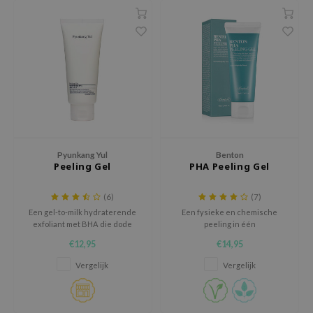
 Wishtrend
limax
IO
SRX
riya
wytree
ctor.G
Pyunkang Yul
Benton
uble Dare
Peeling Gel
PHA Peeling Gel
 Althea
(6)
(7)
 Ceuracle
Een gel-to-milk hydraterende
Een fysieke en chemische
exfoliant met BHA die dode
peeling in één
zavecca
huidcellen oplost voor een
€12,95
€14,95
bryolisse
egalere huidtextuur
Vergelijk
Vergelijk
ude House
olio
oir