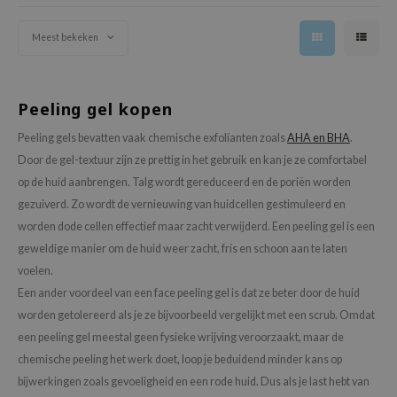
e Plant Base
Meest bekeken
e Saem
A'M
 Cool For School
Peeling gel kopen
rriden
Peeling gels bevatten vaak chemische exfolianten zoals
AHA en BHA
.
oiareuke
Door de gel-textuur zijn ze prettig in het gebruik en kan je ze comfortabel
op de huid aanbrengen. Talg wordt gereduceerd en de poriën worden
icharm
gezuiverd. Zo wordt de vernieuwing van huidcellen gestimuleerd en
 Cosmetics
worden dode cellen effectief maar zacht verwijderd. Een peeling gel is een
lcos Kwailnara
geweldige manier om de huid weer zacht, fris en schoon aan te laten
-1
voelen.
Een ander voordeel van een face peeling gel is dat ze beter door de huid
dah
worden getolereerd als je ze bijvoorbeeld vergelijkt met een scrub. Omdat
SE
een peeling gel meestal geen fysieke wrijving veroorzaakt, maar de
borian
chemische peeling het werk doet, loop je beduidend minder kans op
ianclub
bijwerkingen zoals gevoeligheid en een rode huid. Dus als je last hebt van