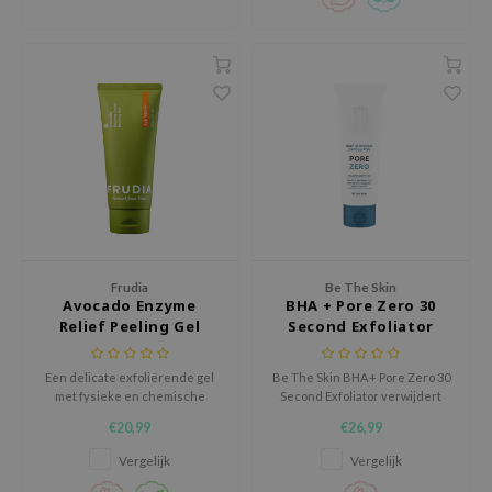
gom
arecipe
neige
CQUEEN
ke P:rem
monde
sil
ry May
diheal
Frudia
Be The Skin
Avocado Enzyme
BHA + Pore Zero 30
dipeel
Relief Peeling Gel
Second Exfoliator
mebox
guhara
Een delicate exfoliërende gel
Be The Skin BHA+ Pore Zero 30
met fysieke en chemische
Second Exfoliator verwijdert
seEnScene
peelingcomponenten.
dode huidcellen in 30 seconden
€20,99
€26,99
Verwijdert dode huidcellen,
en onthult een gladdere,
ssha
voorkomt verstopte poriën en
frissere en stralende huid.
Vergelijk
Vergelijk
helpt de huid helder en gezond
zon
te worden.