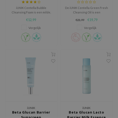
e Face Shop
iUNIK Centella Bubble
De iUNIK Centella Green Fresh
Cleansing Foam is een milde,
Cleansing Oil is een
e Plant Base
natuurlijke reinigingsgel
hydraterende, plantaardige
€12,99
€19,79
€21,99
gemaakt met 69% Centella
reiniger die het olie-evenwicht
e Saem
Asiatica extract-water.
herstelt en geschikt is voor alle
Vergelijk
Vergelijk
A'M
huidtypen.
 Cool For School
rriden
oiareuke
icharm
 Cosmetics
lcos Kwailnara
-1
dah
SE
iUNIK
iUNIK
Beta Glucan Barrier
Beta Glucan Lacto
borian
Sunscreen
Barrier Milk Essence