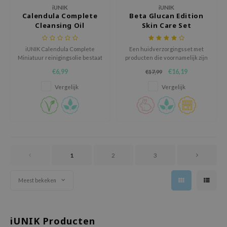
iUNIK
iUNIK
ixir
Calendula Complete
Beta Glucan Edition
oel
Cleansing Oil
Skin Care Set
Miniature
tras
iUNIK Calendula Complete
Een huidverzorgingsset met
owus
Miniatuur reinigingsolie bestaat
producten die voornamelijk zijn
uit slechts 6 natuurlijke oliën.
samengesteld door Beta-
 Reju-All
€6,99
€16,19
€17,99
Glucan, die uw huid helpen
voeden, kalmeren en
gredients
Vergelijk
Vergelijk
hydrateren.
ydoll
ntellian24
owpure
ower Mate
1
2
3
ist
rka
Meest bekeken
iUNIK Producten