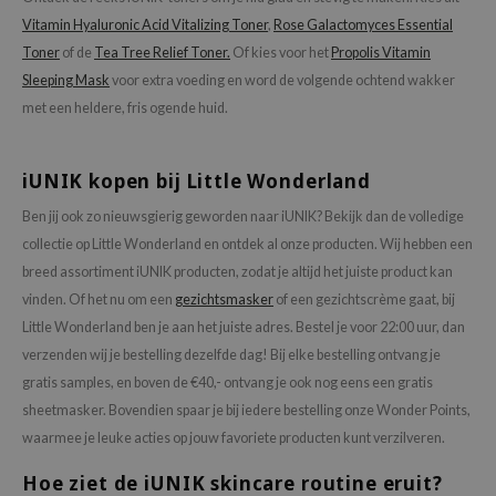
Vitamin Hyaluronic Acid Vitalizing Toner
,
Rose Galactomyces Essential
Toner
of de
Tea Tree Relief Toner.
Of kies voor het
Propolis Vitamin
Sleeping Mask
voor extra voeding en word de volgende ochtend wakker
met een heldere, fris ogende huid.
iUNIK kopen bij Little Wonderland
Ben jij ook zo nieuwsgierig geworden naar iUNIK? Bekijk dan de volledige
collectie op Little Wonderland en ontdek al onze producten. Wij hebben een
breed assortiment iUNIK producten, zodat je altijd het juiste product kan
vinden. Of het nu om een
gezichtsmasker
of een gezichtscrème gaat, bij
Little Wonderland ben je aan het juiste adres. Bestel je voor 22:00 uur, dan
verzenden wij je bestelling dezelfde dag! Bij elke bestelling ontvang je
gratis samples, en boven de €40,- ontvang je ook nog eens een gratis
sheetmasker. Bovendien spaar je bij iedere bestelling onze Wonder Points,
waarmee je leuke acties op jouw favoriete producten kunt verzilveren.
Hoe ziet de iUNIK skincare routine eruit?