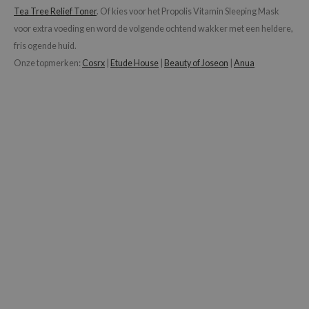
Tea Tree Relief Toner
. Of kies voor het Propolis Vitamin Sleeping Mask
voor extra voeding en word de volgende ochtend wakker met een heldere,
fris ogende huid.
Onze topmerken:
Cosrx
|
Etude House
|
Beauty of Joseon
|
Anua