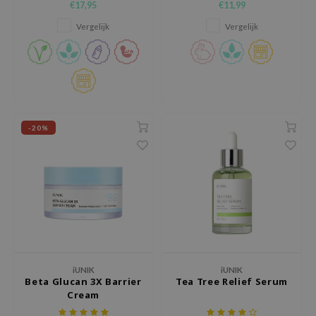
€17,95
€11,99
beschermen.
zon
Vergelijk
Vergelijk
xsoon
onshot
CIFIC
rd
ogen
-20%
ne Less
ach C
ripera
itfée
ykology
rito SEOUL
iUNIK
iUNIK
unkang Yul
Beta Glucan 3X Barrier
Tea Tree Relief Serum
Cream
l Barrier