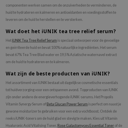
componenten werken samen om de onzuiverheden te verminderen, de
huid te hydrateren en kalmeren en antioxidanten en voedingsstoffen te
leveren om de huid te herstellen en te versterken.
Wat doet het iUNIK tea tree relief serum?
Het
iUNIK Tea Tree Relief Serum
is speciaal ontworpen voor de gevoelige
en geïrriteerde huid en bevat 100% natuurlijke ingrediënten. Het serum
bevat 67% Tea Tree Blad water en 19,5% Aziatische waternavel extract
om de huid te hydrateren en te kalmeren.
Wat zijn de beste producten van iUNIK?
Het assortiment van iUNIK bestaat uit dagelijkse cosmetische essentials
tot huidverzorging voor een ontspannen avond. Topproducten van iUNIK
zijn onder andere de energieverhogende iUNIK-serums. Het Propolis
Vitamin Synergy Serum of
Beta Glucan Power Serum
is perfect om naast je
gewone moisturizer te gebruiken voor een extra vochtboost. Ontdek de
reeks iUNIK-toners om de huid glad en stevig te maken. Kies uit Vitamin
Hyaluronic Acid Vitalising Toner,
Rose Galactomyces Essential Toner
of de