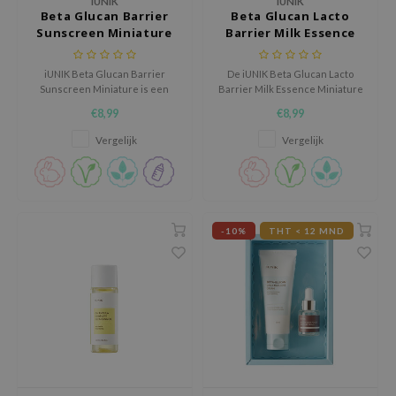
iUNIK
iUNIK
Beta Glucan Barrier
Beta Glucan Lacto
nce
Sunscreen Miniature
Barrier Milk Essence
Miniature
AAH
iUNIK Beta Glucan Barrier
De iUNIK Beta Glucan Lacto
RCELL
Sunscreen Miniature is een
Barrier Milk Essence Miniature
lichte zonnebrandcrème met
is een hydraterende milk
EMORLAB
€8,99
€8,99
chemische UV-filters die helpt
essence die helpt de
de huid te beschermen tegen
huidbarrière te versterken en
.Melaxin
Vergelijk
Vergelijk
zonneschade terwijl de
de huid intens te voeden.
amisa
huidbarrière wordt
ondersteund.
nyo
apuri
-10%
THT < 12 MND
ture Republic
ev
tseline
 Placosmetics
roid
ecell