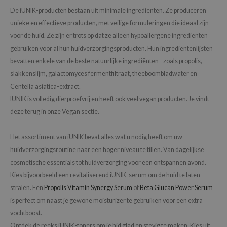
De iUNIK-producten bestaan ​​uit minimale ingrediënten. Ze produceren
unieke en effectieve producten, met veilige formuleringen die ideaal zijn
voor de huid. Ze zijn er trots op dat ze alleen hypoallergene ingrediënten
gebruiken voor al hun huidverzorgingsproducten. Hun ingrediëntenlijsten
bevatten enkele van de beste natuurlijke ingrediënten - zoals propolis,
slakkenslijm, galactomyces fermentfiltraat, theeboombladwater en
Centella asiatica-extract.
IUNIK is volledig dierproefvrij en heeft ook veel vegan producten. Je vindt
deze terug in onze Vegan sectie.
Het assortiment van iUNIK bevat alles wat u nodig heeft om uw
huidverzorgingsroutine naar een hoger niveau te tillen. Van dagelijkse
cosmetische essentials tot huidverzorging voor een ontspannen avond.
Kies bijvoorbeeld een revitaliserend iUNIK-serum om de huid te laten
stralen. Een
Propolis Vitamin Synergy Serum
of
Beta Glucan Power Serum
is perfect om naast je gewone moisturizer te gebruiken voor een extra
vochtboost.
Ontdek de reeks iUNIK-toners om je hid glad en stevig te maken. Kies uit