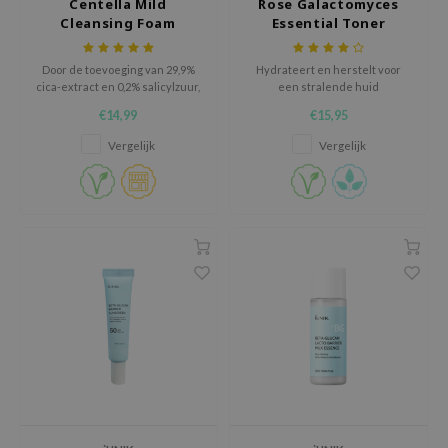
Centella Mild
Rose Galactomyces
use of Hur
Cleansing Foam
Essential Toner
tch Me Patch
Door de toevoeging van 29,9%
Hydrateert en herstelt voor
ZIGAE MANSION
cica-extract en 0,2% salicylzuur,
een stralende huid
e-Day's You
reinigt deze cleanser elke soort
€14,99
€15,95
huid op een milde wijze en
SECRET
voorkomt het verstopte poriën.
Vergelijk
Vergelijk
nell
ndsay
QUALBERRY
YTH
ka
nhalla
aye
ganifect
ee
ernative Stereo