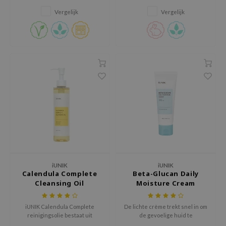
dor
Vergelijk
Vergelijk
gom
arecipe
neige
CQUEEN
ke P:rem
monde
sil
ry May
diheal
dipeel
iUNIK
iUNIK
Calendula Complete
Beta-Glucan Daily
mebox
Cleansing Oil
Moisture Cream
guhara
seEnScene
iUNIK Calendula Complete
De lichte crème trekt snel in om
reinigingsolie bestaat uit
de gevoelige huid te
ssha
slechts 6 natuurlijke oliën.
hydrateren, te kalmeren, en te