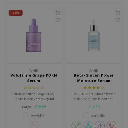
 Wishtrend
limax
-20%
IO
SRX
riya
wytree
ctor.G
uble Dare
iUNIK
iUNIK
 Althea
Volufiline Grape PDRN
Beta-Glucan Power
Serum
Moisture Serum
 Ceuracle
zavecca
iUNIK Volufiline Grape PDRN
De iUNIK Beta-Glucan Power
Serum is een verstevigend
Moisture Serum is een anti-
bryolisse
serum voor een huid die voller,
aging, hydraterende crème
€19,99
€16,50
€24,99
soepeler en gladder mag ogen.
geschikt voor de droge tot vette
ude House
huid.
Vergelijk
Vergelijk
olio
oir