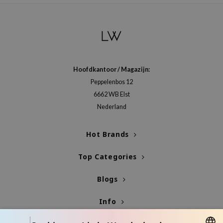
Hoofdkantoor / Magazijn:
Peppelenbos 12
6662 WB Elst
Nederland
Hot Brands
Top Categories
Blogs
Info