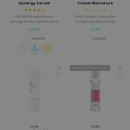
Synergy Serum
Cream Miniature
Tir
jar
De iUNIK Propolis Vitamin
iUNIK Centella Calming Gel
Synergy Serum is geformuleerd
Cream is een kalmerende,
dicube
met Propolis en Duindoorn om
verfrissende gel-crème die uw
€14,99
€5,99
de droge, en gevoelige huid te
huid weer tot leven brengt.
s de BAHA
voeden en verhelderen.
Vergelijk
Vergelijk
ren
ybyred
encia
TIJDELIJK UITVERKOCHT
udio 17
ly
odance
ja
VEBLUE
o
iUNIK
iUNIK