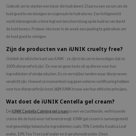
Gebruik om te starten een toner die hydrateert. Daarna een serum om de
huid goed te verstevigen en nogmaals te hydrateren. Een lichtgewicht
vocht inbrengende crème legt een beschermlaag op de huid en versterkt
de huid tevens. Probeer één keer in de week een peeling te gebruiken om
de huid goed te reinigen.
Zijn de producten van iUNIK cruelty free?
Ontdek de ethische kant van iUNIK - ze zijn trots om te bevestigen dat ze
100% dierproefvrij zijn! Ze voeren geen tests uit op dieren voor hun
ingrediënten of eindproducten. En ze vermijden landen waar dierproeven
verplicht zijn. Hoewel ze momenteel nog geen externe certificering hebben
voor hun dierproefvrije inzet, blijft iUNIK trouw aan hun ethische principes.
Wat doet de iUNIK Centella gel cream?
De
iUNIK Centella Calming gel cream
is een verzachtende, verfrissende
crème die de huid weer tot leven brengt. iUNIK gel cream is samengesteld
met geweldige botanische ingrediënten zoals 70% Centella Asiatica Leaf
water, 10% Tea Tree Leaf water en 6 spruitenextracten. Deze