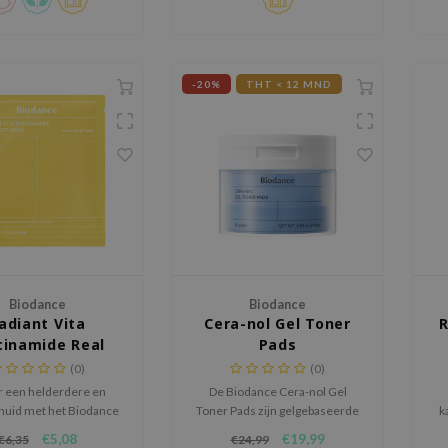
gl
h
-20%
THT < 12 MND
Biodance
Biodance
adiant Vita
Cera-nol Gel Toner
R
cinamide Real
Pads
Deep Mask
(0)
(0)
r een helderdere en
De Biodance Cera-nol Gel
 huid met het Biodance
Toner Pads zijn gelgebaseerde
k
 Vita Niacinamide Real
toner-pads die directe
€5,08
€19,99
€6,35
€24,99