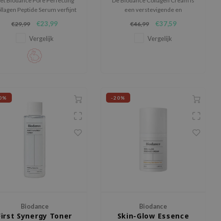
et Biodance Pore Perfecting
De Biodance Collagen Cream is
llagen Peptide Serum verfijnt
een verstevigende en
chtbaar de poriën en maakt de
hydraterende gezichtscrème
€23,99
€37,59
€29,99
€46,99
huid glad en stevig.
die de elasticiteit van de huid
verbetert en poriën helpt
Vergelijk
Vergelijk
verfijnen.
0%
-20%
Biodance
Biodance
First Synergy Toner
Skin-Glow Essence