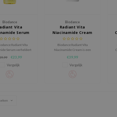
Biodance
Biodance
adiant Vita
Radiant Vita
inamide Serum
Niacinamide Cream
iodance Radiant Vita
Biodance Radiant Vita
mide Serum verheldert
Niacinamide Cream is een
C
zichtbaar en zorgt voor
verhelderende gezichtscrème
€23,99
€39,99
29,99
tuurlijke, frisse glow
met niacinamide en
de huid uit te drogen.
ananaswater die de huid
e
Vergelijk
Vergelijk
egaliseert, hydrateert en zorgt
voor een frisse, stralende teint.
keken