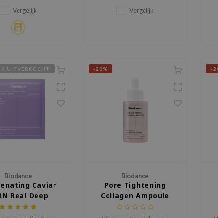
p Mask, een diep
verlichting en diepe hydratatie
R
erend hydrogelmasker
bieden voor de droge en
Vergelijk
Vergelijk
 is ontwikkeld om
gevoelige huid.
tvlekken, melasma en
v
fe teint aan te pakken.
IJK UITVERKOCHT
-20%
-2
Biodance
Biodance
enating Caviar
Pore Tightening
RN Real Deep
Collagen Ampoule
Mask