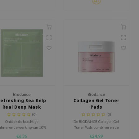
utathion, helpen deze pads de
uid te verhelderen, verfijnen
en versterken.
Biodance
Biodance
efreshing Sea Kelp
Collagen Gel Toner
Real Deep Mask
Pads
(0)
(0)
Ontdek de krachtige
De BIODANCE Collagen Gel
almerende werking van 10%
Toner Pads combineren de
zeewier met het Biodance
intensieve verzorging van een
€6,35
€24,99