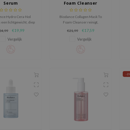
Serum
Foam Cleanser
nce Hydro Cera-Nol
Biodance Collagen Mask To
 een lichtgewicht, diep
Foam Cleanser reinigt,
end serum dat de huid
hydrateert en verzacht in één
h
€19,99
€17,59
24,99
€21,99
, gladder en rustiger
stap voor een frisse, soepele
maakt.
huid met een gezonde,
Vergelijk
Vergelijk
natuurlijke glow.
D
kl
hu
-2