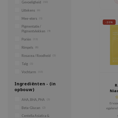
Gevoeligheid
(10)
Littekens
(6)
Mee-eters
(1)
-20%
Pigmentatie /
Pigmentvlekken
(9)
Poriën
(11)
Rimpels
(8)
Rosacea / Roodheid
(5)
Talg
(1)
Vochtarm
(15)
Ingrediënten - (in
R
opbouw)
Nia
AHA, BHA, PHA
(3)
Ervaa
Beta-Glucan
(2)
egalere
Radiant
Centella Asiatica &