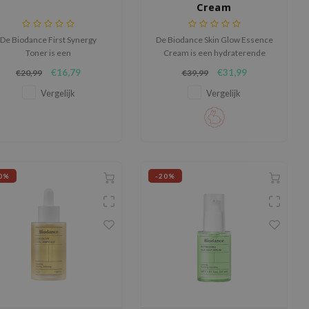
Cream
De Biodance First Synergy
De Biodance Skin Glow Essence
Toner is een
Cream is een hydraterende
ooggeconcentreerde toner
gezichtscrème die de huid diep
€16,79
€31,99
€20,99
€39,99
die voor 96% bestaat uit
voedt en langdurig hydrateert
hydraterende ingrediënten.
voor een gezonde, stralende
Vergelijk
Vergelijk
ankzij de rijke, serumachtige
teint.
textuur heb je slechts een
eine hoeveelheid nodig om de
id intens te hydrateren en te
verzorgen.
0%
-20%