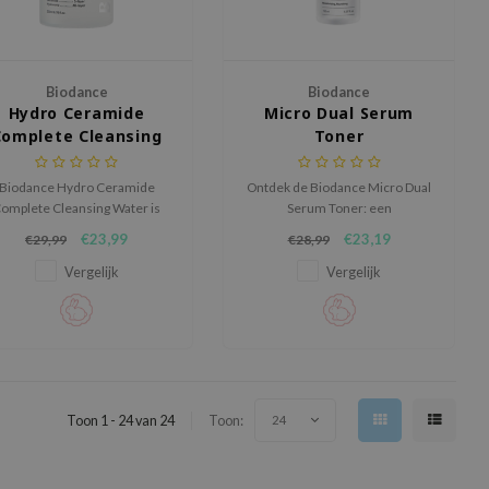
Biodance
Biodance
Hydro Ceramide
Micro Dual Serum
Complete Cleansing
Toner
Water
Biodance Hydro Ceramide
Ontdek de Biodance Micro Dual
omplete Cleansing Water is
Serum Toner: een
een ultrazachte reiniger die
hydraterende 2-in-1 toner met
€23,99
€23,19
€29,99
€28,99
make-up en onzuiverheden
Niacinamide en Hyaluronic Acid
ffectief verwijdert zonder de
voor een zachte, stralende en
Vergelijk
Vergelijk
huid uit te drogen.
frisse huid.
Toon 1 - 24 van 24
Toon:
24