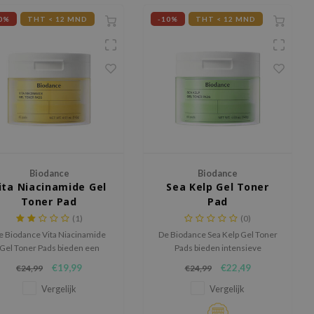
0%
THT < 12 MND
-10%
THT < 12 MND
Biodance
Biodance
ita Niacinamide Gel
Sea Kelp Gel Toner
Toner Pad
Pad
(1)
(0)
e Biodance Vita Niacinamide
De Biodance Sea Kelp Gel Toner
Gel Toner Pads bieden een
Pads bieden intensieve
riedubbele werking voor een
kalmering en talgregulatie
€19,99
€22,49
€24,99
€24,99
heldere, egale en stralende
dankzij een unieke combinatie
huid. Geformuleerd met
van zeewierextract en
Vergelijk
Vergelijk
iacinamide, ananaswater en
diepzeewater.