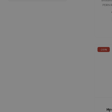
Biodanc
PDRN R
intens h
dat help
te vers
-20%
Hy