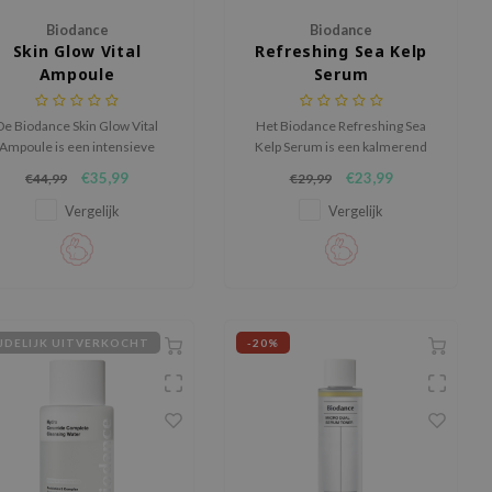
Biodance
Biodance
Skin Glow Vital
Refreshing Sea Kelp
Ampoule
Serum
De Biodance Skin Glow Vital
Het Biodance Refreshing Sea
Ampoule is een intensieve
Kelp Serum is een kalmerend
rzorgende ampul die de huid
en zuiverend serum dat helpt bij
€35,99
€23,99
€44,99
€29,99
nieuw leven inblaast en de
het verminderen van
natuurlijke glans versterkt.
onzuiverheden en roodheid.
Vergelijk
Vergelijk
JDELIJK UITVERKOCHT
-20%