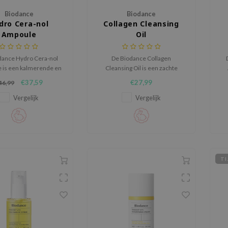
Biodance
Biodance
dro Cera-nol
Collagen Cleansing
Ampoule
Oil
dance Hydro Cera-nol
De Biodance Collagen
 is een kalmerende en
Cleansing Oil is een zachte
hydraterende ampul die
maar grondige reinigingsolie
ve
€37,59
€27,99
46,99
barrière versterkt en
die make-up, zonnebrand en
itatie vermindert.
overtollig talg effectief oplost.
Vergelijk
Vergelijk
TI