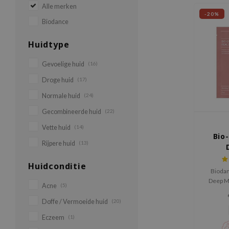
Alle merken
-20%
Biodance
Huidtype
Gevoelige huid
(16)
Droge huid
(17)
Normale huid
(24)
Gecombineerde huid
(22)
Vette huid
(14)
Bio
Rijpere huid
(13)
Huidconditie
Biodan
Deep M
Acne
(5)
huid '
hydrate
Doffe / Vermoeide huid
(20)
en ant
Eczeem
(1)