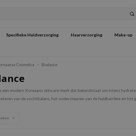
Specifieke Huidverzorging
Haarverzorging
Make-up
oreaanse Cosmetica
Biodance
dance
s een modern Koreaans skincare-merk dat bekendstaat om intens hydrater
eteren van de vochtbalans, het ondersteunen van de huidbarrière en het ge
keken