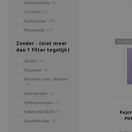
Dee
Madecassoside
(1)
hydrat
dat
Ceramide
(7)
pigmen
Hyaluronzuur
(16)
een dof
Niacinamide
(17)
TIJDEL
Zonder - (niet meer
dan 1 filter tegelijk)
Alcohol
(16)
Parabenen
(6)
Siliconen (-cone, -siloxane)
(2)
minerale oliën
(2)
Synthetische geur
(2)
Rejuv
Sulfaten (SLS/SLES)
(2)
PD
Essentiële oliën
(2)