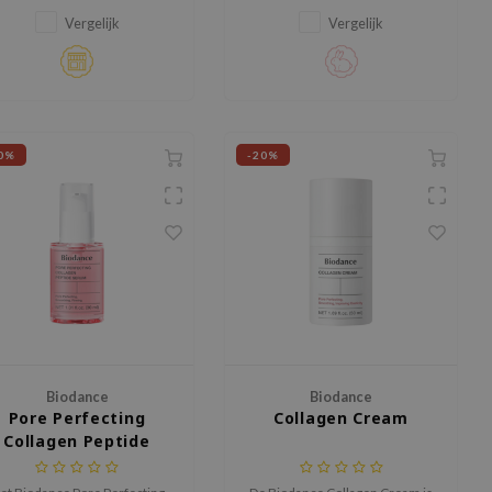
efreshing Sea Kelp Real Deep
hydrogelmasker met het gemak
Mask– een hydraterend
van toner pads voor een snelle
Vergelijk
Vergelijk
hydrogelmasker dat de huid
en doeltreffende
erzacht, in balans brengt en
huidverzorging.
intens hydrateert.
0%
-20%
Biodance
Biodance
Pore Perfecting
Collagen Cream
Collagen Peptide
Serum