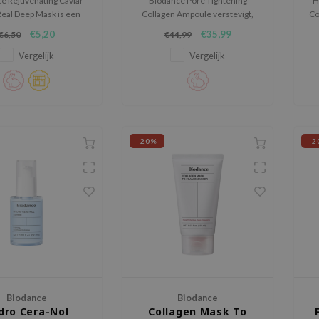
e Rejuvenating Caviar
Biodance Pore Tightening
H
eal Deep Mask is een
Collagen Ampoule verstevigt,
Co
ydraterend sheet mask
hydrateert en verfijnt poriën
zi
€5,20
€35,99
€6,50
€44,99
t de huid te herstellen,
met 74% collageen voor een
tevigen en een gezonde
gladdere, frisse en elastische
Vergelijk
Vergelijk
glow te geven.
huid.
-20%
-2
Biodance
Biodance
dro Cera-Nol
Collagen Mask To