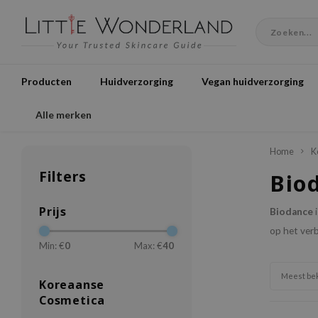
Producten
Huidverzorging
Vegan huidverzorging
Alle merken
Home
K
Filters
Bio
Prijs
Biodance
i
op het verb
Min: €
0
Max: €
40
Meest be
Koreaanse
Cosmetica