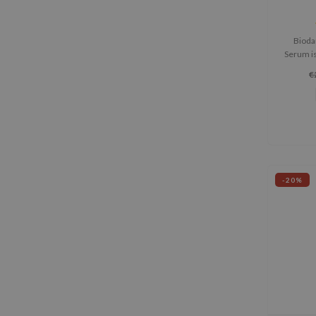
Bioda
Serum is
hydrater
€
voller
-20%