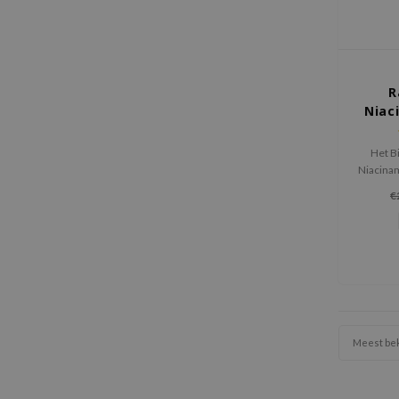
R
Niac
Het B
Niacina
de huid 
€
een na
zonder 
Meest be