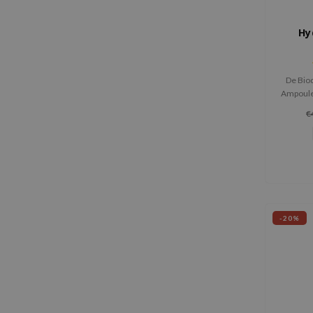
Hy
De Bio
Ampoule
intens 
€
de huid
irr
-20%