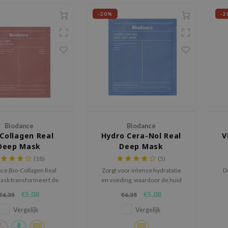
-20%
-2
Biodance
Biodance
-Collagen Real
Hydro Cera-Nol Real
V
Deep Mask
Deep Mask
(18)
(5)
ce Bio-Collagen Real
Zorgt voor intense hydratatie
D
ask transformeert de
en voeding, waardoor de huid
s nachts met diverse
verfrist, soepel en diep
d
€5,08
€5,08
€6,35
€6,35
rende, verhelderende
gehydrateerd aanvoelt.
i-aging ingrediënten.
Vergelijk
Vergelijk
n