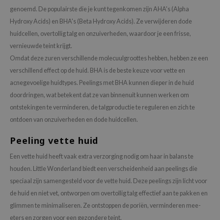
genoemd. De populairste die je kunt tegenkomen zijn AHA's (Alpha
Hydroxy Acids) en BHA's (Beta Hydroxy Acids). Ze verwijderen dode
huidcellen, overtollig talg en onzuiverheden, waardoor je een frisse,
vernieuwde teint krijgt.
Omdat deze zuren verschillende molecuulgroottes hebben, hebben ze een
verschillend effect op de huid. BHA is de beste keuze voor vette en
acnegevoelige huidtypes. Peelings met BHA kunnen dieper in de huid
doordringen, wat betekent dat ze van binnenuit kunnen werken om
ontstekingen te verminderen, de talgproductie te reguleren en zich te
ontdoen van onzuiverheden en dode huidcellen.
Peeling vette huid
Een vette huid heeft vaak extra verzorging nodig om haar in balans te
houden. Little Wonderland biedt een verscheidenheid aan peelings die
speciaal zijn samengesteld voor de vette huid. Deze peelings zijn licht voor
de huid en niet vet, ontworpen om overtollig talg effectief aan te pakken en
glimmen te minimaliseren. Ze ontstoppen de poriën, verminderen mee-
eters en zorgen voor een gezondere teint.