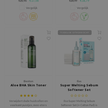
gom
€17,56
€16,79
€21,95
€20,99
met ceramiden.
verminderen van mee-eters,
het verfijnen van grove poriën
arecipe
Vergelijk
Vergelijk
en het reguleren van
overtollige talg.
neige
CQUEEN
ke P:rem
TIJDELIJK UITVERKOCHT
monde
sil
ry May
diheal
dipeel
mebox
Benton
Ilso
guhara
Aloe BHA Skin Toner
Super Melting Sebum
Softener Set
seEnScene
(+Cotton Pad)
ssha
Verwijdert dode huidcellen en
Ilso Super Melting Sebum
zon
voorkomt puistjes, mee-eters
Softener Set (+ Cotton Pad) is