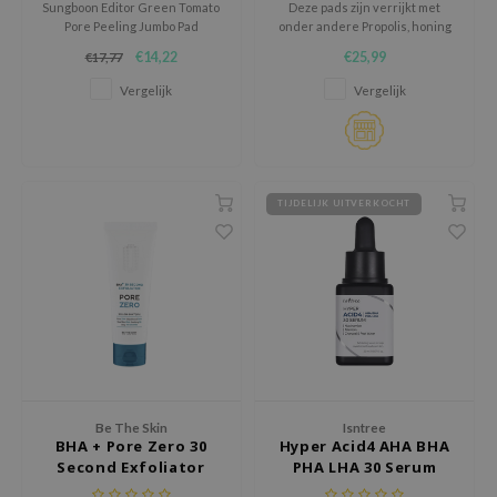
Sungboon Editor Green Tomato
Deze pads zijn verrijkt met
Pore Peeling Jumbo Pad
onder andere Propolis, honing
AAH
exfolieert zacht, verwijdert
en BHA om de huid te
€14,22
€25,99
€17,77
onzuiverheden en talg, en
exfoliëren en te verzorgen.
RCELL
verfijnt poriën. Met PHA, groene
Vergelijk
Vergelijk
EMORLAB
tomaat en Pore Clean Complex
zuivert het zonder irritatie en
.Melaxin
balanceert de huid.
amisa
nyo
TIJDELIJK UITVERKOCHT
apuri
ture Republic
ev
tseline
 Placosmetics
roid
Be The Skin
Isntree
ecell
BHA + Pore Zero 30
Hyper Acid4 AHA BHA
Second Exfoliator
PHA LHA 30 Serum
ixir