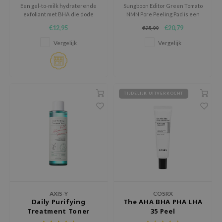
RMA:B
Een gel-to-milk hydraterende
Sungboon Editor Green Tomato
exfoliant met BHA die dode
NMN Pore Peeling Pad is een
leashia
huidcellen oplost voor een
verzorgende peeling pad die
€12,95
€20,79
€25,99
egalere huidtextuur
helpt om poriën zichtbaar
mbuzin
verfijnder te laten lijken en
Vergelijk
Vergelijk
onzuiverheden in de poriën te
HI
verwijderen.
e Potions
essed Moon
TIJDELIJK UITVERKOCHT
ine
ora
lorgram
xir
IN&LAB
ling Bird
CREA &Honey
AXIS-Y
COSRX
Daily Purifying
The AHA BHA PHA LHA
edly
Treatment Toner
35 Peel
Tir