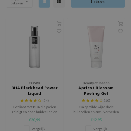
Meest
Filters
bekeken
ila Co
Groene Thee
nnebrand
rr Cosmetics
Zoethout
chaamsverzorging
rulab
Beta-glucan
pverzorging
 Lab
Centella Asiatica
cessoires
auty of Joseon
PDRN
ni verzorgingsproducten
llaMonster
Azelaic Acid
pplementen
lflower
Mandelic Acid
ts / Giftcard
nton
oré
COSRX
Beauty of Joseon
BHA Blackhead Power
Apricot Blossom
ack Rouge
Liquid
Peeling Gel
the
(54)
(10)
Exfoliant met BHA die poriën
Om op milde wijze dode
najour
reinigt en dode huidcellen en
huidcellen en onzuiverheden
tish M
mee-eters verwijdert.
in de poriën te verwijderen voor
€20,99
€12,95
de zijdezachte en stralende
eno
huid
Vergelijk
Vergelijk