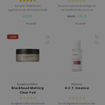
jar
De toner helpt bij het
Een peel, met een krachtige mix
egaliseren van de huid en heeft
van exfoliërende zuren en
dicube
talg regulerende en
huidverzorgende ingrediënten,
€23,95
€15,19
€18,99
ontstekingsremmende
verbetert de textuur, teint en
s de BAHA
eigenschappen.
helderheid.
Vergelijk
Vergelijk
ren
ybyred
-20%
encia
udio 17
ly
odance
ja
Sungboon Editor
Mixsoon
VEBLUE
Blackhead Melting
H.C.T. Essence
Clear Pad
o
use of Hur
Sungboon Editor Blackhead
Een lichtgewicht essence voor