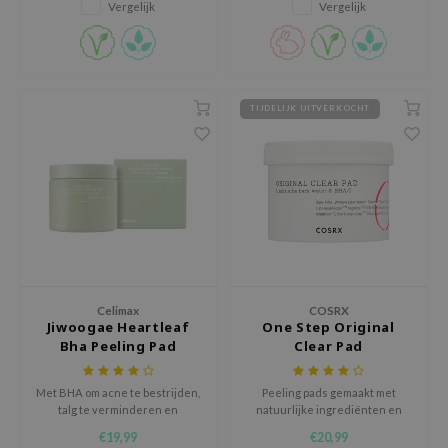
Vergelijk
Vergelijk
pigmentvlekjes of
ecipe
onzuiverheden.
dia
 Skin
TIJDELIJK UITVERKOCHT
odal
nskin
ruharu Wonder
imish
ika Holika
GGEE
Dew Care
Celimax
COSRX
Jiwoogae Heartleaf
One Step Original
iyoon
Bha Peeling Pad
Clear Pad
m From
Met BHA om acne te bestrijden,
Peeling pads gemaakt met
deed Labs
talg te verminderen en
natuurlijke ingrediënten en
hiernaast hyaluronzuur om de
BHA om acné te bestrijden.
isfree
€19,99
€20,99
huid te hydrateren.