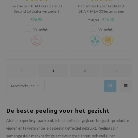
oel
Be The Skin BHA+ Pore Zero 30
Het Isntree Hyper Acid4 AHA
Second Exfoliator verwijdert
BHA PHA LA 30 Serum is een
tras
dode huidcellen in 30 seconden
exfoliërend serum dat de huid
€26,99
€16,40
€20,50
en onthult een gladdere,
gladder maakt, talg onder
owus
frissere en stralende huid.
controle houdt en de elasticiteit
Vergelijk
Vergelijk
bevorderen.
 Reju-All
gredients
ydoll
ntellian24
1
2
owpure
ower Mate
Meest bekeken
ist
rka
De beste peeling voor het gezicht
Als het op peelings aankomt, is het heel belangrijk om het juiste product te
vinden en te weten hoe je de peeling effectief gebruikt. Peelings zijn
samengesteld met krachtige actieve ingrediënten, ook wel zuren