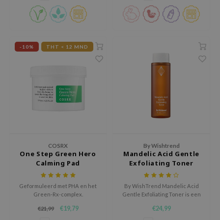
 Wishtrend
limax
IO
-10%
THT < 12 MND
SRX
riya
wytree
ctor.G
uble Dare
 Althea
 Ceuracle
COSRX
By Wishtrend
One Step Green Hero
Mandelic Acid Gentle
zavecca
Calming Pad
Exfoliating Toner
bryolisse
Geformuleerd met PHA en het
By WishTrend Mandelic Acid
ude House
Green-Rx-complex.
Gentle Exfoliating Toner is een
milde exfoliërende toner voor
olio
€19,79
€24,99
€21,99
de huid met een doffe
oir
uitstraling, ruwe textuur,