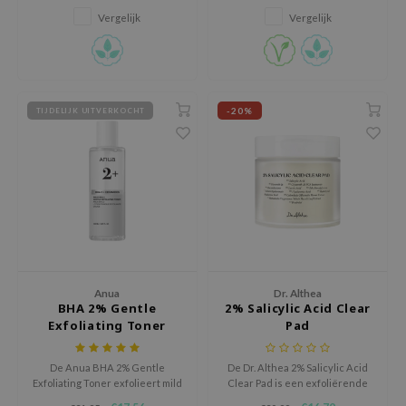
ehan
Vergelijk
Vergelijk
ntree
s Skin
NIK
-20%
TIJDELIJK UITVERKOCHT
n Skin
jun
solution
miso
irs
avuu
Anua
Dr. Althea
elf
BHA 2% Gentle
2% Salicylic Acid Clear
se
Exfoliating Toner
Pad
ndal
De Anua BHA 2% Gentle
De Dr. Althea 2% Salicylic Acid
dor
Exfoliating Toner exfolieert mild
Clear Pad is een exfoliërende
met 2% BHA en verzorgt de huid
pad die helpt bij het