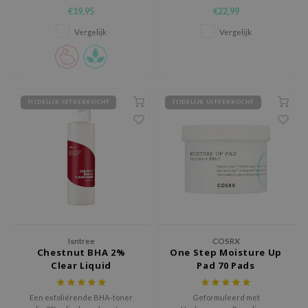
en onzuiverheden om de
een exfoliërende peeling die
€19,95
€22,99
xsoon
huidtextuur te verbeteren.
speciaal is ontwikkeld om
hardnekkig, geoxideerd talg en
Vergelijk
Vergelijk
onshot
mee-eters in de poriën zacht te
verzachten en los te weken.
CIFIC
rd
ogen
TIJDELIJK UITVERKOCHT
TIJDELIJK UITVERKOCHT
ne Less
ach C
ripera
itfée
ykology
rito SEOUL
Isntree
COSRX
unkang Yul
Chestnut BHA 2%
One Step Moisture Up
Clear Liquid
Pad 70 Pads
l Barrier
:p
Een exfoliërende BHA-toner
Geformuleerd met