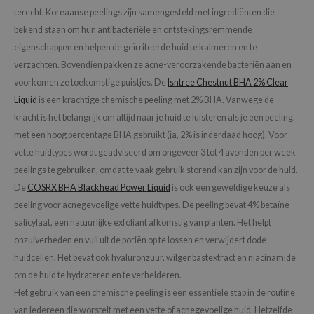
terecht. Koreaanse peelings zijn samengesteld met ingrediënten die
bekend staan om hun antibacteriële en ontstekingsremmende
eigenschappen en helpen de geïrriteerde huid te kalmeren en te
verzachten. Bovendien pakken ze acne-veroorzakende bacteriën aan en
voorkomen ze toekomstige puistjes. De
Isntree Chestnut BHA 2% Clear
Liquid
is een krachtige chemische peeling met 2% BHA. Vanwege de
kracht is het belangrijk om altijd naar je huid te luisteren als je een peeling
met een hoog percentage BHA gebruikt (ja, 2% is inderdaad hoog). Voor
vette huidtypes wordt geadviseerd om ongeveer 3 tot 4 avonden per week
peelings te gebruiken, omdat te vaak gebruik storend kan zijn voor de huid.
De
COSRX BHA Blackhead Power Liquid
is ook een geweldige keuze als
peeling voor acnegevoelige vette huidtypes. De peeling bevat 4% betaïne
salicylaat, een natuurlijke exfoliant afkomstig van planten. Het helpt
onzuiverheden en vuil uit de poriën op te lossen en verwijdert dode
huidcellen. Het bevat ook hyaluronzuur, wilgenbastextract en niacinamide
om de huid te hydrateren en te verhelderen.
Het gebruik van een chemische peeling is een essentiële stap in de routine
van iedereen die worstelt met een vette of acnegevoelige huid. Hetzelfde