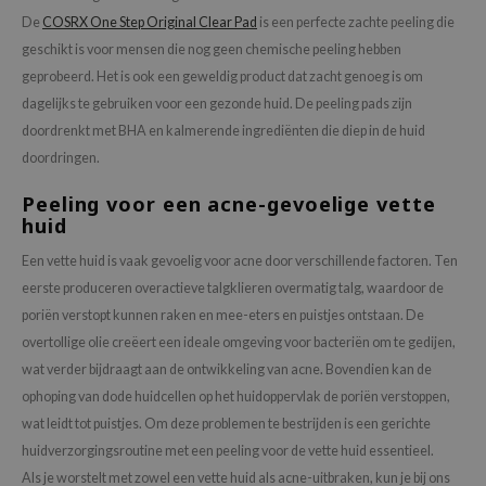
De
COSRX One Step Original Clear Pad
is een perfecte zachte peeling die
geschikt is voor mensen die nog geen chemische peeling hebben
geprobeerd. Het is ook een geweldig product dat zacht genoeg is om
dagelijks te gebruiken voor een gezonde huid. De peeling pads zijn
doordrenkt met BHA en kalmerende ingrediënten die diep in de huid
doordringen.
Peeling voor een acne-gevoelige vette
huid
Een vette huid is vaak gevoelig voor acne door verschillende factoren. Ten
eerste produceren overactieve talgklieren overmatig talg, waardoor de
poriën verstopt kunnen raken en mee-eters en puistjes ontstaan. De
overtollige olie creëert een ideale omgeving voor bacteriën om te gedijen,
wat verder bijdraagt aan de ontwikkeling van acne. Bovendien kan de
ophoping van dode huidcellen op het huidoppervlak de poriën verstoppen,
wat leidt tot puistjes. Om deze problemen te bestrijden is een gerichte
huidverzorgingsroutine met een peeling voor de vette huid essentieel.
Als je worstelt met zowel een vette huid als acne-uitbraken, kun je bij ons