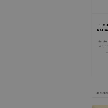
SEOU
Retin
+ F
Herstel 
van je
SEOUL 
€
Geferm
krachtig
fijne l
elasti
hu
Meest be