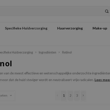
Specifieke Huidverzorging
Haarverzorging
Make-up
pecifieke Huidverzorging
Ingrediënten
Retinol
nol
een van de meest effectieve en wetenschappelijke onderzochte ingrediënten 
Lees mee
rvoor dat de huid steviger wordt en neutraliseert vrije radicalen.
1
2
3
keken