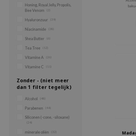
Actiev
Honing, Royal Jelly, Propolis,
baku
Bee Venom
(2)
kwetsba
doo
Hyaluronzuur
(39)
verminder
de huid t
Niacinamide
(38)
Shea Butter
(6)
Tea Tree
(12)
Vitamine A
(26)
Vitamine C
(11)
Zonder - (niet meer
dan 1 filter tegelijk)
Alcohol
(48)
Parabenen
(44)
Siliconen (-cone, -siloxane)
(24)
minerale oliën
(32)
Madag