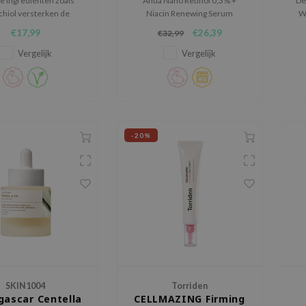
e ingrediënten zoals
Anua Nano Retinol 0,3% +
De
chiol versterken de
Niacin Renewing Serum
W
re huid rond de ogen
combineert krachtige Retinol en
m
€17,99
€26,39
€32,99
r fijne lijntjes te
Niacinamide voor anti-aging en
g
en, de elasticiteit van
verhelderende effecten.
Vergelijk
Vergelijk
e verbeteren en diep te
hydrateren.
-20%
SKIN1004
Torriden
ascar Centella
CELLMAZING Firming