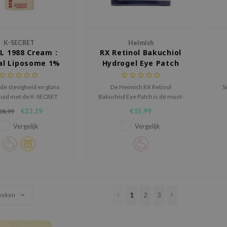
K-SECRET
Heimish
L 1988 Cream :
RX Retinol Bakuchiol
al Liposome 1%
Hydrogel Eye Patch
ermented Rice
de stevigheid en glans
De Heimish RX Retinol
S
 huid met de K-SECRET
Bakuchiol Eye Patch is dé must-
1988 Cream: Retinal
have voor een frisse, jeugdige
€23,19
€15,99
28,99
Liposoom 1% +
oogopslag. Deze geavanceerde
re
enteerde Rijst, een
hydrogel patches zijn verrijkt
om
Vergelijk
Vergelijk
e anti-aging crème die
met retinol en bakuchiol om
ijntjes vermindert, de
fijne lijntjes en kraaienpootjes
h
citeit verhoogt en de
zichtbaar te verminderen.
idtint egaliseert.
1
2
3
keken