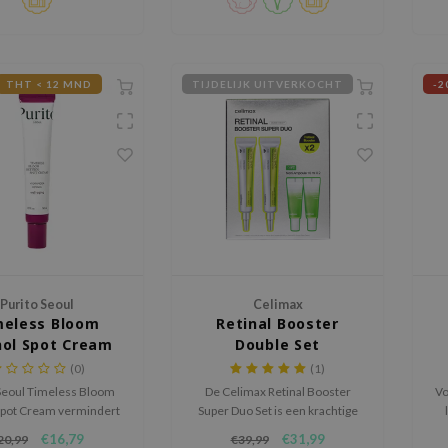
t textuur en hydrateert
aanvoelen.
tamine B5 Panthenol.
THT < 12 MND
TIJDELIJK UITVERKOCHT
-2
Purito Seoul
Celimax
meless Bloom
Retinal Booster
nol Spot Cream
Double Set
(0)
(1)
Seoul Timeless Bloom
De Celimax Retinal Booster
Vo
Spot Cream vermindert
Super Duo Set is een krachtige
verbetert de elasticiteit
huidvernieuwende treatment
€16,79
€31,99
20,99
€39,99