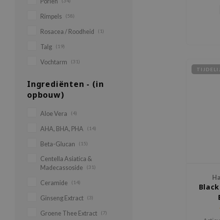
en verb
Poriën
(34)
Rimpels
(58)
Rosacea / Roodheid
(1)
Talg
(19)
Vochtarm
(31)
TIJDEL
Ingrediënten - (in
opbouw)
Aloe Vera
(4)
AHA, BHA, PHA
(14)
Beta-Glucan
(15)
Centella Asiatica &
Madecassoside
(31)
Ha
Ceramide
(14)
Black
Ginseng Extract
(3)
Groene Thee Extract
(7)