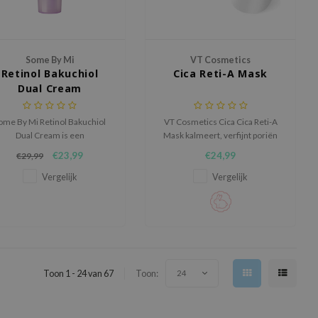
Some By Mi
VT Cosmetics
Retinol Bakuchiol
Cica Reti-A Mask
Dual Cream
ome By Mi Retinol Bakuchiol
VT Cosmetics Cica Cica Reti-A
Dual Cream is een
Mask kalmeert, verfijnt poriën
tweestapscrème die retinol,
en hydrateert met Cicahyalon™.
€23,99
€24,99
€29,99
tinal en bakuchiol combineert
Retinol en bakuchiol verbeteren
 de huid te verstevigen, fijne
stevigheid en collageen. Een
Vergelijk
Vergelijk
lijntjes te verfijnen en de
zachte maar effectieve masker
uidtextuur gladder te maken.
voor een gladdere, elastische
huid.
Toon 1 - 24 van 67
Toon:
24