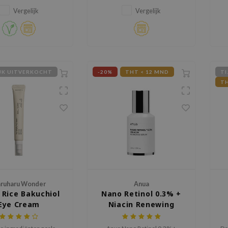
etert de huidtextuur.
set die tekenen van
huidveroudering, verlies van
Vergelijk
Vergelijk
stevigheid, een ongelijkmatige
huidstructuur en vergrote
poriën aanpakt.
IJK UITVERKOCHT
-20%
THT < 12 MND
TI
TH
ruharu Wonder
Anua
 Rice Bakuchiol
Nano Retinol 0.3% +
Eye Cream
Niacin Renewing
Serum