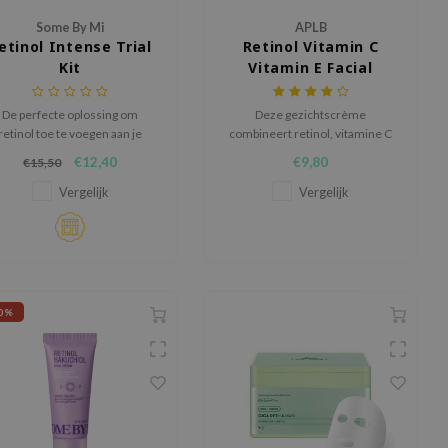
Some By Mi
APLB
etinol Intense Trial
Retinol Vitamin C
Kit
Vitamin E Facial
Cream
De perfecte oplossing om
Deze gezichtscrème
retinol toe te voegen aan je
combineert retinol, vitamine C
skincare routine!
en vitamine E om de huid te
€12,40
€9,80
€15,50
verhelderen, te beschermen en
tekenen van veroudering te
Vergelijk
Vergelijk
verminderen voor een
gladdere, gezondere huid.
0%