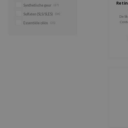
Retin
Synthetische geur
(27)
S
Sulfaten (SLS/SLES)
(36)
De S
Cente
Essentiële oliën
(31)
Boostin
krachti
de huid
verbe