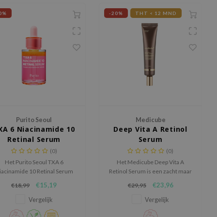
0%
-20%
THT < 12 MND
Purito Seoul
Medicube
XA 6 Niacinamide 10
Deep Vita A Retinol
Retinal Serum
Serum
(0)
(0)
Het Purito Seoul TXA 6
Het Medicube Deep Vita A
iacinamide 10 Retinal Serum
Retinol Serum is een zacht maar
s een krachtig gezichtsserum
krachtig serum dat helpt om
€15,19
€23,96
€18,99
€29,95
t helpt om pigmentvlekken en
een gladdere, egale en
een ongelijkmatige teint te
stralende huid te krijgen zonder
Vergelijk
Vergelijk
verminderen.
irritatie.