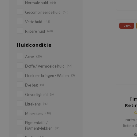
verfijn
Normale huid
(64)
met Vi
Gecombineerde huid
(58)
Vette huid
(43)
-20%
Rijpere huid
(60)
Huidconditie
Acne
(20)
Doffe / Vermoeide huid
(54)
Donkere kringen / Wallen
(5)
Eye bag
(5)
Gevoeligheid
(6)
Ti
Littekens
(40)
Reti
Mee-eters
(18)
Purito 
Pigmentatie /
Retinol 
Pigmentvlekken
(41)
rimpels, 
€