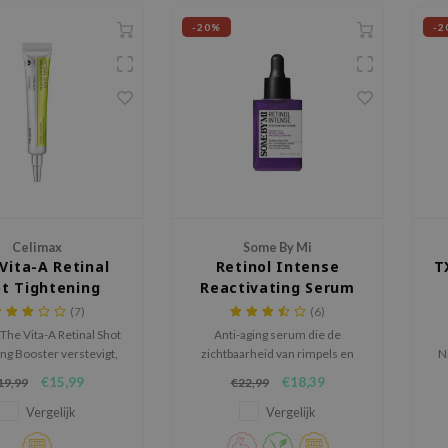
-20%
-2
Celimax
Some By Mi
Vita-A Retinal
Retinol Intense
T
t Tightening
Reactivating Serum
Booster
(7)
(6)
The Vita-A Retinal Shot
Anti-aging serum die de
ng Booster verstevigt,
zichtbaarheid van rimpels en
N
t lijntjes en verbetert
fijne lijntjes vermindert en de
i
€15,99
€18,39
19,99
€22,99
citeit. Met 0,1% nano-
beschadigde huid herstelt.
da
 MATRIXYL® 3000 en A-
Verstevigt en revitaliseert de
Vergelijk
Vergelijk
stimuleert collageen,
huid en laat het zacht