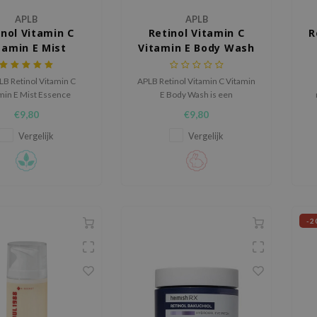
APLB
APLB
inol Vitamin C
Retinol Vitamin C
R
tamin E Mist
Vitamin E Body Wash
Essence
LB Retinol Vitamin C
APLB Retinol Vitamin C Vitamin
min E Mist Essence
E Body Wash is een
ateert, kalmeert en
verzorgende body wash die de
€9,80
€9,80
seert de huid met 19,4%
huid tijdens het reinigen actief
 Vita CEN en Centella
ondersteunt en helpt haar
Vergelijk
Vergelijk
Asiatica.
natuurlijke balans te behouden.
-2