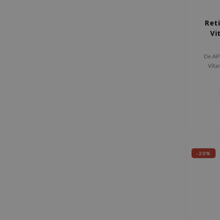
Ret
Vi
De AP
Vita
hydr
revitali
Retinol
-20%