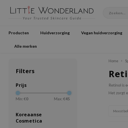
Producten
Huidverzorging
Vegan huidverzorging
Alle merken
Home
S
Filters
Reti
Prijs
Retinol is 
Het zorgt e
Min: €
0
Max: €
45
Meest be
Koreaanse
Cosmetica