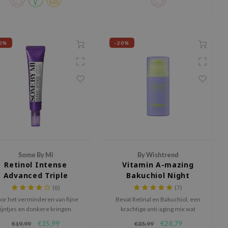
0%
-20%
Some By Mi
By Wishtrend
Retinol Intense
Vitamin A-mazing
Advanced Triple
Bakuchiol Night
Action Eye Cream
Cream
(8)
(7)
or het verminderen van fijne
Bevat Retinal en Bakuchiol, een
lijntjes en donkere kringen.
krachtige anti-aging mix wat
fijne lijntjes bestrijdt en de
€15,99
€28,79
€19,99
€35,99