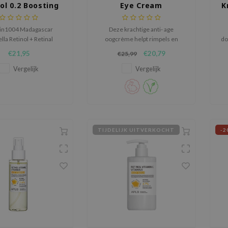
ol 0.2 Boosting
Eye Cream
K
hot Ampoule
kin1004 Madagascar
Deze krachtige anti- age
lla Retinol + Retinal
oogcrème helpt rimpels en
do
g Shot Ampoule is een
donkere kringen te
€21,95
€20,79
€25,99
ge anti-aging ampul die
verminderen.
Bl
elasticiteit zichtbaar
Vergelijk
Vergelijk
tert en fijne lijntjes
vermindert.
TIJDELIJK UITVERKOCHT
-2