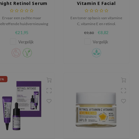
night Retinol Serum
Vitamin E Facial
Toner
Ervaar een zachte maar
Een toner op basis van vitamine
eltreffende huidvernieuwing
C, vitamine E en retinol.
met het Haruharu Wonder
€21,95
€8,82
€9,80
ack Rice Night Knight Retinol
Serum, speciaal ontwikkeld
Vergelijk
Vergelijk
voor de gevoelige huid.
0%