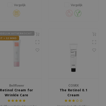
collageenproductie stimuleert.
Vergelijk
Vergelijk
JDELIJK UITVERKOCHT
T < 12 MND
Bellflower
COSRX
Retinol Cream for
The Retinol 0.1
Wrinkle Care
Cream