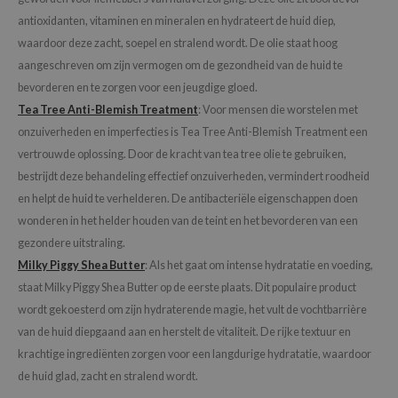
gom
antioxidanten, vitaminen en mineralen en hydrateert de huid diep,
arecipe
waardoor deze zacht, soepel en stralend wordt. De olie staat hoog
neige
aangeschreven om zijn vermogen om de gezondheid van de huid te
CQUEEN
bevorderen en te zorgen voor een jeugdige gloed.
Tea Tree Anti-Blemish Treatment
: Voor mensen die worstelen met
ke P:rem
onzuiverheden en imperfecties is Tea Tree Anti-Blemish Treatment een
monde
vertrouwde oplossing. Door de kracht van tea tree olie te gebruiken,
sil
bestrijdt deze behandeling effectief onzuiverheden, vermindert roodheid
ry May
en helpt de huid te verhelderen. De antibacteriële eigenschappen doen
wonderen in het helder houden van de teint en het bevorderen van een
diheal
gezondere uitstraling.
dipeel
Milky Piggy Shea Butter
: Als het gaat om intense hydratatie en voeding,
mebox
staat Milky Piggy Shea Butter op de eerste plaats. Dit populaire product
guhara
wordt gekoesterd om zijn hydraterende magie, het vult de vochtbarrière
seEnScene
van de huid diepgaand aan en herstelt de vitaliteit. De rijke textuur en
krachtige ingrediënten zorgen voor een langdurige hydratatie, waardoor
ssha
de huid glad, zacht en stralend wordt.
zon