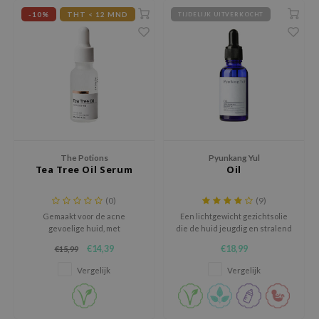
 Wishtrend
-10%
THT < 12 MND
TIJDELIJK UITVERKOCHT
limax
IO
SRX
riya
wytree
ctor.G
The Potions
Pyunkang Yul
uble Dare
Tea Tree Oil Serum
Oil
 Althea
(0)
(9)
 Ceuracle
Gemaakt voor de acne
Een lichtgewicht gezichtsolie
gevoelige huid, met
die de huid jeugdig en stralend
zavecca
ontstekingsremmende en
houdt.
€14,39
€18,99
€15,99
bryolisse
antimicrobiële eigenschappen
voor een heldere en stralende
Vergelijk
Vergelijk
ude House
huid.
olio
oir