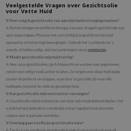
Veelgestelde Vragen over Gezichtsolie
xsoon
voor Vette Huid
onshot
V: Hoe voeg ik gezichtsolie toe aan mijn huidverzorgingsroutine?
CIFIC
A: Na het reinigen en tonifiëren breng je een paar druppels gezichtsolie aan
rd
op je vingertoppen. Masseer het voorzichtig in je gezicht en hals met
ogen
opwaartse cirkelvormige bewegingen. Gebruik het 's ochtends en 's
avonds, of indien nodig, vóór het aanbrengen van je
moisturizer
.
ne Less
V: Maakt gezichtsolie mijn huid vettig?
ach C
A: Nee, onze gezichtsoliën zijn lichtgewicht en worden snel opgenomen,
ripera
zonder een vettig residu achter te laten. Ze zorgen voor diepe hydratatie
itfée
zonder de poriën te verstoppen, waardoor ze geschikt zijn voor alle
huidtypen, inclusief de vette en gevoelige huid.
ykology
V: Kan gezichtsolie mijn moisturizer vervangen?
rito SEOUL
A: Gezichtsolie vult je moisturizer aan door extra hydratatie te bieden. Het
unkang Yul
wordt het best gebruikt in combinatie met je reguliere hydraterende
l Barrier
routine voor maximale voordelen.
V: Hoelang gaat een flesje gezichtsolie mee?
:p
A: De duur van een flesje gezichtsolie hangt af van individueel gebruik.