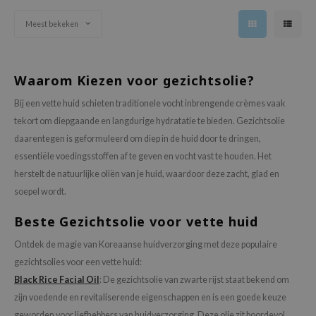
ehan
Meest bekeken
ntree
s Skin
NIK
Waarom Kiezen voor gezichtsolie?
n Skin
Bij een vette huid schieten traditionele vocht inbrengende crèmes vaak
jun
tekort om diepgaande en langdurige hydratatie te bieden. Gezichtsolie
daarentegen is geformuleerd om diep in de huid door te dringen,
solution
essentiële voedingsstoffen af te geven en vocht vast te houden. Het
miso
herstelt de natuurlijke oliën van je huid, waardoor deze zacht, glad en
irs
soepel wordt.
avuu
Beste Gezichtsolie voor vette huid
elf
Ontdek de magie van Koreaanse huidverzorging met deze populaire
se
gezichtsolies voor een vette huid:
ndal
Black Rice Facial Oil
: De gezichtsolie van zwarte rijst staat bekend om
dor
zijn voedende en revitaliserende eigenschappen en is een goede keuze
geworden voor liefhebbers van huidverzorging. Deze olie zit boordevol