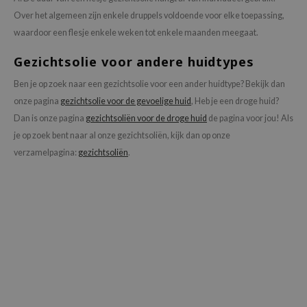
hto Mentholatum
Over het algemeen zijn enkele druppels voldoende voor elke toepassing,
mand
waardoor een flesje enkele weken tot enkele maanden meegaat.
und Lab
Gezichtsolie voor andere huidtypes
LB
Ben je op zoek naar een gezichtsolie voor een ander huidtype? Bekijk dan
cret Key
onze pagina
gezichtsolie voor de gevoelige huid
, Heb je een droge huid?
iseido
Dan is onze pagina
gezichtsoliën voor de droge huid
de pagina voor jou! Als
ris
je op zoek bent naar al onze gezichtsoliën, kijk dan op onze
infood
verzamelpagina:
gezichtsoliën
.
IN1004
inRx LAB
P
me By Mi
B
ank You Farmer
e Face Shop