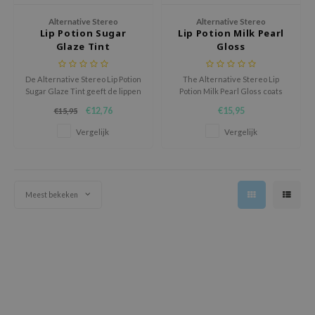
ecipe
Alternative Stereo
Alternative Stereo
Lip Potion Sugar
Lip Potion Milk Pearl
dia
Glaze Tint
Gloss
 Skin
De Alternative Stereo Lip Potion
The Alternative Stereo Lip
odal
Sugar Glaze Tint geeft de lippen
Potion Milk Pearl Gloss coats
een sappige kleur en een
your lips in a mesmerizing glow,
nskin
€12,76
€15,95
€15,95
spiegelachtige glans in één
like starlight reflected on a
beweging.
milky sky.
ruharu Wonder
Vergelijk
Vergelijk
imish
ika Holika
GGEE
Meest bekeken
Dew Care
iyoon
m From
deed Labs
isfree