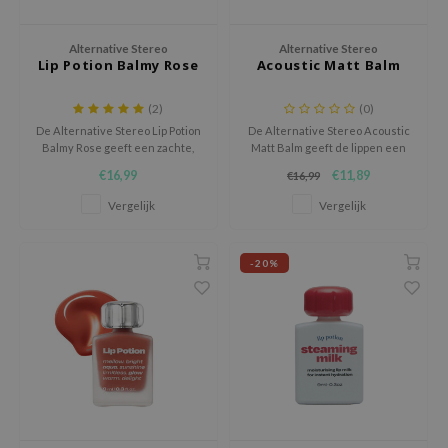
chaamsverzorging
ila Co
Groene Thee
Alternative Stereo
Alternative Stereo
pverzorging
rr Cosmetics
Zoethout
Lip Potion Balmy Rose
Acoustic Matt Balm
cessoires
rulab
Beta-glucan
(2)
(0)
ni verzorgingsproducten
 Lab
Centella Asiatica
De Alternative Stereo Lip Potion
De Alternative Stereo Acoustic
Balmy Rose geeft een zachte,
Matt Balm geeft de lippen een
pplementen
auty of Joseon
PDRN
hydraterende roze glans met
zachte, aquarelachtige kleur
€16,99
€11,89
€16,99
ts / Giftcard
llaMonster
Azelaic Acid
medium pigmentatie en kan ook
met een matte finish die niet
worden gebruikt als blush of
uitdroogt.
Vergelijk
Vergelijk
lflower
Mandelic Acid
oogschaduw.
nton
-20%
oré
ack Rouge
the
najour
tish M
eno