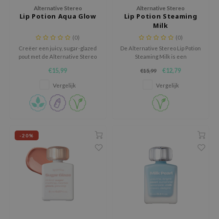
 Wishtrend
Alternative Stereo
Alternative Stereo
Lip Potion Aqua Glow
Lip Potion Steaming
limax
Milk
IO
(0)
(0)
Creëer een juicy, sugar-glazed
De Alternative Stereo Lip Potion
SRX
pout met de Alternative Stereo
Steaming Milk is een
Lip Potion Aqua Glow, een
hydraterende lipprimer die de
riya
€15,99
€12,79
€15,99
hydraterende lip tint die zorgt
lippen voorbereidt op een
wytree
voor een heldere, dauwfrisse
langdurige, egale
Vergelijk
Vergelijk
glans zonder plakkerigheid.
kleurapplicatie.
ctor.G
uble Dare
 Althea
-20%
 Ceuracle
zavecca
bryolisse
ude House
olio
oir