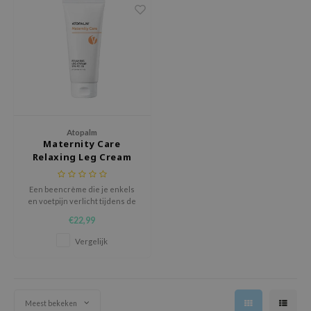
olio
oir
ecipe
dia
 Skin
odal
nskin
Atopalm
Maternity Care
ruharu Wonder
Relaxing Leg Cream
imish
Een beencrème die je enkels
ika Holika
en voetpijn verlicht tijdens de
zwangerschap.
GGEE
€22,99
Dew Care
Vergelijk
iyoon
m From
deed Labs
Meest bekeken