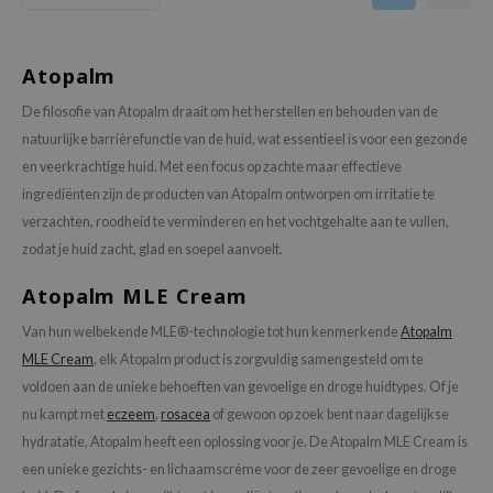
isfree
ehan
Atopalm
ntree
De filosofie van Atopalm draait om het herstellen en behouden van de
s Skin
natuurlijke barrièrefunctie van de huid, wat essentieel is voor een gezonde
NIK
en veerkrachtige huid. Met een focus op zachte maar effectieve
n Skin
ingrediënten zijn de producten van Atopalm ontworpen om irritatie te
verzachten, roodheid te verminderen en het vochtgehalte aan te vullen,
jun
zodat je huid zacht, glad en soepel aanvoelt.
solution
miso
Atopalm MLE Cream
irs
Van hun welbekende MLE®-technologie tot hun kenmerkende
Atopalm
avuu
MLE Cream
, elk Atopalm product is zorgvuldig samengesteld om te
voldoen aan de unieke behoeften van gevoelige en droge huidtypes. Of je
elf
nu kampt met
eczeem
,
rosacea
of gewoon op zoek bent naar dagelijkse
se
hydratatie, Atopalm heeft een oplossing voor je. De Atopalm MLE Cream is
ndal
een unieke gezichts- en lichaamscrème voor de zeer gevoelige en droge