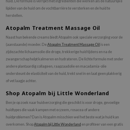
dor
huid. De formule is verrijkt met ingrediënten die werken als de natuurlijke
lipiden van de huid om de vochtbarrière te versterken en de huid te
gom
herstellen.
arecipe
Atopalm Treatment Massage Oil
neige
CQUEEN
Naast hun bekende creams biedt Atopalm ook speciale verzorging voor de
(aanstaande) moeder. De
Atopalm Treatment Massage Oil
is een
ke P:rem
zijdezachte lichaamsolie die droge, trekkerige huid tijdens en na de
monde
zwangerschap helpt kalmeren en hydrateren. De lichte formule met onder
sil
andere plantaardig collageen, raapzaadolie en macadamia-olie
ry May
ondersteunt de elasticiteit van de huid, trekt snel in en laat geen plakkerig
of vet laagje achter.
diheal
dipeel
Shop Atopalm bij Little Wonderland
mebox
Ben je op zoek naar huidverzorging die geschikt is voor droge, gevoelige
guhara
huidtypes die vaak kampen met eczeem, rosacea of andere
huidproblemen? Dan is Atopalm misschien wel het beste wat je huid kan
seEnScene
overkomen. Shop
Atopalm bij Little Wonderland
en profiteer van een gratis
ssha