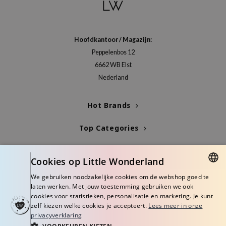
:p
hto Mentholatum
mand
Hoofdkantoor / Magazijn:
und Lab
Peppelenbos 12
6662 WB Elst
LB
Nederland
cret Key
iseido
Hot Brands
ris
Top Categories
infood
IN1004
Blogs
inRx LAB
Cookies op Little Wonderland
Info
P
We gebruiken noodzakelijke cookies om de webshop goed te
DUTCH
laten werken. Met jouw toestemming gebruiken we ook
me By Mi
cookies voor statistieken, personalisatie en marketing. Je kunt
ENGLISH
zelf kiezen welke cookies je accepteert.
Lees meer in onze
B
privacyverklaring
ank You Farmer