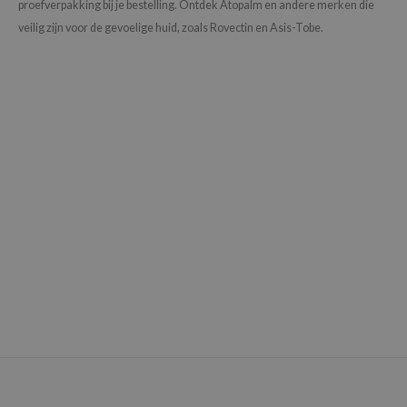
proefverpakking bij je bestelling. Ontdek Atopalm en andere merken die
zon
veilig zijn voor de gevoelige huid, zoals Rovectin en Asis-Tobe.
xsoon
onshot
CIFIC
rd
ogen
ne Less
ach C
ripera
itfée
ykology
rito SEOUL
unkang Yul
l Barrier