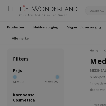
Producten
Huidverzorging
Vegan huidverzorging
Alle merken
Home
K
Filters
Med
Prijs
MEDIHEA
huidexperts
Min: €
0
Max: €
25
innovatieve
de top van 
Koreaanse
Cosmetica
Meest be