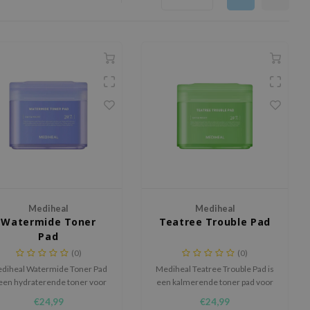
Mediheal
Mediheal
Watermide Toner
Teatree Trouble Pad
Pad
(0)
(0)
diheal Watermide Toner Pad
Mediheal Teatree Trouble Pad is
 een hydraterende toner voor
een kalmerende toner pad voor
e huid die droog, trekkerig of
de huid met onzuiverheden,
€24,99
€24,99
inder comfortabel aanvoelt.
overtollig talg en zichtbare