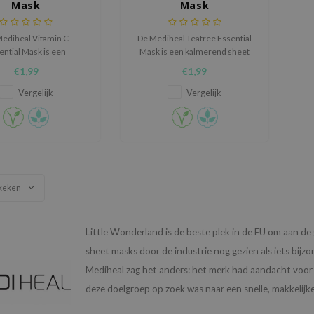
Mask
Mask
ediheal Vitamin C
De Mediheal Teatree Essential
ential Mask is een
Mask is een kalmerend sheet
erende sheet mask die
mask dat helpt de huid te
€1,99
€1,99
e huid een frissere en
zuiveren en in balans te
e uitstraling te geven
brengen.
Vergelijk
Vergelijk
l de huid intens wordt
gehydrateerd.
keken
Little Wonderland is de beste plek in de EU om aan
sheet masks door de industrie nog gezien als iets bij
Mediheal zag het anders: het merk had aandacht voor d
deze doelgroep op zoek was naar een snelle, makkelijke