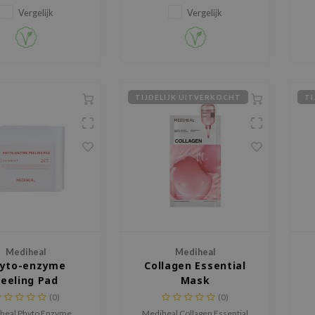
lijkmatige uitstraling.
uitstraling kan gebruiken.
Vergelijk
Vergelijk
TIJDELIJK UITVERKOCHT
TI
Mediheal
Mediheal
yto-enzyme
Collagen Essential
eeling Pad
Mask
(0)
(0)
heal Phyto Enzyme
Mediheal Collagen Essential