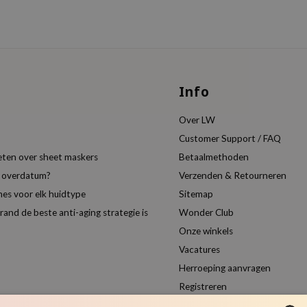
Info
Over LW
Customer Support / FAQ
eten over sheet maskers
Betaalmethoden
t overdatum?
Verzenden & Retourneren
es voor elk huidtype
Sitemap
nd de beste anti-aging strategie is
Wonder Club
Onze winkels
Vacatures
Herroeping aanvragen
Registreren
Vergelijk producten