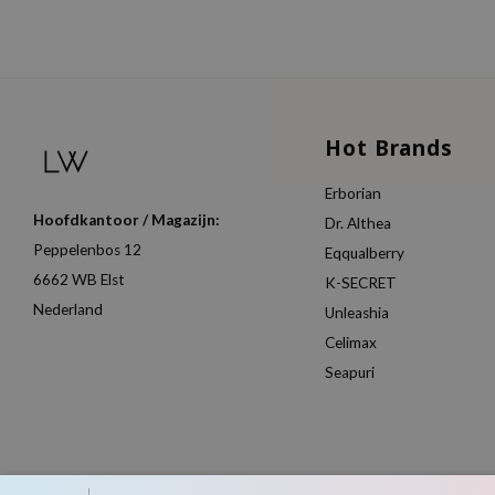
Hot Brands
Erborian
Hoofdkantoor / Magazijn:
Dr. Althea
Peppelenbos 12
Eqqualberry
6662 WB Elst
K-SECRET
Nederland
Unleashia
Celimax
Seapuri