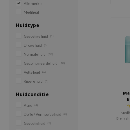
Alle merken
Mediheal
Huidtype
Gevoelige huid
(1)
Droge huid
(6)
Normale huid
(10)
Gecombineerde huid
(10)
Vette huid
(6)
Rijpere huid
(1)
Ma
Huidconditie
B
Acne
(4)
Medih
Doffe / Vermoeide huid
(8)
Blemish 
Gevoeligheid
(3)
toner 
onzuiv