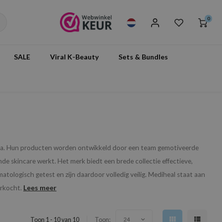
0
SALE
Viral K-Beauty
Sets & Bundles
Korea. Hun producten worden ontwikkeld door een team gemotiveerde
e skincare werkt. Het merk biedt een brede collectie effectieve,
ologisch getest en zijn daardoor volledig veilig. Mediheal staat aan
Lees meer
erkocht.
Toon 1 - 10 van 10
Toon:
24