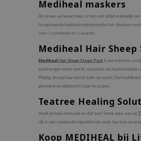
Mediheal maskers
Als je een vol leven hebt, is het niet altijd makkelijk
hoogstaande huidverzorgingsproducten die jouw routi
voor ’s ochtends en ’s avonds.
Mediheal
Hair Sheep
Mediheal
Hair Sheep Steam Pack
is een intense condi
aanbrengen warm wordt, waardoor de haarschubben zi
Pluizig, droog haar wordt kalm en zacht. De hoofdhui
glanzend en zijdezacht haar te zorgen.
Teatree Healing Solu
Voelt je huid vermoeid en dof aan? Denk eens aan de
T
rijk is aan voedende ingrediënten zoals tea tree en prop
Koop MEDIHEAL bij Li