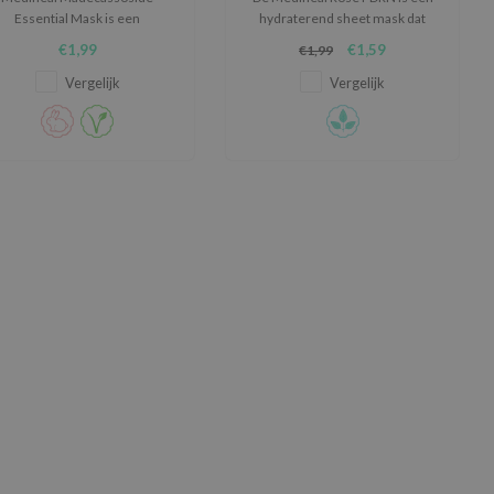
Essential Mask is een
hydraterend sheet mask dat
lmerend sheet mask dat helpt
helpt de huid te kalmeren en de
€1,99
€1,59
€1,99
oodheid te verminderen, de
huidbarrière te ondersteunen.
uidbarrière te versterken en
Vergelijk
Vergelijk
e huid intens te hydrateren.