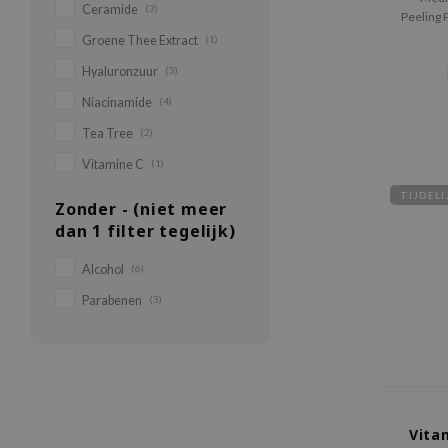
Ceramide
(3)
Peeling 
toner 
Groene Thee Extract
(1)
zichtbare
Hyaluronzuur
(3)
onzuiv
Niacinamide
(4)
Tea Tree
(2)
Vitamine C
(1)
TIJDEL
Zonder - (niet meer
dan 1 filter tegelijk)
Alcohol
(6)
Parabenen
(3)
Vita