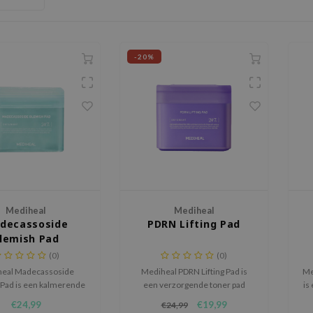
-20%
Mediheal
Mediheal
decassoside
PDRN Lifting Pad
lemish Pad
(0)
(0)
eal Madecassoside
Mediheal PDRN Lifting Pad is
Me
Pad is een kalmerende
een verzorgende toner pad
is
pad voor de huid met
voor de huid die hydratatie,
d
€24,99
€19,99
€24,99
erheden, roodheid en
stevigheid en een frissere
m