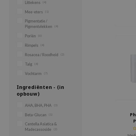
Littekens
(4)
een onge
Mee-eters
(1)
Pigmentatie /
Pigmentvlekken
(4)
Poriën
(6)
Rimpels
(4)
Rosacea / Roodheid
(2)
Talg
(4)
Vochtarm
(7)
Ingrediënten - (in
opbouw)
AHA, BHA, PHA
(3)
Ph
Beta-Glucan
(1)
P
Centella Asiatica &
Madecassoside
(2)
Medi