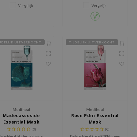
roodheid.
Vergelijk
Vergelijk
JDELIJK UITVERKOCHT
TIJDELIJK UITVERKOCHT
Mediheal
Mediheal
Madecassoside
Rose Pdrn Essential
Essential Mask
Mask
(0)
(0)
Mediheal Madecassoside
De Mediheal Rose PDRN is een