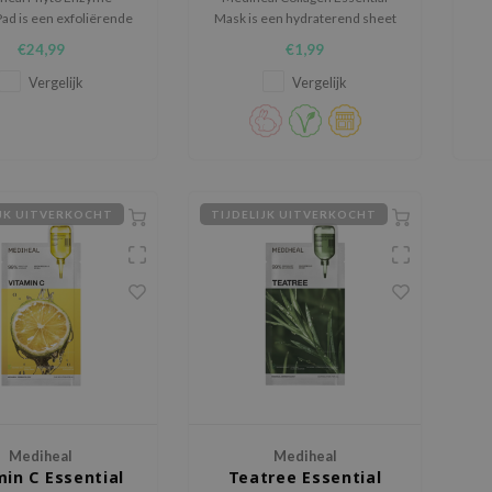
Pad is een exfoliërende
Mask is een hydraterend sheet
pad voor de huid met
mask dat helpt de
ka
€24,99
€1,99
 poriën, overtollig talg,
huidelasticiteit te verbeteren
r
erheden en een ruwe
en de huid intens te voeden.
h
Vergelijk
Vergelijk
huidtextuur.
d
IJK UITVERKOCHT
TIJDELIJK UITVERKOCHT
Mediheal
Mediheal
min C Essential
Teatree Essential