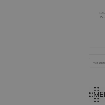
De M
Ess
verheld
helpt d
egaler
terwij
Meest be