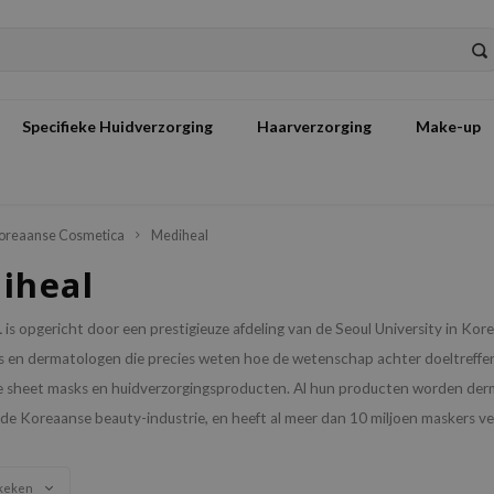
Specifieke Huidverzorging
Haarverzorging
Make-up
oreaanse Cosmetica
Mediheal
iheal
L
is opgericht door een prestigieuze afdeling van de Seoul University in 
 en dermatologen die precies weten hoe de wetenschap achter doeltreffend
 sheet masks en huidverzorgingsproducten. Al hun producten worden dermat
de Koreaanse beauty-industrie, en heeft al meer dan 10 miljoen maskers v
keken