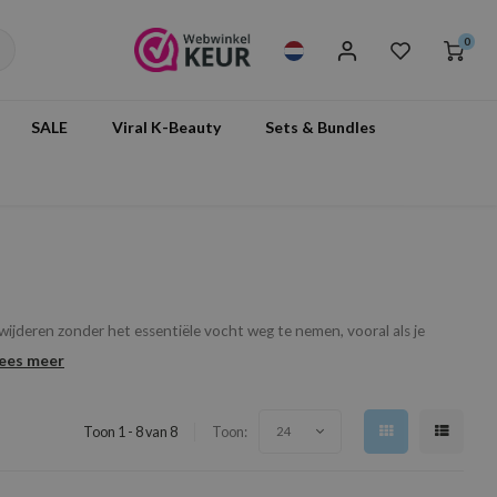
0
SALE
Viral K-Beauty
Sets & Bundles
rwijderen zonder het essentiële vocht weg te nemen, vooral als je
ees meer
Toon 1 - 8 van 8
Toon:
24