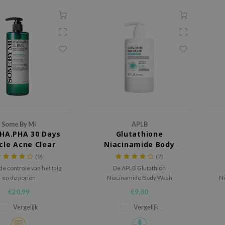
Some By Mi
APLB
HA.PHA 30 Days
Glutathione
cle Acne Clear
Niacinamide Body
dy Cleanser
Wash
(9)
(7)
 de controle van het talg
De APLB Glutathion
en de poriën
Niacinamide Body Wash
Ni
hydrateert, verheldert en
v
€20,99
€9,80
verzacht de huid terwijl het de
h
elasticiteit verbetert en de
e
Vergelijk
Vergelijk
huidbarrière versterkt.