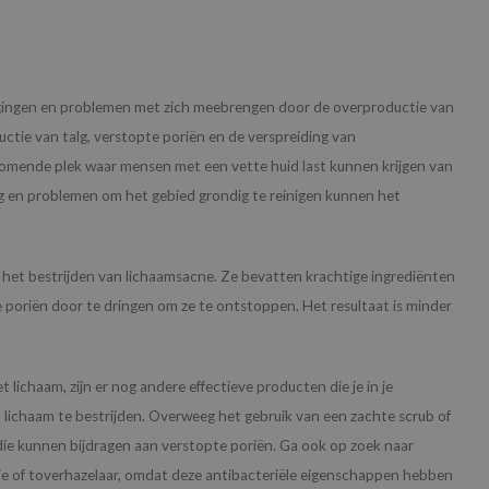
dagingen en problemen met zich meebrengen door de overproductie van
ctie van talg, verstopte poriën en de verspreiding van
komende plek waar mensen met een vette huid last kunnen krijgen van
ng en problemen om het gebied grondig te reinigen kunnen het
 het bestrijden van lichaamsacne. Ze bevatten krachtige ingrediënten
de poriën door te dringen om ze te ontstoppen. Het resultaat is minder
lichaam, zijn er nog andere effectieve producten die je in je
ichaam te bestrijden. Overweeg het gebruik van een zachte scrub of
die kunnen bijdragen aan verstopte poriën. Ga ook op zoek naar
lie of toverhazelaar, omdat deze antibacteriële eigenschappen hebben