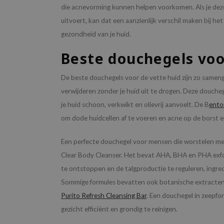
die acnevorming kunnen helpen voorkomen. Als je de
uitvoert, kan dat een aanzienlijk verschil maken bij h
gezondheid van je huid.
Beste douchegels voo
De beste douchegels voor de vette huid zijn zo samenge
verwijderen zonder je huid uit te drogen. Deze douche
je huid schoon, verkwikt en olievrij aanvoelt. De B
ento
om dode huidcellen af te voeren en acne op de borst e
Een perfecte douchegel voor mensen die worstelen m
Clear Body Cleanser. Het bevat AHA, BHA en PHA exfol
te ontstoppen en de talgproductie te reguleren, ingre
Sommige formules bevatten ook botanische extracten zo
Purito Refresh Cleansing Bar
. Een douchegel in zeepfo
gezicht efficiënt en grondig te reinigen.