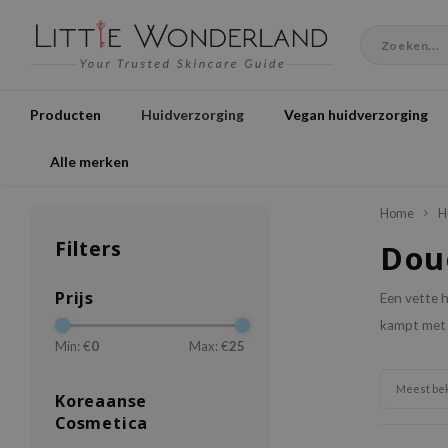
Producten
Huidverzorging
Vegan huidverzorging
Alle merken
Home
H
Filters
Dou
Prijs
Een vette h
kampt met a
Min: €
0
Max: €
25
Meest be
Koreaanse
Cosmetica