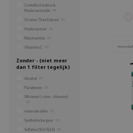
Centella Asiatica &
Madecassoside
(4)
Groene Thee Extract
(1)
Hyaluronzuur
(3)
Niacinamide
(2)
Meest be
Vitamine C
(1)
Zonder - (niet meer
dan 1 filter tegelijk)
Alcohol
(5)
Parabenen
(2)
Siliconen (-cone, -siloxane)
(2)
minerale oliën
(1)
Synthetische geur
(2)
Sulfaten (SLS/SLES)
(2)