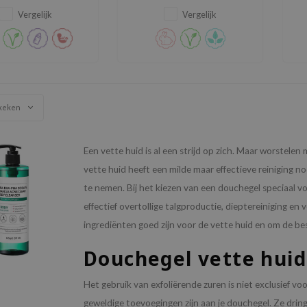
harmonie.
de huid fris reinigt en omhult
met een elegant, bloemig
Vergelijk
Vergelijk
parfum.
keken
Een vette huid is al een strijd op zich. Maar worstele
vette huid heeft een milde maar effectieve reiniging n
te nemen. Bij het kiezen van een douchegel speciaal vo
effectief overtollige talgproductie, dieptereiniging 
ingrediënten goed zijn voor de vette huid en om de be
Douchegel vette huid
Het gebruik van exfoliërende zuren is niet exclusief vo
geweldige toevoegingen zijn aan je douchegel. Ze dring