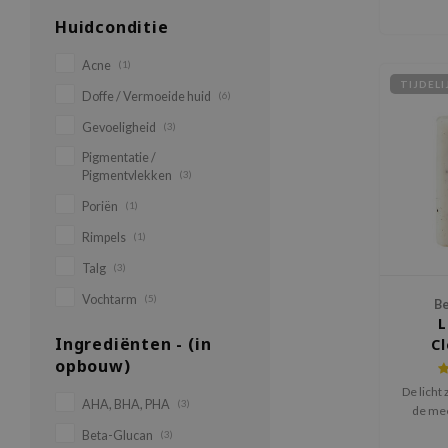
Huidconditie
Acne
(1)
TIJDEL
Doffe / Vermoeide huid
(6)
Gevoeligheid
(3)
Pigmentatie /
Pigmentvlekken
(3)
Poriën
(1)
Rimpels
(1)
Talg
(3)
Vochtarm
(5)
Be
L
Ingrediënten - (in
Cl
opbouw)
De licht
AHA, BHA, PHA
(3)
de mee
milde w
Beta-Glucan
(3)