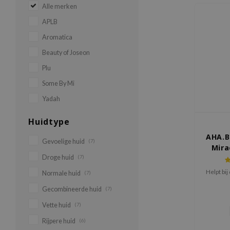
Alle merken
APLB
Aromatica
Beauty of Joseon
Plu
Some By Mi
Yadah
Huidtype
AHA.B
Gevoelige huid
(7)
Mira
Droge huid
(7)
Bo
Helpt bij
Normale huid
(7)
Gecombineerde huid
(7)
Vette huid
(7)
Rijpere huid
(6)