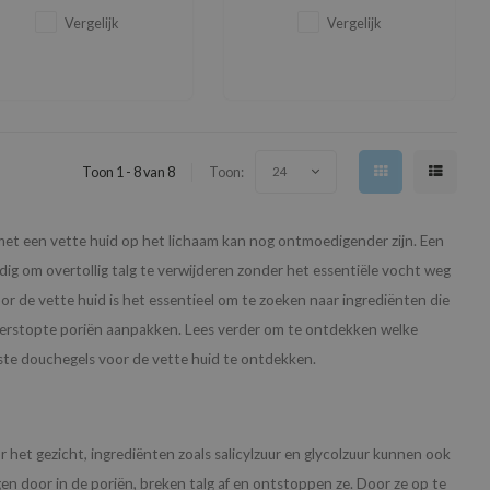
verfrist en comfortabel laat
huid reinigt, verzacht en fris laat
aanvoelen na het douchen.
aanvoelen met een
Vergelijk
Vergelijk
ontspannende bloemige
geurbeleving.
Toon 1 - 8 van 8
Toon:
24
n met een vette huid op het lichaam kan nog ontmoedigender zijn. Een
odig om overtollig talg te verwijderen zonder het essentiële vocht weg
or de vette huid is het essentieel om te zoeken naar ingrediënten die
en verstopte poriën aanpakken. Lees verder om te ontdekken welke
ste douchegels voor de vette huid te ontdekken.
or het gezicht, ingrediënten zoals salicylzuur en glycolzuur kunnen ook
en door in de poriën, breken talg af en ontstoppen ze. Door ze op te