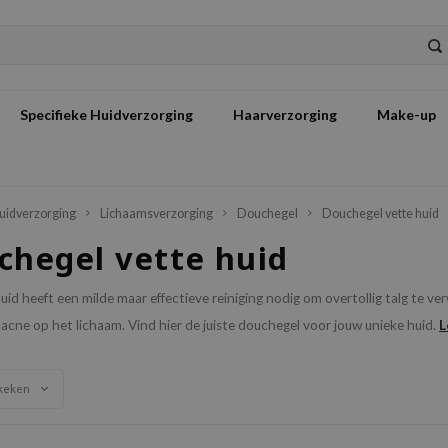
Specifieke Huidverzorging
Haarverzorging
Make-up
uidverzorging
Lichaamsverzorging
Douchegel
Douchegel vette huid
chegel vette huid
uid heeft een milde maar effectieve reiniging nodig om overtollig talg te ve
L
cne op het lichaam. Vind hier de juiste douchegel voor jouw unieke huid.
keken