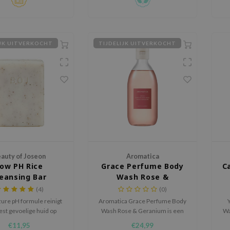
IJK UITVERKOCHT
TIJDELIJK UITVERKOCHT
auty of Joseon
Aromatica
ow PH Rice
Grace Perfume Body
C
eansing Bar
Wash Rose &
Geranium
(4)
(0)
 zure pH formule reinigt
Aromatica Grace Perfume Body
st gevoelige huid op
Wash Rose & Geranium is een
Wa
ijze en houdt alles in
zacht reinigende douchegel die
w
€11,95
€24,99