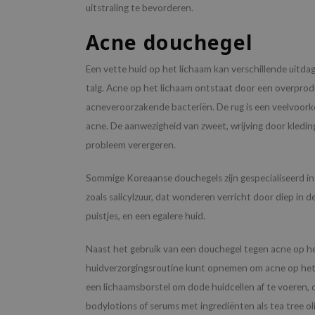
uitstraling te bevorderen.
Acne douchegel
Een vette huid op het lichaam kan verschillende uit
talg. Acne op het lichaam ontstaat door een overprodu
acneveroorzakende bacteriën. De rug is een veelvoor
acne. De aanwezigheid van zweet, wrijving door kledi
probleem verergeren.
Sommige Koreaanse douchegels zijn gespecialiseerd in
zoals salicylzuur, dat wonderen verricht door diep in 
puistjes, en een egalere huid.
Naast het gebruik van een douchegel tegen acne op het 
huidverzorgingsroutine kunt opnemen om acne op het l
een lichaamsborstel om dode huidcellen af te voeren, 
bodylotions of serums met ingrediënten als tea tree o