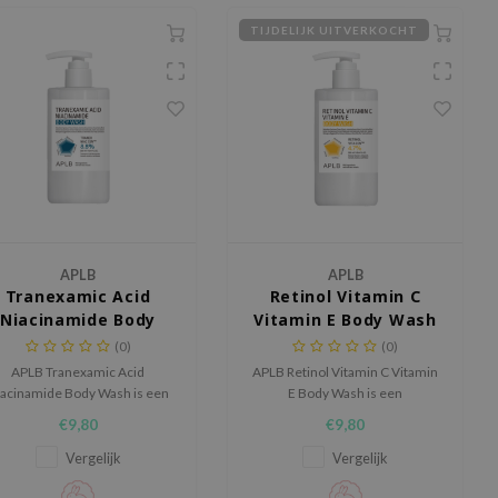
TIJDELIJK UITVERKOCHT
APLB
APLB
Tranexamic Acid
Retinol Vitamin C
Niacinamide Body
Vitamin E Body Wash
Wash
(0)
(0)
APLB Tranexamic Acid
APLB Retinol Vitamin C Vitamin
acinamide Body Wash is een
E Body Wash is een
erzorgende body wash die de
verzorgende body wash die de
€9,80
€9,80
uid mild reinigt en helpt een
huid tijdens het reinigen actief
galere en frisse uitstraling te
ondersteunt en helpt haar
Vergelijk
Vergelijk
ondersteunen.
natuurlijke balans te behouden.