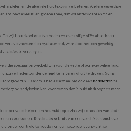
 behandelen en de algehele huidtextuur verbeteren. Andere geweldige
 en antibacterieel is, en groene thee, dat vol antioxidanten zit en
. Terwijl houtskool onzuiverheden en overtollige oliën absorbeert,
aloë vera verzachtend en hydraterend, waardoor het een geweldig
d zachtjes te verzorgen.
ers die speciaal ontwikkeld zijn voor de vette of acnegevoelige huid.
en onzuiverheden zonder de huid te irriteren of uit te drogen. Soms
uitdrogend zijn. Daarom is het essentieel om ook een
bodylotion
te
comedogene bodylotion kan voorkomen dat je huid uitdroogt en meer
keer per week helpen om het huidoppervlak vrij te houden van dode
seren en voorkomen. Regelmatig gebruik van een geschikte douchegel
 huid onder controle te houden en een gezonde, evenwichtige