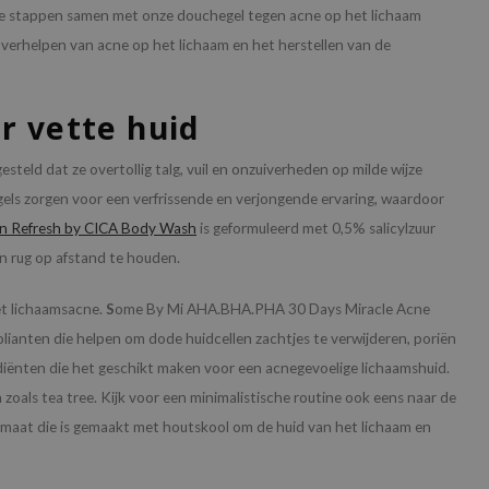
ze stappen samen met onze douchegel tegen acne op het lichaam
et verhelpen van acne op het lichaam en het herstellen van de
r vette huid
steld dat ze overtollig talg, vuil en onzuiverheden op milde wijze
gels zorgen voor een verfrissende en verjongende ervaring, waardoor
n Refresh by CICA Body Wash
is geformuleerd met 0,5% salicylzuur
n rug op afstand te houden.
et lichaamsacne.
S
ome By Mi AHA.BHA.PHA 30 Days Miracle Acne
ianten die helpen om dode huidcellen zachtjes te verwijderen, poriën
diënten die het geschikt maken voor een acnegevoelige lichaamshuid.
als tea tree. Kijk voor een minimalistische routine ook eens naar de
rmaat die is gemaakt met houtskool om de huid van het lichaam en