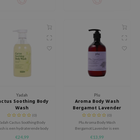
Yadah
Plu
actus Soothing Body
Aroma Body Wash
Wash
Bergamot Lavender
(0)
(0)
Yadah Cactus Soothing Body
Plu Aroma Body Wash
sh is een hydraterende body
Bergamot Lavender is een
ash die de huid zacht reinigt,
aromatische body wash die de
€24,99
€13,99