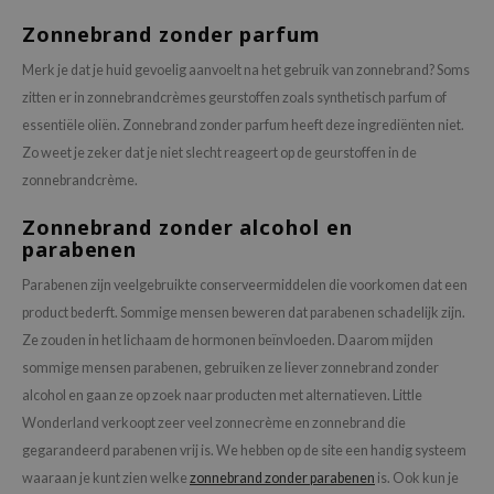
Zonnebrand zonder parfum
Merk je dat je huid gevoelig aanvoelt na het gebruik van zonnebrand? Soms
zitten er in zonnebrandcrèmes geurstoffen zoals synthetisch parfum of
essentiële oliën. Zonnebrand zonder parfum heeft deze ingrediënten niet.
Zo weet je zeker dat je niet slecht reageert op de geurstoffen in de
zonnebrandcrème.
Zonnebrand zonder alcohol en
parabenen
Parabenen zijn veelgebruikte conserveermiddelen die voorkomen dat een
product bederft. Sommige mensen beweren dat parabenen schadelijk zijn.
Ze zouden in het lichaam de hormonen beïnvloeden. Daarom mijden
sommige mensen parabenen, gebruiken ze liever zonnebrand zonder
alcohol en gaan ze op zoek naar producten met alternatieven. Little
Wonderland verkoopt zeer veel zonnecrème en zonnebrand die
gegarandeerd parabenen vrij is. We hebben op de site een handig systeem
waaraan je kunt zien welke
zonnebrand zonder parabenen
is. Ook kun je