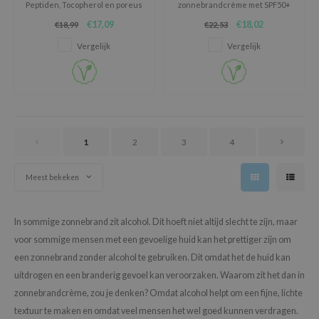
Peptiden, Tocopherol en poreus
zonnebrandcrème met SPF50+
oel
poeder voor talgabsorptie.
PA++++, met hyaluronzuur voor
€17,09
€18,02
€18,99
€22,53
hydratatie.
tras
Vergelijk
Vergelijk
owus
 Reju-All
gredients
ydoll
ntellian24
1
2
3
4
owpure
Meest bekeken
ower Mate
ist
In sommige zonnebrand zit alcohol. Dit hoeft niet altijd slecht te zijn, maar
rka
voor sommige mensen met een gevoelige huid kan het prettiger zijn om
een zonnebrand zonder alcohol te gebruiken. Dit omdat het de huid kan
uitdrogen en een branderig gevoel kan veroorzaken. Waarom zit het dan in
zonnebrandcrème, zou je denken? Omdat alcohol helpt om een fijne, lichte
textuur te maken en omdat veel mensen het wel goed kunnen verdragen.