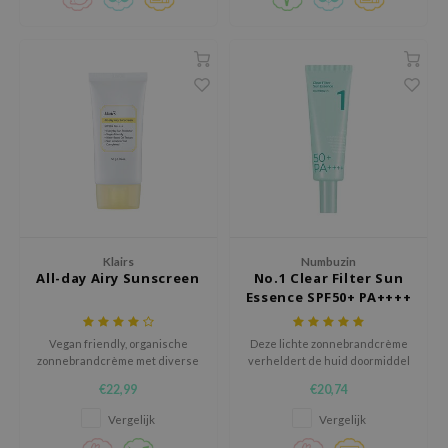
gom
arecipe
neige
CQUEEN
ke P:rem
monde
sil
ry May
diheal
Klairs
Numbuzin
All-day Airy Sunscreen
No.1 Clear Filter Sun
dipeel
Essence SPF50+ PA++++
mebox
guhara
Vegan friendly, organische
Deze lichte zonnebrandcrème
zonnebrandcrème met diverse
verheldert de huid doormiddel
seEnScene
kalmerende ingrediënten. Laat
van zoethout terwijl het de huid
€22,99
€20,74
geen witte waas of vettig laagje
beschermt tegen schadelijke
ssha
achter en is ook geschikt voor
zonnestralen.
Vergelijk
Vergelijk
de gevoelige huid.
zon