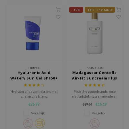
ecipe
-10%
THT < 12 MND
dia
 Skin
odal
nskin
ruharu Wonder
imish
Isntree
SKIN1004
ika Holika
Hyaluronic Acid
Madagascar Centella
Watery Sun Gel SPF50+
Air-Fit Suncream Plus
GGEE
PA++++
Dew Care
Hydraterende zonnebrand met
Fysische zonnebrandcrème
chemische filters.
met ontstekingsremmende en
iyoon
kalmerende ingrediënten.
€26,99
€16,19
€17,99
m From
Vergelijk
Vergelijk
deed Labs
isfree