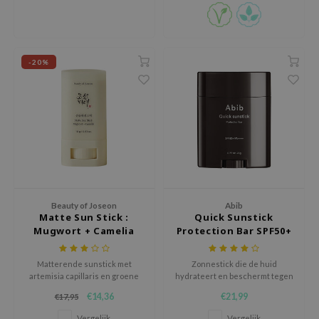
hto Mentholatum
mand
und Lab
-20%
LB
cret Key
iseido
ris
infood
IN1004
inRx LAB
Beauty of Joseon
Abib
Matte Sun Stick :
Quick Sunstick
P
Mugwort + Camelia
Protection Bar SPF50+
PA++++
me By Mi
Matterende sunstick met
Zonnestick die de huid
B
artemisia capillaris en groene
hydrateert en beschermt tegen
thee-extracten voor extra
schadelijke UV-stralen. Kan
ank You Farmer
€14,36
€21,99
€17,95
verzorging.
worden gebruikt voor en na het
e Face Shop
aanbrengen van make-up.
Vergelijk
Vergelijk