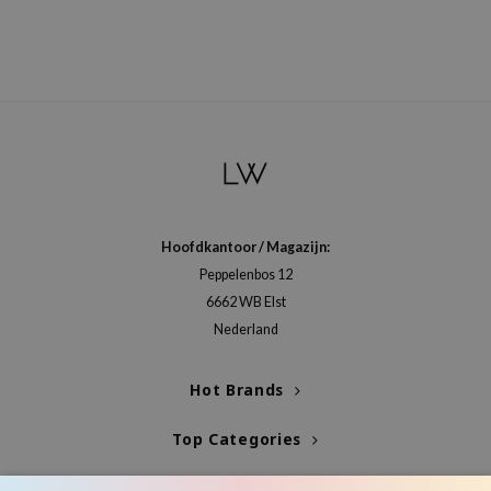
Hoofdkantoor / Magazijn:
Peppelenbos 12
6662 WB Elst
Nederland
Hot Brands
Top Categories
Blogs