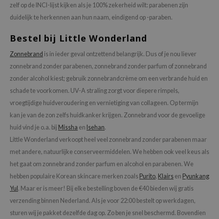
zelf op de INCI-lijst kijken als je 100% zekerheid wilt: parabenen zijn
duidelijk te herkennen aan hun naam, eindigend op -paraben.
Bestel bij Little Wonderland
Zonnebrand
is in ieder geval ontzettend belangrijk. Dus of je nou liever
zonnebrand zonder parabenen, zonnebrand zonder parfum of zonnebrand
zonder alcohol kiest; gebruik zonnebrandcrème om een verbrande huid en
schade te voorkomen. UV-A straling zorgt voor diepere rimpels,
vroegtijdige huidveroudering en vernietiging van collageen. Op termijn
kan je van de zon zelfs huidkanker krijgen. Zonnebrand voor de gevoelige
huid vind je o.a. bij
Missha
en
Isehan
.
Little Wonderland verkoopt heel veel zonnebrand zonder parabenen maar
met andere, natuurlijke conserveermiddelen. We hebben ook veel keus als
het gaat om zonnebrand zonder parfum en alcohol en parabenen. We
hebben populaire Korean skincare merken zoals
Purito
,
Klairs
en
Pyunkang
Yul
. Maar er is meer! Bij elke bestelling boven de €40 bieden wij gratis
verzending binnen Nederland. Als je voor 22:00 bestelt op werkdagen,
sturen wij je pakket dezelfde dag op. Zo ben je snel beschermd. Bovendien