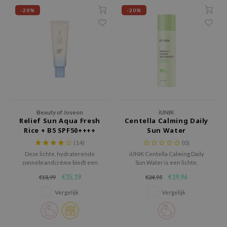
 Wishtrend
-20%
-20%
limax
IO
SRX
riya
wytree
ctor.G
Beauty of Joseon
iUNIK
uble Dare
Relief Sun Aqua Fresh
Centella Calming Daily
Rice + B5 SPF50++++
Sun Water
 Althea
(14)
(0)
 Ceuracle
Deze lichte, hydraterende
iUNIK Centella Calming Daily
zonnebrandcrème biedt een
Sun Water is een lichte,
zavecca
hoge bescherming tegen de zon
kalmerende zonnebrand voor
€15,19
€19,96
€18,99
€24,95
bryolisse
en verzacht en voedt de huid
dagelijks gebruik die de huid
met rijstextract en vitamine B5,
beschermt tegen UV straling en
Vergelijk
Vergelijk
ude House
voor een frisse, niet-vette
tegelijkertijd hydrateert.
finish.
olio
oir