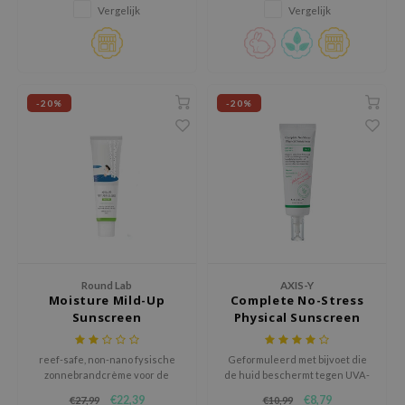
zonder witte waas, geschikt voor
RMA:B
Vergelijk
Vergelijk
gevoelige huid.
leashia
mbuzin
HI
-20%
-20%
e Potions
essed Moon
ine
ora
lorgram
xir
Round Lab
AXIS-Y
IN&LAB
Moisture Mild-Up
Complete No-Stress
ling Bird
Sunscreen
Physical Sunscreen
CREA &Honey
reef-safe, non-nano fysische
Geformuleerd met bijvoet die
edly
zonnebrandcrème voor de
de huid beschermt tegen UVA-
meest gevoelige huiden.
en UVB-stralen terwijl het ook
Tir
€22,39
€8,79
€27,99
€10,99