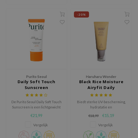
ehan
ntree
-20%
s Skin
NIK
n Skin
jun
solution
miso
Purito Seoul
Haruharu Wonder
irs
Daily Soft Touch
Black Rice Moisture
Sunscreen
Airyfit Daily
avuu
Sunscreen
elf
De Purito Seoul Daily Soft Touch
Biedt sterke UV-bescherming,
Sunscreen is een lichtgewicht
hydratatie en
se
zonnebrandcrème voor
huidverbeterende voordelen
€21,99
€15,19
€18,99
dagelijks gebruik met SPF 50+
dankzij de lichtgewicht formule
ndal
PA++++.
die geen witte waas achterlaat.
Vergelijk
Vergelijk
dor