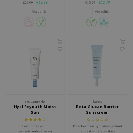
€19,99
€12,79
€24,99
€15,99
tch Me Patch
huid verheldert, hydrateert en
kalmeert, en laat geen witte
beschermt met rijstkiemextract
waas achter.
Vergelijk
Vergelijk
ZIGAE MANSION
en een lichte finish.
e-Day's You
SECRET
nell
ndsay
QUALBERRY
YTH
ka
nhalla
aye
Dr. Ceuracle
iUNIK
ganifect
Hyal Reyouth Moist
Beta Glucan Barrier
Sun
Sunscreen
ee
ernative Stereo
Een lichtgewicht
Bescherm en hydrateer je huid
zonnebrandcrème en
met de iUNIK Beta Glucan
nce