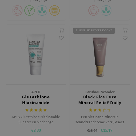
e Plant Base
e Saem
A'M
TIJDELIJK UITVERKOCHT
 Cool For School
rriden
oiareuke
icharm
 Cosmetics
lcos Kwailnara
-1
APLB
Haruharu Wonder
Glutathione
Black Rice Pure
dah
Niacinamide
Mineral Relief Daily
Sunscreen
Sunscreen
SE
APLB Glutathione Niacinamide
Een niet-nano-minerale
borian
Sunscreen biedt hoge
zonnebrandcrème verrijkt met
bescherming, hydrateert
verzachtende en voedende
ianclub
€9,80
€15,19
€18,99
langdurig, en kalmeert de huid
ingrediënten.