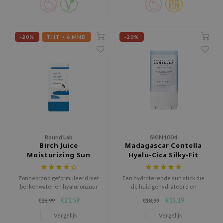
xsoon
onshot
-20%
THT < 6 MND
-20%
CIFIC
rd
ogen
ne Less
ach C
ripera
itfée
Round Lab
SKIN1004
Birch Juice
Madagascar Centella
ykology
Moisturizing Sun
Hyalu-Cica Silky-Fit
Stick
Sun Stick
rito SEOUL
Zonnebrand geformuleerd met
Een hydraterende sun stick die
unkang Yul
berkenwater en hyaluronzuur
de huid gehydrateerd en
l Barrier
om de huid te hydrateren
beschermd achterlaat.
€21,59
€15,19
€26,99
€18,99
terwijl het beschermt tegen
:p
schadelijke UV-stralen.
Vergelijk
Vergelijk