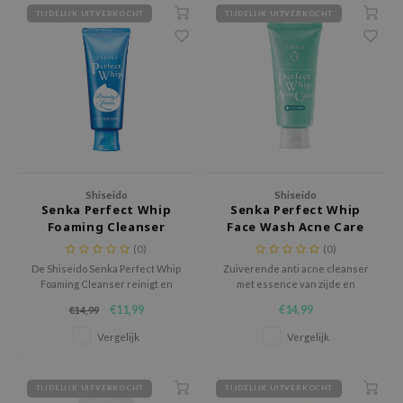
 Wishtrend
TIJDELIJK UITVERKOCHT
TIJDELIJK UITVERKOCHT
limax
IO
SRX
riya
wytree
ctor.G
Shiseido
Shiseido
uble Dare
Senka Perfect Whip
Senka Perfect Whip
Foaming Cleanser
Face Wash Acne Care
 Althea
(0)
(0)
 Ceuracle
De Shiseido Senka Perfect Whip
Zuiverende anti acne cleanser
Foaming Cleanser reinigt en
met essence van zijde en
zavecca
hydrateert de huid diep met
hyaluronzuur.
€11,99
€14,99
€14,99
een rijk schuim.
bryolisse
Vergelijk
Vergelijk
ude House
olio
TIJDELIJK UITVERKOCHT
TIJDELIJK UITVERKOCHT
oir