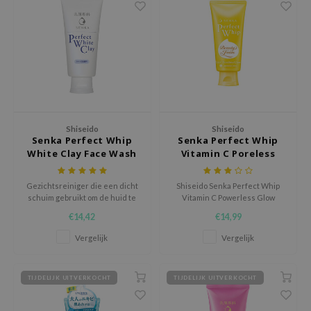
ecipe
dia
 Skin
odal
nskin
ruharu Wonder
Shiseido
Shiseido
Senka Perfect Whip
Senka Perfect Whip
imish
White Clay Face Wash
Vitamin C Poreless
Glow
ika Holika
Gezichtsreiniger die een dicht
Shiseido Senka Perfect Whip
GGEE
schuim gebruikt om de huid te
Vitamin C Powerless Glow
ontdoen van dode huidcellen
verheldert de huid, verkleint
Dew Care
€14,42
€14,99
die de huidtoon verstoren.
poriën en hydrateert met Yuzu-
extract, BHA en Hyaluronzuur.
iyoon
Vergelijk
Vergelijk
m From
deed Labs
TIJDELIJK UITVERKOCHT
TIJDELIJK UITVERKOCHT
isfree