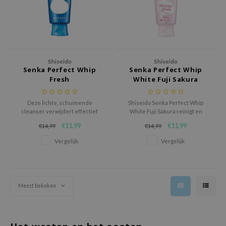
gom
arecipe
neige
CQUEEN
Shiseido
Shiseido
ke P:rem
Senka Perfect Whip
Senka Perfect Whip
Fresh
White Fuji Sakura
monde
sil
Deze lichte, schuimende
Shiseido Senka Perfect Whip
ry May
cleanser verwijdert effectief
White Fuji Sakura reinigt en
onzuiverheden en houdt
verheldert de huid met rijk
€11,99
€11,99
diheal
€14,99
€14,99
overtollig tal onder controle,
schuim en Fuji Sakura Essence.
zodat de huid fris en in balans
Vergelijk
Vergelijk
dipeel
aanvoelt.
mebox
guhara
Meest bekeken
seEnScene
ssha
zon