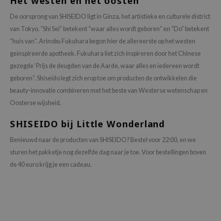
Het westen en het oosten
xsoon
De oorsprong van SHISEIDO ligt in Ginza, het artistieke en culturele district
onshot
van Tokyo. “Shi Sei” betekent “waar alles wordt geboren” en “Do” betekent
CIFIC
“huis van”. Arinobu Fukuhara begon hier de allereerste op het westen
geïnspireerde apotheek. Fukuhara liet zich inspireren door het Chinese
rd
gezegde ‘Prijs de deugden van de Aarde, waar alles en iedereen wordt
ogen
geboren”. Shiseido legt zich erop toe om producten de ontwikkelen die
ne Less
beauty-innovatie combineren met het beste van Westerse wetenschap en
ach C
Oosterse wijsheid.
ripera
SHISEIDO
bij Little Wonderland
itfée
Benieuwd naar de producten van SHISEIDO? Bestel voor 22:00, en we
ykology
sturen het pakketje nog dezelfde dag naar je toe. Voor bestellingen boven
rito SEOUL
de 40 euro krijg je een cadeau.
unkang Yul
l Barrier
:p