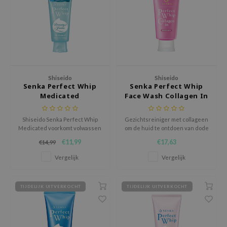
ehan
ntree
s Skin
NIK
n Skin
Shiseido
Shiseido
Senka Perfect Whip
Senka Perfect Whip
jun
Medicated
Face Wash Collagen In
solution
miso
Shiseido Senka Perfect Whip
Gezichtsreiniger met collageen
Medicated voorkomt volwassen
om de huid te ontdoen van dode
irs
acne en een ruwe huid met
huidcellen die de huidtoon
€11,99
€17,63
€14,99
zacht schuim dat reinigt,
verstoren.
avuu
hydrateert en een frisse
Vergelijk
Vergelijk
bloemengeur achterlaat.
elf
se
TIJDELIJK UITVERKOCHT
TIJDELIJK UITVERKOCHT
ndal
dor