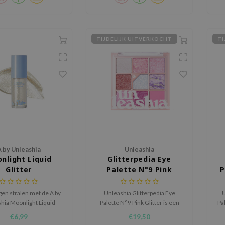
TIJDELIJK UITVERKOCHT
TI
 by Unleashia
Unleashia
nlight Liquid
Glitterpedia Eye
Glitter
Palette N°9 Pink
P
Glitter
ogen stralen met de A by
Unleashia Glitterpedia Eye
U
hia Moonlight Liquid
Palette N°9 Pink Glitter is een
Pa
er, een sprankelende
vegan oogschaduwpalette met
ve
€6,99
€19,50
e oogschaduw die zorgt
negen tinten in glitter, shimmer