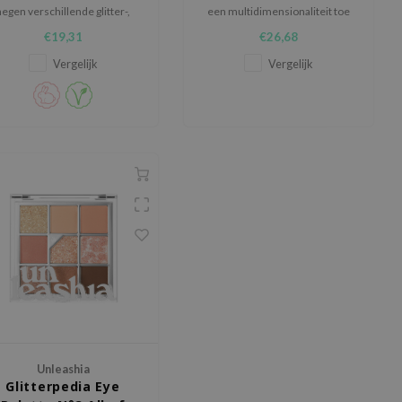
negen verschillende glitter-,
een multidimensionaliteit toe
glans- en matte tinten voor
te voegen aan je oogmake-
€19,31
€26,68
wel dagelijks gebruik als voor
uplook.
speciale gelegenheden.
Vergelijk
Vergelijk
Unleashia
Glitterpedia Eye