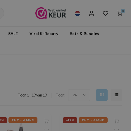
0
SALE
Viral K-Beauty
Sets & Bundles
Toon 1 - 19 van 19
Toon:
24
0%
THT < 6 MND
-45%
THT < 6 MND