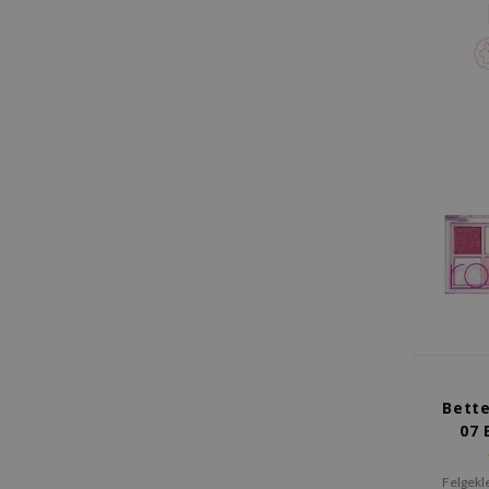
voor 
Bette
07 
Felgekl