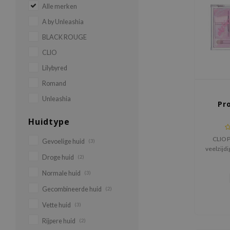
Alle merken
A by Unleashia
BLACK ROUGE
CLIO
Lilybyred
Romand
Unleashia
Pr
Huidtype
CLIO P
Gevoelige huid
(3)
veelzijd
Droge huid
(2)
tien zo
tinten,
Normale huid
(3)
matte k
p
Gecombineerde huid
(2)
Vette huid
(3)
Rijpere huid
(2)