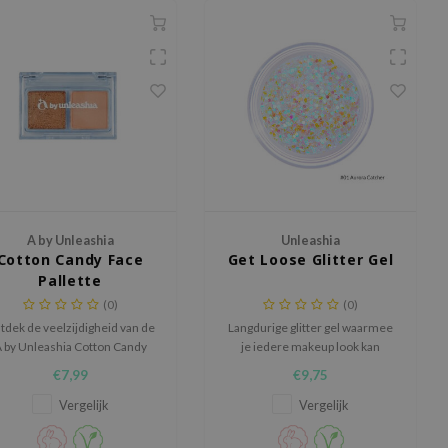
A by Unleashia
Unleashia
Cotton Candy Face
Get Loose Glitter Gel
Pallette
(0)
(0)
tdek de veelzijdigheid van de
Langdurige glitter gel waarmee
 by Unleashia Cotton Candy
je iedere makeup look kan
Face Palette, een compacte
opfleuren. Perfect voor feestjes
€7,99
€9,75
o-pan palette ontworpen voor
en concerten.
volledige make-uplooks
Vergelijk
Vergelijk
onderweg.