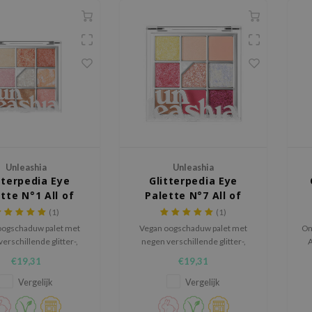
Unleashia
Unleashia
tterpedia Eye
Glitterpedia Eye
tte N°1 All of
Palette N°7 All of
Glitter
Peach Ade
(1)
(1)
oogschaduw palet met
Vegan oogschaduw palet met
On
erschillende glitter-,
negen verschillende glitter-,
A
 en matte tinten voor
glans- en matte tinten voor
€19,31
€19,31
gelijks gebruik als voor
zowel dagelijks gebruik als voor
du
iale gelegenheden.
speciale gelegenheden.
Vergelijk
Vergelijk