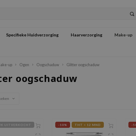
Specifieke Huidverzorging
Haarverzorging
Make-up
ake-up
Ogen
Oogschaduw
Glitter oogschaduw
tter oogschaduw
keken
IJK UITVERKOCHT
-10%
THT < 12 MND
-5