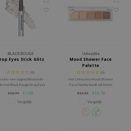
BLACK ROUGE
Unleashia
rop Eyes Stick Glitz
Mood Shower Face
Palette
(0)
(0)
reëer een oogverblindende
Het Unleashia Mood Shower
ok met Black Rouge Drop Eyes
Face Palette biedt vijf tinten
Stick Glitz. Waterproof
voor een luxueuze gloed,
€7,00
€10,78
€13,99
€19,59
oogschaduwstick met
veelzijdig als highlighter, blush
holografische glans en
topper en oogschaduw.
Vergelijk
Vergelijk
langdurige fixatie.