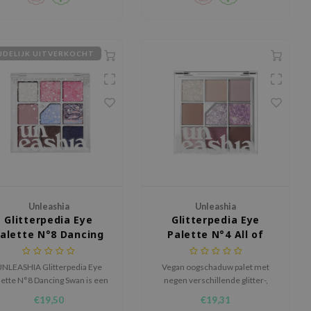
JDELIJK UITVERKOCHT
Unleashia
Unleashia
Glitterpedia Eye
Glitterpedia Eye
alette N°8 Dancing
Palette N°4 All of
Swan
Lavender Fog
NLEASHIA Glitterpedia Eye
Vegan oogschaduw palet met
lette N°8 Dancing Swan is een
negen verschillende glitter-,
elzijdig oogschaduwpalet met
glans- en matte tinten voor
€19,50
€19,31
een mix van matte en
zowel dagelijks gebruik als voor