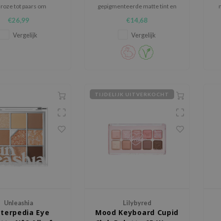
 roze tot paars om
gepigmenteerde matte tint en
llende oog-looks te
een glittertint om verschillende
€26,99
€14,68
creëren.
looks te creëren.
zo
Vergelijk
Vergelijk
TIJDELIJK UITVERKOCHT
Unleashia
Lilybyred
tterpedia Eye
Mood Keyboard Cupid