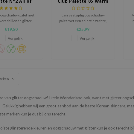
tte N°2 All of
Club Palette 05 Warm
Brown
Membership
oogschaduw palet met
Een veelzijdig oogschaduw
V
erschillende glitter-,
palet met een selectie zachte,
 en matte tinten voor
romantische tinten met matte
€19,50
€25,99
gelijks gebruik als voor
en glanzende finishes, perfect
zo
iale gelegenheden.
voor het creëren van prachtige,
Vergelijk
Vergelijk
dagelijkse looks.
keken
 zo van glitter oogschaduw? Little Wonderland ook, want met glitter oogsc
t. Gelukkig hebben wij een groot aanbod aan de beste Korean skincare, m
ste merken kun je dus bij ons terecht.
iste glinsterende kleuren en oogschaduw met glitter kun je ook terecht bi