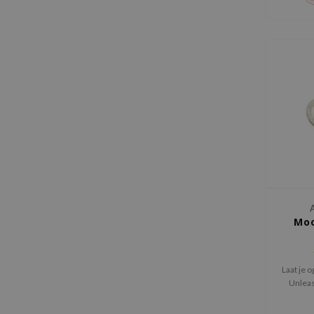
A
Moo
Laat je 
Unleas
Glitt
vloeibar