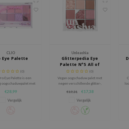
CLIO
Unleashia
o Eye Palette
Glitterpedia Eye
D
Palette N°5 All of
Dusty Rose
(0)
(0)
ro Eye Palette is een
Vegan oogschaduw palet met
C
ig oogschaduwpalet met
negen verschillende glitter-,
lo
rgvuldig samengestelde
glans- en matte tinten voor
€28,99
€17,38
€19,31
 variërend van zachte
zowel dagelijks gebruik als voor
leuren tot opvallende
speciale gelegenheden.
Vergelijk
Vergelijk
arels en glitters.