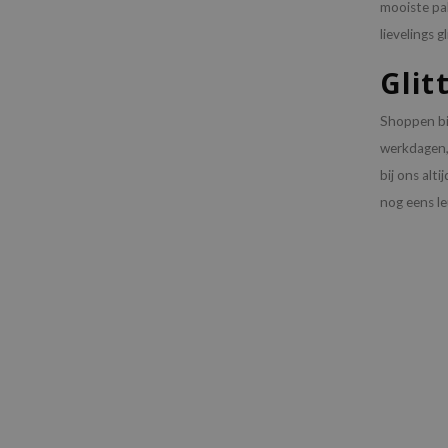
mooiste pal
lievelings g
Glit
Shoppen bij
werkdagen, 
bij ons alt
nog eens le