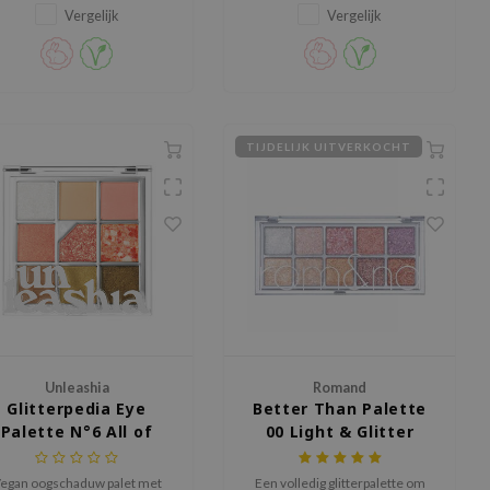
insterende tinten die zorgen
speciale gelegenheden.
Vergelijk
Vergelijk
voor een elegante,
sprankelende ooglook.
TIJDELIJK UITVERKOCHT
Unleashia
Romand
Glitterpedia Eye
Better Than Palette
Palette N°6 All of
00 Light & Glitter
Citrus
Garden
egan oogschaduw palet met
Een volledig glitterpalette om