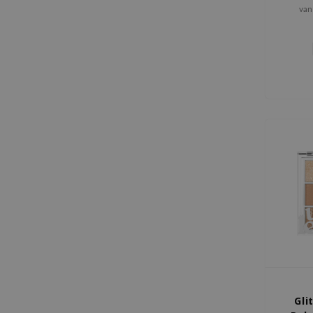
van
opva
Gli