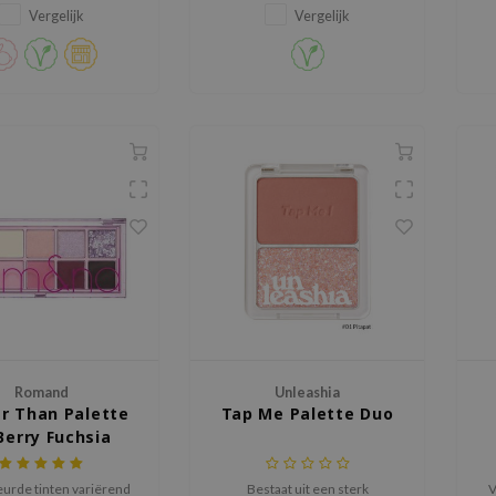
een intens glanzende
en matte finishes, verrijkt met
gl
Vergelijk
Vergelijk
ooglook.
multidimensionale glitters die
zorgen voor een intense,
sprankelende look met
minimale fallout.
Romand
Unleashia
r Than Palette
Tap Me Palette Duo
Berry Fuchsia
Garden
eurde tinten variërend
Bestaat uit een sterk
V