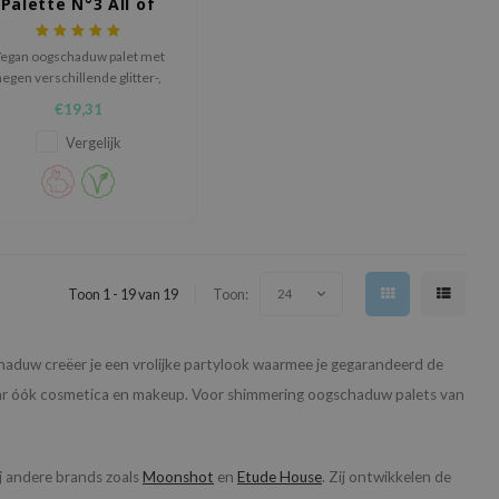
Palette N°3 All of
Coralpink
egan oogschaduw palet met
negen verschillende glitter-,
glans- en matte tinten voor
€19,31
wel dagelijks gebruik als voor
speciale gelegenheden.
Vergelijk
Toon 1 - 19 van 19
Toon:
24
haduw creëer je een vrolijke partylook waarmee je gegarandeerd de
aar óók cosmetica en makeup. Voor shimmering oogschaduw palets van
j andere brands zoals
Moonshot
en
Etude House
. Zij ontwikkelen de