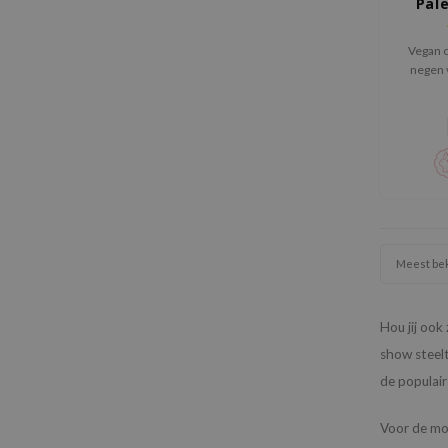
Pale
Vegan 
negen v
glans-
zowel da
spec
Meest be
Hou jij ook
show steel
de populair
Voor de moo