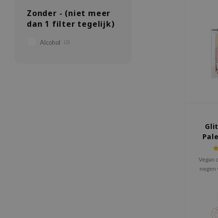
Zonder - (niet meer
dan 1 filter tegelijk)
Alcohol
(2)
Gli
Pale
Vegan 
negen v
glans-
zowel da
spec