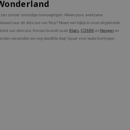
e Wonderland
ucten zonder onnodige toevoegingen. Alleen pure, werkzame
nieuwd naar de skincare van Re:p? Neem een kijkje in onze uitgebreide
gebied van skincare: Korean brands zoals
Klairs
,
COSRX
en
Neogen
en
 worden verzenden we nog dezelfde dag! Spaar voor leuke kortingen