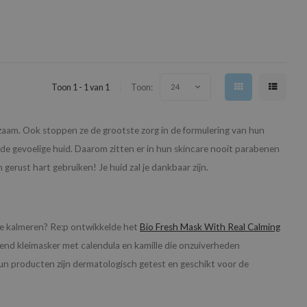
Toon 1 - 1 van 1
Toon:
24
rzaam. Ook stoppen ze de grootste zorg in de formulering van hun
r de gevoelige huid. Daarom zitten er in hun skincare nooit parabenen
gerust hart gebruiken! Je huid zal je dankbaar zijn.
 te kalmeren? Re:p ontwikkelde het
Bio Fresh Mask With Real Calming
rgend kleimasker met calendula en kamille die onzuiverheden
hun producten zijn dermatologisch getest en geschikt voor de