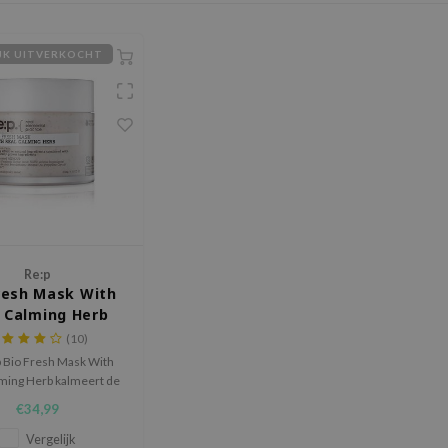
IJK UITVERKOCHT
Re:p
resh Mask With
 Calming Herb
(10)
p Bio Fresh Mask With
lming Herb kalmeert de
e en geïrriteerde huid
€34,99
mindert roodheid en
ontstekingen.
Vergelijk