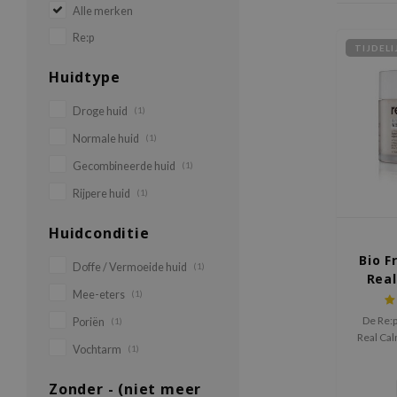
Alle merken
Re:p
TIJDEL
Huidtype
Droge huid
(1)
Normale huid
(1)
Gecombineerde huid
(1)
Rijpere huid
(1)
Huidconditie
Bio F
Doffe / Vermoeide huid
(1)
Real
Mee-eters
(1)
De Re:
Poriën
(1)
Real Ca
Vochtarm
(1)
vermoeid
en ver
Zonder - (niet meer