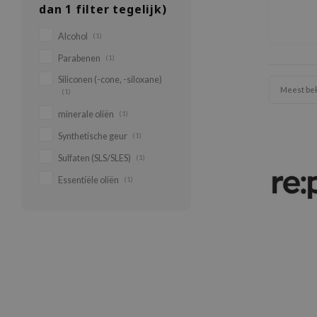
dan 1 filter tegelijk)
Alcohol
(1)
Parabenen
(1)
Siliconen (-cone, -siloxane)
Meest be
(1)
minerale oliën
(1)
Synthetische geur
(1)
Sulfaten (SLS/SLES)
(1)
Essentiële oliën
(1)