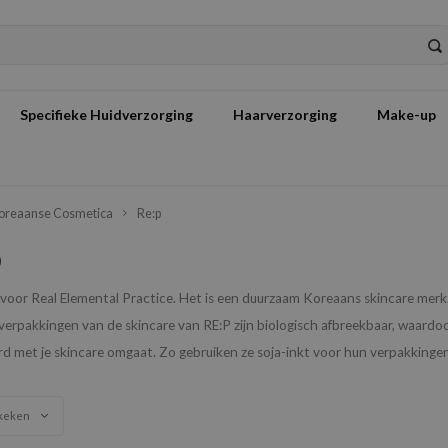
Specifieke Huidverzorging
Haarverzorging
Make-up
oreaanse Cosmetica
Re:p
p
 voor Real Elemental Practice. Het is een duurzaam Koreaans skincare me
verpakkingen van de skincare van RE:P zijn biologisch afbreekbaar, waardoor 
 met je skincare omgaat. Zo gebruiken ze soja-inkt voor hun verpakkingen,
keken