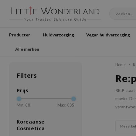
Producten
Huidverzorging
Vegan huidverzorging
Alle merken
Home
K
Filters
Re:
Prijs
RE:P
staat
manier. De 
Min: €
0
Max: €
35
verantwoord
Koreaanse
Meest be
Cosmetica