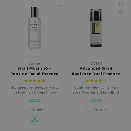
oel
tras
owus
 Reju-All
gredients
ydoll
ntellian24
Jumiso
COSRX
owpure
Snail Mucin 95 +
Advanced Snail
Peptide Facial Essence
Radiance Dual Essence
ower Mate
ist
Hydrateert, verstevigt en voedt
Combineert de krachten van
de huid met slakkenslijm en
zowel 3 soorten slakken filtraat
rka
peptiden, geschikt voor alle
als niacinamide waardoor de
€21,02
€31,95
huidtypes.
huid steviger en
gehydrateerder aan zal voelen.
Vergelijk
Vergelijk