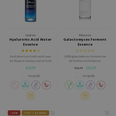
jar
dicube
s de BAHA
ren
Isntree
Mixsoon
ybyred
Hyaluronic Acid Water
Galactomyces Ferment
Essence
Essence
encia
udio 17
Hydrateert en trekt vocht naar
100% galactomyces ferment om
de diepere niveaus van je huid,
de huid te verhelderen,
ly
waardoor de collageen- en
hydrateren en versterken.
€20,99
€24,29
€26,99
elastinevezels vochtig en
odance
gezond blijven
Vergelijk
Vergelijk
ja
VEBLUE
o
use of Hur
-10%
THT < 12 MND