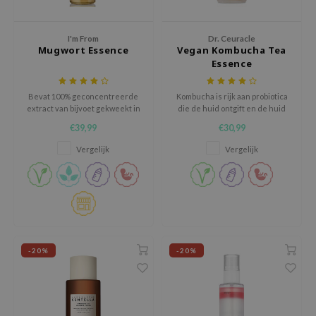
hto Mentholatum
mand
I'm From
Dr. Ceuracle
und Lab
Mugwort Essence
Vegan Kombucha Tea
Essence
LB
cret Key
Bevat 100% geconcentreerde
Kombucha is rijk aan probiotica
extract van bijvoet gekweekt in
die de huid ontgift en de huid
iseido
de provincie Ganghwa.
weerbaarder maakt tegen
€39,99
€30,99
schadelijke invloeden.
ris
Vergelijk
Vergelijk
infood
IN1004
inRx LAB
P
me By Mi
-20%
-20%
B
ank You Farmer
e Face Shop