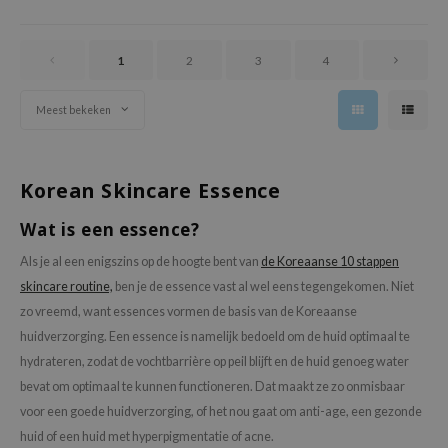
1
2
3
4
Meest bekeken
Korean Skincare Essence
Wat is een essence?
Als je al een enigszins op de hoogte bent van
de Koreaanse 10 stappen
skincare routine,
ben je de essence vast al wel eens tegengekomen. Niet
zo vreemd, want essences vormen de basis van de Koreaanse
huidverzorging. Een essence is namelijk bedoeld om de huid optimaal te
hydrateren, zodat de vochtbarrière op peil blijft en de huid genoeg water
bevat om optimaal te kunnen functioneren. Dat maakt ze zo onmisbaar
voor een goede huidverzorging, of het nou gaat om anti-age, een gezonde
huid of een huid met hyperpigmentatie of acne.