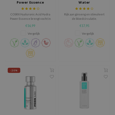
Power Essence
Water
ehan
ntree
COSRX Hyaluronic Acid Hydra
Rijk aan ginseng en stimuleert
Power Essence brengt vocht in
de bloedcirculatie.
s Skin
en sluit het vocht af zodat deze
€16,99
€17,95
niet verdampt.
NIK
Vergelijk
Vergelijk
n Skin
jun
solution
miso
irs
-20%
avuu
elf
se
ndal
dor