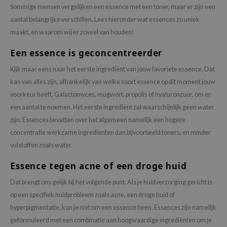
Sommige mensen vergelijken een essence met een toner, maar er zijn een
aantal belangrijke verschillen. Lees hieronder wat essences zo uniek
maakt, en waarom wij er zoveel van houden!
Een essence is geconcentreerder
Kijk maar eens naar het eerste ingrediënt van jouw favoriete essence. Dat
kan van alles zijn, afhankelijk van welke soort essence op dit moment jouw
voorkeur heeft. Galactomyces, mugwort, propolis of hyaluronzuur, om er
een aantal te noemen. Het eerste ingrediënt zal waarschijnlijk geen water
zijn. Essences bevatten over het algemeen namelijk een hogere
concentratie werkzame ingrediënten dan bijvoorbeeld toners, en minder
vulstoffen zoals water.
Essence tegen acne of een droge huid
Dat brengt ons gelijk bij het volgende punt. Als je huidverzorging gericht is
op een specifiek huidprobleem zoals acne, een droge huid of
hyperpigmentatie, kun je niet om een essence heen. Essences zijn namelijk
geformuleerd met een combinatie aan hoogwaardige ingrediënten om je