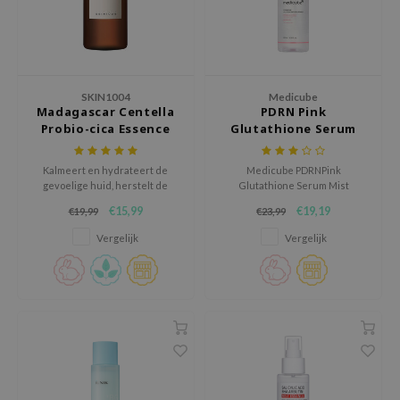
e Plant Base
e Saem
A'M
SKIN1004
Medicube
 Cool For School
Madagascar Centella
PDRN Pink
Probio-cica Essence
Glutathione Serum
rriden
Toner
Mist
oiareuke
Kalmeert en hydrateert de
Medicube PDRNPink
icharm
gevoelige huid, herstelt de
Glutathione Serum Mist
huidbarrière en maakt de huid
hydrateert, kalmeert en
€15,99
€19,19
€19,99
€23,99
 Cosmetics
gladder.
verzacht irritaties. Deze lichte
mist versterkt de huidbarrière
Vergelijk
Vergelijk
lcos Kwailnara
en geeft een stralende glow.
Ideaal voor de gevoelige huid.
-1
dah
SE
borian
ianclub