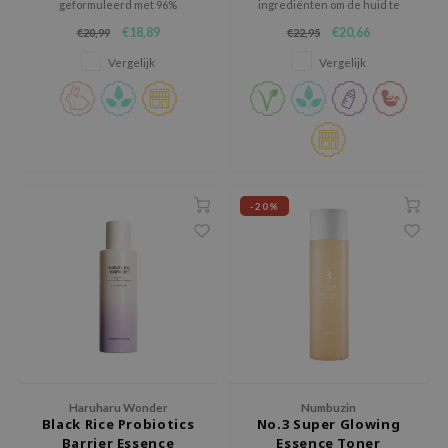
geformuleerd met 96%
ingrediënten om de huid te
 Wishtrend
slakkenslijm.
revitaliseren en te herstellen.
€18,89
€20,66
€20,99
€22,95
limax
Vergelijk
Vergelijk
IO
SRX
riya
wytree
ctor.G
-20%
uble Dare
 Althea
 Ceuracle
zavecca
bryolisse
ude House
Haruharu Wonder
Numbuzin
olio
Black Rice Probiotics
No.3 Super Glowing
Barrier Essence
Essence Toner
oir