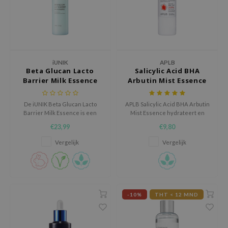
RMA:B
leashia
mbuzin
HI
iUNIK
APLB
e Potions
Beta Glucan Lacto
Salicylic Acid BHA
Barrier Milk Essence
Arbutin Mist Essence
essed Moon
ine
De iUNIK Beta Glucan Lacto
APLB Salicylic Acid BHA Arbutin
Barrier Milk Essence is een
Mist Essence hydrateert en
ora
hydraterende milk essence die
kalmeert gevoelige huid met
€23,99
€9,80
lorgram
helpt de huidbarrière te
20,9% Salicylic Arbut CEN en
versterken en de huid intens te
Centella 3x Complex.
Vergelijk
Vergelijk
xir
voeden.
IN&LAB
ling Bird
CREA &Honey
-10%
THT < 12 MND
edly
Tir