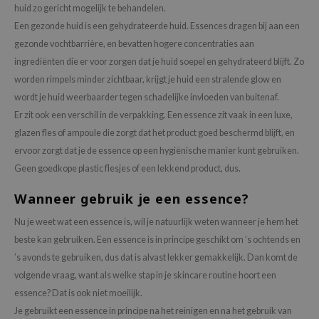
huid zo gericht mogelijk te behandelen.
Een gezonde huid is een gehydrateerde huid. Essences dragen bij aan een
gezonde vochtbarrière, en bevatten hogere concentraties aan
ingrediënten die er voor zorgen dat je huid soepel en gehydrateerd blijft. Zo
worden rimpels minder zichtbaar, krijgt je huid een stralende glow en
wordt je huid weerbaarder tegen schadelijke invloeden van buitenaf.
Er zit ook een verschil in de verpakking. Een essence zit vaak in een luxe,
glazen fles of ampoule die zorgt dat het product goed beschermd blijft, en
ervoor zorgt dat je de essence op een hygiënische manier kunt gebruiken.
Geen goedkope plastic flesjes of een lekkend product, dus.
Wanneer gebruik je een essence?
Nu je weet wat een essence is, wil je natuurlijk weten wanneer je hem het
beste kan gebruiken. Een essence is in principe geschikt om ’s ochtends en
’s avonds te gebruiken, dus dat is alvast lekker gemakkelijk. Dan komt de
volgende vraag, want als welke stap in je skincare routine hoort een
essence? Dat is ook niet moeilijk.
Je gebruikt een essence in principe na het reinigen en na het gebruik van