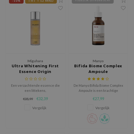
-10%
THT < 12 MND
TIJDELIJK UITVERKOCHT
AAH
RCELL
EMORLAB
.Melaxin
amisa
nyo
Miguhara
Manyo
apuri
Ultra Whitening First
Bifida Biome Complex
Essence Origin
Ampoule
ture Republic
ev
Een verzachtende essence die
De Manyo Bifida Biome Complex
een littekens,
Ampoule is een krachtige
tseline
hyperpigmentatie, en een rode
herstellende ampoule die helpt
€32,39
€27,99
€35,99
huid aanpakt.
de huidbarrière te versterken
 Placosmetics
en tekenen van
Vergelijk
Vergelijk
roid
huidveroudering te
verminderen.
ecell
ixir