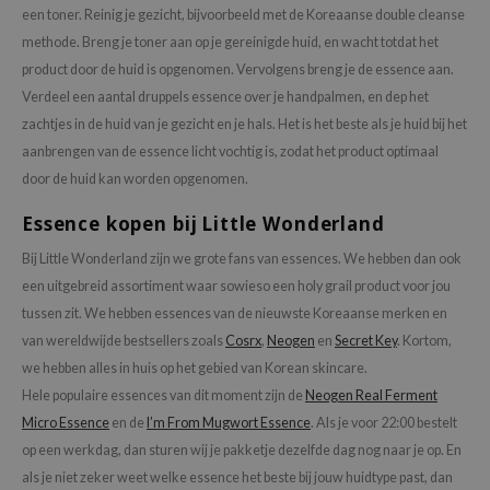
een toner. Reinig je gezicht, bijvoorbeeld met de Koreaanse double cleanse
methode. Breng je toner aan op je gereinigde huid, en wacht totdat het
product door de huid is opgenomen. Vervolgens breng je de essence aan.
Verdeel een aantal druppels essence over je handpalmen, en dep het
zachtjes in de huid van je gezicht en je hals. Het is het beste als je huid bij het
aanbrengen van de essence licht vochtig is, zodat het product optimaal
door de huid kan worden opgenomen.
Essence kopen bij Little Wonderland
Bij Little Wonderland zijn we grote fans van essences. We hebben dan ook
een uitgebreid assortiment waar sowieso een holy grail product voor jou
tussen zit. We hebben essences van de nieuwste Koreaanse merken en
van wereldwijde bestsellers zoals
Cosrx
,
Neogen
en
Secret Key
. Kortom,
we hebben alles in huis op het gebied van Korean skincare.
Hele populaire essences van dit moment zijn de
Neogen Real Ferment
Micro Essence
en de
I’m From Mugwort Essence
. Als je voor 22:00 bestelt
op een werkdag, dan sturen wij je pakketje dezelfde dag nog naar je op. En
als je niet zeker weet welke essence het beste bij jouw huidtype past, dan