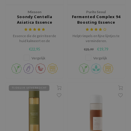
xsoon
Mixsoon
Purito Seoul
onshot
Soondy Centella
Fermented Complex 94
Asiatica Essence
Boosting Essence
CIFIC
rd
Essence die de geïrriteerde
Helpt rimpels en fijne lijntjes te
huid kalmeert en de
verminderen.
ogen
huidbarrière versterkt.
€22,95
€19,79
€21,99
ne Less
Vergelijk
Vergelijk
ach C
ripera
itfée
ykology
TIJDELIJK UITVERKOCHT
rito SEOUL
unkang Yul
l Barrier
:p