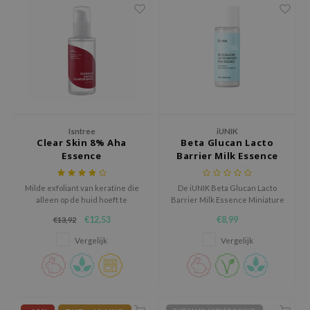
tch Me Patch
ZIGAE MANSION
e-Day's You
SECRET
nell
ndsay
Isntree
iUNIK
QUALBERRY
Clear Skin 8% Aha
Beta Glucan Lacto
Essence
Barrier Milk Essence
YTH
Miniature
ka
Milde exfoliant van keratine die
De iUNIK Beta Glucan Lacto
nhalla
alleen op de huid hoeft te
Barrier Milk Essence Miniature
worden aangebracht om
is een hydraterende milk
€12,53
€8,99
€13,92
aye
keratine te verwijderen voor
essence die helpt de
een flexibelere huid
huidbarrière te versterken en
Vergelijk
Vergelijk
ganifect
de huid intens te voeden.
ee
ernative Stereo
nce