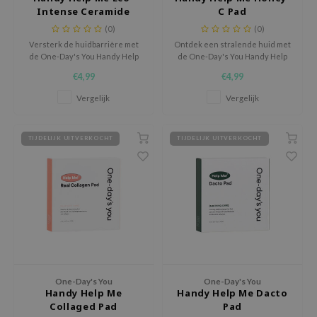
 Wishtrend
Intense Ceramide
C Pad
Ampoule pad
(0)
(0)
limax
Versterk de huidbarrière met
Ontdek een stralende huid met
IO
de One-Day's You Handy Help
de One-Day's You Handy Help
Me Eco-Intense Ceramide
Me Honey-C Pad, een
SRX
€4,99
€4,99
Ampoule Pad, een handige
verhelderende tonerpad voor
tonerpad met een melkachtige
dagelijks gebruik.
riya
Vergelijk
Vergelijk
essence die intens hydrateert,
verzacht en beschermt.
wytree
TIJDELIJK UITVERKOCHT
TIJDELIJK UITVERKOCHT
ctor.G
uble Dare
 Althea
 Ceuracle
zavecca
bryolisse
ude House
One-Day's You
One-Day's You
Handy Help Me
Handy Help Me Dacto
olio
Collaged Pad
Pad
oir