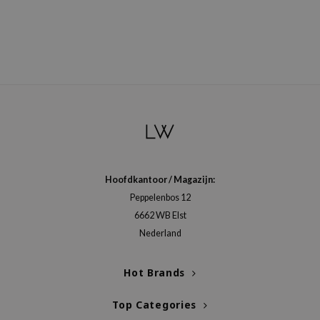
ehan
ntree
s Skin
NIK
n Skin
jun
solution
miso
Hoofdkantoor / Magazijn:
irs
Peppelenbos 12
avuu
6662 WB Elst
elf
Nederland
se
Hot Brands
ndal
dor
Top Categories