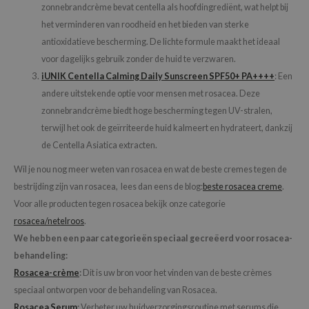
RMA:B
zonnebrandcrème bevat centella als hoofdingrediënt, wat helpt bij
het verminderen van roodheid en het bieden van sterke
leashia
antioxidatieve bescherming. De lichte formule maakt het ideaal
mbuzin
voor dagelijks gebruik zonder de huid te verzwaren.
HI
iUNIK Centella Calming Daily Sunscreen SPF50+ PA++++
: Een
e Potions
andere uitstekende optie voor mensen met rosacea. Deze
zonnebrandcrème biedt hoge bescherming tegen UV-stralen,
essed Moon
terwijl het ook de geïrriteerde huid kalmeert en hydrateert, dankzij
ine
de Centella Asiatica extracten.
ora
Wil je nou nog meer weten van rosacea en wat de beste cremes tegen de
lorgram
bestrijding zijn van rosacea, lees dan eens de blog:
beste rosacea creme
.
xir
Voor alle producten tegen rosacea bekijk onze categorie
IN&LAB
rosacea/netelroos
.
We hebben een paar categorieën speciaal gecreëerd voor rosacea-
ling Bird
behandeling:
CREA &Honey
Rosacea-crème
:
Dit is uw bron voor het vinden van de beste crèmes
edly
speciaal ontworpen voor de behandeling van Rosacea.
Tir
Rosacea Serum
:
Verbeter uw huidverzorgingsroutine met serums die