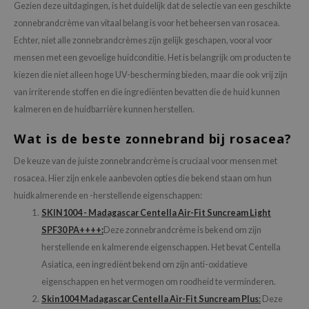
Gezien deze uitdagingen, is het duidelijk dat de selectie van een geschikte
e Plant Base
zonnebrandcrème van vitaal belang is voor het beheersen van rosacea.
e Saem
Echter, niet alle zonnebrandcrèmes zijn gelijk geschapen, vooral voor
A'M
mensen met een gevoelige huidconditie. Het is belangrijk om producten te
kiezen die niet alleen hoge UV-bescherming bieden, maar die ook vrij zijn
 Cool For School
van irriterende stoffen en die ingrediënten bevatten die de huid kunnen
rriden
kalmeren en de huidbarrière kunnen herstellen.
oiareuke
Wat is de beste zonnebrand bij rosacea?
icharm
De keuze van de juiste zonnebrandcrème is cruciaal voor mensen met
 Cosmetics
rosacea. Hier zijn enkele aanbevolen opties die bekend staan om hun
lcos Kwailnara
huidkalmerende en -herstellende eigenschappen:
-1
SKIN1004 - Madagascar Centella Air-Fit Suncream Light
dah
SPF30 PA++++:
Deze zonnebrandcrème is bekend om zijn
herstellende en kalmerende eigenschappen. Het bevat Centella
SE
Asiatica, een ingrediënt bekend om zijn anti-oxidatieve
borian
eigenschappen en het vermogen om roodheid te verminderen.
ianclub
Skin1004 Madagascar Centella Air-Fit Suncream Plus
:
Deze