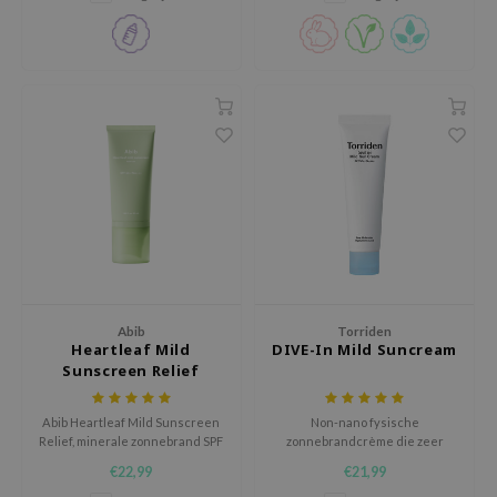
UVA- en UVB-straling.
ehan
ntree
s Skin
NIK
n Skin
jun
solution
miso
irs
avuu
Abib
Torriden
Heartleaf Mild
DIVE-In Mild Suncream
elf
Sunscreen Relief
se
Abib Heartleaf Mild Sunscreen
Non-nano fysische
ndal
Relief, minerale zonnebrand SPF
zonnebrandcrème die zeer
50+ PA++++ die beschermt,
geschikt is voor de meest
dor
€22,99
€21,99
hydrateert, kalmeert en
gevoelige huiden.