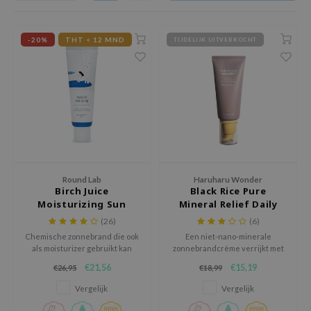
chaamsverzorging
ila Co
Groene Thee
pverzorging
rr Cosmetics
Zoethout
-20%
THT < 12 MND
TIJDELIJK UITVERKOCHT
cessoires
rulab
Beta-glucan
ni verzorgingsproducten
 Lab
Centella Asiatica
pplementen
auty of Joseon
PDRN
ts / Giftcard
llaMonster
Azelaic Acid
lflower
Mandelic Acid
nton
Round Lab
Haruharu Wonder
Birch Juice
Black Rice Pure
oré
Moisturizing Sun
Mineral Relief Daily
ack Rouge
Cream SPF50+ PA++++
Sunscreen
(26)
(6)
the
Chemische zonnebrand die ook
Een niet-nano-minerale
als moisturizer gebruikt kan
zonnebrandcrème verrijkt met
najour
worden.
verzachtende en voedende
€21,56
€15,19
€26,95
€18,99
ingrediënten.
tish M
Vergelijk
Vergelijk
eno