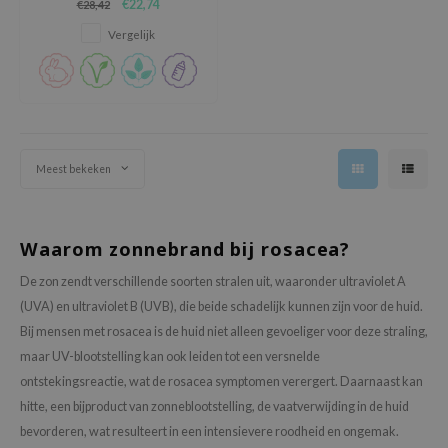
hto Mentholatum
€22,74
€28,42
zonnebrandcrème die de huid
breed beschermt tegen UVA en
Vergelijk
mand
UVB straling.
und Lab
LB
cret Key
iseido
Meest bekeken
ris
infood
Waarom zonnebrand bij rosacea?
IN1004
De zon zendt verschillende soorten stralen uit, waaronder ultraviolet A
inRx LAB
(UVA) en ultraviolet B (UVB), die beide schadelijk kunnen zijn voor de huid.
P
Bij mensen met rosacea is de huid niet alleen gevoeliger voor deze straling,
me By Mi
maar UV-blootstelling kan ook leiden tot een versnelde
B
ontstekingsreactie, wat de rosacea symptomen verergert. Daarnaast kan
hitte, een bijproduct van zonneblootstelling, de vaatverwijding in de huid
ank You Farmer
bevorderen, wat resulteert in een intensievere roodheid en ongemak.
e Face Shop