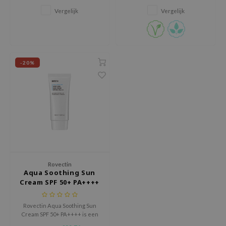
huid effectief beschermt tegen
xsoon
Vergelijk
Vergelijk
zowel UVA als UVB stralen.
onshot
CIFIC
rd
-20%
ogen
ne Less
ach C
ripera
itfée
ykology
Rovectin
rito SEOUL
Aqua Soothing Sun
Cream SPF 50+ PA++++
unkang Yul
l Barrier
Rovectin Aqua Soothing Sun
:p
Cream SPF 50+ PA++++ is een
milde en hydraterende