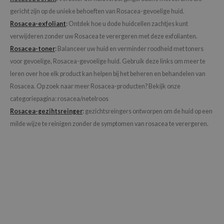
gericht zijn op de unieke behoeften van Rosacea-gevoelige huid.
jar
Rosacea-exfoliant
:
Ontdek hoe u dode huidcellen zachtjes kunt
dicube
verwijderen zonder uw Rosacea te verergeren met deze exfolianten.
s de BAHA
Rosacea-toner
:
Balanceer uw huid en verminder roodheid met toners
ren
voor gevoelige, Rosacea-gevoelige huid. Gebruik deze links om meer te
leren over hoe elk product kan helpen bij het beheren en behandelen van
ybyred
Rosacea. Op zoek naar meer Rosacea-producten? Bekijk onze
encia
categoriepagina: rosacea/netelroos
udio 17
Rosacea-gezihtsreinger
:
gezichtsreingers ontworpen om de huid op een
ly
milde wijze te reinigen zonder de symptomen van rosacea te verergeren.
odance
ja
VEBLUE
o
use of Hur