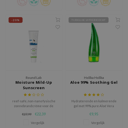
 Wishtrend
limax
-20%
TIJDELIJK UITVERKOCHT
IO
SRX
riya
wytree
ctor.G
uble Dare
 Althea
Round Lab
Holika Holika
Moisture Mild-Up
Aloe 99% Soothing Gel
 Ceuracle
Sunscreen
zavecca
bryolisse
reef-safe, non-nano fysische
Hydraterende en kalmerende
zonnebrandcrème voor de
gel met 99% pure Aloë Vera
ude House
meest gevoelige huiden.
extracten, aangevuld met
€22,39
€9,95
€27,99
Centella extracten.
olio
Vergelijk
Vergelijk
oir