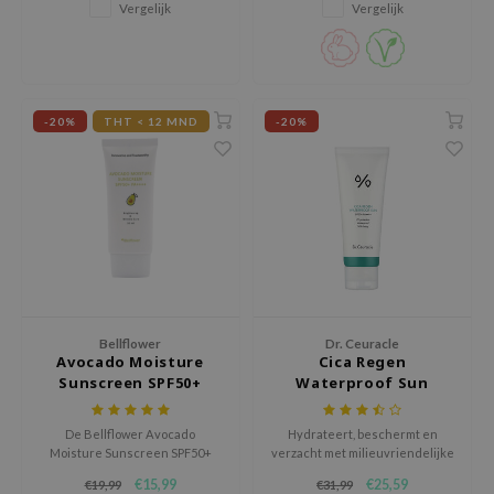
gom
roodheid corrigeert voor
Vergelijk
Vergelijk
dagelijks gebruik.
arecipe
neige
CQUEEN
-20%
THT < 12 MND
-20%
ke P:rem
monde
sil
ry May
diheal
dipeel
mebox
Bellflower
Dr. Ceuracle
Avocado Moisture
Cica Regen
guhara
Sunscreen SPF50+
Waterproof Sun
PA++++
seEnScene
De Bellflower Avocado
Hydrateert, beschermt en
ssha
Moisture Sunscreen SPF50+
verzacht met milieuvriendelijke
PA++++ is een zachte,
ingrediënten.
zon
€15,99
€25,59
€19,99
€31,99
chemische zonnebrand die de