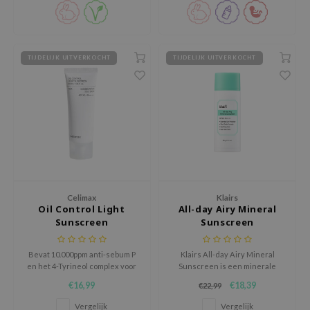
ecipe
dia
TIJDELIJK UITVERKOCHT
TIJDELIJK UITVERKOCHT
 Skin
odal
nskin
ruharu Wonder
imish
ika Holika
GGEE
Celimax
Klairs
Oil Control Light
All-day Airy Mineral
Dew Care
Sunscreen
Sunscreen
iyoon
Bevat 10.000ppm anti-sebum P
Klairs All-day Airy Mineral
m From
en het 4-Tyrineol complex voor
Sunscreen is een minerale
deed Labs
een zijdezachte huid.
zonnebrandcrème met SPF50+
€16,99
€18,39
€22,99
PA++++ die de huid dagelijks
isfree
beschermt tegen schadelijke
Vergelijk
Vergelijk