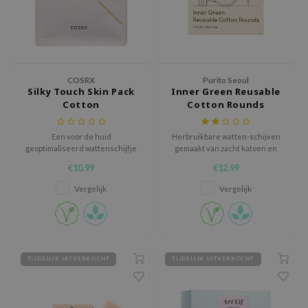
gom
arecipe
neige
CQUEEN
COSRX
Purito Seoul
ke P:rem
Silky Touch Skin Pack
Inner Green Reusable
Cotton
Cotton Rounds
monde
sil
Een voor de huid
Herbruikbare watten-schijven
geoptimaliseerd wattenschijfje
gemaakt van zacht katoen en
ry May
dat een maximale hoeveelheid
bamboe
€10,99
€12,99
diheal
vocht aan de huid levert, zelfs
met een kleine hoeveelheid
Vergelijk
Vergelijk
dipeel
toner
mebox
guhara
seEnScene
TIJDELIJK UITVERKOCHT
TIJDELIJK UITVERKOCHT
ssha
zon