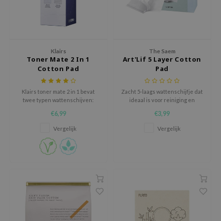
ehan
ntree
s Skin
Klairs
The Saem
NIK
Toner Mate 2 In 1
Art'Lif 5 Layer Cotton
Cotton Pad
Pad
n Skin
jun
Klairs toner mate 2 in 1 bevat
Zacht 5-laags wattenschijfje dat
solution
twee typen wattenschijven:
ideaal is voor reiniging en
compressed cotton pads
huidverzorging.
€6,99
€3,99
miso
(samengeperste
wattenschijven) en sponge
Vergelijk
Vergelijk
irs
cotton pads (sponzige
wattenschijven).
avuu
elf
se
ndal
dor