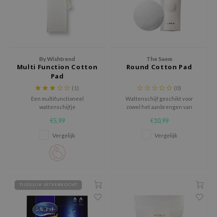
 Wishtrend
limax
IO
SRX
By Wishtrend
The Saem
riya
Multi Function Cotton
Round Cotton Pad
Pad
wytree
(1)
(0)
ctor.G
Een multifunctioneel
Wattenschijf geschikt voor
wattenschijfje
zowel het aanbrengen van
uble Dare
producten als het verwijderen
€5,99
€10,99
ervan.
 Althea
Vergelijk
Vergelijk
 Ceuracle
zavecca
bryolisse
TIJDELIJK UITVERKOCHT
ude House
olio
oir