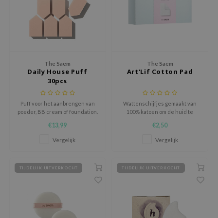
xsoon
onshot
CIFIC
rd
The Saem
The Saem
ogen
Daily House Puff
Art'Lif Cotton Pad
30pcs
ne Less
ach C
Puff voor het aanbrengen van
Wattenschijfjes gemaakt van
poeder, BB cream of foundation.
100% katoen om de huid te
ripera
reinigen of om
€13,99
€2,50
huidverzorgingsproducten aan
itfée
te brengen.
Vergelijk
Vergelijk
ykology
rito SEOUL
TIJDELIJK UITVERKOCHT
TIJDELIJK UITVERKOCHT
unkang Yul
l Barrier
:p