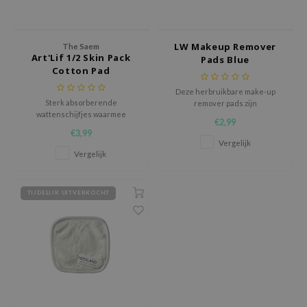
e Plant Base
e Saem
LW Makeup Remover
The Saem
Art'Lif 1/2 Skin Pack
A'M
Pads Blue
Cotton Pad
 Cool For School
Deze herbruikbare make-up
rriden
Sterk absorberende
remover pads zijn
wattenschijfjes waarmee
milieuvriendelijke, wasbare
oiareuke
€2,99
product verspilling beperkt
alternatieven voor
€3,99
wordt.
wattenschijfjes, ontworpen om
icharm
Vergelijk
de huid mild en effectief te
Vergelijk
reinigen en tegelijkertijd afval
 Cosmetics
te verminderen.
lcos Kwailnara
TIJDELIJK UITVERKOCHT
-1
dah
SE
borian
ianclub