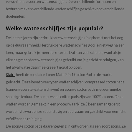
verschillende soorten wattenschijfjes. De verschillende formaten en
jar
texturen maken verschillende wattenschijfjes geschikt voor verschillende
dicube
doeleinden!
s de BAHA
Welke wattenschijfjes zijn populair?
ren
De laatste jaren zijn herbruikbare wattenschijfjes in opkomst met het oog
ybyred
op de duurzaamheid. Herbruikbare wattenschijfjes gooi je niet weg na éen
keer, maar gebruik je meerdere keren. Dat kan veel schelen, want als je
encia
elke dag meerdere wattenschijfjes gebruikt om je gezicht te reinigen, kan
udio 17
het afval wat je daarmee creëert nogal oplopen.
ly
Klairs
heeft de populaire Toner Mate 2 in 1 Cotton Pad op de markt
odance
gebracht. Deze bevat twee typen wattenschijven: compressed cotton pads
ja
(samengeperste wattenschijven) en sponge cotton pads met een unieke
sponzige textuur. De compressed cotton pads zijn van 100% katoen. Deze
watten worden gemaakt in een proces waarbij ze 5 keer samengeperst
VEBLUE
worden. Zo worden ze super stevig en duurzaam en geschikt voor een licht
o
exfoliërende reiniging.
use of Hur
De sponge cotton pads daarentegen zijn ontworpen als een soort spons. Ze