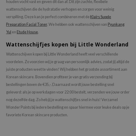
houden vocht vast en geven dit dan af. Dit zijn zachte, flexibele
tch Me Patch
wattenschijven die de hydratatie verhogen en zorgen voor weinig
ZIGAE MANSION
verspilling. Deze kan je perfect combineren met de
Klairs Supple
e-Day's You
Preparation Facial Toner
. We hebben ook wattenschijven van
Pyunkang
SECRET
Yul
en
Etude House
.
nell
Wattenschijfjes kopen bij Little Wonderland
ndsay
Wattenschijven kopen bij Little Wonderland heeft veel verschillende
QUALBERRY
voordelen. Zo voorzien wij je graag van persoonlijk advies, zodat jij altijd de
YTH
juiste producten weet te vinden! Wij hebben het grootste assortiment aan
Korean skincare. Bovendien profiteer je van gratis verzending bij
ka
bestellingen boven de €35,-. Daarnaast wordt jouw bestelling snel
nhalla
geleverd: als je op werkdagen voor 22:00 bestelt, verzenden we jouw order
aye
nog dezelfde dag. Zo heb jij je wattenschijfjes snel in huis! Verzamel
ganifect
Wonder Points bij iedere bestelling en spaar hiermee voor leuke deals op je
favoriete Korean skincare producten.
ee
ernative Stereo
nce