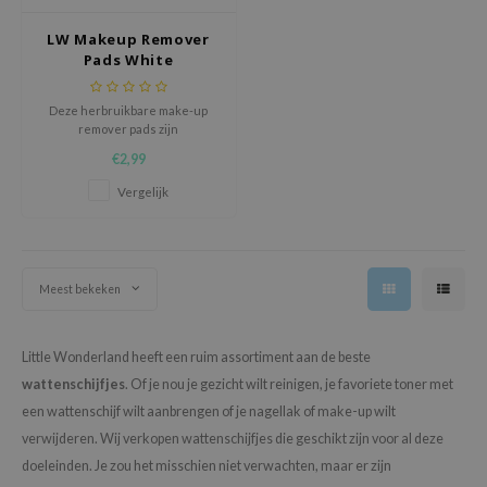
RMA:B
LW Makeup Remover
leashia
Pads White
mbuzin
HI
Deze herbruikbare make-up
remover pads zijn
e Potions
milieuvriendelijke, wasbare
€2,99
alternatieven voor
essed Moon
wattenschijfjes, ontworpen om
Vergelijk
de huid mild en effectief te
ine
reinigen en tegelijkertijd afval
te verminderen.
ora
lorgram
Meest bekeken
xir
IN&LAB
Little Wonderland heeft een ruim assortiment aan de beste
ling Bird
wattenschijfjes
. Of je nou je gezicht wilt reinigen, je favoriete toner met
een wattenschijf wilt aanbrengen of je nagellak of make-up wilt
CREA &Honey
verwijderen. Wij verkopen wattenschijfjes die geschikt zijn voor al deze
edly
doeleinden. Je zou het misschien niet verwachten, maar er zijn
Tir