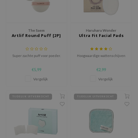
hto Mentholatum
mand
und Lab
LB
The Saem
Haruharu Wonder
Artlif Round Puff [2P]
Ultra Fit Facial Pads
cret Key
iseido
Super zachte puff voor poeder.
Hoogwaardige wattenschijven
ris
infood
€5,99
€2,99
IN1004
Vergelijk
Vergelijk
inRx LAB
P
TIJDELIJK UITVERKOCHT
TIJDELIJK UITVERKOCHT
me By Mi
B
ank You Farmer
e Face Shop