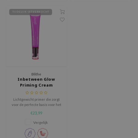
RMA:B
leashia
TIJDELIJK UITVERKOCHT
mbuzin
HI
e Potions
essed Moon
ine
ora
Blithe
Inbetween Glow
lorgram
Priming Cream
xir
IN&LAB
Lichtgewicht primer die zorgt
voor de perfecte basis voor het
ling Bird
aanbrengen van make-up
€23,99
CREA &Honey
Vergelijk
edly
Tir