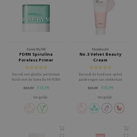
ecipe
dia
 Skin
odal
nskin
Some By Mi
Numbuzin
PDRN Spirulina
No.3 Velvet Beauty
ruharu Wonder
Poreless Primer
Cream
imish
Bereik een gladde, poriënloze
Bereidt de huid voor op het
ika Holika
finish met de Some By Mi PDRN
aanbrengen van vlekkeloze
Spirulina Poreless Primer, een
make-up, verbetert de
GGEE
€15,99
€15,99
€19,99
€19,99
innovatieve primerstick die
elasticiteit van de huid, maakt
Dew Care
overtollig talg absorbeert en
poriën glad en minimaliseert
Vergelijk
Vergelijk
imperfecties vervaagt zonder
een ongelijkmatige textuur.
iyoon
de poriën te verstoppen.
m From
deed Labs
isfree