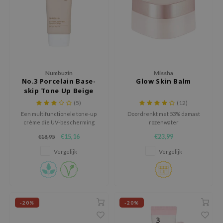
 Wishtrend
limax
IO
SRX
riya
Numbuzin
Missha
No.3 Porcelain Base-
Glow Skin Balm
wytree
skip Tone Up Beige
ctor.G
SPF 50+ PA++++
(5)
(12)
uble Dare
Een multifunctionele tone-up
Doordrenkt met 53% damast
crème die UV-bescherming
rozenwater
 Althea
biedt, de huid kalmeert en zorgt
€15,16
€23,99
€18,95
voor een vlekkeloze finish voor
 Ceuracle
een natuurlijke en stralende
Vergelijk
Vergelijk
look.
zavecca
bryolisse
ude House
-20%
-20%
olio
oir