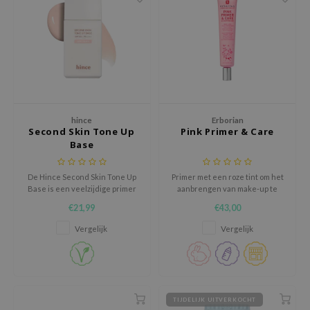
ehan
ntree
s Skin
NIK
n Skin
jun
hince
Erborian
Second Skin Tone Up
Pink Primer & Care
solution
Base
miso
De Hince Second Skin Tone Up
Primer met een roze tint om het
irs
Base is een veelzijdige primer
aanbrengen van make-up te
die de huid beschermt,
vergemakkelijken en de huid er
avuu
€21,99
€43,00
egaliseert en verheldert voor
glad uit te laten zien.
een stralende teint.
elf
Vergelijk
Vergelijk
se
ndal
dor
TIJDELIJK UITVERKOCHT