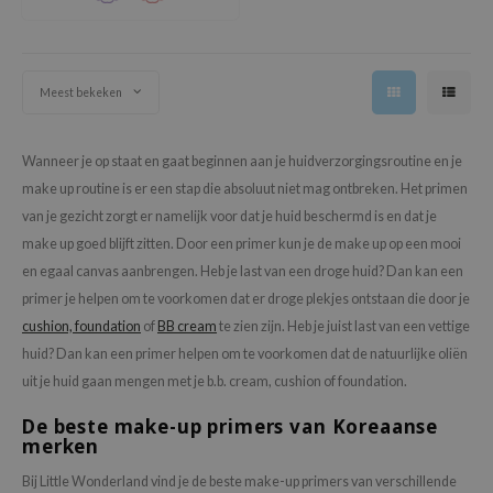
jar
dicube
Meest bekeken
s de BAHA
ren
Wanneer je op staat en gaat beginnen aan je huidverzorgingsroutine en je
ybyred
make up routine is er een stap die absoluut niet mag ontbreken. Het primen
encia
van je gezicht zorgt er namelijk voor dat je huid beschermd is en dat je
udio 17
make up goed blijft zitten. Door een primer kun je de make up op een mooi
ly
en egaal canvas aanbrengen. Heb je last van een droge huid? Dan kan een
primer je helpen om te voorkomen dat er droge plekjes ontstaan die door je
odance
cushion, foundation
of
BB cream
te zien zijn. Heb je juist last van een vettige
ja
huid? Dan kan een primer helpen om te voorkomen dat de natuurlijke oliën
uit je huid gaan mengen met je b.b. cream, cushion of foundation.
VEBLUE
De beste make-up primers van Koreaanse
o
merken
use of Hur
Bij Little Wonderland vind je de beste make-up primers van verschillende