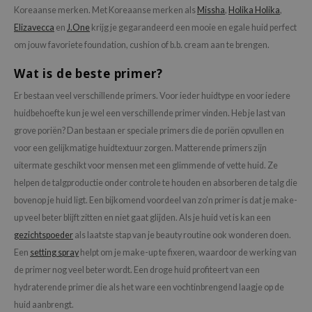
tch Me Patch
Koreaanse merken. Met Koreaanse merken als
Missha
,
Holika Holika
,
Elizavecca
en
J.One
krijg je gegarandeerd een mooie en egale huid perfect
ZIGAE MANSION
om jouw favoriete foundation, cushion of b.b. cream aan te brengen.
e-Day's You
Wat is de beste primer?
SECRET
nell
Er bestaan veel verschillende primers. Voor ieder huidtype en voor iedere
huidbehoefte kun je wel een verschillende primer vinden. Heb je last van
ndsay
grove poriën? Dan bestaan er speciale primers die de poriën opvullen en
QUALBERRY
voor een gelijkmatige huidtextuur zorgen. Matterende primers zijn
YTH
uitermate geschikt voor mensen met een glimmende of vette huid. Ze
ka
helpen de talgproductie onder controle te houden en absorberen de talg die
bovenop je huid ligt. Een bijkomend voordeel van zo’n primer is dat je make-
nhalla
up veel beter blijft zitten en niet gaat glijden. Als je huid vet is kan een
aye
gezichtspoeder
als laatste stap van je beauty routine ook wonderen doen.
ganifect
Een
setting spray
helpt om je make-up te fixeren, waardoor de werking van
ee
de primer nog veel beter wordt. Een droge huid profiteert van een
hydraterende primer die als het ware een vochtinbrengend laagje op de
ernative Stereo
huid aanbrengt.
nce