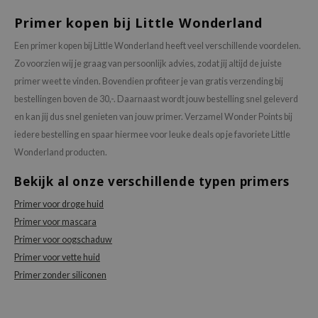
AAH
Primer kopen bij Little Wonderland
RCELL
Een primer kopen bij Little Wonderland heeft veel verschillende voordelen.
EMORLAB
Zo voorzien wij je graag van persoonlijk advies, zodat jij altijd de juiste
primer weet te vinden. Bovendien profiteer je van gratis verzending bij
.Melaxin
bestellingen boven de 30,-. Daarnaast wordt jouw bestelling snel geleverd
amisa
en kan jij dus snel genieten van jouw primer. Verzamel Wonder Points bij
nyo
iedere bestelling en spaar hiermee voor leuke deals op je favoriete Little
apuri
Wonderland producten.
ture Republic
Bekijk al onze verschillende typen primers
ev
Primer voor droge huid
tseline
Primer voor mascara
 Placosmetics
Primer voor oogschaduw
Primer voor vette huid
roid
Primer zonder siliconen
ecell
ixir