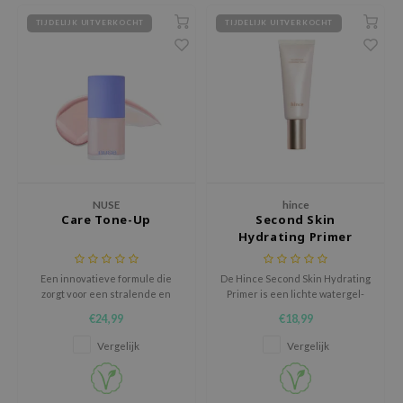
e Plant Base
TIJDELIJK UITVERKOCHT
TIJDELIJK UITVERKOCHT
e Saem
A'M
 Cool For School
rriden
oiareuke
icharm
NUSE
hince
 Cosmetics
Care Tone-Up
Second Skin
Hydrating Primer
lcos Kwailnara
-1
Een innovatieve formule die
De Hince Second Skin Hydrating
zorgt voor een stralende en
Primer is een lichte watergel-
dah
natuurlijke teint terwijl het je
primer die de huid intens
€24,99
€18,99
huid diep voedt met vegan
hydrateert en verfijnt voor een
SE
ingrediënten van topkwaliteit.
zachte, natuurlijk egale make-
Vergelijk
Vergelijk
borian
upbasis.
ianclub