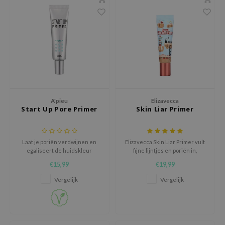
xsoon
onshot
CIFIC
rd
ogen
ne Less
A'pieu
Elizavecca
ach C
Start Up Pore Primer
Skin Liar Primer
ripera
itfée
Laat je poriën verdwijnen en
Elizavecca Skin Liar Primer vult
ykology
egaliseert de huidskleur
fijne lijntjes en poriën in,
absorbeert talg, en zorgt ervoor
€15,99
€19,99
rito SEOUL
dat make-up langer blijft zitten.
Vergelijk
Vergelijk
unkang Yul
l Barrier
:p