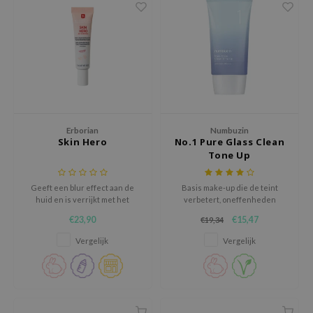
gom
arecipe
neige
CQUEEN
ke P:rem
monde
Erborian
Numbuzin
sil
Skin Hero
No.1 Pure Glass Clean
ry May
Tone Up
diheal
Geeft een blur effect aan de
Basis make-up die de teint
dipeel
huid en is verrijkt met het
verbetert, oneffenheden
White Ginseng Complex om de
vervaagt en beschermt tegen
mebox
€23,90
€15,47
€19,34
huid te verhelderen en
UV-stralen, terwijl het een
verstevigen.
jeugdige teint bevordert.
guhara
Vergelijk
Vergelijk
seEnScene
ssha
zon