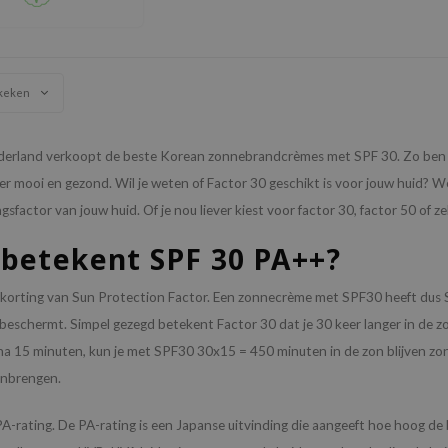
keken
derland verkoopt de beste Korean zonnebrandcrèmes met SPF 30. Zo ben jij 
ger mooi en gezond. Wil je weten of Factor 30 geschikt is voor jouw huid? We
sfactor van jouw huid. Of je nou liever kiest voor factor 30, factor 50 of ze
betekent SPF 30 PA++?
afkorting van Sun Protection Factor. Een zonnecrème met SPF30 heeft dus S
beschermt. Simpel gezegd betekent Factor 30 dat je 30 keer langer in de z
na 15 minuten, kun je met SPF30 30x15 = 450 minuten in de zon blijven zon
anbrengen.
A-rating. De PA-rating is een Japanse uitvinding die aangeeft hoe hoog de 