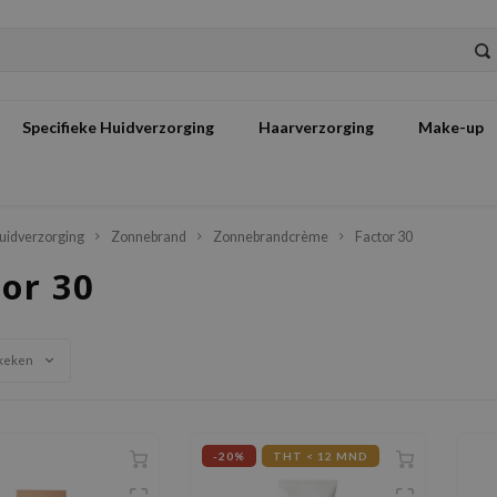
Specifieke Huidverzorging
Haarverzorging
Make-up
uidverzorging
Zonnebrand
Zonnebrandcrème
Factor 30
tor 30
keken
-20%
THT < 12 MND