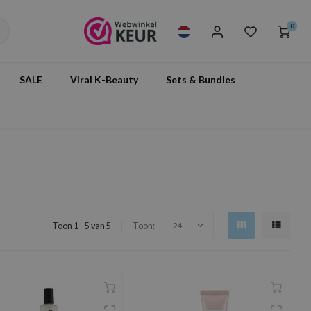
0
SALE
Viral K-Beauty
Sets & Bundles
Toon 1 - 5 van 5
Toon:
24