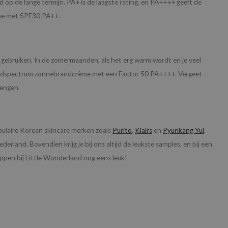
d op de lange termijn. PA+ is de laagste rating, en PA++++ geeft de
ème met SPF30 PA++.
e gebruiken. In de zomermaanden, als het erg warm wordt en je veel
breedspectrum zonnebrandcrème met een Factor 50 PA++++. Vergeet
rengen.
ulaire Korean skincare merken zoals
Purito
,
Klairs
en
Pyunkang Yul
.
erland. Bovendien krijg je bij ons altijd de leukste samples, en bij een
pen bij Little Wonderland nog eens leuk!