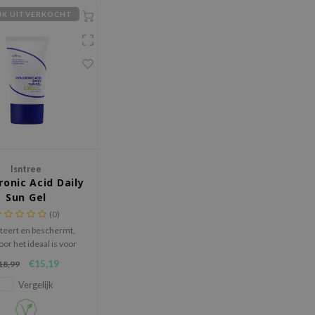
IJK UITVERKOCHT
Isntree
ronic Acid Daily
Sun Gel
(0)
teert en beschermt,
or het ideaal is voor
n met een gevoelige
€15,19
18,99
d en een focus op
oordelijkheid voor het
Vergelijk
milieu.