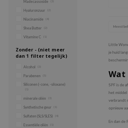
Madecassoside
(3)
Hyaluronzuur
(2)
Niacinamide
(4)
Meest be
Shea Butter
(2)
Vitamine C
(1)
Little Won
Zonder - (niet meer
je huid lan
dan 1 filter tegelijk)
bescherming
Alcohol
(3)
Wat 
Parabenen
(5)
Siliconen (-cone, -siloxane)
SPF is de 
(1)
het middel 
minerale oliën
(3)
verbrandt 
Synthetische geur
(1)
opnieuw a
Sulfaten (SLS/SLES)
(4)
En dan de P
Essentiële oliën
(1)