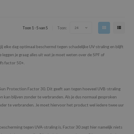
Toon 1 - 5 van 5
Toon:
24
elke dag optimaal beschermd tegen schadelijke UV-straling en blijft
 leggen je graag alles uit wat je moet weten over de SPF of
lfs factor 50+.
un Protection Factor 30. Dit geeft aan tegen hoeveel UVB-straling
on kan blijven zonder te verbranden. Als je dus normaal gesproken
der te verbranden. Je moet hiervoor het product wel iedere twee uur
bescherming tegen UVA-straling is. Factor 30 zegt hier namelijk niets