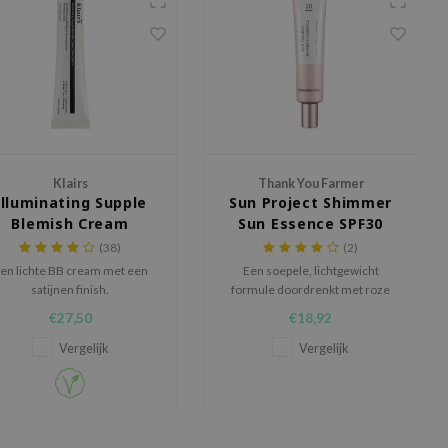
Klairs
Thank You Farmer
Illuminating Supple
Sun Project Shimmer
Blemish Cream
Sun Essence SPF30
SPF40++
PA++
(38)
(2)
en lichte BB cream met een
Een soepele, lichtgewicht
satijnen finish.
formule doordrenkt met roze
micro-parels om de huidskleur
€27,50
€18,92
op te fleuren en te egaliseren
voor een stralende finish.
Vergelijk
Vergelijk