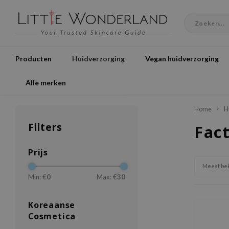
Producten
Huidverzorging
Vegan huidverzorging
Alle merken
Home
H
Filters
Fac
Prijs
Meest be
Min: €
0
Max: €
30
Koreaanse
Cosmetica