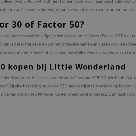
t alleen over UVB. UVA leidt niet tot een rode huid, maar beschadigt de hui
scherming. Zo weet je dus wat je kan verwachten van een zonnebrandcr
or 30 of Factor 50?
 buiten bent en veel zon krijgt, raden wij aan om minstens Factor 30 PA++ t
t, kun je beter het zekere voor het onzekere nemen en kiezen voor een 
zonnebrandcrème regelmatig, in ieder geval elke twee uur opnieuw aan te b
30 kopen bij Little Wonderland
derland verkoopt heel veel zonnebrandcrèmes met SPF 30. We hebben pop
meer! Bij elke bestelling boven de €35 bieden wij gratis verzending binnen Ned
rde van boven de €40 geven wij een sheet masker cadeau. Dat maakt shop