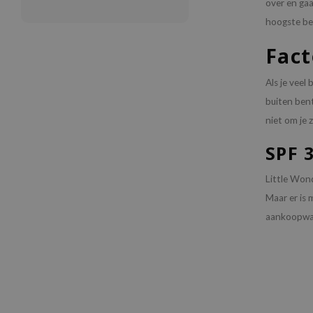
over en gaa
hoogste be
Fact
Als je veel
buiten ben
niet om je 
SPF 
Little Won
Maar er is 
aankoopwaa