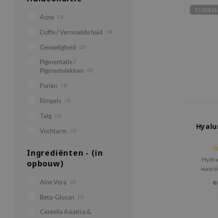
TIJDEL
Acne
(1)
Doffe / Vermoeide huid
(4)
Gevoeligheid
(2)
Pigmentatie /
Pigmentvlekken
(2)
Poriën
(1)
Rimpels
(1)
Talg
(1)
Hyalu
Vochtarm
(2)
Ingrediënten - (in
Hydra
opbouw)
waardo
mense
Aloe Vera
(2)
€
hui
verantw
Beta-Glucan
(1)
Centella Asiatica &