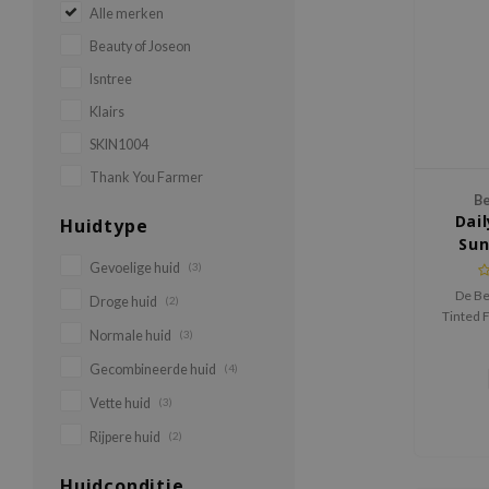
Alle merken
Beauty of Joseon
Isntree
Klairs
SKIN1004
Thank You Farmer
Be
Dail
Huidtype
Sun
Gevoelige huid
(3)
De Be
Droge huid
(2)
Tinted 
Normale huid
(3)
PA+
zonnebra
Gecombineerde huid
(4)
UV fil
bescher
Vette huid
(3)
en 
Rijpere huid
(2)
natu
Huidconditie