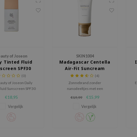
auty of Joseon
SKIN1004
y Tinted Fluid
Madagascar Centella
screen SPF30
Air-Fit Suncream
PA+++
Light SPF30 PA++++
(0)
(4)
auty of Joseon Daily
Zonnebrand zonder
E
Fluid Sunscreen SPF30
nanodeeltjes met een
++ is een getinte
ultralichte, niet vette finish
€18,95
€15,99
€19,99
ndfluïde met minerale
ter die de huid helpt
Vergelijk
Vergelijk
men tegen uv straling
tegelijk een egale,
urlijke finish geeft.