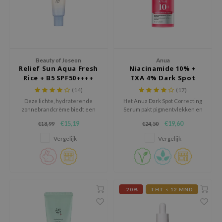
 Wishtrend
limax
IO
SRX
Beauty of Joseon
Anua
riya
Relief Sun Aqua Fresh
Niacinamide 10% +
Rice + B5 SPF50++++
TXA 4% Dark Spot
wytree
Correcting Serum
(14)
(17)
ctor.G
Deze lichte, hydraterende
Het Anua Dark Spot Correcting
zonnebrandcrème biedt een
Serum pakt pigmentvlekken en
uble Dare
hoge bescherming tegen de zon
hyperpigmentatie effectief aan
€15,19
€19,60
€18,99
€24,50
en verzacht en voedt de huid
met een krachtige mix van
 Althea
met rijstextract en vitamine B5,
niacinamide, tranexaminezuur
Vergelijk
Vergelijk
voor een frisse, niet-vette
en arbutine.
 Ceuracle
finish.
zavecca
bryolisse
-20%
THT < 12 MND
ude House
olio
oir