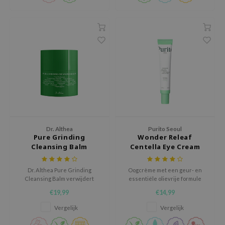
RMA:B
leashia
mbuzin
HI
e Potions
essed Moon
ine
ora
lorgram
Dr. Althea
Purito Seoul
Pure Grinding
Wonder Releaf
xir
Cleansing Balm
Centella Eye Cream
Unscented
IN&LAB
Dr. Althea Pure Grinding
Oogcrème met een geur- en
ling Bird
Cleansing Balm verwijdert
essentiële olievrije formule
make-up, SPF en onzuiverheden
voor de gevoelige huid
CREA &Honey
€19,99
€14,99
en hydrateert. Met Camellia
Sinensis zaadolie en
edly
Vergelijk
Vergelijk
druivenpitolie reinigt het
zonder uit te drogen. Geschikt
Tir