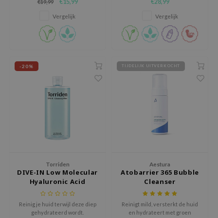
€15,99
€28,99
€19,99
AAH
Vergelijk
Vergelijk
RCELL
EMORLAB
.Melaxin
-20%
TIJDELIJK UITVERKOCHT
amisa
nyo
apuri
ture Republic
ev
tseline
Torriden
Aestura
 Placosmetics
DIVE-IN Low Molecular
Atobarrier 365 Bubble
roid
Hyaluronic Acid
Cleanser
Cleansing Water
ecell
Reinig je huid terwijl deze diep
Reinigt mild, versterkt de huid
ixir
gehydrateerd wordt.
en hydrateert met groen