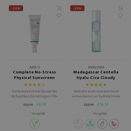
hto Mentholatum
-20%
-20%
mand
und Lab
LB
cret Key
iseido
ris
infood
AXIS-Y
SKIN1004
Complete No-Stress
Madagascar Centella
IN1004
Physical Sunscreen
Hyalu-Cica Cloudy
Mist
inRx LAB
Geformuleerd met bijvoet die
Hydraterende mist boordevol
P
de huid beschermt tegen UVA-
antioxidanten en hydraterende
me By Mi
en UVB-stralen terwijl het ook
ingrediënten.
€8,79
€19,19
€10,99
€23,99
helende eigenschappen biedt.
B
Vergelijk
Vergelijk
ank You Farmer
e Face Shop