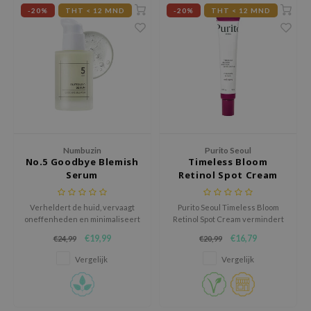
-20%
THT < 12 MND
-20%
THT < 12 MND
xsoon
onshot
CIFIC
rd
ogen
ne Less
ach C
Numbuzin
Purito Seoul
No.5 Goodbye Blemish
Timeless Bloom
ripera
Serum
Retinol Spot Cream
itfée
ykology
Verheldert de huid, vervaagt
Purito Seoul Timeless Bloom
oneffenheden en minimaliseert
Retinol Spot Cream vermindert
rito SEOUL
irritatie met de zachte formule,
rimpels, verbetert de
€19,99
€16,79
€24,99
€20,99
voor een stralende, egale teint.
elasticiteit en verbetert de
unkang Yul
huidtextuur.
Vergelijk
Vergelijk
l Barrier
:p