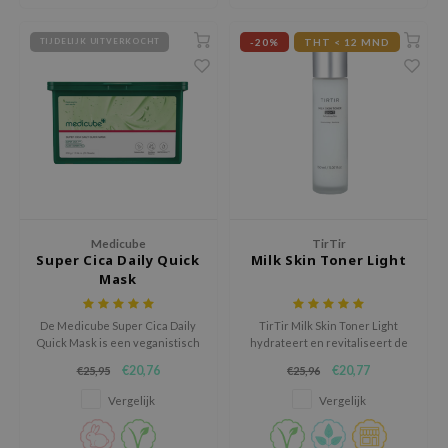
e Plant Base
-20%
THT < 12 MND
TIJDELIJK UITVERKOCHT
e Saem
A'M
 Cool For School
rriden
oiareuke
icharm
 Cosmetics
Medicube
TirTir
Super Cica Daily Quick
Milk Skin Toner Light
lcos Kwailnara
Mask
-1
De Medicube Super Cica Daily
TirTir Milk Skin Toner Light
dah
Quick Mask is een veganistisch
hydrateert en revitaliseert de
en hypoallergeen sheetmasker
huid met Niacinamide,
SE
€20,76
€20,77
€25,95
€25,96
dat zorgt voor snelle hydratatie
Rijstzaadextract en Ceramide
borian
en onmiddellijke verlichting van
voor een evenwichtige,
Vergelijk
Vergelijk
de huid.
stralende teint.
ianclub