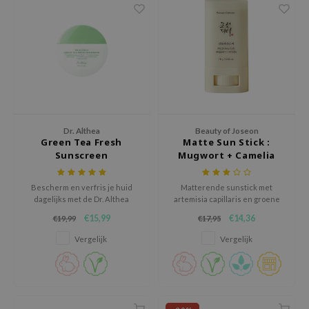
ehan
ntree
s Skin
NIK
n Skin
jun
Dr. Althea
Beauty of Joseon
solution
Green Tea Fresh
Matte Sun Stick :
Sunscreen
Mugwort + Camelia
miso
irs
Bescherm en verfris je huid
Matterende sunstick met
dagelijks met de Dr. Althea
artemisia capillaris en groene
avuu
Green Tea Fresh Sunscreen
thee-extracten voor extra
€15,99
€14,36
€19,99
€17,95
SPF50+ PA++++. Deze lichte
verzorging.
elf
Koreaanse zonnebrandcrème
Vergelijk
Vergelijk
se
biedt een hoge breedspectrum
bescherming tegen zowel UVA-
ndal
als UVB-stralen, zonder een
witte waas achter te laten.
dor