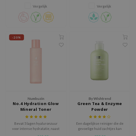
tch Me Patch
ingrediënten, voor de droge en
een natuurlijke en stralende
Vergelijk
Vergelijk
gevoelige huid.
look.
ZIGAE MANSION
e-Day's You
SECRET
-20%
nell
ndsay
QUALBERRY
YTH
ka
nhalla
aye
Numbuzin
By Wishtrend
No.4 Hydration Glow
Green Tea & Enzyme
ganifect
Mineral Toner
Powder
ee
Bevat 5 lagen hyaluronzuur
Een dagelijkse reiniger die de
ernative Stereo
voor intense hydratatie, naast
gevoelige huid zachtjes kan
PHA voor een milde exfoliatie.
exfoliëren
nce