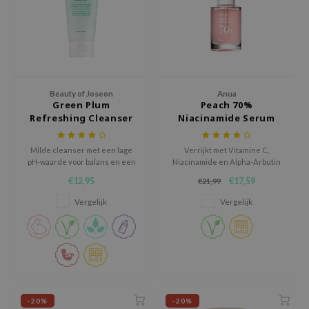
ecipe
dia
 Skin
odal
Beauty of Joseon
Anua
Green Plum
Peach 70%
nskin
Refreshing Cleanser
Niacinamide Serum
ruharu Wonder
imish
Milde cleanser met een lage
Verrijkt met Vitamine C,
pH-waarde voor balans en een
Niacinamide en Alpha-Arbutin
ika Holika
zuiverende maar hydraterende
voor een egale en jeugdige
€12,95
€17,59
€21,99
formule.
huid.
GGEE
Vergelijk
Vergelijk
Dew Care
iyoon
m From
deed Labs
isfree
-20%
-20%