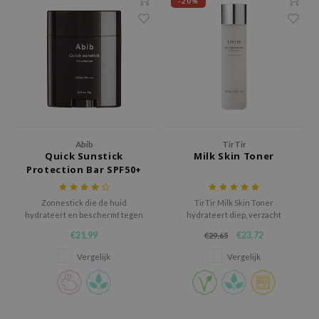
gom
-20%
arecipe
neige
CQUEEN
ke P:rem
monde
sil
Abib
TirTir
Quick Sunstick
Milk Skin Toner
ry May
Protection Bar SPF50+
diheal
PA++++
dipeel
Zonnestick die de huid
TirTir Milk Skin Toner
hydrateert en beschermt tegen
hydrateert diep, verzacht
mebox
schadelijke UV-stralen. Kan
irritaties en bevordert de
€21,99
€23,72
€29,65
worden gebruikt voor en na het
helderheid voor alle huidtypes,
guhara
aanbrengen van make-up.
dermatologisch getest voor
Vergelijk
Vergelijk
milde verzorging.
seEnScene
ssha
zon