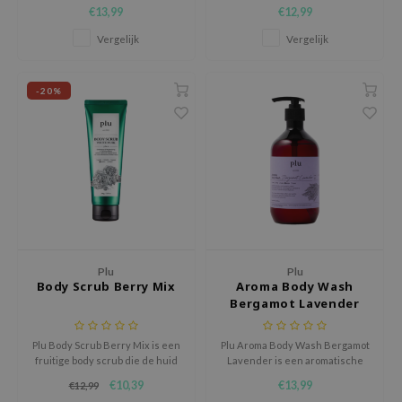
gom
wash die de huid reinigt,
verzorgende body lotion die de
€13,99
€12,99
exfolieert en zacht laat
huid hydrateert, verzacht en
arecipe
aanvoelen met een fruitige
omhult met een ontspannende
Vergelijk
Vergelijk
raspberry mint geur.
lavendelgeur met een frisse
neige
bergamot touch.
CQUEEN
-20%
ke P:rem
monde
sil
ry May
diheal
dipeel
Plu
Plu
mebox
Body Scrub Berry Mix
Aroma Body Wash
Bergamot Lavender
guhara
seEnScene
Plu Body Scrub Berry Mix is een
Plu Aroma Body Wash Bergamot
fruitige body scrub die de huid
Lavender is een aromatische
ssha
gladder, zachter en frisser laat
body wash die de huid reinigt,
€10,39
€13,99
€12,99
zon
aanvoelen.
verzacht en fris laat aanvoelen