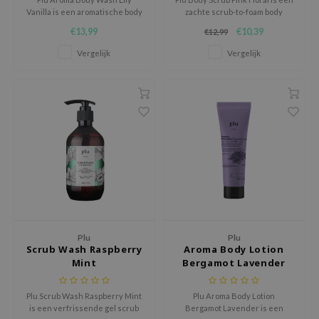
ehan
Vanilla is een aromatische body
zachte scrub-to-foam body
wash die de huid reinigt,
scrub die de huid helpt te
€13,99
€10,39
€12,99
ntree
verzacht en omhult met een
reinigen, te verfijnen en
warme, zoete vanillegeur.
gladder te laten aanvoelen.
Vergelijk
Vergelijk
s Skin
NIK
n Skin
jun
solution
miso
irs
avuu
elf
Plu
Plu
Scrub Wash Raspberry
Aroma Body Lotion
se
Mint
Bergamot Lavender
ndal
Plu Scrub Wash Raspberry Mint
Plu Aroma Body Lotion
dor
is een verfrissende gel scrub
Bergamot Lavender is een