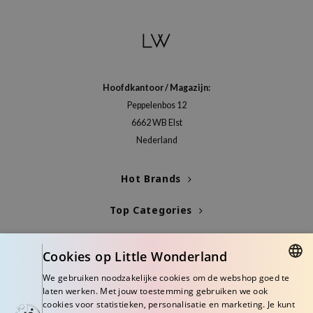
e Plant Base
e Saem
A'M
 Cool For School
Hoofdkantoor / Magazijn:
rriden
Peppelenbos 12
6662 WB Elst
oiareuke
Nederland
icharm
 Cosmetics
Hot Brands
lcos Kwailnara
Top Categories
-1
dah
Blogs
SE
Cookies op Little Wonderland
Info
borian
We gebruiken noodzakelijke cookies om de webshop goed te
DUTCH
laten werken. Met jouw toestemming gebruiken we ook
ianclub
cookies voor statistieken, personalisatie en marketing. Je kunt
ENGLISH