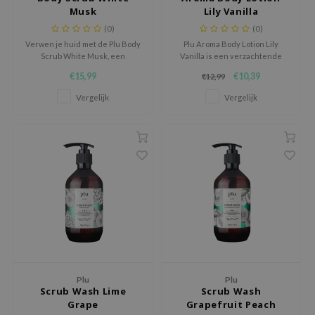
 Wishtrend
Musk
Lily Vanilla
(0)
(0)
limax
Verwen je huid met de Plu Body
Plu Aroma Body Lotion Lily
IO
Scrub White Musk, een
Vanilla is een verzachtende
luxueuze 3-in-1 bodyscrub die
body lotion die de huid intens
SRX
€15,99
€10,39
€12,99
exfolieert, hydrateert en een
hydrateert, soepel laat
natuurlijke glow geeft.
aanvoelen en omhult met een
riya
Vergelijk
Vergelijk
warme, zoete lily vanilla geur.
wytree
ctor.G
uble Dare
 Althea
 Ceuracle
zavecca
bryolisse
ude House
Plu
Plu
Scrub Wash Lime
Scrub Wash
olio
Grape
Grapefruit Peach
oir