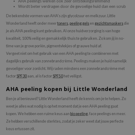
AHA peelings werken ook zeer ontstekingsremmend
RMA:B
Wordt beter verdragen door de gevoelige huid dan een scrub
leashia
De bekendste vormen van AHA’s zijn glycolzuur en melkzuur. Little
mbuzin
Wonderland heeft onder meer
toners
,
peeling gels
en
gezichtsmaskers
die
HI
je als AHA peeling kunt gebruiken. Al onze huidverzorging is van hoge
kwaliteit, 100% veilig en gemakkelijk thuis te gebruiken. Zo kom jij in no-
e Potions
time van je grove poriën, pigmentvlekjes of grauwe huid af.
essed Moon
Vergeet niet om het gebruik van een AHA peeling te combineren met
ine
dagelijks gebruik van zonnebrandcrème. Peelings maken je huid namelijk
ora
gevoeliger voor zonlicht. Wij raden minstens een zonnebrandcrème met
factor
SPF30
aan, al is factor
SPF50
het veiligst.
lorgram
xir
AHA peeling kopen bij Little Wonderland
IN&LAB
Ben je al benieuwd? Little Wonderland heeft de kennis om je te helpen. Zo
ling Bird
weet je alles wat nodig is op het moment dat je een
AHA peeling gaat
kopen
. We hebben een ruime keus aan
bio peeling
, face peelings en meer.
CREA &Honey
Ze hebben verschillende sterktes, zodat je zeker weet dat jouw perfecte
edly
keus ertussen zit.
Tir