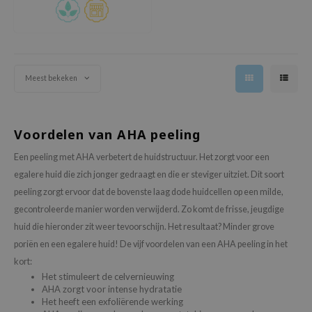
e Plant Base
e Saem
A'M
Meest bekeken
 Cool For School
rriden
oiareuke
Voordelen van AHA peeling
icharm
Een peeling met AHA verbetert de huidstructuur. Het zorgt voor een
 Cosmetics
egalere huid die zich jonger gedraagt en die er steviger uitziet. Dit soort
lcos Kwailnara
peeling zorgt ervoor dat de bovenste laag dode huidcellen op een milde,
gecontroleerde manier worden verwijderd. Zo komt de frisse, jeugdige
-1
huid die hieronder zit weer tevoorschijn. Het resultaat? Minder grove
dah
poriën en een egalere huid! De vijf voordelen van een AHA peeling in het
SE
kort:
borian
Het stimuleert de celvernieuwing
AHA zorgt voor intense hydratatie
ianclub
Het heeft een exfoliërende werking