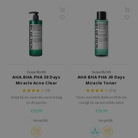
ila Co
Groene Thee
nnebrand
rr Cosmetics
Zoethout
chaamsverzorging
rulab
Beta-glucan
pverzorging
 Lab
Centella Asiatica
cessoires
auty of Joseon
PDRN
ni verzorgingsproducten
llaMonster
Azelaic Acid
pplementen
lflower
Mandelic Acid
ts / Giftcard
Some By Mi
Some By Mi
nton
AHA.BHA.PHA 30 Days
AHA BHA PHA 30 Days
Miracle Acne Clear
Miracle Toner
oré
Body Cleanser
(9)
(51)
ack Rouge
Helpt bij de controle van het talg
Toner met AHA, BHA en PHA die
en de poriën
reinigt en op een milde wijze
the
dode huidcellen en
€20,99
€16,99
najour
onzuiverheden verwijdert
Vergelijk
Vergelijk
tish M
eno