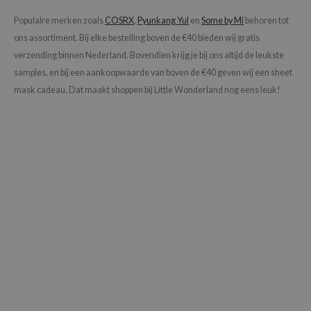
jar
Populaire merken zoals
COSRX
,
Pyunkang Yul
en
Some by Mi
behoren tot
ons assortiment. Bij elke bestelling boven de €40 bieden wij gratis
dicube
verzending binnen Nederland. Bovendien krijg je bij ons altijd de leukste
s de BAHA
samples, en bij een aankoopwaarde van boven de €40 geven wij een sheet
ren
mask cadeau. Dat maakt shoppen bij Little Wonderland nog eens leuk!
ybyred
encia
udio 17
ly
odance
ja
VEBLUE
o
use of Hur