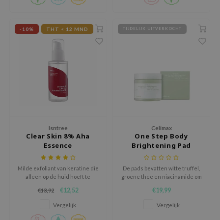
ecipe
-10%
THT < 12 MND
dia
TIJDELIJK UITVERKOCHT
 Skin
odal
nskin
ruharu Wonder
imish
ika Holika
Isntree
Celimax
Clear Skin 8% Aha
One Step Body
GGEE
Essence
Brightening Pad
Dew Care
iyoon
Milde exfoliant van keratine die
De pads bevatten witte truffel,
alleen op de huid hoeft te
groene thee en niacinamide om
m From
worden aangebracht om
de huid te verhelderen en PHA
€12,52
€19,99
€13,92
keratine te verwijderen voor
om de huid glad te maken.
deed Labs
een flexibelere huid
Vergelijk
Vergelijk
isfree