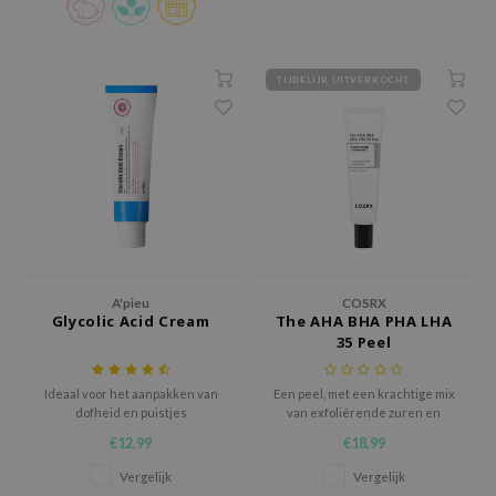
ehan
ntree
TIJDELIJK UITVERKOCHT
s Skin
NIK
n Skin
jun
solution
miso
irs
A'pieu
COSRX
Glycolic Acid Cream
The AHA BHA PHA LHA
avuu
35 Peel
elf
se
Ideaal voor het aanpakken van
Een peel, met een krachtige mix
dofheid en puistjes
van exfoliërende zuren en
ndal
huidverzorgende ingrediënten,
€12,99
€18,99
verbetert de textuur, teint en
dor
helderheid.
Vergelijk
Vergelijk