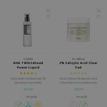
 Wishtrend
limax
IO
SRX
riya
wytree
ctor.G
uble Dare
COSRX
Dr. Althea
 Althea
AHA 7 Whitehead
2% Salicylic Acid Clear
Power Liquid
Pad
 Ceuracle
zavecca
Eeen milde exfoliant met 7%
De Dr. Althea 2% Salicylic Acid
Glycolzuur (een AHA).
Clear Pad is een exfoliërende
bryolisse
pad die helpt bij het
€15,99
€20,99
verminderen van mee-eters,
ude House
het verfijnen van grove poriën
Vergelijk
Vergelijk
en het reguleren van
olio
overtollige talg.
oir