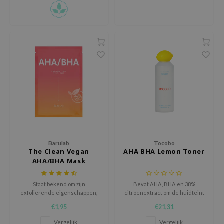
gom
arecipe
neige
CQUEEN
ke P:rem
monde
sil
ry May
diheal
dipeel
Barulab
Tocobo
The Clean Vegan
AHA BHA Lemon Toner
mebox
AHA/BHA Mask
guhara
Staat bekend om zijn
Bevat AHA, BHA en 38%
seEnScene
exfoliërende eigenschappen,
citroenextract om de huidteint
het verwijderen van dode
te egaliseren en textuur te
ssha
€1,95
€21,31
huidcellen en overmatig talg,
verminderen.
zon
terwijl het de huid soepelheid
Vergelijk
Vergelijk