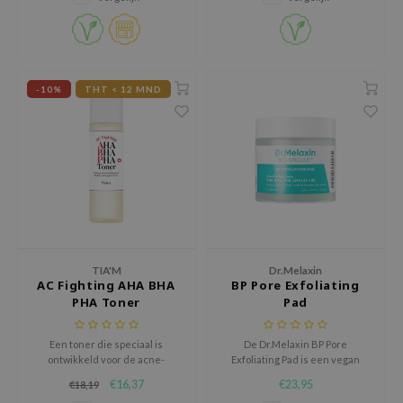
en stralende glans geeft.
xsoon
onshot
CIFIC
-10%
THT < 12 MND
rd
ogen
ne Less
ach C
ripera
itfée
ykology
TIA'M
Dr.Melaxin
AC Fighting AHA BHA
BP Pore Exfoliating
rito SEOUL
PHA Toner
Pad
unkang Yul
Een toner die speciaal is
De Dr.Melaxin BP Pore
l Barrier
ontwikkeld voor de acne-
Exfoliating Pad is een vegan
gevoelige huid en een gezond
peelingpad die helpt om poriën
:p
€16,37
€23,95
€18,19
ogende teint onthult.
schoon te houden en de huid