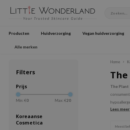
Producten
Huidverzorging
Vegan huidverzorging
Alle merken
Home
K
Filters
The
Prijs
The Plant
consument 
Min: €
0
Max: €
20
hypoallerge
Lees meer
Koreaanse
Cosmetica
Meest be