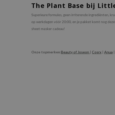
The Plant Base bij Litt
Superieure formules, geen irriterende ingrediënten, k
op werkdagen vóór 20:00, en je pakket komt nog dezelfd
sheet masker cadeau!
Onze topmerken:
Beauty of Joseon
|
Cosrx
|
Anua