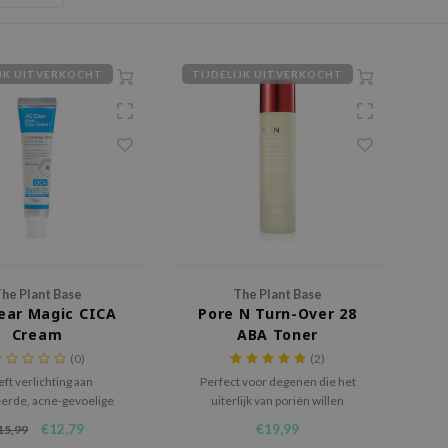
IJK UITVERKOCHT
TIJDELIJK UITVERKOCHT
he Plant Base
The Plant Base
ear Magic CICA
Pore N Turn-Over 28
Cream
ABA Toner
(0)
(2)
ft verlichting aan
Perfect voor degenen die het
eerde, acne-gevoelige
uiterlijk van poriën willen
almeert en hydrateert
minimaliseren en een egaal,
€12,79
€19,99
15,99
 de meest gevoelige
olievrij canvas voor make-up