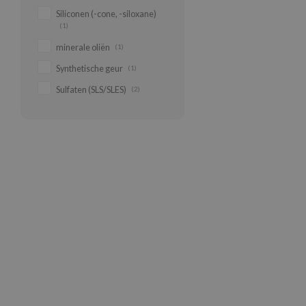
Siliconen (-cone, -siloxane)
(1)
minerale oliën
(1)
Synthetische geur
(1)
Sulfaten (SLS/SLES)
(2)