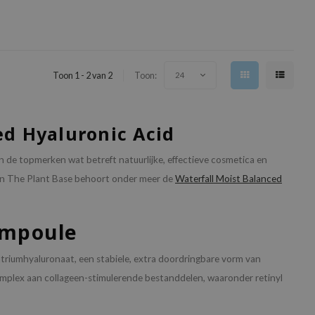
Toon 1 - 2 van 2
Toon:
24
ed Hyaluronic Acid
an de topmerken wat betreft natuurlijke, effectieve cosmetica en
an The Plant Base behoort onder meer de
Waterfall Moist Balanced
Ampoule
triumhyaluronaat, een stabiele, extra doordringbare vorm van
omplex aan collageen-stimulerende bestanddelen, waaronder retinyl