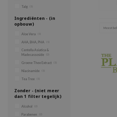
Talg
(1)
Ingrediënten - (in
opbouw)
Meest be
Aloe Vera
(1)
AHA, BHA, PHA
(1)
Centella Asiatica &
Madecassoside
(2)
Groene Thee Extract
(1)
Niacinamide
(1)
Tea Tree
(1)
Zonder - (niet meer
dan 1 filter tegelijk)
Alcohol
(2)
Parabenen
(2)