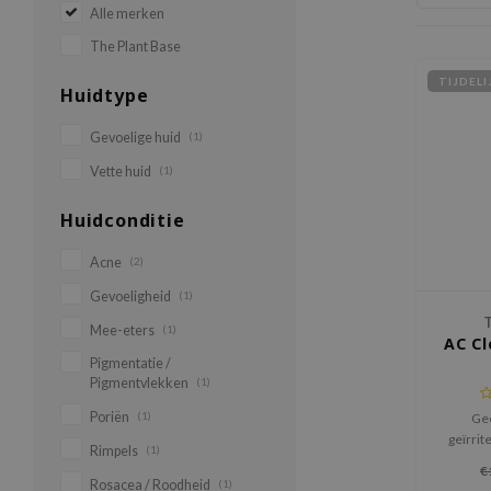
Alle merken
The Plant Base
TIJDEL
Huidtype
Gevoelige huid
(1)
Vette huid
(1)
Huidconditie
Acne
(2)
Gevoeligheid
(1)
T
Mee-eters
(1)
AC Cl
Pigmentatie /
Pigmentvlekken
(1)
Poriën
(1)
Gee
geïrrit
Rimpels
(1)
huid. K
€
zelfs
Rosacea / Roodheid
(1)