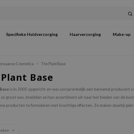
Specifieke Huidverzorging
Haarverzorging
Make-up
oreaanse Cosmetica
The Plant Base
 Plant Base
 Base
is in 2005 opgericht en was oorspronkelijk een beroemd producent 
zo groot was, breidden ze hun assortiment uit naar het bieden van de best
ne producten te formuleren met krachtige effecten. Ze maken daarbij gebru
keken