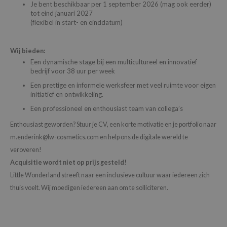
Je bent beschikbaar per 1 september 2026 (mag ook eerder)
 Wishtrend
tot eind januari 2027
limax
(flexibel in start- en einddatum)
IO
Wij bieden:
SRX
Een dynamische stage bij een multicultureel en innovatief
riya
bedrijf voor 38 uur per week
wytree
Een prettige en informele werksfeer met veel ruimte voor eigen
initiatief en ontwikkeling.
ctor.G
Een professioneel en enthousiast team van collega’s
uble Dare
Enthousiast geworden? Stuur je CV, een korte motivatie en je portfolio naar
 Althea
m.enderink@lw-cosmetics.com
en help ons de digitale wereld te
 Ceuracle
veroveren!
Acquisitie wordt niet op prijs gesteld!
zavecca
Little Wonderland streeft naar een inclusieve cultuur waar iedereen zich
bryolisse
thuis voelt. Wij moedigen iedereen aan om te solliciteren.
ude House
olio
oir