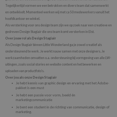
Tegelijkertijd vormen we een betrokken en divers team dat samenwerkt
chaamsverzorging
ila Co
Groene Thee
en ontwikkelt. Momenteel werken wij met ca 50 medewerkers vanuit het
pverzorging
rr Cosmetics
Zoethout
hoofdkantoor en winkel.
cessoires
rulab
Beta-glucan
Als versterking voor ons design team zijn we op zoek naar een creatieve en
ni verzorgingsproducten
 Lab
Centella Asiatica
gedreven Design Stagiair die ons team komt versterken in Elst.
Over jouw rol als Design Stagiair
pplementen
auty of Joseon
PDRN
Als Design Stagiair binnen Little Wonderland ga je zowel creatief als
ts / Giftcard
llaMonster
Azelaic Acid
ondersteunend te werk. Je werkt nauw samen met onze designers. Je
lflower
Mandelic Acid
werkzaamheden omvatten o.a. ondersteuning bij vormgeving van alle LW-
nton
uitingen, zoals social stories en website content en het bewerken en
uploaden van productfoto's.
oré
Over jou als onze Design Stagiair
ack Rouge
Je hebt kennis van graphic design en ervaring met het Adobe-
pakket is een must
the
Je hebt een passie voor vorm, beeld én
najour
marketingcommunicatie
tish M
Je bent een student in de richting van communicatie, design of
marketing.
eno