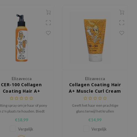
Elizavecca
Elizavecca
CER-100 Collagen
Collagen Coating Hair
Coating Hair A+
A+ Muscle Curl Cream
Muscle Fixer Spray
tting spray om je haar of pony
Geeft het haar een prachtige
n z'n plaats te houden. Biedt
glans terwijl het krullen
sterke fixatie en natuurlijke
versterkt en verzacht.
€18,99
€14,99
volume.
Vergelijk
Vergelijk