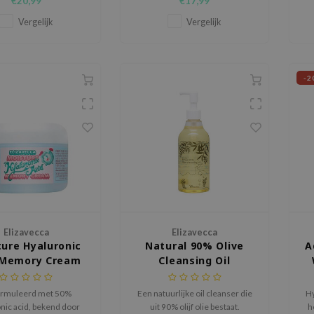
€20,99
€17,99
en stralend te maken.
da
Vergelijk
Vergelijk
-2
Elizavecca
Elizavecca
ure Hyaluronic
Natural 90% Olive
A
 Memory Cream
Cleansing Oil
rmuleerd met 50%
Een natuurlijke oil cleanser die
Hy
nic acid, bekend door
uit 90% olijf olie bestaat.
h