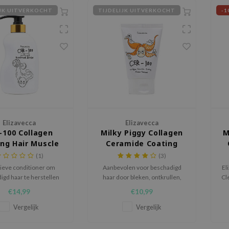
IJK UITVERKOCHT
TIJDELIJK UITVERKOCHT
-1
Elizavecca
Elizavecca
-100 Collagen
Milky Piggy Collagen
M
ng Hair Muscle
Ceramide Coating
atment Rinse
Protein Treatment
(1)
(3)
sieve conditioner om
Aanbevolen voor beschadigd
El
igd haar te herstellen
haar door bleken, ontkrullen,
Cl
eer een gezonde glans
permanenten en verven.
m
€14,99
€10,99
te geven.
hu
Vergelijk
Vergelijk