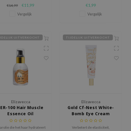
dewy look.
hydratatie en verbetert de
€11,99
€1,99
€14,99
huidstructuur voor een mooie
egale huid.
Vergelijk
Vergelijk
JDELIJK UITVERKOCHT
TIJDELIJK UITVERKOCHT
Elizavecca
Elizavecca
ER-100 Hair Muscle
Gold Cf-Nest White-
Essence Oil
Bomb Eye Cream
arolie die het haar hydrateert
Verbetert de elasticiteit,