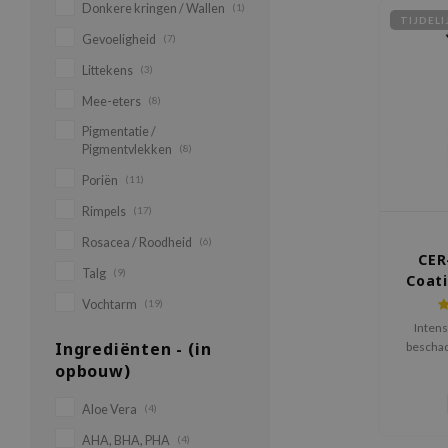
Donkere kringen / Wallen
(1)
TIJDEL
Gevoeligheid
(7)
Littekens
(3)
Mee-eters
(8)
Pigmentatie /
Pigmentvlekken
(8)
Poriën
(11)
Rimpels
(17)
Rosacea / Roodheid
(6)
CER
Talg
(9)
Coati
Tre
Vochtarm
(19)
Inten
Ingrediënten - (in
beschad
en het w
opbouw)
Aloe Vera
(4)
AHA, BHA, PHA
(4)