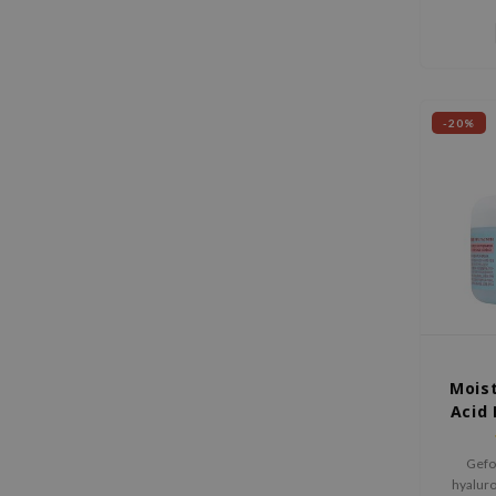
stevig 
-20%
Moist
Acid
Gefo
hyaluro