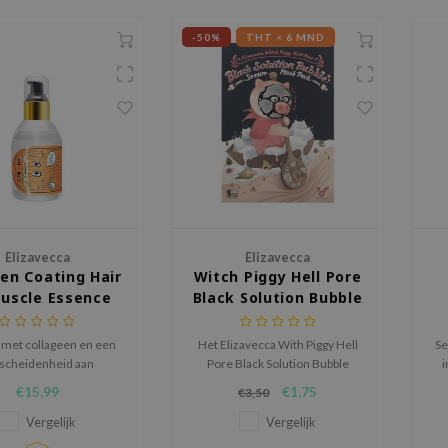
-50%
THT < 6 MND
Elizavecca
Elizavecca
gen Coating Hair
Witch Piggy Hell Pore
uscle Essence
Black Solution Bubble
Serum Mask Pack
t met collageen en een
Het Elizavecca With Piggy Hell
Se
scheidenheid aan
Pore Black Solution Bubble
i
dige oliën om het haar
Serum Mask Pack reinigt
€15,99
€1,75
€3,50
n en het er gezond uit
onzuiverheden, verheldert de
te laten zien.
huid en vermindert rimpels.
Vergelijk
Vergelijk