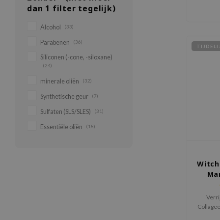
dan 1 filter tegelijk)
Alcohol
(33)
Parabenen
(36)
TIJDEL
Siliconen (-cone, -siloxane)
(24)
minerale oliën
(32)
Synthetische geur
(7)
Sulfaten (SLS/SLES)
(31)
Essentiële oliën
(18)
Witch
Mar
Verri
Collagee
fruit ex