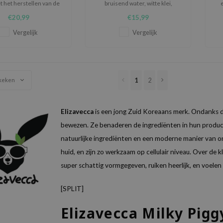
t het herstellen van de
bruisend water, witte klei,
huid.
bentoniet, houtskool en groene
€20,99
€15,99
thee-extract.
Vergelijk
Vergelijk
1
2
keken
Elizavecca
is een jong Zuid Koreaans merk. Ondanks dat 
bewezen. Ze benaderen de ingrediënten in hun produc
natuurlijke ingrediënten en een moderne manier van 
huid, en zijn zo werkzaam op cellulair niveau. Over de 
super schattig vormgegeven, ruiken heerlijk, en voelen
[SPLIT]
Elizavecca Milky Pigg