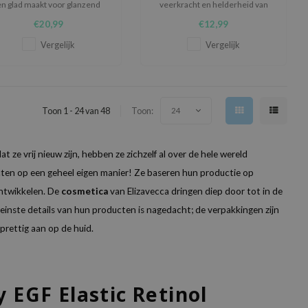
en glad maakt voor glanzend
veerkracht en helderheid van
pluis-vrij haar.
het gebied onder de ogen
€20,99
€12,99
Vergelijk
Vergelijk
Toon 1 - 24 van 48
Toon:
24
ze vrij nieuw zijn, hebben ze zichzelf al over de hele wereld
ten op een geheel eigen manier! Ze baseren hun productie op
ontwikkelen. De
cosmetica
van Elizavecca dringen diep door tot in de
kleinste details van hun producten is nagedacht; de verpakkingen zijn
 prettig aan op de huid.
y EGF Elastic Retinol