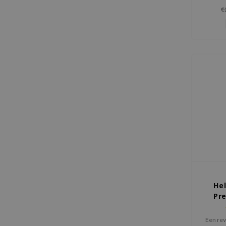
zijn hyd
€
eigensc
droge h
Hel
Pr
Een rev