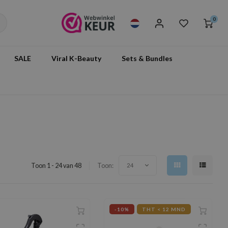
0
SALE
Viral K-Beauty
Sets & Bundles
Toon 1 - 24 van 48
Toon:
24
-10%
THT < 12 MND