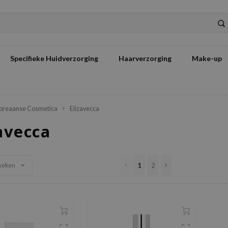
Specifieke Huidverzorging
Haarverzorging
Make-up
oreaanse Cosmetica
Elizavecca
avecca
1
2
keken