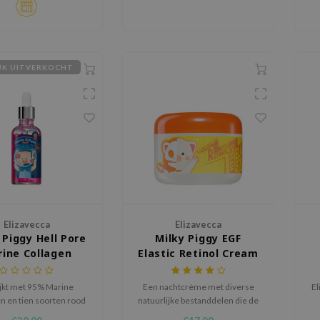
IJK UITVERKOCHT
Elizavecca
Elizavecca
 Piggy Hell Pore
Milky Piggy EGF
ine Collagen
Elastic Retinol Cream
Ample
jkt met 95% Marine
Een nachtcrème met diverse
El
n en tien soorten rood
natuurlijke bestanddelen die de
tracten om de huid weer
huid intens verzorgt.
ab