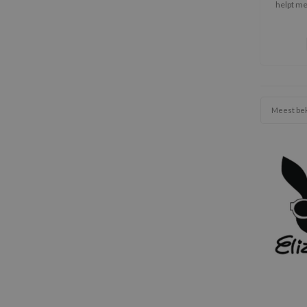
helpt me
Meest be