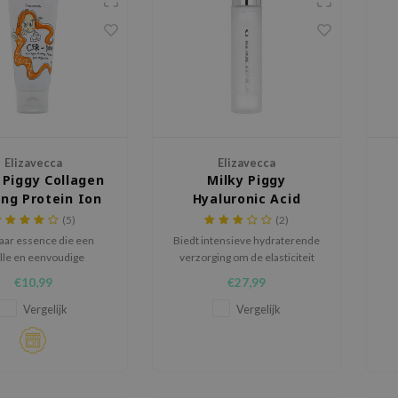
Elizavecca
Elizavecca
 Piggy Collagen
Milky Piggy
ing Protein Ion
Hyaluronic Acid
Injection
Serum 100%
(5)
(2)
aar essence die een
Biedt intensieve hydraterende
lle en eenvoudige
verzorging om de elasticiteit
aardige behandeling
van de huid te verbeteren
w
€10,99
€27,99
voor pluizig, ruw haar
e
Vergelijk
Vergelijk