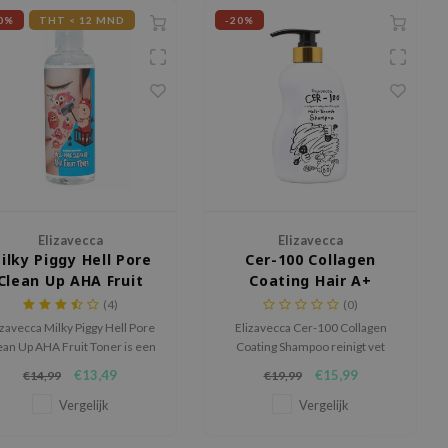
0%
THT < 12 MND
-20%
Elizavecca
Elizavecca
ilky Piggy Hell Pore
Cer-100 Collagen
Clean Up AHA Fruit
Coating Hair A+
Toner
Muscle Hell-Tornado
(4)
(0)
Shampoo
izavecca Milky Piggy Hell Pore
Elizavecca Cer-100 Collagen
ean Up AHA Fruit Toner is een
Coating Shampoo reinigt vet
ultifunctionele toner die de
haar diep met zinkpyrithion en
€13,49
€15,99
€14,99
€19,99
id exfolieert, hydrateert, en
geeft een verkoelend gevoel
zuivert.
door Tea Tree en natuurlijke
Vergelijk
Vergelijk
extracten.