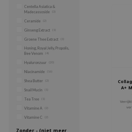
Centella Asiatica &
Madecassoside
(3)
Ceramide
(2)
Ginseng Extract
(1)
Groene Thee Extract
(3)
Honing, Royal Jelly, Propolis,
Bee Venom
(4)
Hyaluronzuur
(20)
Niacinamide
(16)
Shea Butter
(2)
Colla
A+ M
Snail Mucin
(1)
Tea Tree
(1)
Verrijk
ver
Vitamine A
(2)
plantaar
Vitamine C
(2)
te voede
Zonder - (niet meer