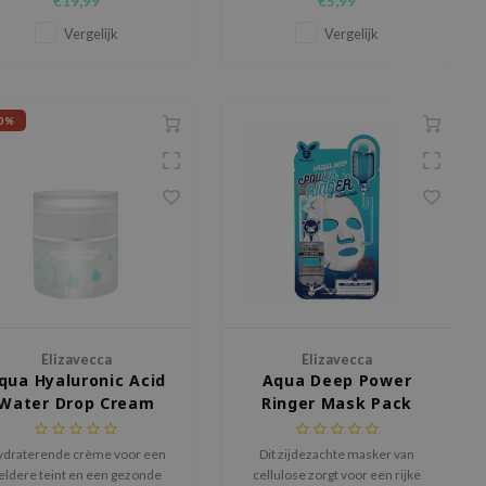
€19,99
€5,99
t make-up langer blijft zitten.
fruitextracten, waardoor je
binnen zeven dagen een zachte
Vergelijk
Vergelijk
huid ziet.
0%
Elizavecca
Elizavecca
qua Hyaluronic Acid
Aqua Deep Power
Water Drop Cream
Ringer Mask Pack
draterende crème voor een
Dit zijdezachte masker van
eldere teint en een gezonde
cellulose zorgt voor een rijke