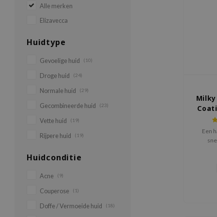
Alle merken
Elizavecca
Huidtype
Gevoelige huid
(10)
Droge huid
(24)
Normale huid
(29)
Milky
Gecombineerde huid
(23)
Coat
Vette huid
(19)
Een h
Rijpere huid
(19)
sne
salonw
Huidconditie
biedt 
Acne
(9)
Couperose
(1)
Doffe / Vermoeide huid
(18)