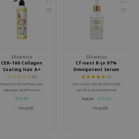
Elizavecca
Elizavecca
CER-100 Collagen
Cf-nest B-jo 97%
Coating Hair A+
Omnipotent Serum
Muscle Spray
(0)
(1)
Haarmist die het haar een
Een serum die de elasticiteit
oppepper geeft tussen
van de huid verbetert en
asbeurten door. Hydrateert
tegelijkertijd hydrateert.
€19,99
€15,29
€16,99
n revitaliseert het haar voor
een gezonde glans.
Vergelijk
Vergelijk