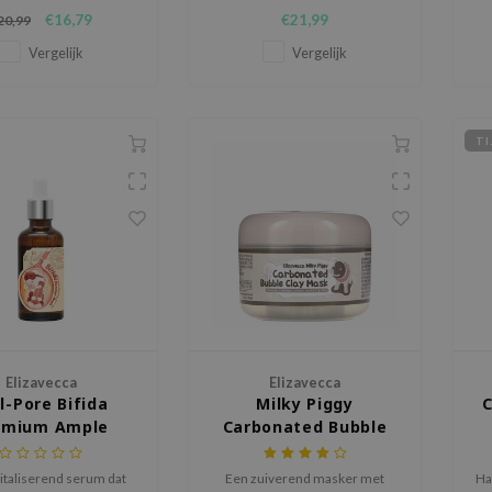
raterende en anti-ging
€16,79
€21,99
20,99
happen. Ideaal voor de
uid die een boost kan
Vergelijk
Vergelijk
gebruiken.
TI
Elizavecca
Elizavecca
l-Pore Bifida
Milky Piggy
C
emium Ample
Carbonated Bubble
Clay Mask
italiserend serum dat
Een zuiverend masker met
Ha