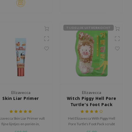
TIJDELIJK UITVERKOCHT
Elizavecca
Elizavecca
Skin Liar Primer
Witch Piggy Hell Pore
Turtle's Foot Pack
izavecca Skin Liar Primer vult
Het Elizavecca With Piggy Hell
fijne lijntjes en poriën in,
Pore Turtle's Foot Pack scrubt
sorbeert talg, en zorgt ervoor
en hydrateert voeten met vijf