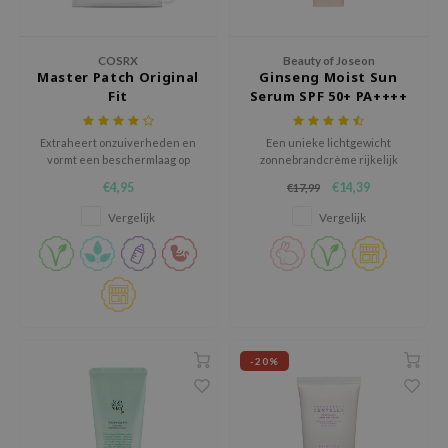
RMA:B
leashia
COSRX
Beauty of Joseon
mbuzin
Master Patch Original
Ginseng Moist Sun
Fit
Serum SPF 50+ PA++++
HI
e Potions
Extraheert onzuiverheden en
Een unieke lichtgewicht
vormt een beschermlaag op
zonnebrandcrème rijkelijk
essed Moon
puistjes tegen bacteriën en
doordrenkt met 30% ginseng-
€4,95
€14,39
€17,99
ine
virussen.
extract.
Vergelijk
Vergelijk
ora
lorgram
xir
IN&LAB
ling Bird
-20%
CREA &Honey
edly
Tir