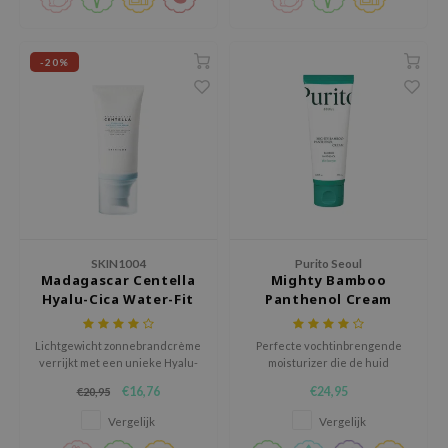
 Wishtrend
limax
-20%
IO
SRX
riya
wytree
ctor.G
uble Dare
 Althea
SKIN1004
Purito Seoul
Madagascar Centella
Mighty Bamboo
 Ceuracle
Hyalu-Cica Water-Fit
Panthenol Cream
Sun Serum SPF50+
zavecca
PA++++
Lichtgewicht zonnebrandcrème
Perfecte vochtinbrengende
bryolisse
verrijkt met een unieke Hyalu-
moisturizer die de huid
Cica formule om de huid
herstélt.
ude House
€16,76
€24,95
€20,95
optimaal te hydrateren en te
herstellen.
olio
Vergelijk
Vergelijk
oir