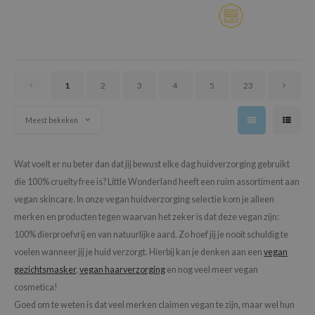
1
2
3
4
5
23
Meest bekeken
Wat voelt er nu beter dan dat jij bewust elke dag huidverzorging gebruikt
die 100% cruelty free is? Little Wonderland heeft een ruim assortiment aan
vegan skincare. In onze vegan huidverzorging selectie kom je alleen
merken en producten tegen waarvan het zeker is dat deze vegan zijn:
100% dierproefvrij en van natuurlijke aard. Zo hoef jij je nooit schuldig te
voelen wanneer jij je huid verzorgt. Hierbij kan je denken aan een
vegan
gezichtsmasker
,
vegan haarverzorging
en nog veel meer vegan
cosmetica!
Goed om te weten is dat veel merken claimen vegan te zijn, maar wel hun