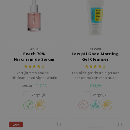
tch Me Patch
ZIGAE MANSION
e-Day's You
SECRET
nell
ndsay
Anua
COSRX
Peach 70%
Low pH Good Morning
QUALBERRY
Niacinamide Serum
Gel Cleanser
YTH
Verrijkt met Vitamine C,
Een milde gezichtsreiniger met
ka
Niacinamide en Alpha-Arbutin
een optimale pH van 5 om de
voor een egale en jeugdige
natuurlijke vochtbarrière van
nhalla
€17,59
€11,99
€21,99
huid.
de huid te behouden.
aye
Vergelijk
Vergelijk
ganifect
ee
ernative Stereo
-20%
nce