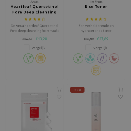
Anua
I'm From
Heartleaf Quercetinol
Rice Toner
e Plant Base
Pore Deep Cleansing
e Saem
Foam
A'M
De Anua heartleaf Quercetinol
Een verhelderende en
Pore deep cleansing foam maakt
hydraterende toner
 Cool For School
poriën schoon en verzacht met
geformuleerd met 77,78%
€13,20
€27,89
€16,50
€30,99
Houttuynia Cordata voor een
rijstextract.
rriden
fris gevoel.
Vergelijk
Vergelijk
oiareuke
icharm
 Cosmetics
lcos Kwailnara
-1
-20%
dah
SE
borian
ianclub