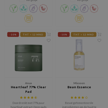
gom
arecipe
neige
CQUEEN
ke P:rem
-10%
THT < 12 MND
-10%
THT < 12 MND
monde
sil
ry May
diheal
dipeel
mebox
guhara
Anua
Mixsoon
Heartleaf 77% Clear
Bean Essence
seEnScene
Pad
ssha
Doordrenkt met 77% puur
Bevat gefementeerde
zon
heartleaf-extract. Deze pads
ingrediënten om de huid te