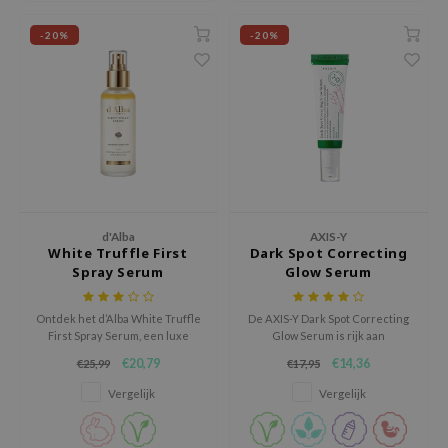
oel
-20%
-20%
tras
owus
 Reju-All
gredients
ydoll
ntellian24
owpure
d'Alba
AXIS-Y
White Truffle First
Dark Spot Correcting
ower Mate
Spray Serum
Glow Serum
ist
Ontdek het d’Alba White Truffle
De AXIS-Y Dark Spot Correcting
rka
First Spray Serum, een luxe
Glow Serum is rijk aan
mist-serum dat de huid direct
verschillende ingredienten die
€20,79
€14,36
€25,99
€17,95
hydrateert, verheldert en een
allemaal verhelderende
frisse glow geeft.
krachten hebben.
Vergelijk
Vergelijk