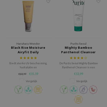
AAH
RCELL
EMORLAB
.Melaxin
amisa
Haruharu Wonder
Purito Seoul
nyo
Black Rice Moisture
Mighty Bamboo
apuri
Airyfit Daily
Panthenol Cleanser
Sunscreen
ture Republic
Biedt sterke UV-bescherming,
De Purito Seoul Mighty Bamboo
ev
hydratatie en
Panthenol Cleanser is een
huidverbeterende voordelen
milde, barrièreversterkende
tseline
€15,19
€13,99
€18,99
dankzij de lichtgewicht formule
reiniger met Koreaanse
die geen witte waas achterlaat.
bamboe-extract en Panthenol,
 Placosmetics
Vergelijk
Vergelijk
die de huid zacht reinigt zonder
haar natuurlijke vochtbalans te
roid
verstoren.
ecell
ixir