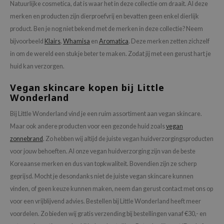
Natuurlijke cosmetica, dat is waar het in deze collectie om draait. Al deze
merken en producten zijn dierproefvrij en bevatten geen enkel dierlijk
product. Ben je nog niet bekend met de merken in deze collectie? Neem
bijvoorbeeld
Klairs
,
Whamisa
en
Aromatica
. Deze merken zetten zichzelf
in om de wereld een stukje beter te maken. Zodat jij met een gerust hart je
huid kan verzorgen.
Vegan skincare kopen bij Little
Wonderland
Bij Little Wonderland vind je een ruim assortiment aan vegan skincare.
Maar ook andere producten voor een gezonde huid zoals
vegan
zonnebrand
. Zo hebben wij altijd de juiste vegan huidverzorgingsproducten
voor jouw behoeften. Al onze vegan huidverzorging zijn van de beste
Koreaanse merken en dus van topkwaliteit. Bovendien zijn ze scherp
geprijsd. Mocht je desondanks niet de juiste vegan skincare kunnen
vinden, of geen keuze kunnen maken, neem dan gerust contact met ons op
voor een vrijblijvend advies. Bestellen bij Little Wonderland heeft meer
voordelen. Zo bieden wij gratis verzending bij bestellingen vanaf €30,- en