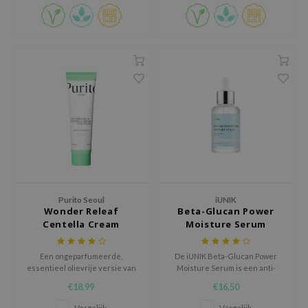
ehan
ntree
s Skin
NIK
n Skin
jun
solution
miso
irs
Purito Seoul
iUNIK
avuu
Wonder Releaf
Beta-Glucan Power
Centella Cream
Moisture Serum
elf
Unscented
se
Een ongeparfumeerde,
De iUNIK Beta-Glucan Power
ndal
essentieel olievrije versie van
Moisture Serum is een anti-
de best verkochte Centella
aging, hydraterende crème
€18,99
€16,50
dor
Green Level Recovery Cream.
geschikt voor de droge tot vette
huid.
Vergelijk
Vergelijk