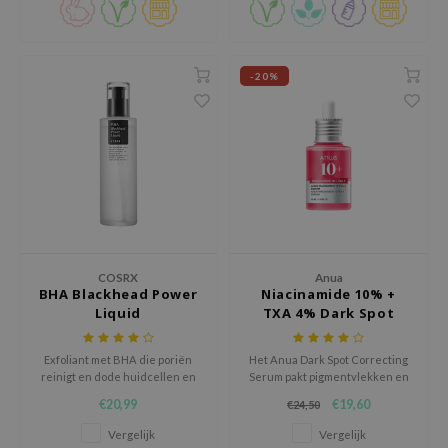
ecipe
dia
-20%
 Skin
odal
nskin
ruharu Wonder
imish
ika Holika
COSRX
Anua
GGEE
BHA Blackhead Power
Niacinamide 10% +
Dew Care
Liquid
TXA 4% Dark Spot
Correcting Serum
iyoon
Exfoliant met BHA die poriën
Het Anua Dark Spot Correcting
m From
reinigt en dode huidcellen en
Serum pakt pigmentvlekken en
mee-eters verwijdert.
hyperpigmentatie effectief aan
deed Labs
€20,99
€19,60
€24,50
met een krachtige mix van
niacinamide, tranexaminezuur
isfree
Vergelijk
Vergelijk
en arbutine.