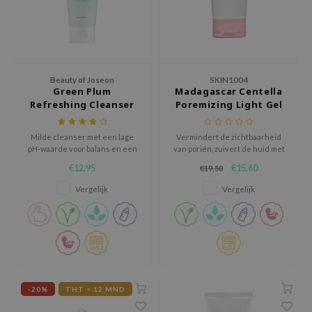
jar
dicube
s de BAHA
Beauty of Joseon
SKIN1004
ren
Green Plum
Madagascar Centella
Refreshing Cleanser
Poremizing Light Gel
ybyred
Cream
encia
Milde cleanser met een lage
Vermindert de zichtbaarheid
udio 17
pH-waarde voor balans en een
van poriën, zuivert de huid met
zuiverende maar hydraterende
roze Himalayazout en verbetert
ly
€12,95
€15,60
€19,50
formule.
de elasticiteit met adenosine
en aloë vera.
Vergelijk
Vergelijk
odance
ja
VEBLUE
o
-20%
THT < 12 MND
use of Hur