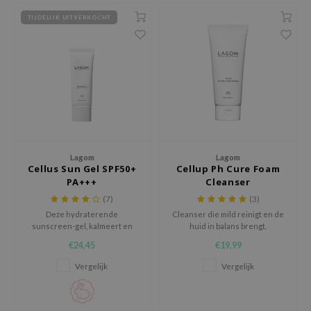
chaamsverzorging
ila Co
Groene Thee
TIJDELIJK UITVERKOCHT
pverzorging
rr Cosmetics
Zoethout
cessoires
rulab
Beta-glucan
ni verzorgingsproducten
 Lab
Centella Asiatica
pplementen
auty of Joseon
PDRN
ts / Giftcard
llaMonster
Azelaic Acid
lflower
Mandelic Acid
Lagom
Lagom
Cellus Sun Gel SPF50+
Cellup Ph Cure Foam
nton
PA+++
Cleanser
oré
(7)
(3)
ack Rouge
Deze hydraterende
Cleanser die mild reinigt en de
sunscreen-gel, kalmeert en
huid in balans brengt.
the
beschermt de huid tegen UV
€24,45
€19,99
zonder een witte waas achter te
najour
laten
Vergelijk
Vergelijk
tish M
eno