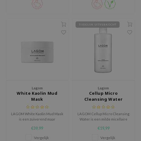
Lagom
arecipe
TIJDELIJK UITVERKOCHT
neige
CQUEEN
ke P:rem
monde
sil
ry May
Lagom
Lagom
diheal
White Kaolin Mud
Cellup Micro
dipeel
Mask
Cleansing Water
mebox
LAGOM White Kaolin Mud Mask
LAGOM Cellup Micro Cleansing
guhara
is een zuiverend maar
Water is een milde micellaire
comfortabel kleimasker dat
reiniger die make-up, vuil en
seEnScene
€39,99
€19,99
helpt poriën te reinigen,
onzuiverheden effectief
overtollig talg te absorberen en
verwijdert zonder de huid uit te
ssha
Vergelijk
Vergelijk
de huidtextuur te verfijnen
drogen. De formule reinigt