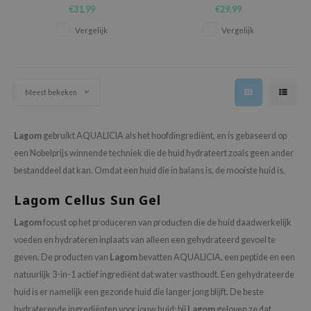
planten.
voedt.
:p
€31,99
€29,99
hto Mentholatum
Vergelijk
Vergelijk
mand
und Lab
LB
Meest bekeken
cret Key
iseido
Lagom
gebruikt AQUALICIA als het hoofdingrediënt, en is gebaseerd op
een Nobelprijs winnende techniek die de huid hydrateert zoals geen ander
ris
bestanddeel dat kan.
Omdat een huid die in balans is, de mooiste huid is.
infood
Lagom Cellus Sun Gel
IN1004
inRx LAB
Lagom
focust op het produceren van producten die de huid daadwerkelijk
voeden en hydrateren inplaats van alleen een gehydrateerd gevoel te
P
geven. De producten van
Lagom
bevatten AQUALICIA, een peptide en een
me By Mi
natuurlijk 3-in-1 actief ingrediënt dat water vasthoudt. Een gehydrateerde
B
huid is er namelijk een gezonde huid die langer jong blijft. De beste
ank You Farmer
hydraterende ingrediënten voor jouw huid: bij
Lagom
geloven ze dat