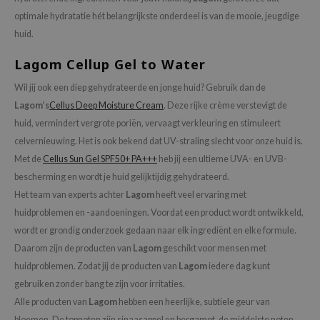
e Face Shop
optimale hydratatie hét belangrijkste onderdeel is van de mooie, jeugdige
huid.
e Plant Base
e Saem
Lagom Cellup Gel to Water
A'M
Wil jij ook een diep gehydrateerde en jonge huid? Gebruik dan de
 Cool For School
Lagom’s
Cellus Deep Moisture Cream
. Deze rijke crème verstevigt de
huid, vermindert vergrote poriën, vervaagt verkleuring en stimuleert
rriden
celvernieuwing. Het is ook bekend dat UV-straling slecht voor onze huid is.
oiareuke
Met de
Cellus Sun Gel SPF50+ PA+++
heb jij een ultieme UVA- en UVB-
icharm
bescherming en wordt je huid gelijktijdig gehydrateerd.
 Cosmetics
Het team van experts achter
Lagom
heeft veel ervaring met
huidproblemen en -aandoeningen. Voordat een product wordt ontwikkeld,
lcos Kwailnara
wordt er grondig onderzoek gedaan naar elk ingrediënt en elke formule.
-1
Daarom zijn de producten van
Lagom
geschikt voor mensen met
dah
huidproblemen. Zodat jij de producten van
Lagom
iedere dag kunt
SE
gebruiken zonder bang te zijn voor irritaties.
Alle producten van
Lagom
hebben een heerlijke, subtiele geur van
borian
bloemen. De topnoten zijn sinaasappel en bergamot, de middelste noten