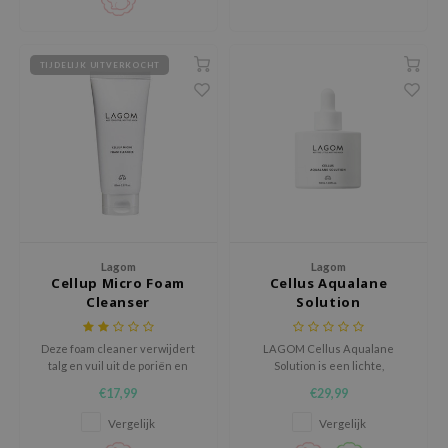
ehan
ntree
TIJDELIJK UITVERKOCHT
s Skin
NIK
n Skin
jun
solution
miso
irs
Lagom
Lagom
Cellup Micro Foam
Cellus Aqualane
avuu
Cleanser
Solution
elf
Deze foam cleaner verwijdert
LAGOM Cellus Aqualane
se
talg en vuil uit de poriën en
Solution is een lichte,
houdt de huidbarrière intact
hydraterende oplossing die de
ndal
€17,99
€29,99
huid helpt comfortabel, soepel
en in balans te houden.
dor
Vergelijk
Vergelijk