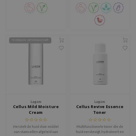
zonder de huid uit te drogen.
grondig maar behoudt de
zon
natuurlijke vochtbalans,
xsoon
waardoor de huid schoon,
comforta
onshot
CIFIC
TIJDELIJK UITVERKOCHT
rd
ogen
ne Less
ach C
ripera
itfée
ykology
Lagom
Lagom
Cellus Mild Moisture
Cellus Revive Essence
rito SEOUL
Cream
Toner
unkang Yul
Herstelt de huid door middel
Multifunctionele toner die de
l Barrier
van stamcellen afgeleid van
huid verstevigt, hydrateert en