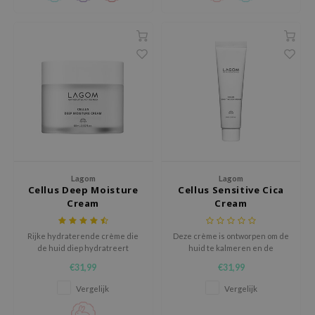
ecipe
dia
 Skin
odal
nskin
ruharu Wonder
imish
ika Holika
Lagom
Lagom
Cellus Deep Moisture
Cellus Sensitive Cica
GGEE
Cream
Cream
Dew Care
Rijke hydraterende crème die
Deze crème is ontworpen om de
iyoon
de huid diep hydratreert
huid te kalmeren en de
zonder de poriën te verstoppen
talgproductie onder controle te
m From
€31,99
€31,99
en zorgt dat de huid kan blijven
houden.
deed Labs
ademen
Vergelijk
Vergelijk
isfree