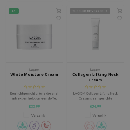
 Wishtrend
A1
TIJDELIJK UITVERKOCHT
limax
IO
SRX
riya
wytree
ctor.G
uble Dare
Lagom
Lagom
White Moisture Cream
Collagen Lifting Neck
 Althea
Cream
 Ceuracle
zavecca
Een lichtgewicht crème die snel
LAGOM Collagen Lifting Neck
intrekt en helpt om een doffe,
Cream is een gerichte
bryolisse
matte teint op te fleuren met
verzorging voor de hals en
€33,99
€24,99
behulp van natuurlijke
kaaklijn, speciaal ontwikkeld
ude House
extracten.
voor de dunnere en
Vergelijk
Vergelijk
kwetsbaardere huid in dit
olio
gebied.
oir