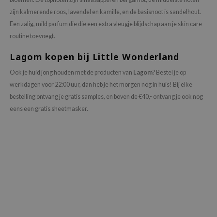
ianclub
zijn kalmerende roos, lavendel en kamille, en de basisnoot is sandelhout.
RMA:B
Een zalig, mild parfum die die een extra vleugje blijdschap aan je skin care
leashia
routine toevoegt.
mbuzin
Lagom kopen bij Little Wonderland
HI
Ook je huid jong houden met de producten van
Lagom
? Bestel je op
e Potions
werkdagen voor 22:00 uur, dan heb je het morgen nog in huis! Bij elke
essed Moon
bestelling ontvang je gratis samples, en boven de €40,- ontvang je ook nog
eens een gratis sheetmasker.
ine
ora
lorgram
xir
IN&LAB
ling Bird
CREA &Honey
edly