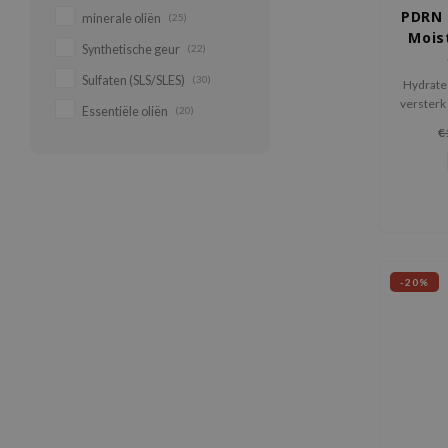
PDRN 
minerale oliën
(25)
Mois
Synthetische geur
(22)
Sulfaten (SLS/SLES)
(30)
Hydratee
versterk
Essentiële oliën
(20)
de M
€
Hyaluron
een li
verrijk
hyaluro
-20%