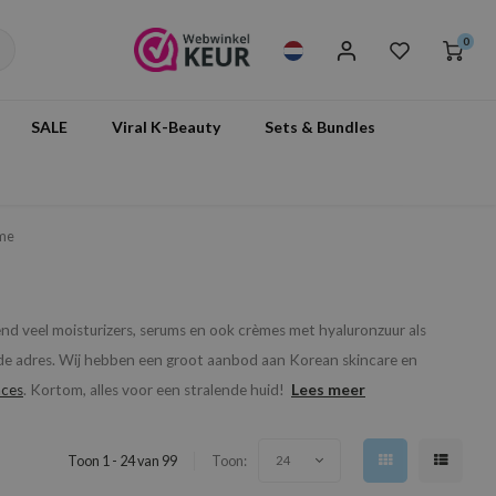
0
SALE
Viral K-Beauty
Sets & Bundles
eme
d veel moisturizers, serums en ook crèmes met hyaluronzuur als
goede adres. Wij hebben een groot aanbod aan Korean skincare en
Lees meer
nces
. Kortom, alles voor een stralende huid!
Toon 1 - 24 van 99
Toon:
24