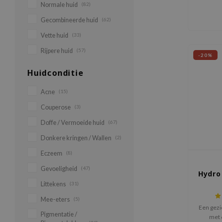
Normale huid
(82)
Gecombineerde huid
(62)
Vette huid
(33)
Rijpere huid
(57)
-20%
Huidconditie
Acne
(15)
Couperose
(3)
Doffe / Vermoeide huid
(67)
Donkere kringen / Wallen
(2)
Eczeem
(8)
Gevoeligheid
(47)
Hydro
Littekens
(31)
Mee-eters
(5)
Een gez
Pigmentatie /
met 