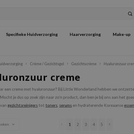
Specifieke Huidverzorging
Haarverzorging
Make-up
uidverzorging
Crème / Gezichtsgel
Gezichtscrème
Hyaluronzuur cr
luronzuur creme
ar een creme met hyaluronzuur? Bij Little Wonderland hebben we ontzetten
 Mocht je dus op zoek zijn naar zo’n product, dan ben je bij ons aan het 
 van
gezichtsreinigers
tot
toners
,
serums
en hydraterende Koreaanse
esse
1
2
3
4
5
keken