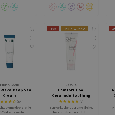
-20%
THT < 12 MND
-2
Purito Seoul
COSRX
 Wave Deep Sea
Comfort Cool
A
Cream
Ceramide Soothing
Gel Cream
(84)
(1)
ichtscrème doordrenkt
Een verkoelende crème die het
He
60% diepzeewater,
hele jaar door gebruikt kan