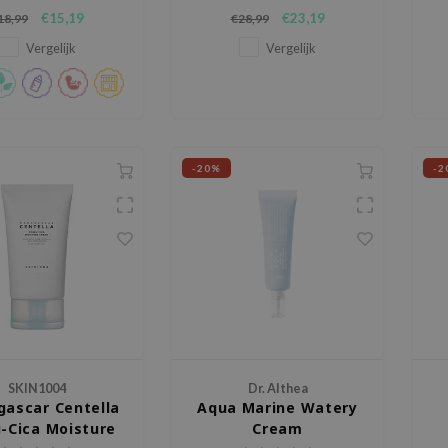
lerpa racemosa en
worden. Het verzacht en
€15,19
€23,19
18,99
€28,99
extracten om de huid
hydrateert de huid en herstelt
drateerd en glad te
de huidbarrière.
vo
Vergelijk
Vergelijk
houden.
va
-20%
-2
SKIN1004
Dr. Althea
ascar Centella
Aqua Marine Watery
-Cica Moisture
Cream