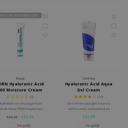
JDELIJK UITVERKOCHT
Anua
Isntree
DRN Hyaluronic Acid
Hyaluronic Acid Aqua
100 Moisture Cream
Gel Cream
(0)
(20)
ydrateer en verjong je huid
De Isntree aqua gel cream is
et de Anua PDRN Hyaluronic
verfrissend, verkoelend en
id 100 Moisture Cream, een
kalmeert de geïrriteerde huid
€20,76
€15,99
€25,95
chte maar intens voedende K-
beauty crème.
Vergelijk
Vergelijk