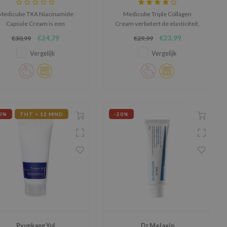
Medicube TXA Niacinamide
Medicube Triple Collagen
Capsule Cream is een
Cream verbetert de elasticiteit,
ydraterende gezichtscrème
maakt de huid voller en
€24,79
€23,99
€30,99
€29,99
t capsules die helpen bij het
vermindert poriën en
verminderen van
pigmentvlekken, terwijl het diep
Vergelijk
Vergelijk
gmentvlekken, acnelittekens
hydrateert en rimpels verfijnt.
 een ongelijkmatige huidtint.
0%
THT < 12 MND
-20%
Pyunkang Yul
Dr.Melaxin