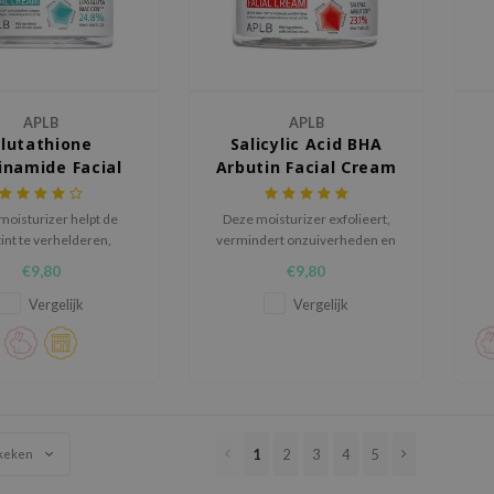
APLB
APLB
lutathione
Salicylic Acid BHA
inamide Facial
Arbutin Facial Cream
Cream
moisturizer helpt de
Deze moisturizer exfolieert,
int te verhelderen,
vermindert onzuiverheden en
ert pigmentvlekken en
verheldert de teint dankzij de
€9,80
€9,80
 huid stralen voor een
combinatie van salicylzuur en
eugdigere teint.
arbutine.
Vergelijk
Vergelijk
1
2
3
4
5
keken