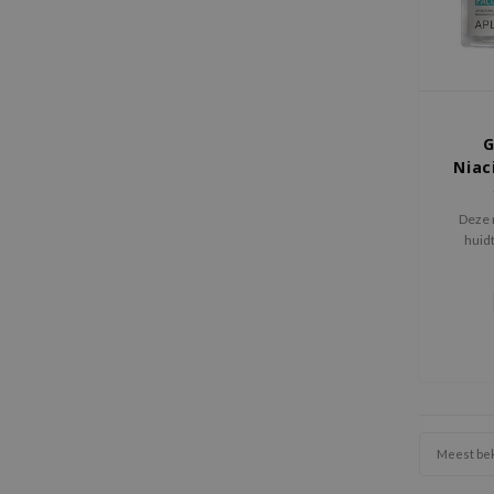
G
Niac
Deze 
huidt
vermind
laat de
j
Meest be