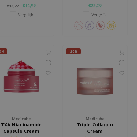
Advanced Snail 92 All In One
Ceramide Panthenol Moisture
€11,99
€22,39
€14,99
Cream Tube, een diep
Barrier Cream, een rijke en
edende formule die tekenen
voedende moisturizer die de
Vergelijk
Vergelijk
n huidveroudering tegengaat.
huid intens hydrateert,
verzacht en beschermt tegen
vochtverlies.
0%
-20%
Medicube
Medicube
TXA Niacinamide
Triple Collagen
Capsule Cream
Cream