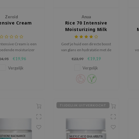
Zeroid
Anua
ensive Cream
Rice 70 Intensive
Moisturizing Milk
Intensive Cream is een
Geef je huid een directe boost
 voedende moisturizer
van glans en hydratatie met de
vo
e droge, gevoelige of
Anua Rice 70 Intensive
€19,96
€19,19
24,95
€23,99
rde huid die intensieve
Moisturizing Milk, een lichte
rging en langdurige
lotion verrijkt met maar liefst
Vergelijk
Vergelijk
atatie nodig heeft.
70% Oryza Sativa (Rice) Bran
Water.
TIJDELIJK UITVERKOCHT