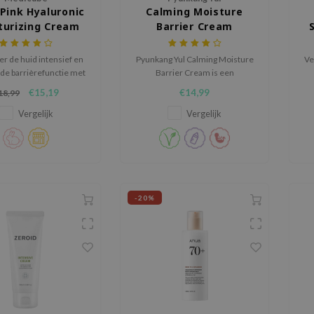
Pink Hyaluronic
Calming Moisture
turizing Cream
Barrier Cream
r de huid intensief en
Pyunkang Yul Calming Moisture
Ve
 de barrièrefunctie met
Barrier Cream is een
edicube PDRN Pink
moisturizer met een lage pH-
€15,19
€14,99
18,99
ic Moisturizing Cream,
waarde en rijk aan EWG-
chte, waterige crème
geverifieerde ingrediënten die
Vergelijk
Vergelijk
t met zalm-DNA PDRN,
de huid kalmeren.
nzuur en niacinamide.
-20%