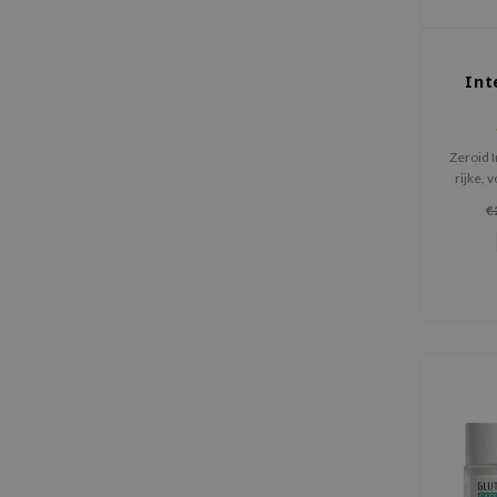
Int
Zeroid 
rijke,
voor d
€
geïrritee
verzo
hydr