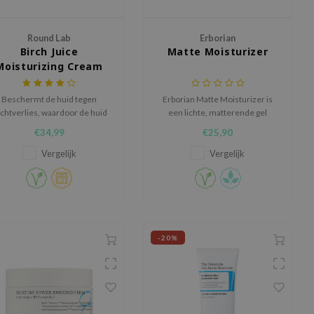
Round Lab
Erborian
Birch Juice
Matte Moisturizer
Moisturizing Cream
Beschermt de huid tegen
Erborian Matte Moisturizer is
chtverlies, waardoor de huid
een lichte, matterende gel
zacht en soepel blijft.
crème die de huid 24 uur
€34,99
€25,90
hydrateert en direct helpt om
glans te verminderen zonder
Vergelijk
Vergelijk
uit te drogen.
-20%