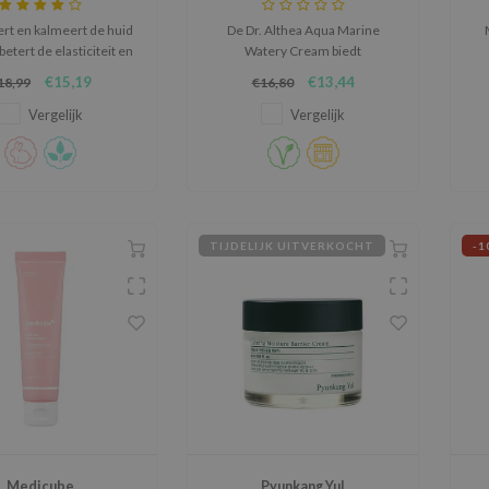
Cream
rt en kalmeert de huid
De Dr. Althea Aqua Marine
betert de elasticiteit en
Watery Cream biedt
oegtijdige veroudering
onmiddellijke frisse hydratatie
h
€15,19
€13,44
18,99
€16,80
tegen.
en een comfortabel,
me
verkwikkend huidgevoel vanaf
Vergelijk
Vergelijk
de eerste toepassing.
pi
en
TIJDELIJK UITVERKOCHT
-1
Medicube
Pyunkang Yul