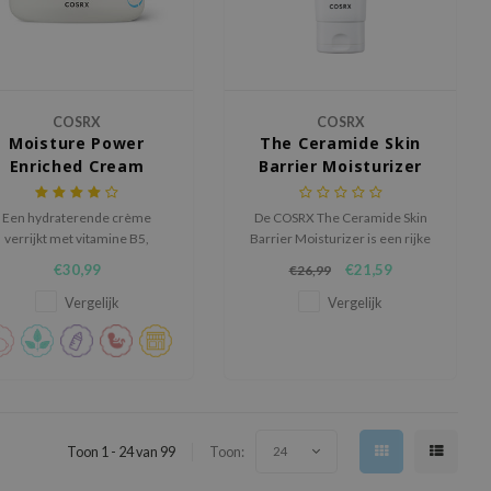
COSRX
COSRX
Moisture Power
The Ceramide Skin
Enriched Cream
Barrier Moisturizer
Een hydraterende crème
De COSRX The Ceramide Skin
verrijkt met vitamine B5,
Barrier Moisturizer is een rijke
propolis en Ceramide.
en verzorgende crème die de
€30,99
€21,59
€26,99
huidbarrière versterkt en helpt
om de huid langdurig
Vergelijk
Vergelijk
gehydrateerd en soepel te
houden.
Toon 1 - 24 van 99
Toon:
24