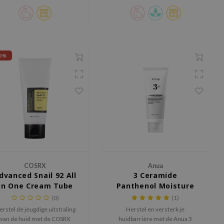
0%
COSRX
Anua
dvanced Snail 92 All
3 Ceramide
In One Cream Tube
Panthenol Moisture
Barrier Cream
(0)
(1)
rstel de jeugdige uitstraling
Herstel en versterk je
van de huid met de COSRX
huidbarrière met de Anua 3