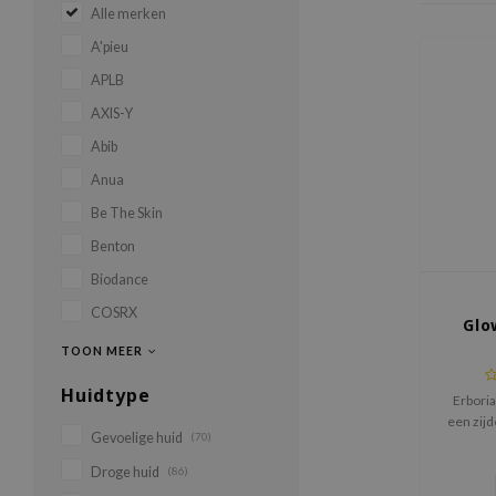
Alle merken
A'pieu
APLB
AXIS-Y
Abib
Anua
Be The Skin
Benton
Biodance
COSRX
Glo
TOON MEER
Huidtype
Erboria
een zij
Gevoelige huid
(70)
crème 
skin glo
Droge huid
(86)