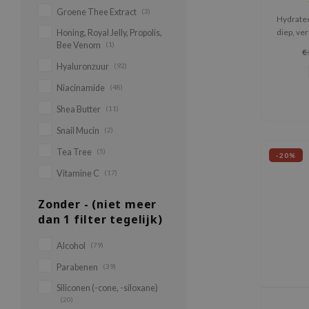
Groene Thee Extract
(3)
Hydratee
diep, ver
Honing, Royal Jelly, Propolis,
Bee Venom
(1)
gaat vr
€
Hyaluronzuur
(92)
Niacinamide
(48)
Shea Butter
(11)
Snail Mucin
(2)
Tea Tree
(5)
-20%
Vitamine C
(17)
Zonder - (niet meer
dan 1 filter tegelijk)
Alcohol
(79)
Parabenen
(39)
Siliconen (-cone, -siloxane)
(20)