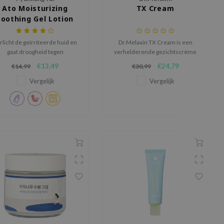
Ato Moisturizing
TX Cream
Soothing Gel Lotion
rlicht de geïrriteerde huid en
Dr.Melaxin TX Cream is een
gaat droogheid tegen
verhelderende gezichtscrème
die helpt om een egale en
€13,49
€24,79
€14,99
€30,99
stralende teint te krijgen.
Vergelijk
Vergelijk