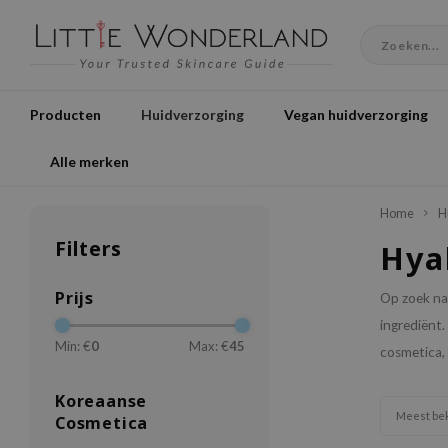
Producten
Huidverzorging
Vegan huidverzorging
Alle merken
Home
H
Filters
Hya
Prijs
Op zoek na
ingrediënt.
Min: €
0
Max: €
45
cosmetica,
Koreaanse
Meest be
Cosmetica