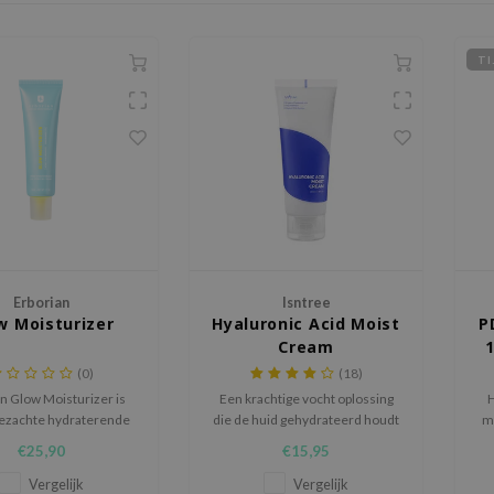
TI
Erborian
Isntree
w Moisturizer
Hyaluronic Acid Moist
P
Cream
(0)
(18)
n Glow Moisturizer is
Een krachtige vocht oplossing
H
dezachte hydraterende
die de huid gehydrateerd houdt
m
voor een frisse glass
door voldoende vocht te
Ac
€25,90
€15,95
w zonder vettig gevoel.
leveren aan de droge en
li
uitgedroogde huid.
Vergelijk
Vergelijk