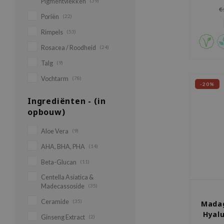
Pigmentvlekken
(39)
cau
€
zeewier
Poriën
(22)
gehy
Rimpels
(53)
Rosacea / Roodheid
(24)
Talg
(9)
Vochtarm
(78)
-20%
Ingrediënten - (in
opbouw)
Aloe Vera
(9)
AHA, BHA, PHA
(14)
Beta-Glucan
(11)
Centella Asiatica &
Madecassoside
(35)
Ceramide
(35)
Madag
Hyalu
Ginseng Extract
(2)