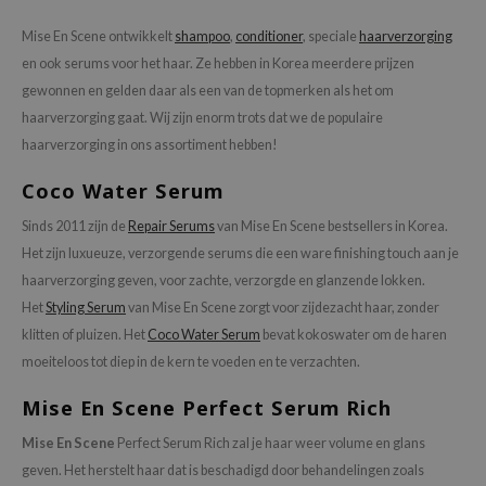
chaamsverzorging
ila Co
Groene Thee
Mise En Scene ontwikkelt
shampoo
,
conditioner
, speciale
haarverzorging
pverzorging
rr Cosmetics
Zoethout
en ook serums voor het haar. Ze hebben in Korea meerdere prijzen
gewonnen en gelden daar als een van de topmerken als het om
cessoires
rulab
Beta-glucan
haarverzorging gaat. Wij zijn enorm trots dat we de populaire
ni verzorgingsproducten
 Lab
Centella Asiatica
haarverzorging in ons assortiment hebben!
pplementen
auty of Joseon
PDRN
Coco Water Serum
ts / Giftcard
llaMonster
Azelaic Acid
Sinds 2011 zijn de
Repair Serums
van Mise En Scene bestsellers in Korea.
lflower
Mandelic Acid
Het zijn luxueuze, verzorgende serums die een ware finishing touch aan je
nton
haarverzorging geven, voor zachte, verzorgde en glanzende lokken.
oré
Het
Styling Serum
van Mise En Scene zorgt voor zijdezacht haar, zonder
ack Rouge
klitten of pluizen. Het
Coco Water Serum
bevat kokoswater om de haren
moeiteloos tot diep in de kern te voeden en te verzachten.
the
najour
Mise En Scene Perfect Serum Rich
tish M
Mise En Scene
Perfect Serum Rich zal je haar weer volume en glans
eno
geven. Het herstelt haar dat is beschadigd door behandelingen zoals