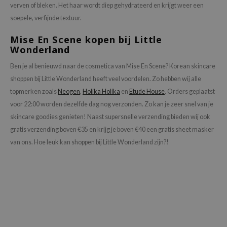
verven of bleken. Het haar wordt diep gehydrateerd en krijgt weer een
 Wishtrend
soepele, verfijnde textuur.
limax
Mise En Scene kopen bij Little
IO
Wonderland
SRX
Ben je al benieuwd naar de cosmetica van Mise En Scene? Korean skincare
riya
shoppen bij Little Wonderland heeft veel voordelen. Zo hebben wij alle
wytree
topmerken zoals
Neogen
,
Holika Holika
en
Etude House
. Orders geplaatst
ctor.G
voor 22:00 worden dezelfde dag nog verzonden. Zo kan je zeer snel van je
uble Dare
skincare goodies genieten! Naast supersnelle verzending bieden wij ook
gratis verzending boven €35 en krijg je boven €40 een gratis sheet masker
 Althea
van ons. Hoe leuk kan shoppen bij Little Wonderland zijn?!
 Ceuracle
zavecca
bryolisse
ude House
olio
oir