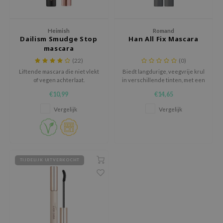
 Wishtrend
limax
Heimish
Romand
IO
Dailism Smudge Stop
Han All Fix Mascara
mascara
SRX
(22)
(0)
riya
Liftende mascara die niet vlekt
Biedt langdurige, veegvrije krul
of vegen achterlaat.
in verschillende tinten, met een
wytree
gemakkelijk te verwijderen,
€10,99
€14,65
zachte formule.
ctor.G
Vergelijk
Vergelijk
uble Dare
 Althea
 Ceuracle
zavecca
TIJDELIJK UITVERKOCHT
bryolisse
ude House
olio
oir