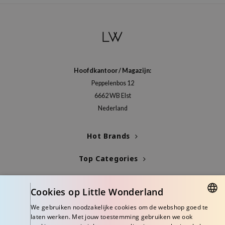
xsoon
onshot
CIFIC
rd
Hoofdkantoor / Magazijn:
ogen
Peppelenbos 12
ne Less
6662 WB Elst
ach C
Nederland
ripera
itfée
Hot Brands
ykology
Top Categories
rito SEOUL
Blogs
unkang Yul
Cookies op Little Wonderland
l Barrier
Info
We gebruiken noodzakelijke cookies om de webshop goed te
:p
DUTCH
laten werken. Met jouw toestemming gebruiken we ook