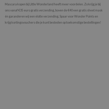
gom
Mascara kopen bij Little Wonderland heeft meer voordelen. Zo krijg je bij
arecipe
ons vanaf €35 euro gratis verzending, boven de €40 een gratis sheet mask
neige
én garanderen wij een vlotte verzending. Spaar voor Wonder Points en
krijg kortingsvouchers die je kunt besteden op toekomstige bestellingen!
CQUEEN
ke P:rem
monde
sil
ry May
diheal
dipeel
mebox
guhara
seEnScene
ssha
zon