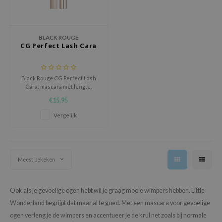
ecipe
dia
BLACK ROUGE
CG Perfect Lash Cara
 Skin
odal
nskin
Black Rouge CG Perfect Lash
Cara: mascara met lengte,
ruharu Wonder
volume en C-curl. Verzorgt en
€15,95
versterkt wimpers met Camellia
imish
Olie en Panthenol.
Vergelijk
ika Holika
GGEE
Dew Care
Meest bekeken
iyoon
m From
Ook als je gevoelige ogen hebt wil je graag mooie wimpers hebben. Little
deed Labs
Wonderland begrijpt dat maar al te goed. Met een mascara voor gevoelige
isfree
ogen verleng je de wimpers en accentueer je de krul net zoals bij normale