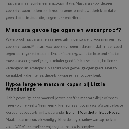
mascara, maar zonder een risico op irritatie. Mascara’s voor de zeer
ehan
gevoelige ogen hebben een hypoallergene formule, wat betekent dat er
ntree
geen stoffen in zitten die je ogen kunnen irriteren.
s Skin
Mascara gevoelige ogen en waterproof?
NIK
Waterproof mascara is helaas meestal minder passend voor mensen met
n Skin
gevoelige ogen. Mascara voor gevoelige ogen is dus meestal minder goed
jun
tegen een regenbui bestand. Dat is niet zo erg, want dat betekent niet dat
solution
mascara voor gevoelige ogen minder goed is in het scheiden, krullen en
miso
verlengen van je wimpers. Mascara voor gevoelige ogen geeft je net zo
gemakkelijk die intense, diepe blik waar je naar op zoek bent.
irs
Hypoallergene mascara kopen bij Little
avuu
Wonderland
elf
Heb je gevoelige ogen maar wil je toch een fijne mascara die je wimpers
se
meer volume geeft? Neem een kijkje in ons aanbod mascara’s van de beste
ndal
Koreaanse beauty brands, waaronder
Isehan
,
Moonshot
en
Etude House
.
Maak het af met onze levendig gekleurde oogschaduw van topmerken
dor
zoals 3CE of een eyeliner en je signature look is compleet.