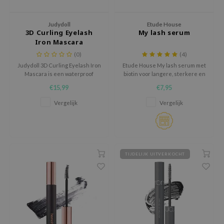
chaamsverzorging
ila Co
Groene Thee
Judydoll
Etude House
pverzorging
rr Cosmetics
Zoethout
3D Curling Eyelash
My lash serum
Iron Mascara
cessoires
rulab
Beta-glucan
(0)
(4)
ni verzorgingsproducten
 Lab
Centella Asiatica
Judydoll 3D Curling Eyelash Iron
Etude House My lash serum met
Mascara is een waterproof
biotin voor langere, sterkere en
pplementen
auty of Joseon
PDRN
mascara met een gebogen
dikkere wimpers.
€15,99
€7,95
ts / Giftcard
llaMonster
Azelaic Acid
applicator voor gelifte, gekrulde
wimpers met langdurige
Vergelijk
Vergelijk
lflower
Mandelic Acid
definitie.
nton
oré
ack Rouge
TIJDELIJK UITVERKOCHT
the
najour
tish M
eno