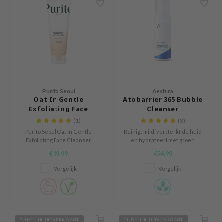
chaamsverzorging
ila Co
Groene Thee
pverzorging
rr Cosmetics
Zoethout
cessoires
rulab
Beta-glucan
ni verzorgingsproducten
 Lab
Centella Asiatica
pplementen
auty of Joseon
PDRN
ts / Giftcard
llaMonster
Azelaic Acid
Purito Seoul
Aestura
Oat In Gentle
Atobarrier 365 Bubble
lflower
Mandelic Acid
Exfoliating Face
Cleanser
Cleanser
(1)
(3)
nton
Purito Seoul Oat In Gentle
Reinigt mild, versterkt de huid
oré
Exfoliating Face Cleanser
en hydrateert met groen
reinigt, kalmeert en hydrateert
theewater en vitamine E,
ack Rouge
€19,99
€24,99
de huid voor een frisse, zachte
allemaal klinisch getest.
en gebalanceerde uitstraling.
Gebruik het ook als body wash!
the
Vergelijk
Vergelijk
najour
tish M
eno
TIJDELIJK UITVERKOCHT
TIJDELIJK UITVERKOCHT