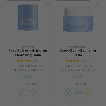
 Wishtrend
limax
IO
SRX
riya
wytree
Dr. Althea
Pyunkang Yul
ctor.G
Pore Refresh Grinding
Deep Clear Cleansing
uble Dare
Cleansing Balm
Balm
(1)
(20)
 Althea
De Dr. Althea Pore Refresh
Een lichte, verfrissende
 Ceuracle
Grinding Cleansing Balm is een
reinigingsbalm die alle sporen
zachte maar diep reinigende
van make-up makkelijk
zavecca
€19,99
€18,99
balsem die make-up,
verwijderd.
zonnebrandcrème en
bryolisse
Vergelijk
Vergelijk
onzuiverheden moeiteloos
oplost.
ude House
olio
oir