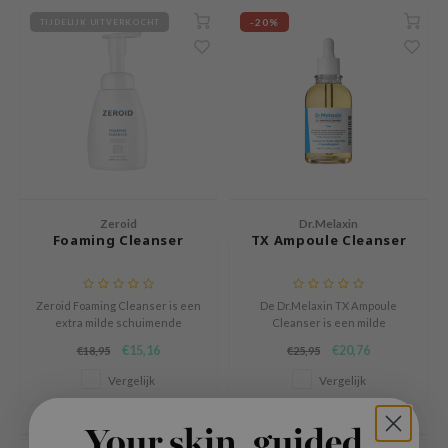
ehan
-20%
TIJDELIJK UITVERKOCHT
ntree
s Skin
NIK
n Skin
jun
solution
Zeroid
Dr.Melaxin
miso
Foaming Cleanser
TX Ampoule Cleanser
irs
avuu
Zeroid Foaming Cleanser is een
De Dr.Melaxin TX Ampoule
extra milde schuimende
Cleanser is een milde
elf
reiniger voor de gevoelige huid
gezichtsreiniger met een
€15,16
€20,76
€18,95
€25,95
se
of een verzwakte huidbarrière.
luxueuze oil-to-foam textuur.
Vergelijk
Vergelijk
ndal
dor
Your skin, guided