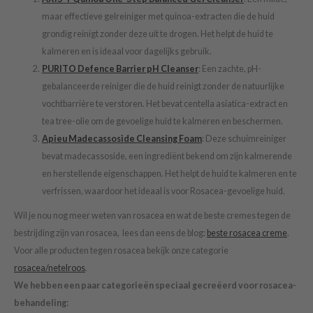
hto Mentholatum
maar effectieve gelreiniger met quinoa-extracten die de huid
mand
grondig reinigt zonder deze uit te drogen. Het helpt de huid te
und Lab
kalmeren en is ideaal voor dagelijks gebruik.
LB
PURITO Defence Barrier pH Cleanser
: Een zachte, pH-
gebalanceerde reiniger die de huid reinigt zonder de natuurlijke
cret Key
vochtbarrière te verstoren. Het bevat centella asiatica-extract en
iseido
tea tree-olie om de gevoelige huid te kalmeren en beschermen.
ris
Apieu Madecassoside Cleansing Foam
: Deze schuimreiniger
infood
bevat madecassoside, een ingrediënt bekend om zijn kalmerende
en herstellende eigenschappen. Het helpt de huid te kalmeren en te
IN1004
verfrissen, waardoor het ideaal is voor Rosacea-gevoelige huid.
inRx LAB
Wil je nou nog meer weten van rosacea en wat de beste cremes tegen de
P
bestrijding zijn van rosacea, lees dan eens de blog:
beste rosacea creme
.
me By Mi
Voor alle producten tegen rosacea bekijk onze categorie
B
rosacea/netelroos
.
ank You Farmer
We hebben een paar categorieën speciaal gecreëerd voor rosacea-
behandeling:
e Face Shop