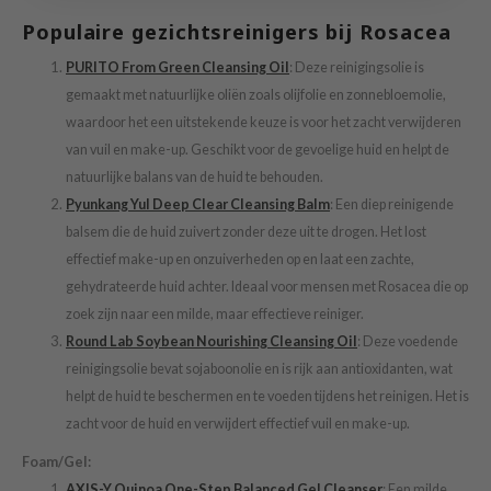
xsoon
Populaire gezichtsreinigers bij Rosacea
onshot
PURITO From Green Cleansing Oil
: Deze reinigingsolie is
CIFIC
gemaakt met natuurlijke oliën zoals olijfolie en zonnebloemolie,
rd
waardoor het een uitstekende keuze is voor het zacht verwijderen
van vuil en make-up. Geschikt voor de gevoelige huid en helpt de
ogen
natuurlijke balans van de huid te behouden.
ne Less
Pyunkang Yul Deep Clear Cleansing Balm
: Een diep reinigende
ach C
balsem die de huid zuivert zonder deze uit te drogen. Het lost
ripera
effectief make-up en onzuiverheden op en laat een zachte,
gehydrateerde huid achter. Ideaal voor mensen met Rosacea die op
itfée
zoek zijn naar een milde, maar effectieve reiniger.
ykology
Round Lab Soybean Nourishing Cleansing Oil
: Deze voedende
rito SEOUL
reinigingsolie bevat sojaboonolie en is rijk aan antioxidanten, wat
unkang Yul
helpt de huid te beschermen en te voeden tijdens het reinigen. Het is
zacht voor de huid en verwijdert effectief vuil en make-up.
l Barrier
:p
Foam/Gel:
AXIS-Y Quinoa One-Step Balanced Gel Cleanser
: Een milde,