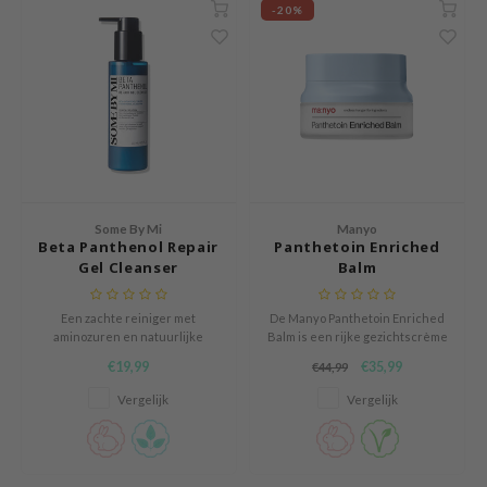
-20%
ecipe
dia
 Skin
odal
nskin
ruharu Wonder
Some By Mi
Manyo
imish
Beta Panthenol Repair
Panthetoin Enriched
Gel Cleanser
Balm
ika Holika
GGEE
Een zachte reiniger met
De Manyo Panthetoin Enriched
Dew Care
aminozuren en natuurlijke
Balm is een rijke gezichtscrème
oppervlakteactieve stoffen voor
die de huid diep voedt en
€19,99
€35,99
€44,99
iyoon
hydraterende en effectieve
kalmeert.
reiniging.
Vergelijk
Vergelijk
m From
deed Labs
isfree