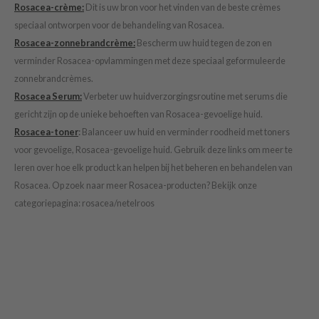
Rosacea-crème:
Dit is uw bron voor het vinden van de beste crèmes
e Plant Base
speciaal ontworpen voor de behandeling van Rosacea.
e Saem
Rosacea-zonnebrandcrème:
Bescherm uw huid tegen de zon en
A'M
verminder Rosacea-opvlammingen met deze speciaal geformuleerde
zonnebrandcrèmes.
 Cool For School
Rosacea Serum:
Verbeter uw huidverzorgingsroutine met serums die
rriden
gericht zijn op de unieke behoeften van Rosacea-gevoelige huid.
oiareuke
Rosacea-toner
:
Balanceer uw huid en verminder roodheid met toners
icharm
voor gevoelige, Rosacea-gevoelige huid. Gebruik deze links om meer te
leren over hoe elk product kan helpen bij het beheren en behandelen van
 Cosmetics
Rosacea. Op zoek naar meer Rosacea-producten? Bekijk onze
lcos Kwailnara
categoriepagina: rosacea/netelroos
-1
dah
SE
borian
ianclub