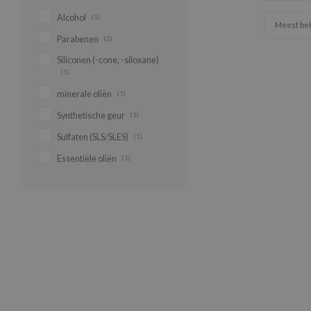
Alcohol
(1)
Meest be
Parabenen
(2)
Siliconen (-cone, -siloxane)
(1)
minerale oliën
(1)
Synthetische geur
(1)
Sulfaten (SLS/SLES)
(1)
Essentiële oliën
(1)