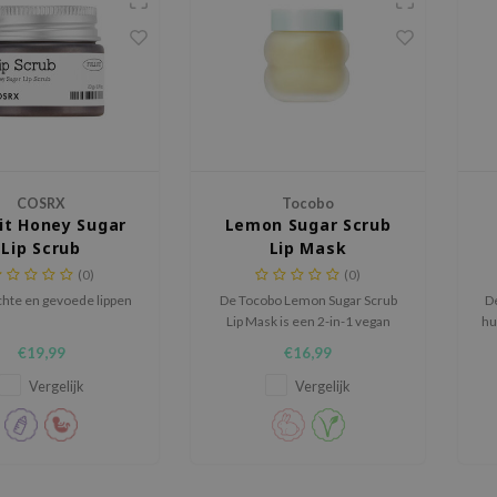
COSRX
Tocobo
Fit Honey Sugar
Lemon Sugar Scrub
Lip Scrub
Lip Mask
(0)
(0)
chte en gevoede lippen
De Tocobo Lemon Sugar Scrub
De
Lip Mask is een 2-in-1 vegan
hu
lipverzorging die exfolieert en
€19,99
€16,99
intens voedt zonder af te
spoelen.
Vergelijk
Vergelijk