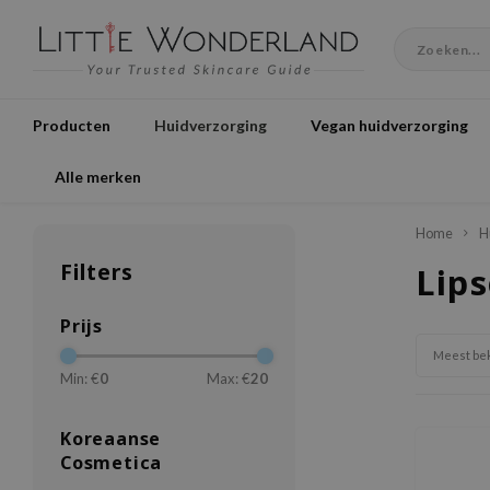
Producten
Huidverzorging
Vegan huidverzorging
Alle merken
Home
H
Filters
Lip
Prijs
Meest be
Min: €
0
Max: €
20
Koreaanse
Cosmetica