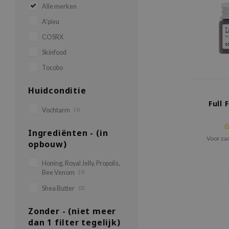
Alle merken
A'pieu
COSRX
Skinfood
Tocobo
Huidconditie
Full 
Vochtarm
(1)
Ingrediënten - (in
Voor za
opbouw)
Honing, Royal Jelly, Propolis,
Bee Venom
(1)
Shea Butter
(2)
Zonder - (niet meer
dan 1 filter tegelijk)