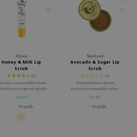
A'pieu
Skinfood
Honey & Milk Lip
Avocado & Sugar Lip
Scrub
Scrub
(5)
(0)
ze lip scrub verwijdert dode
Voedende lip scrub met
idcellen en zorgt voor gladde
avocado en natuurlijke suiker.
en zachte lippen.
€6,99
€9,45
Vergelijk
Vergelijk