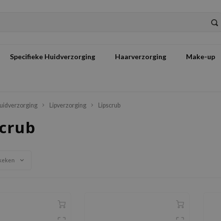
Specifieke Huidverzorging
Haarverzorging
Make-up
uidverzorging
Lipverzorging
Lipscrub
scrub
keken