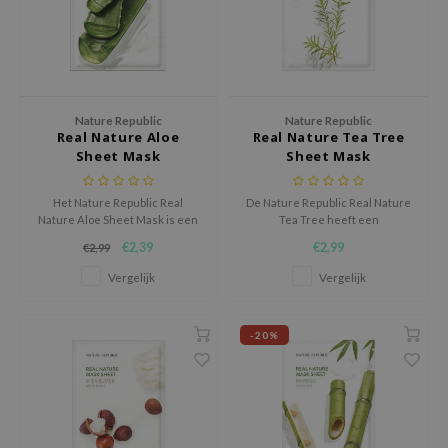
xsoon
onshot
CIFIC
rd
Nature Republic
Nature Republic
Real Nature Aloe
Real Nature Tea Tree
ogen
Sheet Mask
Sheet Mask
ne Less
Het Nature Republic Real
De Nature Republic Real Nature
ach C
Nature Aloe Sheet Mask is een
Tea Tree heeft een
ripera
kalmerend en hydraterend
ontstekingsremmend en
€2,39
€2,99
€2,99
sheet masker dat de huid helpt
kalmerend effect op de
itfée
herstellen en weer comfortabel
problematische huid.
Vergelijk
Vergelijk
laat aanvoelen.
ykology
rito SEOUL
-20%
unkang Yul
l Barrier
:p