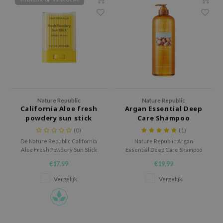
 Wishtrend
limax
IO
SRX
riya
wytree
ctor.G
Nature Republic
Nature Republic
California Aloe fresh
Argan Essential Deep
uble Dare
powdery sun stick
Care Shampoo
SPF50+
 Althea
(0)
(1)
De Nature Republic California
Nature Republic Argan
 Ceuracle
Aloe Fresh Powdery Sun Stick
Essential Deep Care Shampoo
SPF50+ is een handige
heeft een intensieve
zavecca
€17,99
€19,99
zonnebrandstick met Aloe Vera
reinigende werking met het
en Vitamin E die de huid
luxueuze vocht
bryolisse
Vergelijk
Vergelijk
beschermt tegen UV-straling en
van conditionerend masker.
ude House
zorgt voor een matte,
poederachtige finish zonder
olio
plakkerig gevoel.
oir