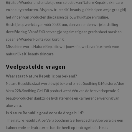
Bij Little Wonderland ontdek je een selectie van Nature Republic skincare
en beautyproducten. Als jouw trusted K-beauty guide helpen we je graag bij
het vinden van producten die passen bij jouw huidtype en routine.
Bestel je op werkdagen vóór 22:00 uur, dan verzenden we je bestelling
dezelfde dag. Vanaf €40 ontvang je regelmatig een gratis sheet mask en
spaar je Wonder Points voor korting.
Misschien wordt Nature Republic wel jouw nieuwe favoriete merk voor
natuurlijke K-beauty skincare.
Veelgestelde vragen
Waar staat Nature Republic om bekend?
Nature Republic staat wereldwijd bekend om de Soothing & Moisture Aloe
Vera 92% Soothing Gel. Dit product werd één van de bestverkopende K-
beautyproducten dankzij de hydraterende en kalmerende werking van
aloë vera.
Is Nature Republic goed voor de droge huid?
The nature republic Aloe Vera Soothing Gel bevat echte Aloë vera die een
kalmerende en hydrateren functie heeft op de droge huid. Het is