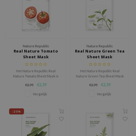
gom
arecipe
neige
CQUEEN
ke P:rem
Nature Republic
Nature Republic
monde
Real Nature Tomato
Real Nature Green Tea
Sheet Mask
Sheet Mask
sil
ry May
Het Nature Republic Real
Het Nature Republic Real
diheal
Nature Tomato Sheet Mask is
Nature Green Tea Sheet Mask
een verhelderend sheet
is een hydraterend en
€2,39
€2,39
€2,99
€2,99
dipeel
masker dat de huid laat stralen
verhelderend sheet masker
en helpt de huidtoon egaler te
verrijkt met 23 mg Bosung
Vergelijk
Vergelijk
mebox
maken.
groene thee-extract.
guhara
-20%
seEnScene
ssha
zon