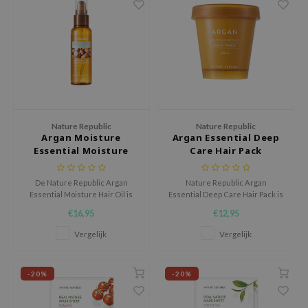
ehan
ntree
s Skin
NIK
n Skin
jun
Nature Republic
Nature Republic
Argan Moisture
Argan Essential Deep
solution
Essential Moisture
Care Hair Pack
miso
Hair Oil
irs
De Nature Republic Argan
Nature Republic Argan
Essential Moisture Hair Oil is
Essential Deep Care Hair Pack is
avuu
een lichte, voedende haarolie
een intens voedend
€16,95
€12,95
die het haar zacht, glad en
haarmasker dat droog en
elf
glanzend maakt.
beschadigd haar snel helpt
Vergelijk
Vergelijk
herstellen.
se
ndal
-20%
-20%
dor