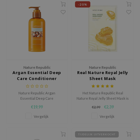
-20%
ecipe
dia
 Skin
odal
nskin
ruharu Wonder
Nature Republic
Nature Republic
imish
Argan Essential Deep
Real Nature Royal Jelly
ika Holika
Care Conditioner
Sheet Mask
GGEE
Nature Republic Argan
Het Nature Republic Real
Dew Care
Essential Deep Care
Nature Royal Jelly Sheet Mask is
Conditioner verzorgt droog en
een voedend en verstevigend
iyoon
€19,99
€2,39
€2,99
beschadigd haar intensief en
sheet masker dat de huid helpt
helpt het sterker en
meer vocht vast te houden en
m From
Vergelijk
Vergelijk
veerkrachtiger te maken.
fijne lijntjes zichtbaar verzacht.
deed Labs
TIJDELIJK UITVERKOCHT
isfree