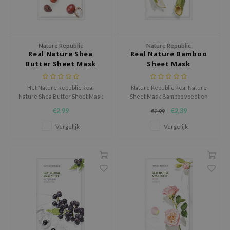
hto Mentholatum
mand
und Lab
Nature Republic
Nature Republic
LB
Real Nature Shea
Real Nature Bamboo
Butter Sheet Mask
Sheet Mask
cret Key
iseido
Het Nature Republic Real
Nature Republic Real Nature
Nature Shea Butter Sheet Mask
Sheet Mask Bamboo voedt en
ris
is een rijk, voedend sheet
hydrateert de huid die droog en
€2,99
€2,39
€2,99
infood
masker dat de droge en
gevoelig is.
vermoeide huid intens verzacht
Vergelijk
Vergelijk
IN1004
en hydrateert.
inRx LAB
P
me By Mi
B
ank You Farmer
e Face Shop