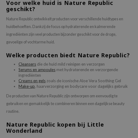
Voor welke huid is Nature Republic
ixir
geschikt?
oel
Nature Republic ontwikkelt producten voor verschillende huidtypes en
tras
huidbehoeften. Dankzij de focus op hydraterende en kalmerende
owus
ingrediënten zijn veel producten bijzonder geschikt voor de droge,
gevoelige of vochtarme huid.
 Reju-All
gredients
Welke producten biedt Nature Republic?
ydoll
Cleansers
die de huid mild reinigen en verzorgen
Serums en ampoules
met hydraterende en verzorgende
ntellian24
ingrediënten
Creams en gels
zoals de iconische Aloe Vera Soothing Gel
owpure
Make-up
, haarverzorging en bodycare voor dagelijks gebruik
ower Mate
De producten van Nature Republic zijn ontworpen om eenvoudig te
ist
gebruiken en gemakkelijk te combineren binnen een dagelijkse beauty
rka
routine.
Nature Republic kopen bij Little
Wonderland