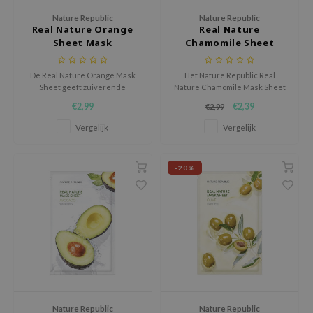
RMA:B
Nature Republic
Nature Republic
leashia
Real Nature Orange
Real Nature
Sheet Mask
Chamomile Sheet
mbuzin
Mask
HI
De Real Nature Orange Mask
Het Nature Republic Real
Sheet geeft zuiverende
Nature Chamomile Mask Sheet
e Potions
verzorging door middel van
is een mild, kalmerend sheet
€2,99
€2,39
€2,99
sinaasappel uit Californië.
masker dat de ruwe of
essed Moon
gespannen huid verzacht.
Vergelijk
Vergelijk
ine
ora
-20%
lorgram
xir
IN&LAB
ling Bird
CREA &Honey
edly
Tir
Nature Republic
Nature Republic