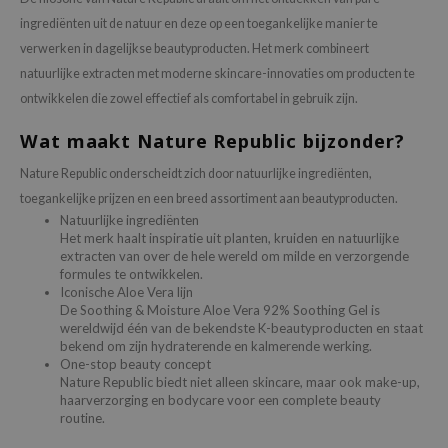
ingrediënten uit de natuur en deze op een toegankelijke manier te
AAH
verwerken in dagelijkse beautyproducten. Het merk combineert
RCELL
natuurlijke extracten met moderne skincare-innovaties om producten te
EMORLAB
ontwikkelen die zowel effectief als comfortabel in gebruik zijn.
.Melaxin
Wat maakt Nature Republic bijzonder?
amisa
Nature Republic onderscheidt zich door natuurlijke ingrediënten,
nyo
toegankelijke prijzen en een breed assortiment aan beautyproducten.
apuri
Natuurlijke ingrediënten
Het merk haalt inspiratie uit planten, kruiden en natuurlijke
extracten van over de hele wereld om milde en verzorgende
ature Republic
formules te ontwikkelen.
Iconische Aloe Vera lijn
ev
De Soothing & Moisture Aloe Vera 92% Soothing Gel is
wereldwijd één van de bekendste K-beautyproducten en staat
tseline
bekend om zijn hydraterende en kalmerende werking.
One-stop beauty concept
 Placosmetics
Nature Republic biedt niet alleen skincare, maar ook make-up,
haarverzorging en bodycare voor een complete beauty
roid
routine.
ecell