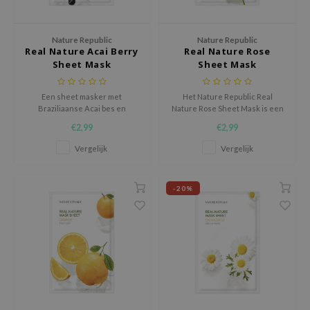
e Plant Base
e Saem
Nature Republic
Nature Republic
Real Nature Acai Berry
Real Nature Rose
A'M
Sheet Mask
Sheet Mask
 Cool For School
Een sheet masker met
Het Nature Republic Real
rriden
Braziliaanse Acai bes en
Nature Rose Sheet Mask is een
Adenosine dat je huid zijn
verzachtend en verhelderend
oiareuke
€2,99
€2,99
elasticiteit teruggeeft, rimpels
sheet masker dat de huid laat
icharm
vermindert en de huid
stralen en egaler maakt.
Vergelijk
Vergelijk
verheldert.
 Cosmetics
lcos Kwailnara
-20%
-1
dah
SE
borian
ianclub