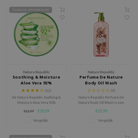
chaamsverzorging
ila Co
Groene Thee
TIJDELIJK UITVERKOCHT
pverzorging
rr Cosmetics
Zoethout
cessoires
rulab
Beta-glucan
ni verzorgingsproducten
 Lab
Centella Asiatica
pplementen
auty of Joseon
PDRN
ts / Giftcard
llaMonster
Azelaic Acid
lflower
Mandelic Acid
Nature Republic
Nature Republic
nton
Soothing & Moisture
Perfume De Nature
Aloe Vera 92%
Body Oil Wash
oré
Soothing Gel
(12)
(0)
ack Rouge
De Nature Republic Soothing &
Nature Republic Perfume De
Moisture Aloe Vera 92%
Nature Body Oil Wash is een
the
Soothing Gel is een lichte, snel
luxe body wash die de huid mild
€10,39
€15,99
€12,99
najour
absorberende gel die de huid
reinigt en helpt om de
direct hydrateert en verzacht.
natuurlijke vocht-oliebalans te
Vergelijk
Vergelijk
tish M
behouden.
eno
TIJDELIJK UITVERKOCHT