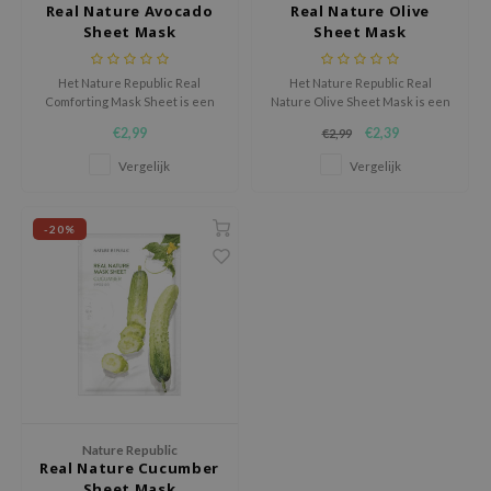
Real Nature Avocado
Real Nature Olive
jar
Sheet Mask
Sheet Mask
dicube
Het Nature Republic Real
Het Nature Republic Real
s de BAHA
Comforting Mask Sheet is een
Nature Olive Sheet Mask is een
intens hydraterend sheet
intens hydraterend sheet
ren
€2,99
€2,39
€2,99
masker dat de vochtarme huid
masker verrijkt met voedend
verzacht, voedt en comfortabel
Olive Extract.
ybyred
Vergelijk
Vergelijk
laat aanvoelen.
encia
-20%
udio 17
ly
odance
ja
VEBLUE
o
Nature Republic
Real Nature Cucumber
use of Hur
Sheet Mask