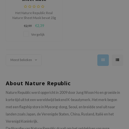
tch Me Patch
ZIGAE MANSION
Het Nature Republic Real
Nature Sheet Mask bevat 23g
e-Day's You
van het hoofdingrediënt,
€2,39
€2,99
komkommer-extract.
SECRET
Vergelijk
nell
ndsay
QUALBERRY
Meest bekeken
YTH
ka
About Nature Republic
nhalla
aye
Nature Republic werd opgericht in 2009 door Jung Woon Ho en groeide in
korte tijd uit tot een wereldwijd bekend K-beautymerk. Het merk begon
ganifect
met een flagship store in Myeong-dong, Seoul, en breidde snel uit naar
ee
landen zoals Japan, de Verenigde Staten, China, Rusland, Italië en het
ernative Stereo
Verenigd Koninkrijk.
nce
De filosofie van Nature Republic draait om het ontdekken van pure