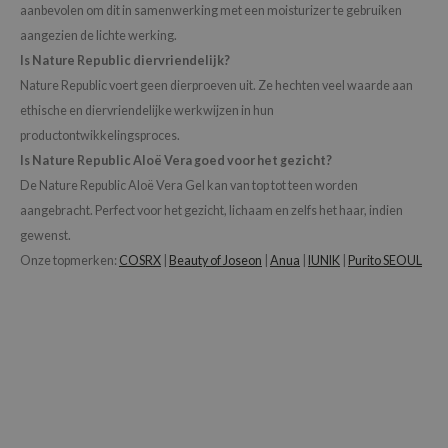
aanbevolen om dit in samenwerking met een moisturizer te gebruiken
aangezien de lichte werking.
Is Nature Republic diervriendelijk?
Nature Republic voert geen dierproeven uit. Ze hechten veel waarde aan
ethische en diervriendelijke werkwijzen in hun
productontwikkelingsproces.
Is Nature Republic Aloë Vera goed voor het gezicht?
De Nature Republic Aloë Vera Gel kan van top tot teen worden
aangebracht. Perfect voor het gezicht, lichaam en zelfs het haar, indien
gewenst.
Onze topmerken:
COSRX
|
Beauty of Joseon
|
Anua
|
IUNIK
|
Purito SEOUL