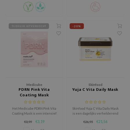
gom
gehydrateerd.
vitamine C, vitamine E en
arecipe
Centella Asiatica Leaf Water.
neige
-20%
TIJDELIJK UITVERKOCHT
CQUEEN
ke P:rem
monde
sil
ry May
diheal
dipeel
Medicube
Skinfood
PDRN Pink Vita
Yuja C Vita Daily Mask
mebox
Coating Mask
guhara
seEnScene
Het Medicube PDRN Pink Vita
Skinfood Yuja C Vita Daily Mask
Coating Mask is een intensief
is een dagelijks verhelderend
ssha
verzorgend sheetmasker dat
sheetmasker dat de huid
€3,19
€21,56
€3,99
€26,95
de huid direct een frisse,
hydrateert en helpt een doffe,
zon
stralende uitstraling geeft.
vermoeide teint op te frissen.