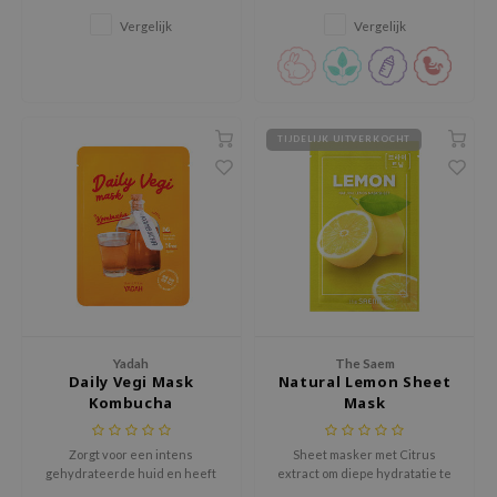
tch Me Patch
Vergelijk
Vergelijk
ZIGAE MANSION
e-Day's You
SECRET
TIJDELIJK UITVERKOCHT
nell
ndsay
QUALBERRY
YTH
ka
nhalla
aye
Yadah
The Saem
Daily Vegi Mask
Natural Lemon Sheet
ganifect
Kombucha
Mask
ee
Zorgt voor een intens
Sheet masker met Citrus
ernative Stereo
gehydrateerde huid en heeft
extract om diepe hydratatie te
een verhelderend effect. Het
bieden. Zorgt voor een heldere,
nce