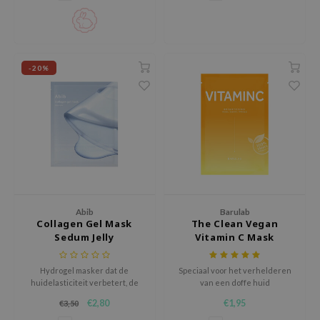
stralende huid. Cruelty-free en
 Wishtrend
geurvrij, dit 1-delige masker is
perfect voor gevoelige huid.
limax
IO
-20%
SRX
riya
wytree
ctor.G
uble Dare
 Althea
 Ceuracle
Abib
Barulab
Collagen Gel Mask
The Clean Vegan
zavecca
Sedum Jelly
Vitamin C Mask
bryolisse
Hydrogel masker dat de
Speciaal voor het verhelderen
ude House
huidelasticiteit verbetert, de
van een doffe huid
huidbarrière versterkt, en de
olio
€2,80
€1,95
€3,50
huid diep hydrateert.
oir