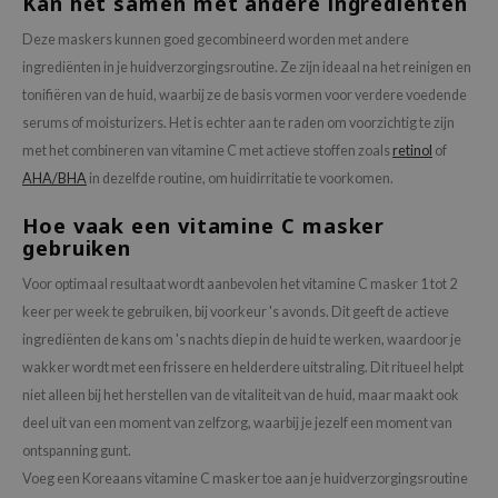
Kan het samen met andere ingrediënten
oel
Deze maskers kunnen goed gecombineerd worden met andere
tras
ingrediënten in je huidverzorgingsroutine. Ze zijn ideaal na het reinigen en
owus
tonifiëren van de huid, waarbij ze de basis vormen voor verdere voedende
 Reju-All
serums of moisturizers. Het is echter aan te raden om voorzichtig te zijn
met het combineren van vitamine C met actieve stoffen zoals
retinol
of
gredients
AHA/BHA
in dezelfde routine, om huidirritatie te voorkomen.
ydoll
Hoe vaak een vitamine C masker
ntellian24
gebruiken
owpure
Voor optimaal resultaat wordt aanbevolen het vitamine C masker 1 tot 2
ower Mate
keer per week te gebruiken, bij voorkeur 's avonds. Dit geeft de actieve
ist
ingrediënten de kans om 's nachts diep in de huid te werken, waardoor je
rka
wakker wordt met een frissere en helderdere uitstraling. Dit ritueel helpt
niet alleen bij het herstellen van de vitaliteit van de huid, maar maakt ook
deel uit van een moment van zelfzorg, waarbij je jezelf een moment van
ontspanning gunt.
Voeg een Koreaans vitamine C masker toe aan je huidverzorgingsroutine