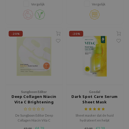
hto Mentholatum
Ideaal voor gevoelige huid,
vermindert, de elasticiteit
Vergelijk
Vergelijk
cruelty-free en geurvrij, voor
verbetert en een stralende
mand
een zachte, stralende teint.
glow herstelt.
und Lab
LB
-20%
-20%
cret Key
iseido
ris
infood
IN1004
inRx LAB
P
Sungboon Editor
Goodal
Deep Collagen Niacin
Dark Spot Care Serum
me By Mi
Vita C Brightening
Sheet Mask
Mask
B
De Sungboon Editor Deep
Sheet masker dat de huid
ank You Farmer
Collagen Niacin Vita C
hydrateert en helpt
Brightening Mask verbetert de
hyperpigmentatie te
e Face Shop
€4,79
€2,39
€5,99
€2,99