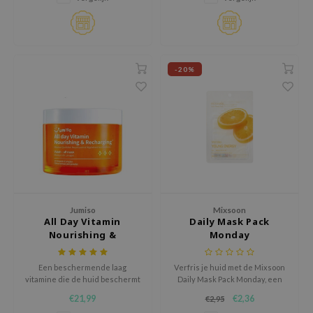
huid.
RMA:B
leashia
mbuzin
-20%
HI
e Potions
essed Moon
ine
ora
lorgram
xir
Jumiso
Mixsoon
All Day Vitamin
Daily Mask Pack
IN&LAB
Nourishing &
Monday
ling Bird
Recharging Wash-Off
Mask
CREA &Honey
Een beschermende laag
Verfris je huid met de Mixsoon
vitamine die de huid beschermt
Daily Mask Pack Monday, een
edly
tegen externe irritaties.
revitaliserend sheetmasker
€21,99
€2,36
€2,95
verrijkt met Citrus Unshiu Peel
Tir