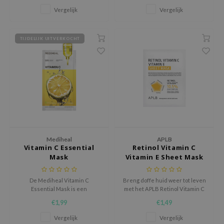
ehan
Vergelijk
Vergelijk
ntree
s Skin
TIJDELIJK UITVERKOCHT
NIK
n Skin
jun
solution
miso
irs
Mediheal
APLB
Vitamin C Essential
Retinol Vitamin C
avuu
Mask
Vitamin E Sheet Mask
elf
se
De Mediheal Vitamin C
Breng doffe huid weer tot leven
Essential Mask is een
met het APLB Retinol Vitamin C
ndal
verhelderende sheet mask die
Vitamin E Sheet Mask, een
€1,99
€1,49
helpt de huid een frissere en
verhelderend masker verrijkt
dor
egalere uitstraling te geven
met 10,5% Retinol Vita Cen™—
Vergelijk
Vergelijk
terwijl de huid intens wordt
een krachtige mix van retinol,