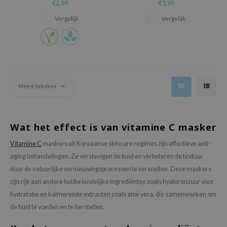
€2,99
€1,99
versterkt de huidbarrière en
stralende huid.
AAH
beschermt het tegen externe
Vergelijk
Vergelijk
factoren.
RCELL
EMORLAB
.Melaxin
amisa
Meest bekeken
nyo
apuri
ture Republic
Wat het effect is van vitamine C masker
ev
Vitamine C
maskers uit Koreaanse skincare regimes zijn effectieve anti-
tseline
aging behandelingen. Ze verstevigen de huid en verbeteren de textuur
door de natuurlijke vernieuwingsprocessen te versnellen. Deze maskers
 Placosmetics
zijn rijk aan andere huidvriendelijke ingrediënten zoals hyaluronzuur voor
roid
hydratatie en kalmerende extracten zoals aloë vera, die samenwerken om
ecell
de huid te voeden en te herstellen.
ixir