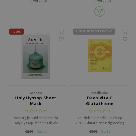
Vergelijk
Vergelijk
xsoon
onshot
CIFIC
-20%
TIJDELIJK UITVERKOCHT
rd
ogen
ne Less
ach C
ripera
itfée
ykology
Arencia
Medicube
Holy Hyssop Sheet
Deep Vita C
rito SEOUL
Mask
Glutathione
Brightening Mask
unkang Yul
Verzorg je huid met Arencia
Ontdek het Medicube Deep
l Barrier
Holy Hyssop Sheet Mask, die
Vita C Glutathione Brightening
:p
hydrateert, roodheid kalmeert
Mask, een krachtige
€2,39
€3,19
€2,99
€3,99
en de huidbarrière versterkt.
sheetmasker dat pigmentatie