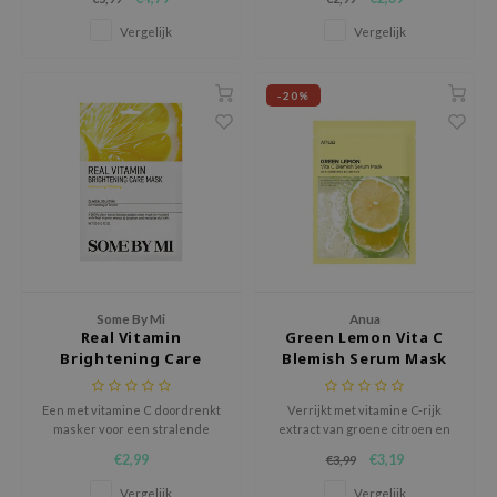
vitaliteit van de huid al na één
verminderen met behulp van
e Plant Base
gebruik.
vitamine C.
Vergelijk
Vergelijk
e Saem
A'M
-20%
 Cool For School
rriden
oiareuke
icharm
 Cosmetics
lcos Kwailnara
Some By Mi
Anua
-1
Real Vitamin
Green Lemon Vita C
Brightening Care
Blemish Serum Mask
dah
Mask
SE
Een met vitamine C doordrenkt
Verrijkt met vitamine C-rijk
masker voor een stralende
extract van groene citroen en
borian
huid.
ferulinezuur, vermindert
€2,99
€3,19
€3,99
puistjes, verheldert de teint en
ianclub
revitaliseert de vermoeide
Vergelijk
Vergelijk