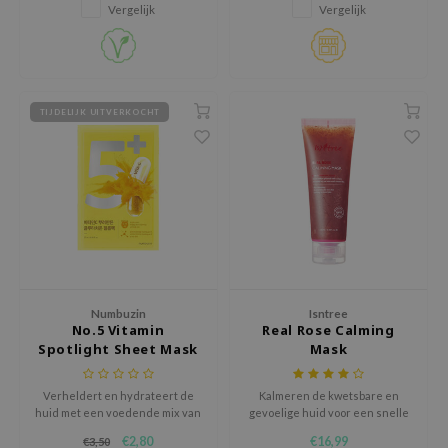
Extract en Galactomyces om
Vergelijk
Vergelijk
een doffe huid te verhelderen
jar
en de natuurlijke glow te
herstellen.
dicube
s de BAHA
TIJDELIJK UITVERKOCHT
ren
ybyred
encia
udio 17
ly
odance
ja
Numbuzin
Isntree
No.5 Vitamin
Real Rose Calming
Spotlight Sheet Mask
Mask
VEBLUE
o
Verheldert en hydrateert de
Kalmeren de kwetsbare en
huid met een voedende mix van
gevoelige huid voor een snelle
use of Hur
vitaminen, voor een stralende
boost van de gezondheid van de
€2,80
€16,99
€3,50
en gerevitaliseerde teint.
huid