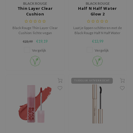
dor
BLACK ROUGE
BLACK ROUGE
Thin Layer Clear
Half N Half Water
gom
Cushion
Glow 2
arecipe
Black Rouge Thin Layer Clear
Laat je lippen schitteren met de
neige
Cushion: lichte vegan
Black Rouge Half N Half Water
CQUEEN
foundation met parelextract,
Glow 2, een glanzende liptint die
€19,19
€13,99
€23,99
SPF50+ bescherming en
zorgt voor een frisse, levendige
ke P:rem
natuurlijke glow voor een frisse,
look.
Vergelijk
Vergelijk
egale huid.
monde
sil
ry May
TIJDELIJK UITVERKOCHT
diheal
dipeel
mebox
guhara
seEnScene
ssha