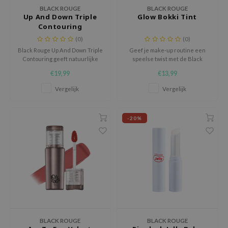
eno
BLACK ROUGE
BLACK ROUGE
Up And Down Triple
Glow Bokki Tint
 Wishtrend
Contouring
limax
(0)
(0)
Black Rouge Up And Down Triple
Geef je make-up routine een
IO
Contouring geeft natuurlijke
speelse twist met de Black
definitie met drie tinten voor
Rouge Glow Bokki Tint,
SRX
€19,99
€13,99
een egale teint, zachte blending
geïnspireerd door de
en een stralend resultaat.
onweerstaanbare kleuren van
riya
Vergelijk
Vergelijk
Tokbokki.
wytree
ctor.G
-20%
uble Dare
 Althea
 Ceuracle
zavecca
bryolisse
ude House
BLACK ROUGE
BLACK ROUGE