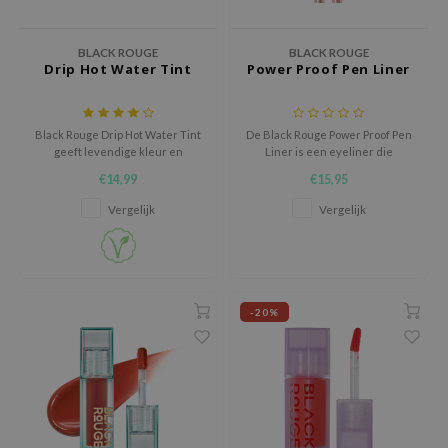
e Face Shop
BLACK ROUGE
BLACK ROUGE
e Plant Base
Drip Hot Water Tint
Power Proof Pen Liner
e Saem
A'M
Black Rouge Drip Hot Water Tint
De Black Rouge Power Proof Pen
 Cool For School
geeft levendige kleur en
Liner is een eyeliner die
langdurige frisheid met een
moeiteloos en precies kan
rriden
€14,99
€15,95
lichte waterige textuur en
worden aangebracht met
mask-proof finish die
slechts één beweging.
oiareuke
Vergelijk
Vergelijk
comfortabel blijft.
icharm
 Cosmetics
lcos Kwailnara
-20%
-1
dah
SE
borian