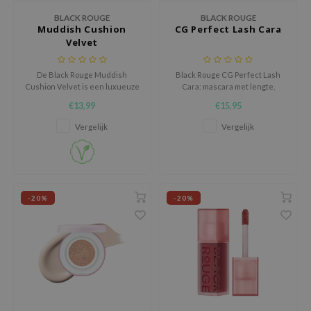
zon
BLACK ROUGE
BLACK ROUGE
Muddish Cushion
CG Perfect Lash Cara
xsoon
Velvet
onshot
De Black Rouge Muddish
Black Rouge CG Perfect Lash
CIFIC
Cushion Velvet is een luxueuze
Cara: mascara met lengte,
fluwelen lip tint die de lippen
volume en C-curl. Verzorgt en
rd
€13,99
€15,95
een elegante, natuurlijke kleur
versterkt wimpers met Camellia
ogen
en een zachte finish geeft.
Olie en Panthenol.
Vergelijk
Vergelijk
ne Less
ach C
ripera
-20%
-20%
itfée
ykology
rito SEOUL
unkang Yul
l Barrier