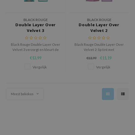
ianclub
RMA:B
BLACK ROUGE
BLACK ROUGE
leashia
Double Layer Over
Double Layer Over
Velvet 3
Velvet 2
mbuzin
HI
Black Rouge Double Layer Over
Black Rouge Double Layer Over
e Potions
Velvet 3 verzorgt en kleurt de
Velvet 2: lip tint met
lippen met een fluweelzachte
fluweelzachte finish, intense
€13,99
€11,19
€13,99
essed Moon
finish, diepe hydratatie en een
kleur en langdurige hydratatie
langdurig elegante look.
voor gezonde, volle lippen.
Vergelijk
Vergelijk
ine
ora
lorgram
Meest bekeken
xir
IN&LAB
ling Bird
CREA &Honey
edly