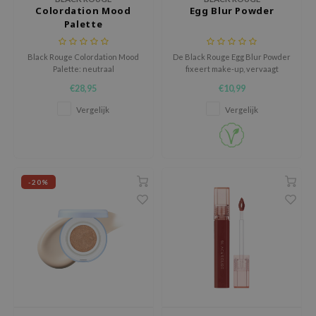
Colordation Mood
Egg Blur Powder
isfree
Palette
ehan
ntree
Black Rouge Colordation Mood
De Black Rouge Egg Blur Powder
Palette: neutraal
fixeert make-up, vervaagt
s Skin
oogschaduwpalet met zachte
poriën en controleert glans voor
€28,95
€10,99
matte en glanzende tinten voor
een gladde, natuurlijke en
NIK
elke huidtint en langdurige,
langdurig matte teint.
Vergelijk
Vergelijk
elegante looks.
n Skin
jun
solution
-20%
miso
irs
avuu
elf
se
ndal