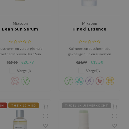
Mixsoon
Mixsoon
Bean Sun Serum
Hinoki Essence
escherm en verzorg je huid
Kalmeert en beschermt de
met het Mixsoon Bean Sun
gevoelige huid en zuivert en
Serum SPF50+ PA++++, een
verzacht de acnegevoelige huid
€20,79
€13,50
€25,99
€26,99
lichte zonnecrème die
dankzij het fytoncide
krachtige breedspectrum
bestanddeel.
Vergelijk
Vergelijk
escherming biedt en de huid
tegelijkertijd een stralende,
frisse glans geeft.
0%
THT < 12 MND
TIJDELIJK UITVERKOCHT