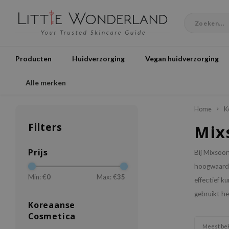
Producten
Huidverzorging
Vegan huidverzorging
Alle merken
Home
K
Filters
Mix
Prijs
Bij Mixsoon
hoogwaardi
Min: €
0
Max: €
35
effectief k
gebruikt he
Koreaanse
Cosmetica
Meest be