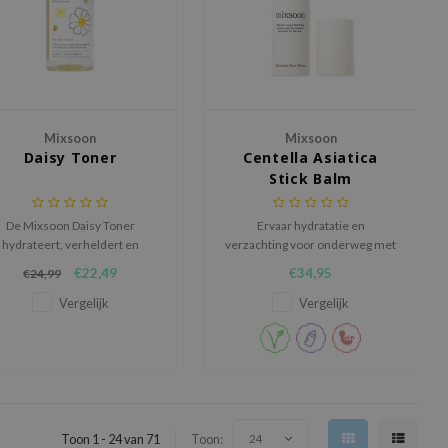
Mixsoon
Mixsoon
Daisy Toner
Centella Asiatica
Stick Balm
De Mixsoon Daisy Toner
Ervaar hydratatie en
hydrateert, verheldert en
verzachting voor onderweg met
kalmeert de huid met
deze balsem, verrijkt met
€22,49
€34,95
€24,99
natuurlijke extracten.
Centella Asiatica-extract en
plantenextracten.
Vergelijk
Vergelijk
Toon 1 - 24 van 71
Toon:
24