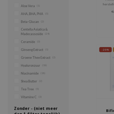
herstell
Aloe Vera
(1)
van de h
€
AHA, BHA, PHA
(5)
en hyal
hydrata
Beta-Glucan
(2)
Centella Asiatica &
Madecassoside
(24)
Ceramide
(3)
Ginseng Extract
(1)
-20%
Groene Thee Extract
(2)
Hyaluronzuur
(18)
Niacinamide
(18)
Shea Butter
(2)
Tea Tree
(5)
Vitamine C
(3)
Zonder - (niet meer
Bif