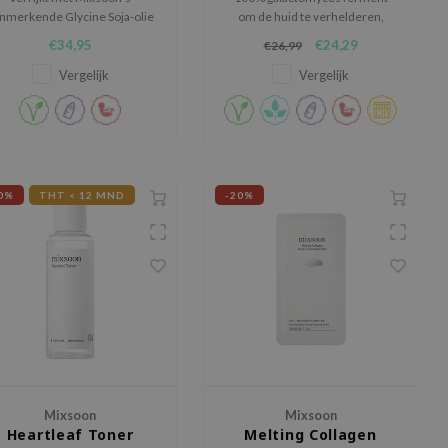
nmerkende Glycine Soja-olie
om de huid te verhelderen,
en negen soorten Probiotica
hydrateren en versterken.
€34,95
€24,29
€26,99
oor een gezonde, stralende
teint.
Vergelijk
Vergelijk
0%
THT < 12 MND
-20%
Mixsoon
Mixsoon
Heartleaf Toner
Melting Collagen