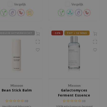
extract voor een fris
Vergelijk
Vergelijk
aanvoelende huid.
JDELIJK UITVERKOCHT
-10%
THT < 12 MND
Mixsoon
Mixsoon
Bean Stick Balm
Galactomyces
Ferment Essence
(0)
(0)
Verrijkt met Mixsoon's
100% galactomyces ferment