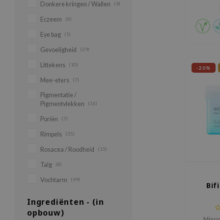
Donkere kringen / Wallen
(4)
Eczeem
(6)
Eye bag
(1)
Gevoeligheid
(29)
Littekens
(10)
-20%
Mee-eters
(7)
Pigmentatie /
Pigmentvlekken
(16)
Poriën
(7)
Rimpels
(35)
Rosacea / Roodheid
(15)
Talg
(8)
Vochtarm
(49)
Bif
Ingrediënten - (in
opbouw)
Mixso