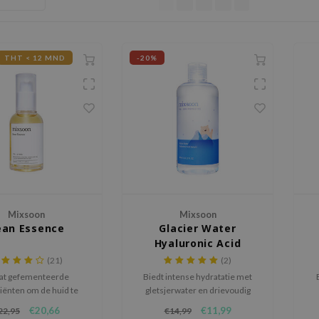
THT < 12 MND
-20%
Mixsoon
Mixsoon
ean Essence
Glacier Water
Hyaluronic Acid
Serum
(21)
(2)
at gefementeerde
Biedt intense hydratatie met
iënten om de huid te
gletsjerwater en drievoudig
seren en te herstellen.
hyaluronzuur.
€20,66
€11,99
22,95
€14,99