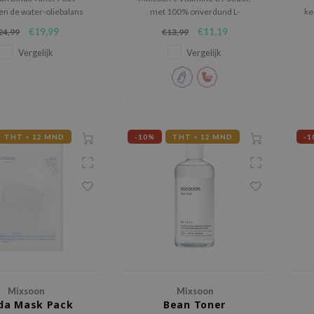
en de water-oliebalans
met 100% onverdund L-
ke
uid met bifida ferment
ascorbinezuur, is gemakkelijk te
€19,99
€11,19
24,99
€13,99
uronzuur, bieden diepe
mengen in huid- en
v
tie en zijn gemakkelijk
haarverzorgingsproducten in
Vergelijk
Vergelijk
aan te brengen.
verschillende verhoudingen.
THT < 12 MND
-10%
THT < 12 MND
-1
Mixsoon
Mixsoon
ida Mask Pack
Bean Toner