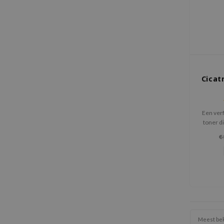
Cicat
Een verf
toner di
verzacht
€
verh
exfolie
Meest be