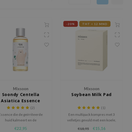
-20%
THT < 12 MND
Mixsoon
Mixsoon
Soondy Centella
Soybean Milk Pad
Asiatica Essence
(2)
(1)
Essence die de geïrriteerde
Een multipack kompres met 3
huid kalmeert en de
velletjes gevuld met een koele,
huidbarrière versterkt.
hydraterende essence verrijkt
€22,95
€15,16
€18,95
met sojaboonfermentatie-