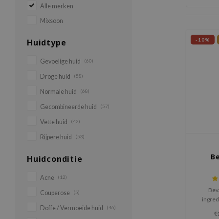
Alle merken
Mixsoon
-10%
Huidtype
Gevoelige huid
(60)
Droge huid
(58)
Normale huid
(68)
Gecombineerde huid
(57)
Vette huid
(42)
Rijpere huid
(53)
B
Huidconditie
Acne
(12)
Bev
Couperose
(5)
ingred
Doffe / Vermoeide huid
(46)
revitali
€