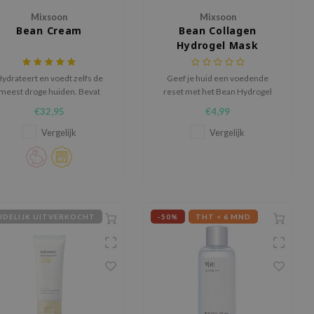
Mixsoon
Mixsoon
Bean Cream
Bean Collagen
Hydrogel Mask
ydrateert en voedt zelfs de
Geef je huid een voedende
meest droge huiden. Bevat
reset met het Bean Hydrogel
efermenteerde ingrediënten
Mask Pack van MIXSOON. Dit
€32,95
€4,99
die elk hun eigen functie
revitaliserende
hebben.
hydrogelmasker is verrijkt met
Vergelijk
Vergelijk
een rijke mix van
gefermenteerd
sojaboonextract, granaatappel
ferment en gerstzaad
fermentfiltraat om de
elasticiteit en glans
JDELIJK UITVERKOCHT
-50%
THT < 6 MND