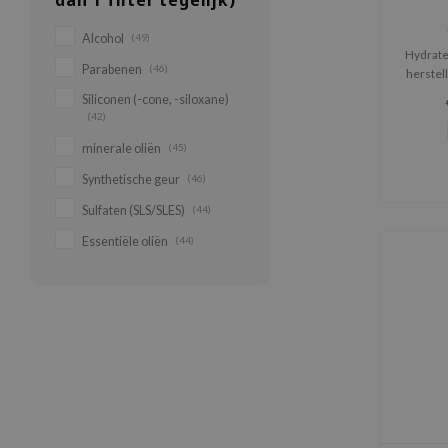
dan 1 filter tegelijk)
Alcohol
(49)
Hydratee
Parabenen
(46)
herstel
met h
Siliconen (-cone, -siloxane)
verzac
(42)
minerale oliën
(45)
Synthetische geur
(46)
Sulfaten (SLS/SLES)
(44)
Essentiële oliën
(44)