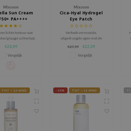
Mixsoon
Mixsoon
ella Sun Cream
Cica-Hyal Hydrogel
F50+ PA++++
Eye Patch
en lichte textuur wat
Verkwik vermoeide,
H
kerig laagje achterlaat.
uitgedroogde ogen met de
ntella Asiatica-extract
MIXSOON Cica-Hyal Hydrogel
g
€20,99
€22,39
€27,99
n verzachtend effect.
Eye Patch, een kalmerende en
hydraterende behandeling
Vergelijk
Vergelijk
boordevol vijf soorten Centella
Asiatica en tien soorten
hyaluronzuur.
THT < 12 MND
-10%
THT < 12 MND
TI