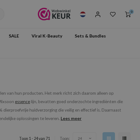
0
SALE
Viral K-Beauty
Sets & Bundles
llen van hun producten. Het merk richt zich daarom alleen op
 Mixsoon
essence
lijn, bevatten goed onderzochte ingrediënten die
erproefvrije huidverzorging die veilig en effectief is. Daarnaast
Lees meer
ndelijke oplossingen te leveren.
Toon 1 - 24 van 71
Toon:
24