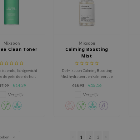
Mixsoon
Mixsoon
ree Clean Toner
Calming Boosting
Mist
rissende, lichtgewicht
De Mixsoon Calming Boosting
e de geïrriteerde huid
Mist hydrateert en kalmeert de
 en kalmeert, de teint
huid met 100% actieve
€14,39
€15,16
17,99
€18,95
eldert en zachtjes
plantenextracten en
ert zonder irritatie te
vochtvasthoudende Sodium
Vergelijk
Vergelijk
veroorzaken.
Hyaluronate.
1
2
3
keken