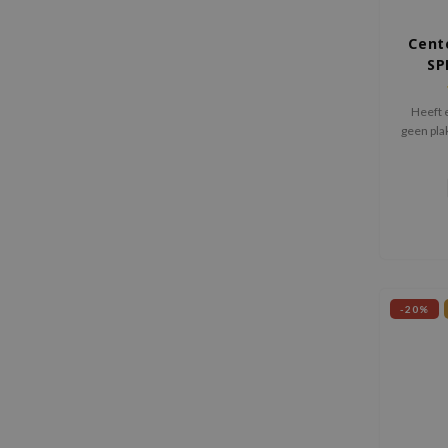
Cent
SP
Heeft e
geen plak
Bevat Ce
voor ee
-20%