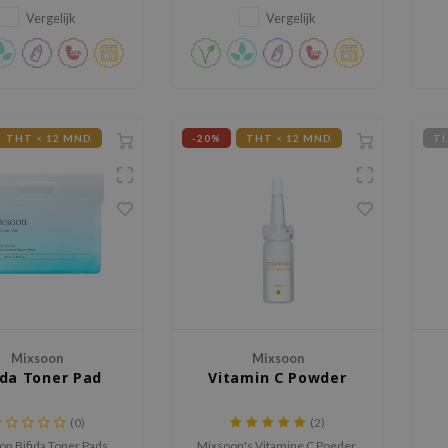
Vergelijk
Vergelijk
THT < 12 MND
-20%
THT < 12 MND
TI
Mixsoon
Mixsoon
ida Toner Pad
Vitamin C Powder
(0)
(2)
on Bifida Toner Pads
Mixsoon's Vitamine C Poeder,