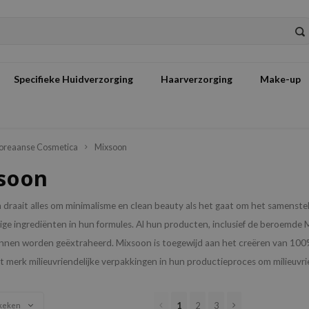
Specifieke Huidverzorging
Haarverzorging
Make-up
oreaanse Cosmetica
Mixsoon
soon
 draait alles om minimalisme en clean beauty als het gaat om het samenste
ge ingrediënten in hun formules. Al hun producten, inclusief de beroemde
unnen worden geëxtraheerd. Mixsoon is toegewijd aan het creëren van 100% di
t merk milieuvriendelijke verpakkingen in hun productieproces om milieuvrie
1
2
3
keken