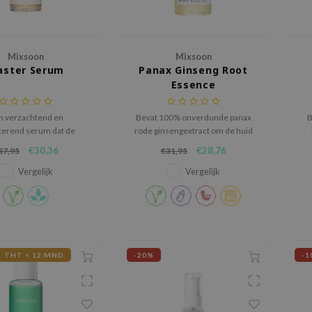
Mixsoon
Mixsoon
aster Serum
Panax Ginseng Root
Essence
n verzachtend en
Bevat 100% onverdunde panax
B
terend serum dat de
rode ginsengextract om de huid
huid verbetert en een
op verschillende wijzes te
€30,36
€28,76
37,95
€31,95
rmende vochtbarrière
verzorgen.
creëert.
Vergelijk
Vergelijk
b
THT < 12 MND
-20%
-1