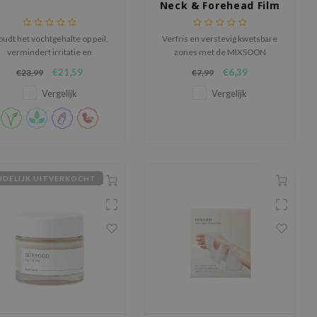
Neck & Forehead Film
udt het vochtgehalte op peil,
Verfris en verstevig kwetsbare
vermindert irritatie en
zones met de MIXSOON
bevordert een heldere en
Melting Collagen Neck &
€21,59
€6,39
€23,99
€7,99
gezonde teint.
Forehead Film, een gerichte
anti-aging behandeling die fijne
Vergelijk
Vergelijk
lijntjes gladstrijkt en intens
hydrateert.
JDELIJK UITVERKOCHT