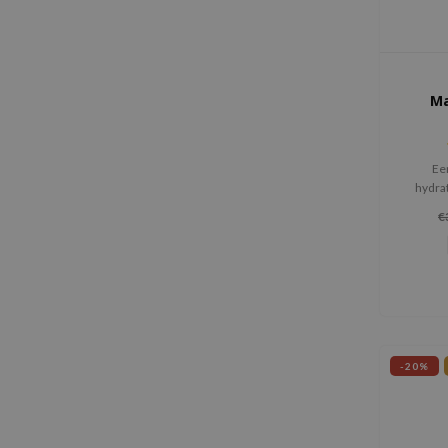
M
Ee
hydra
droge 
€
besche
-20%