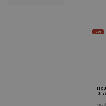
F
-20%
SEOU
Snai
Ontdek