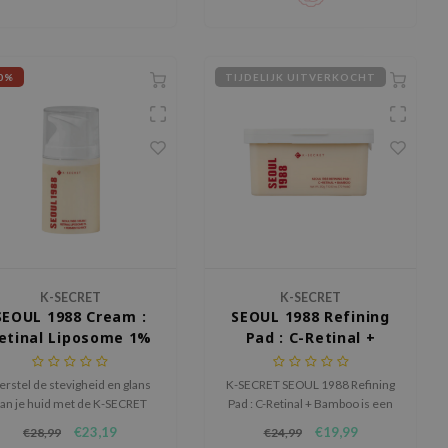
0%
TIJDELIJK UITVERKOCHT
K-SECRET
K-SECRET
SEOUL 1988 Cream :
SEOUL 1988 Refining
etinal Liposome 1%
Pad : C-Retinal +
+ Fermented Rice
Bamboo
erstel de stevigheid en glans
K-SECRET SEOUL 1988 Refining
an je huid met de K-SECRET
Pad : C-Retinal + Bamboo is een
SEOUL 1988 Cream: Retinal
milde toner pad voor dagelijks
€23,19
€19,99
€28,99
€24,99
Liposoom 1% +
gebruik die de huidtextuur