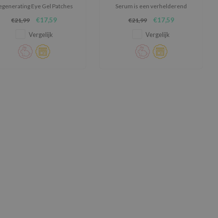
egenerating Eye Gel Patches
Serum is een verhelderend
Retinol verminderen fijne
serum ontwikkeld om een doffe
€17,59
€17,59
€21,99
€21,99
lijntjes en tekenen van
of ongelijkmatige huid weer fris
ermoeidheid rond de ogen.
en stralend te maken.
Vergelijk
Vergelijk