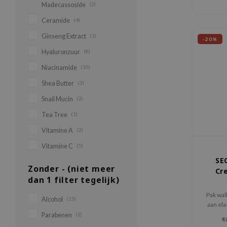
Madecassoside
(2)
en de h
Ceramide
(4)
Ginseng Extract
(1)
-20%
Hyaluronzuur
(8)
Niacinamide
(10)
Shea Butter
(3)
Snail Mucin
(2)
Tea Tree
(1)
Vitamine A
(2)
Vitamine C
(5)
SE
Zonder - (niet meer
Cr
dan 1 filter tegelijk)
Li
Fe
Pak wal
Alcohol
(15)
aan ela
SECR
Parabenen
(2)
€
Cream: 