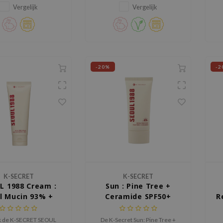
ermented Bean.
Vergelijk
Vergelijk
k
-20%
-2
K-SECRET
K-SECRET
L 1988 Cream :
Sun : Pine Tree +
l Mucin 93% +
Ceramide SPF50+
R
Rice
PA++++
 de K-SECRET SEOUL
De K-Secret Sun: Pine Tree +