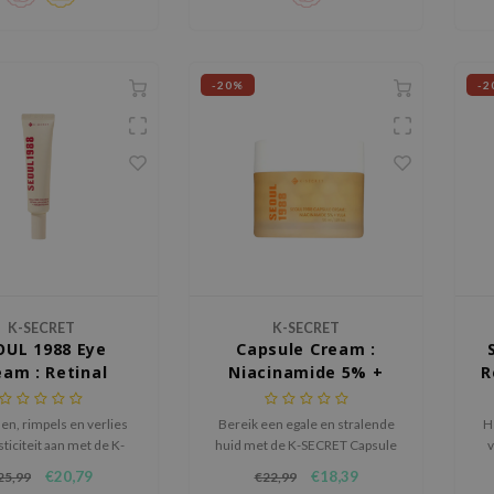
uid weer laat stralen.
Niacinamide en Plum Extract.
-20%
-2
K-SECRET
K-SECRET
OUL 1988 Eye
Capsule Cream :
eam : Retinal
Niacinamide 5% +
R
posome 4% +
Yuja
rmented Bean
len, rimpels en verlies
Bereik een egale en stralende
H
sticiteit aan met de K-
huid met de K-SECRET Capsule
v
ET SEOUL 1988 Eye
Cream : Niacinamide 5% + Yuja.
€20,79
€18,39
25,99
€22,99
Retinal Liposome 4% +