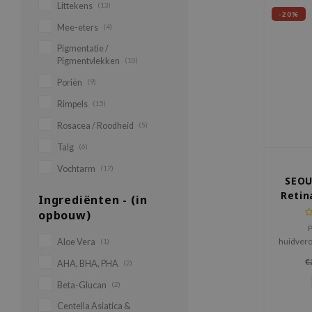
Littekens
(13)
-20%
Mee-eters
(4)
Pigmentatie /
Pigmentvlekken
(10)
Poriën
(9)
Rimpels
(15)
Rosacea / Roodheid
(5)
Talg
(6)
Vochtarm
(17)
SEOU
Retin
Ingrediënten - (in
+ B
opbouw)
P
huidvero
Aloe Vera
(1)
SECRET
€
AHA, BHA, PHA
(2)
Retina
Ginsen
Beta-Glucan
(2)
aging 
Centella Asiatica &
bevordert