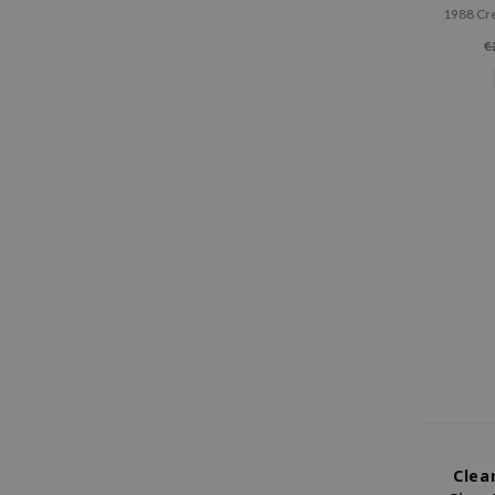
1988 Cre
Ri
€
gezich
van
geferm
comb
hydratat
Clean