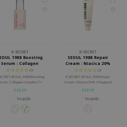
K-SECRET
K-SECRET
EOUL 1988 Boosting
SEOUL 1988 Repair
Serum : Collagen
Cream : Niacica 20%
Complex 7 + Red
+ Mugwort
(0)
(0)
Ginseng
SECRET SEOUL 1988 Boosting
K SECRET SEOUL 1988 Repair
erum : Collagen Complex 7 +
Cream : Niacica 20% + Mugwort
Red Ginseng is een
is een herstellende crème voor
€18,99
€19,99
erstevigend en hydraterend
de huid met roodheid,
serum voor de huid die
onzuiverheden, pigmentvlekjes
Vergelijk
Vergelijk
elasticiteit, glow en extra
en een verzwakte huidbarrière.
verzorging kan gebruiken.