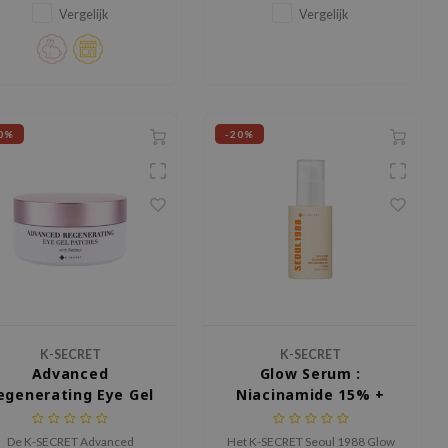
Gefermenteerde Rijst, een
verfijnt, de huidbarrière
Vergelijk
Vergelijk
rachtige anti-aging crème die
ondersteunt en een frisse glow
fijne lijntjes vermindert, de
geeft.
elasticiteit verhoogt en de
huidtint egaliseert.
0%
-20%
K-SECRET
K-SECRET
Advanced
Glow Serum :
egenerating Eye Gel
Niacinamide 15% +
Patches Retinol
Yuja
De K-SECRET Advanced
Het K-SECRET Seoul 1988 Glow