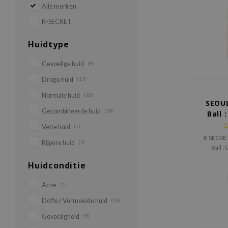
Alle merken
K-SECRET
Huidtype
Gevoelige huid
(8)
Droge huid
(17)
Normale huid
(18)
SEOUL
Gecombineerde huid
(18)
Ball 
Vette huid
(7)
K SECRE
Rijpere huid
(9)
Ball :
gecon
Huidconditie
booster
Collagen
Acne
(1)
hydrata
voller 
Doffe / Vermoeide huid
(16)
Gevoeligheid
(5)