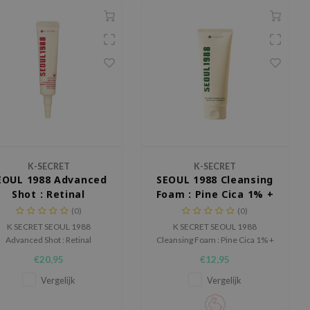
K-SECRET
K-SECRET
EOUL 1988 Advanced
SEOUL 1988 Cleansing
Shot : Retinal
Foam : Pine Cica 1% +
Liposome 12% +
Probiotics
(0)
(0)
Black Rice
K SECRET SEOUL 1988
K SECRET SEOUL 1988
Advanced Shot : Retinal
Cleansing Foam : Pine Cica 1% +
iposome 12% + Black Rice is
Probiotics is een reinigende
€20,95
€12,95
n krachtige retinal treatment
foam voor de huid met
oor de huid met fijne lijntjes,
overtollig talg, verstopte poriën
Vergelijk
Vergelijk
ruwe textuur en
en onzuiverheden.
pigmentvlekjes.