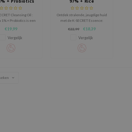
1% + Probiotics
97% + Rice
ECRET Cleansing Oil :
Ontdek stralende, jeugdige huid
a 1% + Probiotics is een
met de K-SECRET Essence:
einiger op oliebasis die
Snail Mucin 97% + Rice, een
€19,99
€18,39
€22,99
, zonnebrandcrème en
premium Koreaanse skincare-
 zacht maar grondig
essence die de herstellende
Vergelijk
Vergelijk
verwijdert.
kracht van slakkenmucine
combineert met de
verhelderende werking van
rijstextract.
keken