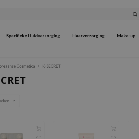
Specifieke Huidverzorging
Haarverzorging
Make-up
oreaanse Cosmetica
K-SECRET
ECRET
keken