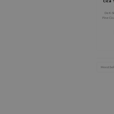
Cica 
De K-S
Pine Cic
lichte r
make-up
talg
Meest be