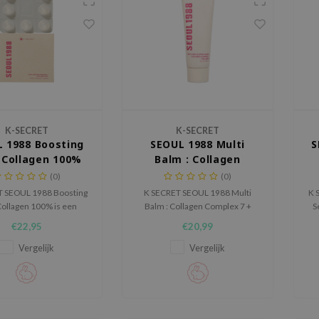
K-SECRET
K-SECRET
 1988 Boosting
SEOUL 1988 Multi
S
: Collagen 100%
Balm : Collagen
Complex 7 + Plum
(0)
(0)
T SEOUL 1988 Boosting
K SECRET SEOUL 1988 Multi
K 
 Collagen 100% is een
Balm : Collagen Complex 7 +
S
centreerde skincare
Plum is een rijke multi balm
€22,95
€20,99
 met 100% Hydrolyzed
voor droge zones, fijne lijntjes
v
 voor de huid die extra
en huid die extra comfort nodig
Vergelijk
Vergelijk
tie, soepelheid en een
heeft.
ogende uitstraling kan
gebruiken.