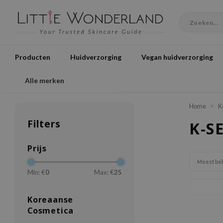
Producten
Huidverzorging
Vegan huidverzorging
Alle merken
Home
K
Filters
K-S
Prijs
Meest be
Min: €
0
Max: €
25
Koreaanse
Cosmetica