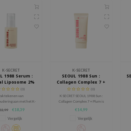
K-SECRET
K-SECRET
L 1988 Serum :
SEOUL 1988 Sun :
S
al Liposome 2%
Collagen Complex 7 +
lack Ginseng
Plum
(0)
(0)
ak tekenen van
K SECRET SEOUL 1988 Sun :
udering aan met het K-
Collagen Complex 7 + Plum is
 SEOUL 1988 Serum:
een hydraterende chemische
L
€18,39
€14,99
22,99
l Liposome 2% + Black
zonnebrandcrème die de huid
ee
g, een premium anti-
beschermt tegen UV stralen en
v
Vergelijk
Vergelijk
serum dat elasticiteit
tegelijk verzorgt met Collagen
, fijne lijntjes verzacht
Water, Collagen Complex,