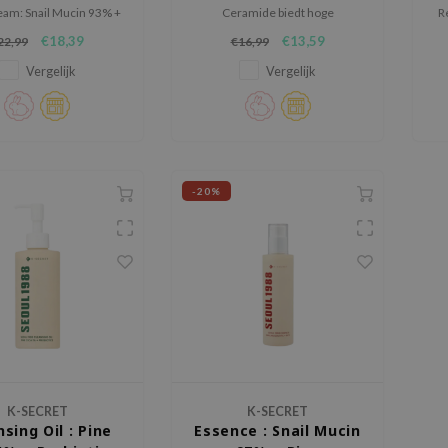
am: Snail Mucin 93% +
Ceramide biedt hoge
R
ce, een voedende
zonbescherming met een lichte
€18,39
€13,59
22,99
€16,99
tscrème die de kracht
en comfortabele finish.
 slakkenfiltraat en
v
Vergelijk
Vergelijk
enteerd rijstfiltraat
ineert voor diepe
ie en huidverbetering.
-20%
K-SECRET
K-SECRET
sing Oil : Pine
Essence : Snail Mucin