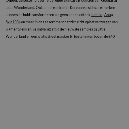
Ontdek de beste huidverhelderende skincare producten van Goodal bij
zon
Little Wonderland. Ook andere bekende Koreaanse skincare merken
xsoon
kunnen de huid transformeren als geen ander, ontdek
Jumiso
,
Anu
a,
Skin1004
en meer in ons assortiment dat zich richt op het verzorgen van
onshot
pigmentvlekken
. Je ontvangt altijd de nieuwste samples bij Little
CIFIC
Wonderland en een gratis sheet masker bij bestellingen boven de €40.
rd
ogen
ne Less
ach C
ripera
itfée
ykology
rito SEOUL
unkang Yul
l Barrier