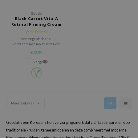
isfree
Goodal
ehan
Black Carrot Vita-A
Retinol Firming Cream
ntree
s Skin
Een veganistische,
NIK
verzachtende moisturizer die
de huid intensief hydrateert,
€42,99
n Skin
verstevigt en de elasticiteit
verbetert, terwijl hij geschikt is
Vergelijk
jun
voor de gevoelige huid.
solution
miso
irs
avuu
Meest bekeken
elf
se
Goodal is een Koreaans huidverzorgingsmerk dat zich laat inspireren door
ndal
traditionele kruiden geneesmiddelen en deze combineert met moderne
Koreaanse huidverzorgingsinnovaties. Het virale
Green Tangerine Vita C