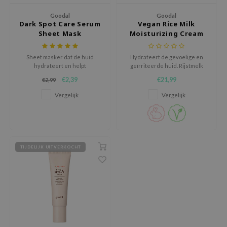
ecipe
Goodal
Goodal
Dark Spot Care Serum
Vegan Rice Milk
dia
Sheet Mask
Moisturizing Cream
 Skin
Sheet masker dat de huid
Hydrateert de gevoelige en
hydrateert en helpt
geïrriteerde huid. Rijstmelk
oodal
hyperpigmentatie te
afgeleid van Jeju-eilandrijst en
€2,39
€21,99
€2,99
verminderen met behulp van
ceramiden herstellen de huid
vitamine C.
en brengen het in balans.
nskin
Vergelijk
Vergelijk
ruharu Wonder
imish
ika Holika
TIJDELIJK UITVERKOCHT
GGEE
Dew Care
iyoon
m From
deed Labs