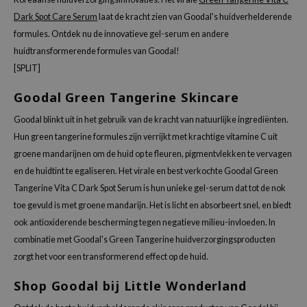
dor
Dark Spot Care Serum
laat de kracht zien van Goodal's huidverhelderende
gom
formules. Ontdek nu de innovatieve gel-serum en andere
arecipe
huidtransformerende formules van Goodal!
neige
[SPLIT]
CQUEEN
Goodal Green Tangerine Skincare
ke P:rem
Goodal blinkt uit in het gebruik van de kracht van natuurlijke ingrediënten.
monde
Hun green tangerine formules zijn verrijkt met krachtige vitamine C uit
sil
groene mandarijnen om de huid op te fleuren, pigmentvlekken te vervagen
en de huidtint te egaliseren. Het virale en best verkochte Goodal Green
ry May
Tangerine Vita C Dark Spot Serum is hun unieke gel-serum dat tot de nok
diheal
toe gevuld is met groene mandarijn. Het is licht en absorbeert snel, en biedt
dipeel
ook antioxiderende bescherming tegen negatieve milieu-invloeden. In
mebox
combinatie met Goodal's Green Tangerine huidverzorgingsproducten
guhara
zorgt het voor een transformerend effect op de huid.
seEnScene
Shop Goodal bij Little Wonderland
ssha