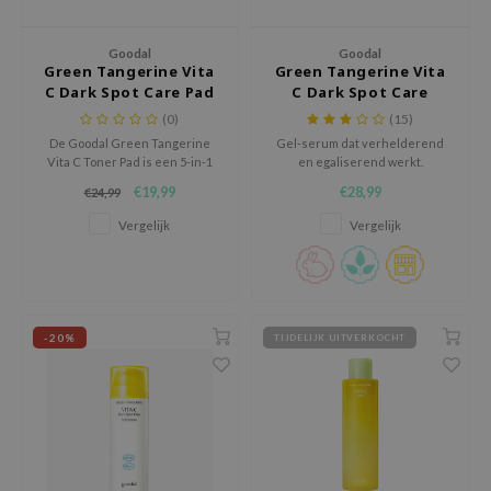
chaamsverzorging
ila Co
Groene Thee
Goodal
Goodal
pverzorging
rr Cosmetics
Zoethout
Green Tangerine Vita
Green Tangerine Vita
C Dark Spot Care Pad
C Dark Spot Care
cessoires
rulab
Beta-glucan
Serum
(0)
(15)
ni verzorgingsproducten
 Lab
Centella Asiatica
De Goodal Green Tangerine
Gel-serum dat verhelderend
Vita C Toner Pad is een 5-in-1
en egaliserend werkt.
pplementen
auty of Joseon
PDRN
multitaskende tonerpad die
€19,99
€28,99
€24,99
ts / Giftcard
llaMonster
Azelaic Acid
dode huidcellen verwijdert,
hydrateert, verheldert en de
Vergelijk
Vergelijk
lflower
Mandelic Acid
teint egaliseert, terwijl
ouderdomsvlekjes en
nton
acnelittekens worden
verminderd.
oré
ack Rouge
-20%
TIJDELIJK UITVERKOCHT
the
najour
tish M
eno