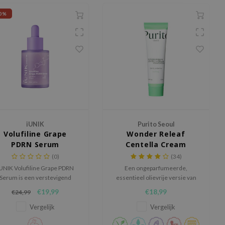
0%
iUNIK
Purito Seoul
Volufiline Grape
Wonder Releaf
PDRN Serum
Centella Cream
Unscented
(0)
(34)
UNIK Volufiline Grape PDRN
Een ongeparfumeerde,
Serum is een verstevigend
essentieel olievrije versie van
rum voor een huid die voller,
de best verkochte Centella
€19,99
€18,99
€24,99
epeler en gladder mag ogen.
Green Level Recovery Cream.
Vergelijk
Vergelijk