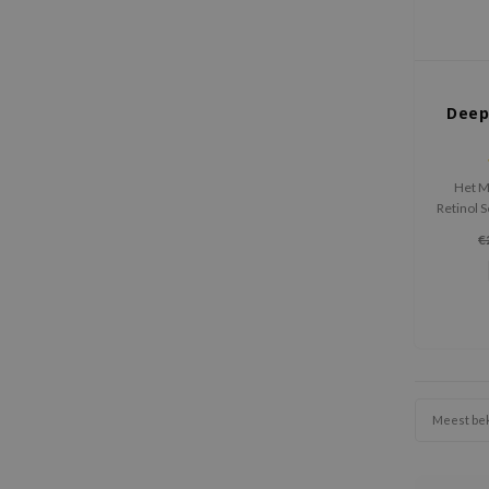
Deep
Het M
Retinol 
kracht
€
een 
stralende
Meest be