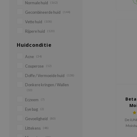
Normale huid
(162)
Gecombineerde huid
(144)
Vette huid
(108)
Rijpere huid
(120)
Huidconditie
Acne
(34)
Couperose
(12)
Doffe / Vermoeide huid
(138)
Donkere kringen / Wallen
(10)
Beta
Eczeem
(7)
Mo
Eye bag
(2)
Gevoeligheid
(80)
De iUN
Moistu
Littekens
(48)
aging,