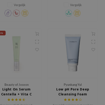
beschermd met chemische
filters.
Vergelijk
Vergelijk
0%
Beauty of Joseon
Pyunkang Yul
Light On Serum
Low pH Pore Deep
Centella + Vita C
Cleansing Foam