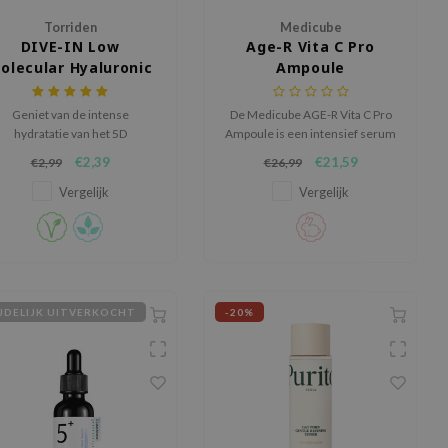
Torriden
Medicube
DIVE-IN Low
Age-R Vita C Pro
olecular Hyaluronic
Ampoule
Acid Mask Pack
Geniet van de intense
De Medicube AGE-R Vita C Pro
hydratatie van het 5D
Ampoule is een intensief serum
yaluronzuur complex van de
dat de huid zichtbaar verheldert
€2,39
€21,59
€2,99
€26,99
Torriden - DIVE-IN Low
en pigmentvlekken helpt
Molecular Hyaluronic Acid
verminderen.
Vergelijk
Vergelijk
Mask Pack.
JDELIJK UITVERKOCHT
-20%