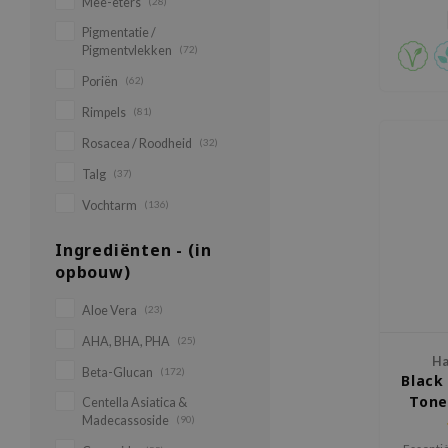
geschikt
Mee-eters
(28)
Pigmentatie /
Pigmentvlekken
(72)
Poriën
(62)
Rimpels
(81)
Rosacea / Roodheid
(32)
Talg
(37)
Vochtarm
(136)
Ingrediënten - (in
opbouw)
Aloe Vera
(23)
AHA, BHA, PHA
(25)
Ha
Beta-Glucan
(172)
Black
Tone
Centella Asiatica &
Madecassoside
(90)