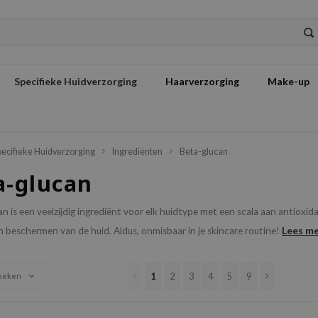
Specifieke Huidverzorging
Haarverzorging
Make-up
pecifieke Huidverzorging
Ingrediënten
Beta-glucan
a-glucan
n is een veelzijdig ingrediënt voor elk huidtype met een scala aan antiox
Lees m
 beschermen van de huid. Aldus, onmisbaar in je skincare routine!
1
2
3
4
5
9
keken