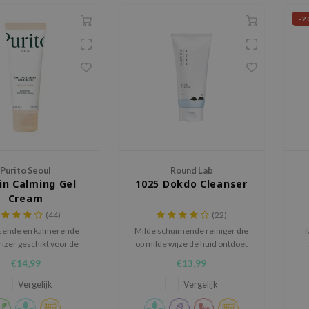
-2
Purito Seoul
Round Lab
in Calming Gel
1025 Dokdo Cleanser
Cream
(44)
(22)
ssende en kalmerende
Milde schuimende reiniger die
i
izer geschikt voor de
op milde wijze de huid ontdoet
er)gevoelige huid
van vuil.
se
€14,99
€13,99
so
Vergelijk
Vergelijk