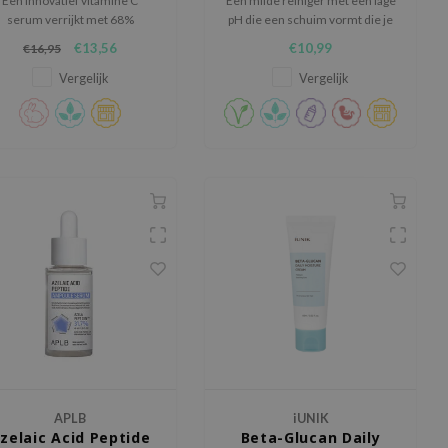
Een innovatief vitamine C
Een milde reiniger met een lage
serum verrijkt met 68%
pH die een schuim vormt die je
Centella Asiatica voor een
huid glad, zacht en
€13,56
€10,99
€16,95
erhelderend en verzachtend
gehydrateerd achterlaat
effect.
Vergelijk
Vergelijk
APLB
iUNIK
zelaic Acid Peptide
Beta-Glucan Daily