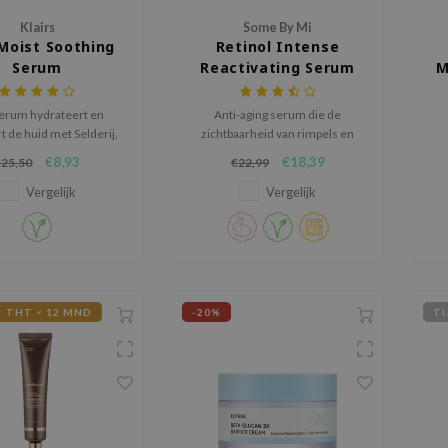
Klairs
Some By Mi
Moist Soothing
Retinol Intense
Serum
Reactivating Serum
M
erum hydrateert en
Anti-aging serum die de
 de huid met Selderij,
zichtbaarheid van rimpels en
, en Broccoli extract.
fijne lijntjes vermindert en de
h
€8,93
€18,39
€25,50
€22,99
beschadigde huid herstelt.
Verstevigt en revitaliseert de
Vergelijk
Vergelijk
huid en laat het zacht
aanvoelen.
THT < 12 MND
-20%
TI