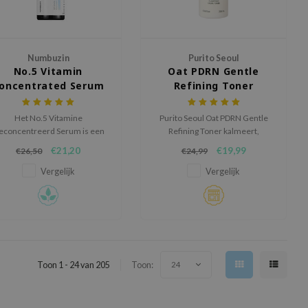
Numbuzin
Purito Seoul
No.5 Vitamin
Oat PDRN Gentle
oncentrated Serum
Refining Toner
Het No.5 Vitamine
Purito Seoul Oat PDRN Gentle
econcentreerd Serum is een
Refining Toner kalmeert,
ntensieve ampul die de huid
hydrateert en versterkt de
€21,20
€19,99
€26,50
€24,99
erheldert, hyperpigmentatie
huidbarrière voor een frisse,
vermindert en hydrateert.
zachte en gezonde uitstraling.
Vergelijk
Vergelijk
Toon 1 - 24 van 205
Toon:
24