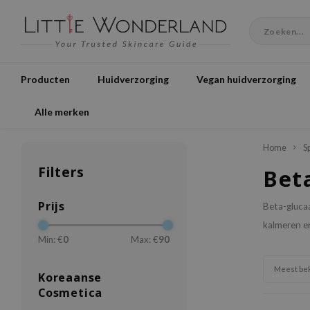
Producten
Huidverzorging
Vegan huidverzorging
Alle merken
Home
S
Filters
Bet
Prijs
Beta-glucaa
kalmeren en
Min: €
0
Max: €
90
Meest be
Koreaanse
Cosmetica