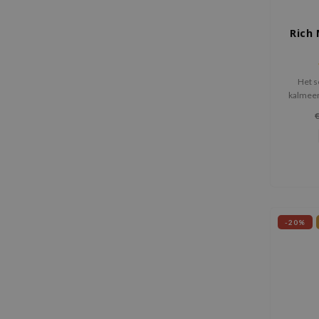
Rich 
Het s
kalmeert
Wortel
-20%