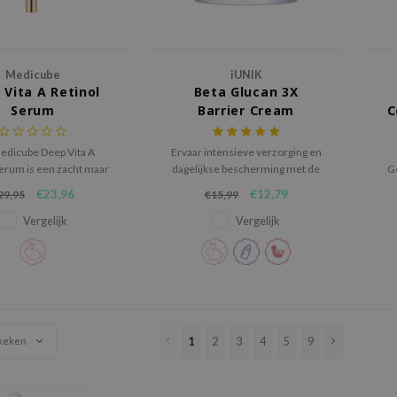
Medicube
iUNIK
 Vita A Retinol
Beta Glucan 3X
Serum
Barrier Cream
C
edicube Deep Vita A
Ervaar intensieve verzorging en
Serum is een zacht maar
dagelijkse bescherming met de
G
ig serum dat helpt om
iUNIK Beta Glucan 3X Barrier
i
€23,96
€12,79
29,95
€15,99
gladdere, egale en
Cream, een rijke maar luchtige
v
 huid te krijgen zonder
crème die de huidbarrière
Vergelijk
Vergelijk
irritatie.
versterkt en langdurig
hydrateert.
1
2
3
4
5
9
keken