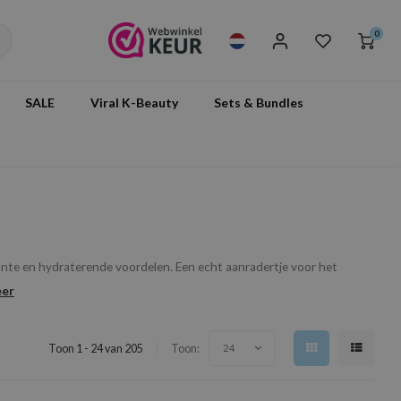
0
SALE
Viral K-Beauty
Sets & Bundles
idante en hydraterende voordelen. Een echt aanradertje voor het
eer
Toon 1 - 24 van 205
Toon:
24