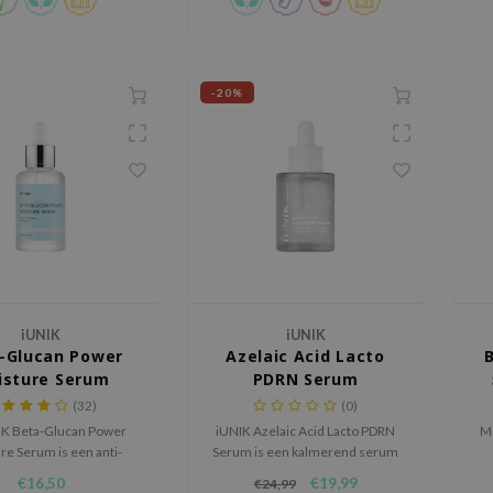
-20%
iUNIK
iUNIK
-Glucan Power
Azelaic Acid Lacto
isture Serum
PDRN Serum
(32)
(0)
IK Beta-Glucan Power
iUNIK Azelaic Acid Lacto PDRN
Mi
re Serum is een anti-
Serum is een kalmerend serum
 hydraterende crème
voor een huid die snel onrustig,
€16,50
€19,99
€24,99