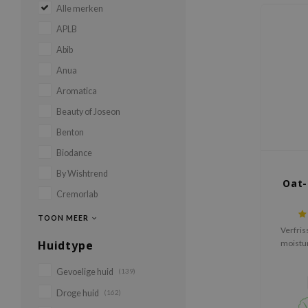
Alle merken
APLB
Abib
Anua
Aromatica
Beauty of Joseon
Benton
Biodance
By Wishtrend
Oat-
Cremorlab
TOON MEER
Verfri
Huidtype
moistur
(ov
Gevoelige huid
(139)
Droge huid
(162)