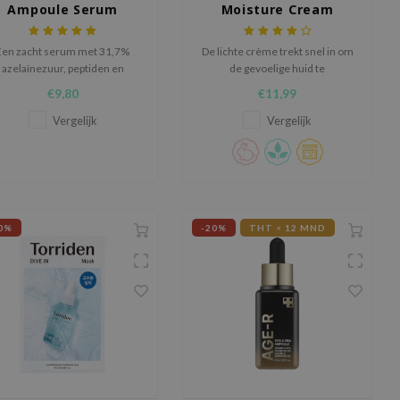
Ampoule Serum
Moisture Cream
Een zacht serum met 31,7%
De lichte crème trekt snel in om
azelaïnezuur, peptiden en
de gevoelige huid te
ntella die hydrateert, poriën
hydrateren, te kalmeren, en te
€9,80
€11,99
rfijnt en doffe huid vernieuwt​
beschermen.
.
Vergelijk
Vergelijk
0%
-20%
THT < 12 MND