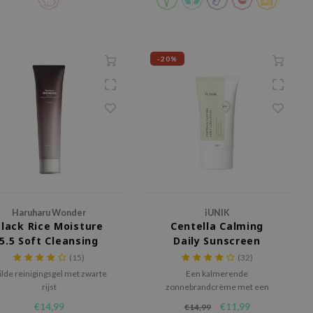
-20%
Haruharu Wonder
iUNIK
Black Rice Moisture
Centella Calming
5.5 Soft Cleansing
Daily Sunscreen
Gel
SPF50+ PA++++
(15)
(32)
lde reinigingsgel met zwarte
Een kalmerende
rijst
zonnebrandcrème met een
lichte textuur, die de huid
€14,99
€11,99
€14,99