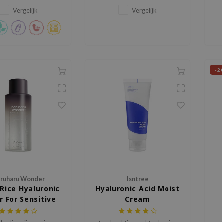
 voor de droge tot vette
rood of uit balans aanvoelt.
huid.
Vergelijk
Vergelijk
-2
ruharu Wonder
Isntree
 Rice Hyaluronic
Hyaluronic Acid Moist
r For Sensitive
Cream
Skin