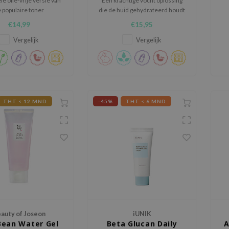
le olie-vrije versie van
Een krachtige vocht oplossing
 populaire toner
die de huid gehydrateerd houdt
door voldoende vocht te
€14,99
€15,95
leveren aan de droge en
v
uitgedroogde huid.
Vergelijk
Vergelijk
THT < 12 MND
-45%
THT < 6 MND
auty of Joseon
iUNIK
Bean Water Gel
Beta Glucan Daily
A