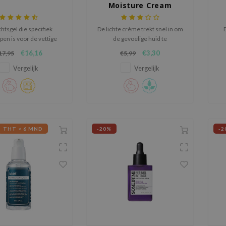
Moisture Cream
Miniature
htsgel die specifiek
De lichte crème trekt snel in om
en is voor de vettige
de gevoelige huid te
huid.
hydrateren, te kalmeren, en te
Ce
€16,16
€3,30
17,95
€5,99
beschermen.
ve
Vergelijk
Vergelijk
THT < 6 MND
-20%
-2