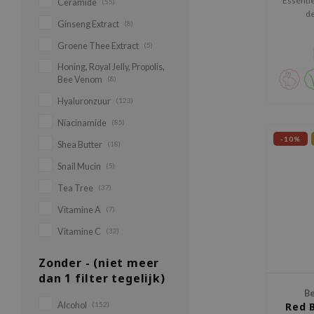
Essentië
Ceramide
(55)
de
Ginseng Extract
(8)
Groene Thee Extract
(5)
Honing, Royal Jelly, Propolis,
Bee Venom
(8)
Hyaluronzuur
(123)
Niacinamide
(85)
-10%
Shea Butter
(18)
Snail Mucin
(5)
Tea Tree
(37)
Vitamine A
(7)
Vitamine C
(32)
Zonder - (niet meer
dan 1 filter tegelijk)
Be
Alcohol
(152)
Red 