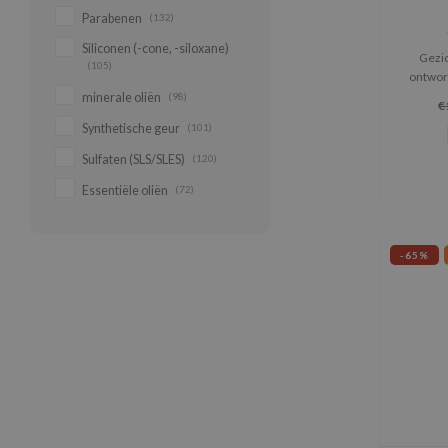
Parabenen
(132)
Siliconen (-cone, -siloxane)
Gezic
(105)
ontworp
minerale oliën
(98)
€
Synthetische geur
(101)
Sulfaten (SLS/SLES)
(120)
Essentiële oliën
(72)
-65%