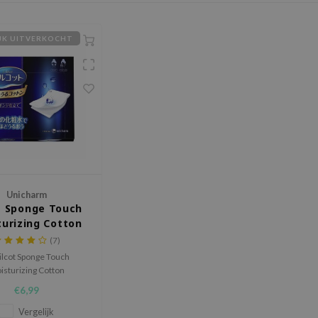
IJK UITVERKOCHT
Unicharm
t Sponge Touch
urizing Cotton
uuru Cotton)
(7)
ilcot Sponge Touch
isturizing Cotton
hijven zijn al jaren #1
€6,99
n’s grootste cosmetica
Gewone, traditionele
Vergelijk