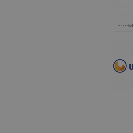
wattens
wel 9
gebruikt
Si
Meest be