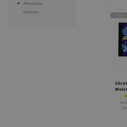
Alle merken
Unicharm
TIJDEL
Silco
Moist
(Ur
De S
Mo
wattensc
op Japa
site. 