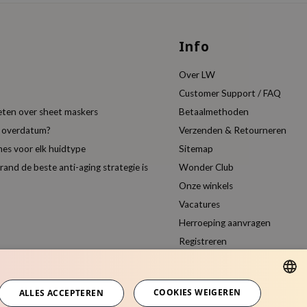
Info
Over LW
Customer Support / FAQ
eten over sheet maskers
Betaalmethoden
t overdatum?
Verzenden & Retourneren
es voor elk huidtype
Sitemap
nd de beste anti-aging strategie is
Wonder Club
Onze winkels
Vacatures
Herroeping aanvragen
Registreren
Vergelijk producten
COOKIES WEIGEREN
ALLES ACCEPTEREN
DUTCH