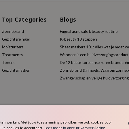
Top Categories
Blogs
Zonnebrand
Fugnal acne safe k beauty routine
Gezichtsreiniger
K-beauty 10 stappen
Moisturizers
Sheet maskers 101: Alles wat je moet w
Treatments
Wanneer is een huidverzorgingsproduc
Toners
De 12 beste koreaanse zonnebrandcrèm
Gezichtsmasker
Zonnebrand & rimpels: Waarom zonnebra
Zwangerschap en veilige huidverzorging
aten werken. Met jouw toestemming gebruiken we ook cookies voor
elke cookies je accepteert.
Lees meer in onze privacyverklaring