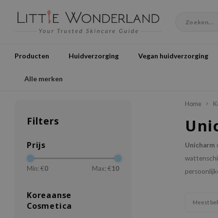
Producten
Huidverzorging
Vegan huidverzorging
Alle merken
Home
K
Filters
Uni
Prijs
Unicharm
wattenschij
Min: €
0
Max: €
10
persoonlijk
Koreaanse
Meest be
Cosmetica