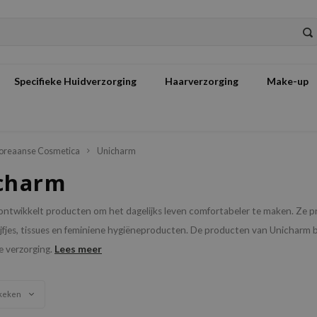
Specifieke Huidverzorging
Haarverzorging
Make-up
oreaanse Cosmetica
Unicharm
charm
ontwikkelt producten om het dagelijks leven comfortabeler te maken. Ze 
fjes, tissues en feminiene hygiëneproducten. De producten van Unicharm bi
Lees meer
e verzorging.
keken