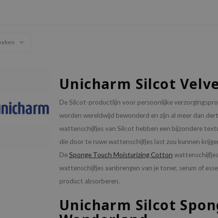
chijven absorberen tot
0% van lotions die je
. Daartegenover zijn de
lcot Sponge Touch
Moisturizing C
keken
Unicharm Silcot Velv
De Silcot-productlijn voor persoonlijke verzorgingsp
worden wereldwijd bewonderd en zijn al meer dan dert
wattenschijfjes van Silcot hebben een bijzondere textu
die door te ruwe wattenschijfjes last zou kunnen krijgen
De
Sponge Touch Moisturizing Cotton
wattenschijfjes
wattenschijfjes aanbrengen van je toner, serum of esse
product absorberen.
Unicharm Silcot Spong