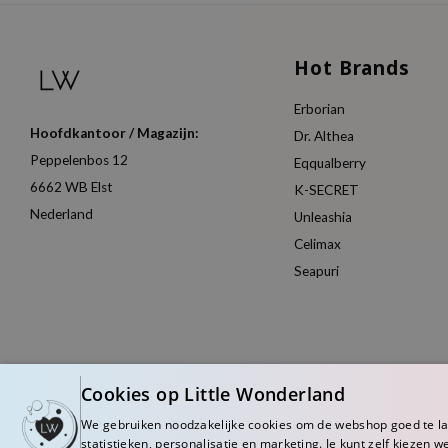
Hot Brands
Erborian
Hoofdkantoor / Magazijn:
Dr. Althea
Peppelenbos 12
Eqqualberry
6662 WB Elst
K-SECRET
Nederland
Unleashia
Celimax
Seapuri
Cookies op Little Wonderland
We gebruiken noodzakelijke cookies om de webshop goed te l
statistieken, personalisatie en marketing. Je kunt zelf kiezen w