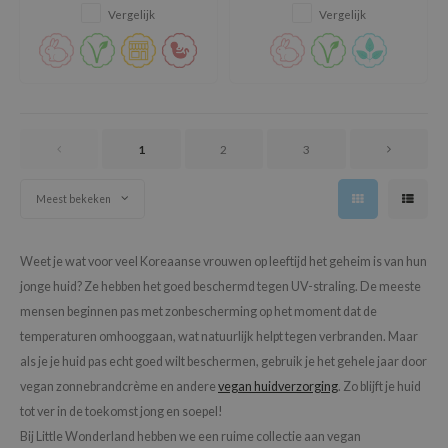
beschermt tegen schadelijke
oel
Vergelijk
Vergelijk
UVA- en UVB-straling.
tras
owus
 Reju-All
gredients
1
2
3
ydoll
ntellian24
Meest bekeken
owpure
ower Mate
Weet je wat voor veel Koreaanse vrouwen op leeftijd het geheim is van hun
jonge huid? Ze hebben het goed beschermd tegen UV-straling. De meeste
ist
mensen beginnen pas met zonbescherming op het moment dat de
rka
temperaturen omhooggaan, wat natuurlijk helpt tegen verbranden. Maar
als je je huid pas echt goed wilt beschermen, gebruik je het gehele jaar door
vegan zonnebrandcrème en andere
vegan huidverzorging
. Zo blijft je huid
tot ver in de toekomst jong en soepel!
Bij Little Wonderland hebben we een ruime collectie aan vegan