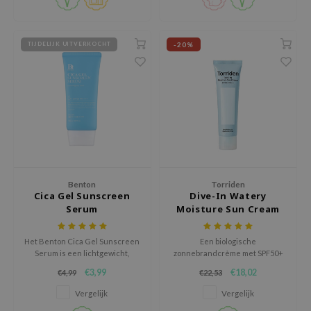
RMA:B
leashia
-20%
TIJDELIJK UITVERKOCHT
mbuzin
HI
e Potions
essed Moon
ine
ora
lorgram
Benton
Torriden
Cica Gel Sunscreen
Dive-In Watery
xir
Serum
Moisture Sun Cream
IN&LAB
Het Benton Cica Gel Sunscreen
Een biologische
ling Bird
Serum is een lichtgewicht,
zonnebrandcrème met SPF50+
CREA &Honey
hydraterende
PA++++, met hyaluronzuur voor
€3,99
€18,02
€4,99
€22,53
zonnebrandcrème SPF50 die de
hydratatie.
edly
huid verzacht en herstelt met
Vergelijk
Vergelijk
diverse ingrediënten.
Tir