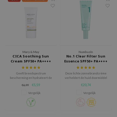
ehan
ntree
s Skin
NIK
n Skin
jun
Mary & May
Numbuzin
solution
CICA Soothing Sun
No.1 Clear Filter Sun
miso
Cream SPF50+ PA++++
Essence SPF50+ PA++++
irs
Geeft breedspectrum
Deze lichte zonnebrandcrème
avuu
bescherming en hydrateert de
verheldert de huid doormiddel
huid met 10.000ppm Cica
van zoethout terwijl het de huid
elf
€5,59
€20,74
€6,99
Complex.
beschermt tegen schadelijke
zonnestralen.
Vergelijk
Vergelijk
se
ndal
dor