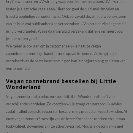
Er zijn twee soorten UV-straling waarvoor je moet oppassen. UV a-stralen
tasten je elastische vezels aan. Hierdoor gaat de huid snel rimpelen en
treed vroegtijdige veroudering op. Ook verzwakt deze het afweersysteem
van de huid wat huidkanker kan veroorzaken. UV b-stralen zijn degene die
je huid verbranden. Wees daarom altijd verzekerd dat je je insmeert voor
je naar buiten gaat!
We raden je ook aan om in de zomer een kleine tube vegan
zonnebrandcrème in je handtas mee op pad te nemen. Zo ben jij altijd
verzekerd van de beste bescherming en kan je nog jarenlang genieten van
een jonge huid.
Vegan zonnebrand bestellen bij Little
Wonderland
Vegan zonnebrand producten kopen bij Little Wonderland heeft veel
verschillende voordelen. Zo voorzien wij je graag van persoonlijk advies,
zodat jij altijd de juiste vegan zon bescherming producten weet te vinden. Al
onze vegan zonnecrèmes zijn van de beste Koreaanse merken en dus van
topkwaliteit. Bovendien zijn ze scherp geprijsd. Mocht je desondanks niet