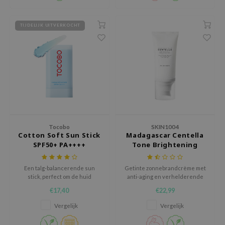
e Plant Base
e Saem
TIJDELIJK UITVERKOCHT
A'M
 Cool For School
rriden
oiareuke
icharm
 Cosmetics
Tocobo
SKIN1004
Cotton Soft Sun Stick
Madagascar Centella
lcos Kwailnara
SPF50+ PA++++
Tone Brightening
-1
Tone-Up Sunscreen
dah
Een talg-balancerende sun
Getinte zonnebrandcrème met
stick, perfect om de huid
anti-aging en verhelderende
SE
onderweg te beschermen.
ingrediënten.
€17,40
€22,99
borian
Vergelijk
Vergelijk
ianclub