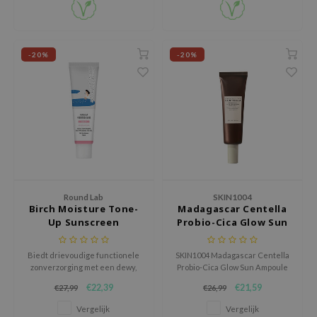
jar
dicube
-20%
-20%
s de BAHA
ren
ybyred
encia
udio 17
ly
odance
Round Lab
SKIN1004
Birch Moisture Tone-
Madagascar Centella
ja
Up Sunscreen
Probio-Cica Glow Sun
Ampoule SPF50+
PA++++
Biedt drievoudige functionele
SKIN1004 Madagascar Centella
VEBLUE
zonverzorging met een dewy,
Probio-Cica Glow Sun Ampoule
roze gloed en geavanceerde
SPF50+ PA++++ hydrateert,
o
€22,39
€21,59
€27,99
€26,99
vochtvasthoudende
kalmeert en beschermt
use of Hur
technologie.
gevoelige huid. Vermindert
Vergelijk
Vergelijk
roodheid, versterkt de