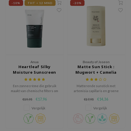
gom
-10%
THT < 12 MND
-20%
arecipe
neige
CQUEEN
ke P:rem
monde
sil
Anua
Beauty of Joseon
ry May
Heartleaf Silky
Matte Sun Stick :
Moisture Sunscreen
Mugwort + Camelia
diheal
dipeel
Een zonnecrème die gebruik
Matterende sunstick met
mebox
maakt van chemische filters om
artemisia capillaris en groene
je huid te beschermen tegen
thee-extracten voor extra
€17,96
€14,36
€19,95
€17,95
guhara
schadelijke UV-stralen. Het
verzorging.
biedt niet alleen uitzonderlijke
Vergelijk
Vergelijk
seEnScene
bescherming tegen de zon maar
heeft ook een talgregulerende
ssha
werking.
zon