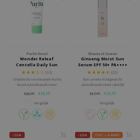
 Wishtrend
limax
IO
SRX
riya
wytree
Purito Seoul
Beauty of Joseon
Wonder Releaf
Ginseng Moist Sun
ctor.G
Centella Daily Sun
Serum SPF 50+ PA++++
Lotion
uble Dare
(11)
(23)
Ontdek de vernieuwde Purito
Een unieke lichtgewicht
 Althea
Seoul zonnebrandcrème
zonnebrandcrème rijkelijk
gemaakt voor de gevoelige huid.
doordrenkt met 30% ginseng-
 Ceuracle
€18,39
€14,39
€22,99
€17,99
extract.
zavecca
Vergelijk
Vergelijk
bryolisse
ude House
olio
-20%
-20%
THT < 6 MND
oir