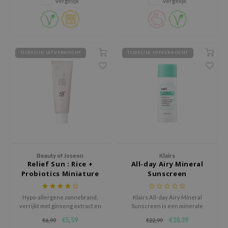
Vergelijk
Vergelijk
gewicht en kan door de dag
AAH
heen gemakkelijk opnieuw
worden aangebracht.
RCELL
EMORLAB
TIJDELIJK UITVERKOCHT
TIJDELIJK UITVERKOCHT
.Melaxin
amisa
nyo
apuri
ture Republic
ev
Beauty of Joseon
Klairs
tseline
Relief Sun : Rice +
All-day Airy Mineral
 Placosmetics
Probiotics Miniature
Sunscreen
roid
Hypo-allergene zonnebrand,
Klairs All-day Airy Mineral
ecell
verrijkt met ginseng extract en
Sunscreen is een minerale
groene thee
zonnebrandcrème met SPF50+
ixir
€5,59
€18,39
€6,99
€22,99
PA++++ die de huid dagelijks