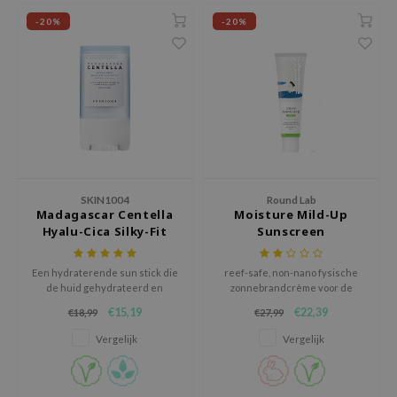
xsoon
-20%
-20%
onshot
CIFIC
rd
ogen
ne Less
ach C
SKIN1004
Round Lab
ripera
Madagascar Centella
Moisture Mild-Up
Hyalu-Cica Silky-Fit
Sunscreen
itfée
Sun Stick
ykology
Een hydraterende sun stick die
reef-safe, non-nano fysische
de huid gehydrateerd en
zonnebrandcrème voor de
rito SEOUL
beschermd achterlaat.
meest gevoelige huiden.
€15,19
€22,39
€18,99
€27,99
unkang Yul
Vergelijk
Vergelijk
l Barrier
:p