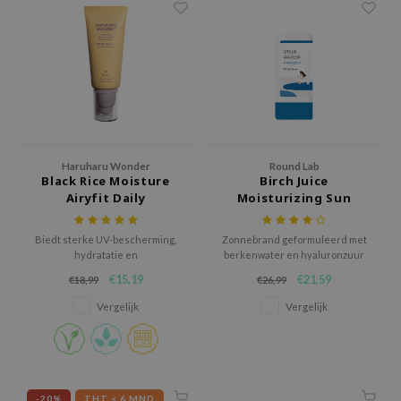
ecipe
dia
 Skin
odal
nskin
ruharu Wonder
Haruharu Wonder
Round Lab
Black Rice Moisture
Birch Juice
imish
Airyfit Daily
Moisturizing Sun
Sunscreen
Stick
ika Holika
Biedt sterke UV-bescherming,
Zonnebrand geformuleerd met
GGEE
hydratatie en
berkenwater en hyaluronzuur
huidverbeterende voordelen
om de huid te hydrateren
Dew Care
€15,19
€21,59
€18,99
€26,99
dankzij de lichtgewicht formule
terwijl het beschermt tegen
die geen witte waas achterlaat.
schadelijke UV-stralen.
iyoon
Vergelijk
Vergelijk
m From
deed Labs
isfree
-20%
THT < 6 MND