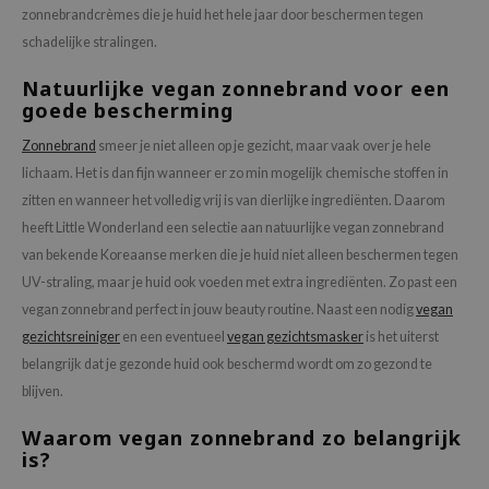
zonnebrandcrèmes die je huid het hele jaar door beschermen tegen
schadelijke stralingen.
Natuurlijke vegan zonnebrand voor een
goede bescherming
Zonnebrand
smeer je niet alleen op je gezicht, maar vaak over je hele
lichaam. Het is dan fijn wanneer er zo min mogelijk chemische stoffen in
zitten en wanneer het volledig vrij is van dierlijke ingrediënten. Daarom
heeft Little Wonderland een selectie aan natuurlijke vegan zonnebrand
van bekende Koreaanse merken die je huid niet alleen beschermen tegen
UV-straling, maar je huid ook voeden met extra ingrediënten. Zo past een
vegan zonnebrand perfect in jouw beauty routine. Naast een nodig
vegan
gezichtsreiniger
en een eventueel
vegan gezichtsmasker
is het uiterst
belangrijk dat je gezonde huid ook beschermd wordt om zo gezond te
blijven.
Waarom vegan zonnebrand zo belangrijk
is?